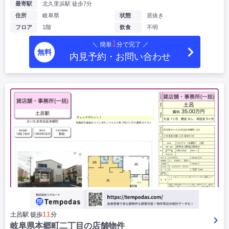
最寄駅
北久里浜駅 徒歩7分
住所
岐阜県
状態
居抜き
フロア
1階
飲食
不明
1
＼ 簡単
分で完了 ／
無料
内見予約・お問い合わせ
11
土呂駅 徒歩
分
岐阜県本郷町二丁目の店舗物件