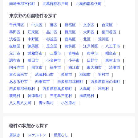
南埼玉郡宮代町
北葛飾郡杉戸町
北葛飾郡松伏町
東京都の店舗物件を探す
千代田区
中央区
港区
新宿区
文京区
台東区
墨田区
江東区
品川区
目黒区
大田区
世田谷区
渋谷区
中野区
杉並区
豊島区
北区
荒川区
板橋区
練馬区
足立区
葛飾区
江戸川区
八王子市
立川市
武蔵野市
三鷹市
青梅市
府中市
昭島市
調布市
町田市
小金井市
小平市
日野市
東村山市
国分寺市
国立市
福生市
狛江市
東大和市
清瀬市
東久留米市
武蔵村山市
多摩市
稲城市
羽村市
あきる野市
西東京市
西多摩郡瑞穂町
西多摩郡日の出町
西多摩郡檜原村
西多摩郡奥多摩町
大島町
利島村
新島村
神津島村
三宅島三宅村
御蔵島村
八丈島八丈町
青ヶ島村
小笠原村
物件の状態から探す
居抜き
スケルトン
指定なし