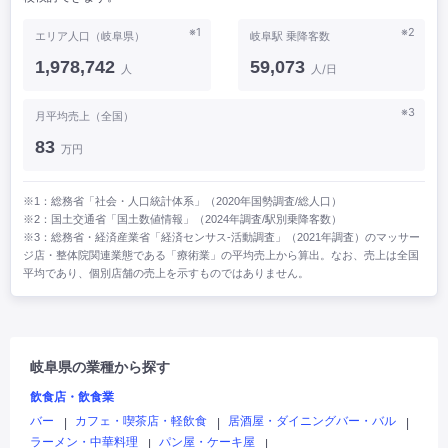
※1
※2
エリア人口（岐阜県）
岐阜駅 乗降客数
1,978,742
59,073
人
人/日
※3
月平均売上（全国）
83
万円
※1：総務省「社会・人口統計体系」（2020年国勢調査/総人口）
※2：国土交通省「国土数値情報」（2024年調査/駅別乗降客数）
※3：総務省・経済産業省「経済センサス‐活動調査」（2021年調査）のマッサー
ジ店・整体院関連業態である「療術業」の平均売上から算出。なお、売上は全国
平均であり、個別店舗の売上を示すものではありません。
岐阜県の業種から探す
飲食店・飲食業
バー
カフェ・喫茶店・軽飲食
居酒屋・ダイニングバー・バル
|
|
|
ラーメン・中華料理
パン屋・ケーキ屋
|
|