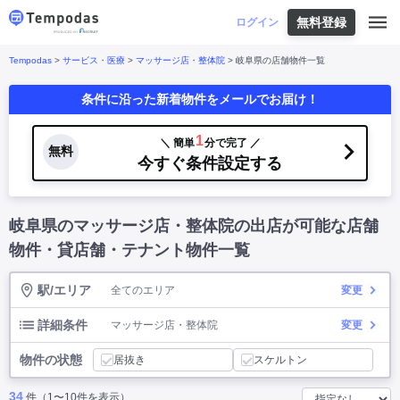
無料登録
はじめての方へ
ログイン
Tempodas
>
サービス・医療
>
マッサージ店・整体院
> 岐阜県の店舗物件一覧
Tempodasとは
都道府県や業種から探す
条件に沿った新着物件をメールでお届け！
便利な機能
都道府県から探す
お役立ちコンテンツ
北海道
・
東北
北海道
|
青森県
|
岩手県
|
宮城県
|
秋田県
|
1
＼ 簡単
分で完了 ／
利用イメージ
無料
山形県
|
福島県
|
今すぐ条件設定する
関東
東京都
|
神奈川県
|
埼玉県
|
千葉県
|
栃木県
|
よくあるご質問
茨城県
|
群馬県
|
中部
山梨県
|
長野県
|
石川県
|
新潟県
|
富山県
|
岐阜県のマッサージ店・整体院の出店が可能な店舗
お問い合わせ
福井県
|
愛知県
|
岐阜県
|
静岡県
|
近畿
大阪府
|
兵庫県
|
京都府
|
滋賀県
|
奈良県
|
物件・貸店舗・テナント物件一覧
和歌山県
|
三重県
|
中国
岡山県
|
広島県
|
鳥取県
|
島根県
|
山口県
|
駅/エリア
全てのエリア
変更
四国
香川県
|
徳島県
|
愛媛県
|
高知県
|
九州
福岡県
|
佐賀県
|
長崎県
|
熊本県
|
大分県
|
詳細条件
マッサージ店・整体院
変更
宮崎県
|
鹿児島県
|
沖縄県
|
物件の状態
居抜き
スケルトン
業種から探す
34
件（1〜10件を表示）
飲食店・飲食業