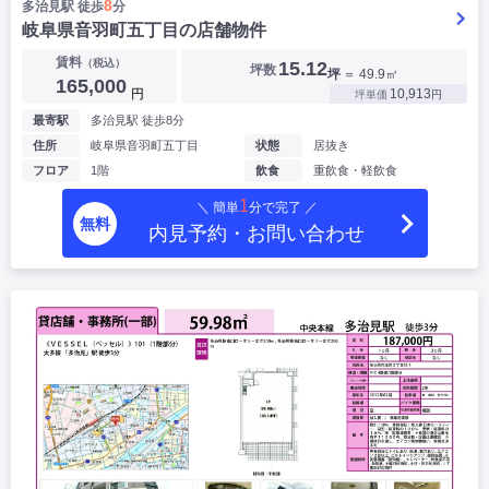
8
多治見駅 徒歩
分
岐阜県音羽町五丁目の店舗物件
賃料
（税込）
15.12
坪数
坪
＝ 49.9㎡
165,000
円
10,913
坪単価
円
最寄駅
多治見駅 徒歩8分
住所
岐阜県音羽町五丁目
状態
居抜き
フロア
1階
飲食
重飲食・軽飲食
1
＼ 簡単
分で完了 ／
無料
内見予約・お問い合わせ