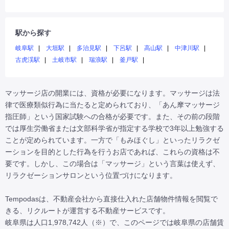
駅から探す
岐阜駅
大垣駅
多治見駅
下呂駅
高山駅
中津川駅
古虎渓駅
土岐市駅
瑞浪駅
釜戸駅
マッサージ店の開業には、資格が必要になります。マッサージは法
律で医療類似行為に当たると定められており、「あん摩マッサージ
指圧師」という国家試験への合格が必要です。また、その前の段階
では厚生労働省または文部科学省が指定する学校で3年以上勉強する
ことが定められています。一方で「もみほぐし」といったリラクゼ
ーションを目的とした行為を行うお店であれば、これらの資格は不
要です。しかし、この場合は「マッサージ」という言葉は使えず、
リラクゼーションサロンという位置づけになります。

Tempodasは、不動産会社から直接仕入れた店舗物件情報を閲覧で
きる、リクルートが運営する不動産サービスです。

岐阜県は人口1,978,742人（※）で、このページでは岐阜県の店舗賃