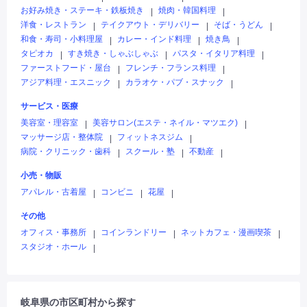
お好み焼き・ステーキ・鉄板焼き
焼肉・韓国料理
|
|
洋食・レストラン
テイクアウト・デリバリー
そば・うどん
|
|
|
和食・寿司・小料理屋
カレー・インド料理
焼き鳥
|
|
|
タピオカ
すき焼き・しゃぶしゃぶ
パスタ・イタリア料理
|
|
|
ファーストフード・屋台
フレンチ・フランス料理
|
|
アジア料理・エスニック
カラオケ・パブ・スナック
|
|
サービス・医療
美容室・理容室
美容サロン(エステ・ネイル・マツエク)
|
|
マッサージ店・整体院
フィットネスジム
|
|
病院・クリニック・歯科
スクール・塾
不動産
|
|
|
小売・物販
アパレル・古着屋
コンビニ
花屋
|
|
|
その他
オフィス・事務所
コインランドリー
ネットカフェ・漫画喫茶
|
|
|
スタジオ・ホール
|
岐阜県の市区町村から探す