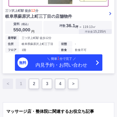
12
三ツ沢上町駅 徒歩
分
岐阜県蘇原沢上町三丁目の店舗物件
賃料
（税込）
36.1
坪数
坪
＝ 119.13㎡
550,000
円
15,235
坪単価
円
最寄駅
三ツ沢上町駅 徒歩12分
住所
岐阜県蘇原沢上町三丁目
状態
-
フロア
1階
飲食
飲食不可
1
＼ 簡単
分で完了 ／
無料
内見予約・お問い合わせ
<
1
2
3
4
>
マッサージ店・整体院に関連するお役立ち記事