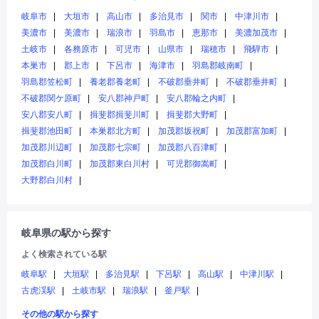
岐阜市
大垣市
高山市
多治見市
関市
中津川市
美濃市
美濃市
瑞浪市
羽島市
恵那市
美濃加茂市
土岐市
各務原市
可児市
山県市
瑞穂市
飛騨市
本巣市
郡上市
下呂市
海津市
羽島郡岐南町
羽島郡笠松町
養老郡養老町
不破郡垂井町
不破郡垂井町
不破郡関ケ原町
安八郡神戸町
安八郡輪之内町
安八郡安八町
揖斐郡揖斐川町
揖斐郡大野町
揖斐郡池田町
本巣郡北方町
加茂郡坂祝町
加茂郡富加町
加茂郡川辺町
加茂郡七宗町
加茂郡八百津町
加茂郡白川町
加茂郡東白川村
可児郡御嵩町
大野郡白川村
岐阜県の駅から探す
よく検索されている駅
岐阜駅
大垣駅
多治見駅
下呂駅
高山駅
中津川駅
古虎渓駅
土岐市駅
瑞浪駅
釜戸駅
その他の駅から探す