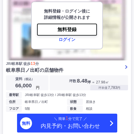
無料登録・ログイン後に
詳細情報が公開されます
無料登録
ログイン
13
JR/岐阜駅 徒歩
分
岐阜県日ノ出町の店舗物件
賃料
（税込）
8.48
坪数
坪
＝ 27.98㎡
66,000
円
7,783
坪単価
円
最寄駅
JR/岐阜駅 徒歩13分 / JR/岐阜駅 徒歩13分
住所
岐阜県日ノ出町
状態
居抜き
フロア
5階
飲食
相談
1
＼ 簡単
分で完了 ／
無料
内見予約・お問い合わせ