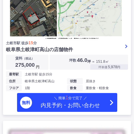
15
土岐市駅 徒歩
分
岐阜県土岐津町高山の店舗物件
賃料
（税込）
46.0
坪数
坪
＝ 151.8㎡
275,000
円
5,978
坪単価
円
最寄駅
土岐市駅 徒歩15分
住所
岐阜県土岐津町高山
状態
居抜き
フロア
1階
飲食
重飲食・軽飲食
1
＼ 簡単
分で完了 ／
無料
内見予約・お問い合わせ