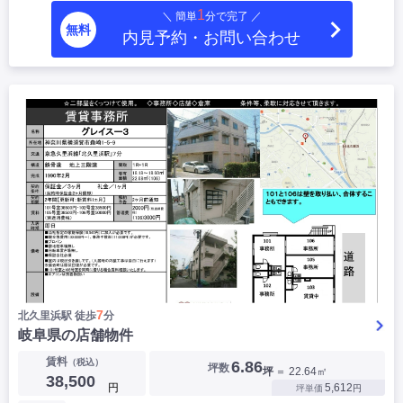
1
＼ 簡単
分で完了 ／
無料
内見予約・お問い合わせ
7
北久里浜駅 徒歩
分
岐阜県の店舗物件
賃料
（税込）
6.86
坪数
坪
＝ 22.64㎡
38,500
円
5,612
坪単価
円