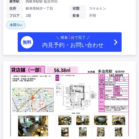
最寄駅
西岐阜駅駅 徒歩20分
住所
岐阜県秋沢一丁目
状態
スケルトン
フロア
1階
飲食
不明
水回り
1
＼ 簡単
分で完了 ／
無料
内見予約・お問い合わせ