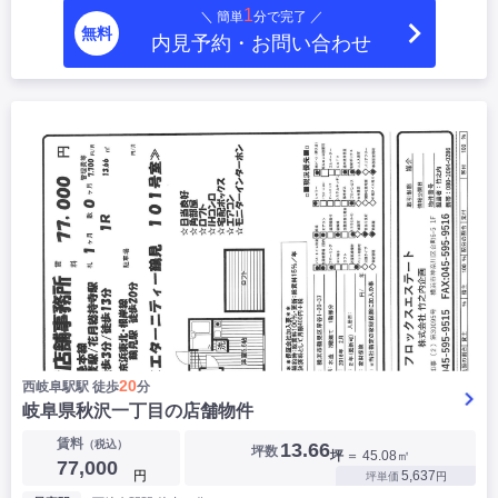
1
＼ 簡単
分で完了 ／
|
|
|
居抜き
スケルトン
指定なし
無料
内見予約・お問い合わせ
20
西岐阜駅駅 徒歩
分
岐阜県秋沢一丁目の店舗物件
賃料
（税込）
13.66
坪数
坪
＝ 45.08㎡
77,000
円
5,637
坪単価
円