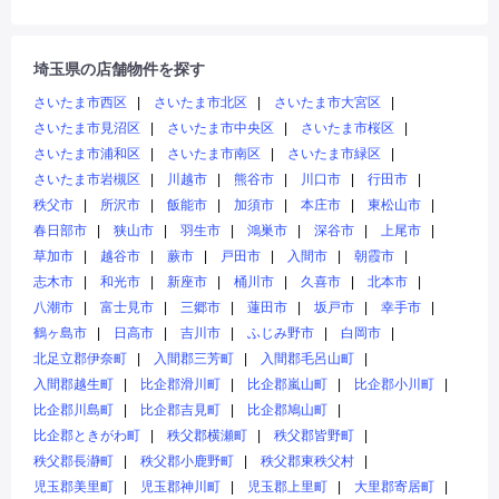
埼玉県の店舗物件を探す
さいたま市西区
さいたま市北区
さいたま市大宮区
さいたま市見沼区
さいたま市中央区
さいたま市桜区
さいたま市浦和区
さいたま市南区
さいたま市緑区
さいたま市岩槻区
川越市
熊谷市
川口市
行田市
秩父市
所沢市
飯能市
加須市
本庄市
東松山市
春日部市
狭山市
羽生市
鴻巣市
深谷市
上尾市
草加市
越谷市
蕨市
戸田市
入間市
朝霞市
志木市
和光市
新座市
桶川市
久喜市
北本市
八潮市
富士見市
三郷市
蓮田市
坂戸市
幸手市
鶴ヶ島市
日高市
吉川市
ふじみ野市
白岡市
北足立郡伊奈町
入間郡三芳町
入間郡毛呂山町
入間郡越生町
比企郡滑川町
比企郡嵐山町
比企郡小川町
比企郡川島町
比企郡吉見町
比企郡鳩山町
比企郡ときがわ町
秩父郡横瀬町
秩父郡皆野町
秩父郡長瀞町
秩父郡小鹿野町
秩父郡東秩父村
児玉郡美里町
児玉郡神川町
児玉郡上里町
大里郡寄居町