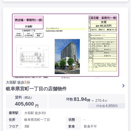
3
大垣駅 徒歩
分
岐阜県宮町一丁目の店舗物件
賃料
（税込）
81.94
坪数
坪
＝ 270.4㎡
405,600
円
4,950
坪単価
円
最寄駅
大垣駅 徒歩3分
住所
岐阜県宮町一丁目
状態
-
フロア
3階
飲食
飲食不可