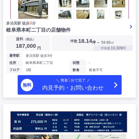
3
多治見駅 徒歩
分
岐阜県本町二丁目の店舗物件
賃料
（税込）
18.14
坪数
坪
＝ 59.86㎡
187,000
円
10,309
坪単価
円
最寄駅
多治見駅 徒歩3分
住所
岐阜県本町二丁目
状態
-
フロア
1階
飲食
飲食不可
1
＼ 簡単
分で完了 ／
無料
内見予約・お問い合わせ