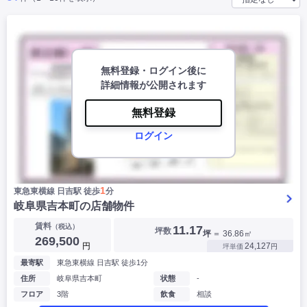
|
|
|
バー
カフェ・喫茶店・軽飲食
居酒屋・ダイニングバー・バル
|
|
ラーメン・中華料理
パン屋・ケーキ屋
|
|
お好み焼き・ステーキ・鉄板焼き
焼肉・韓国料理
|
|
|
洋食・レストラン
テイクアウト・デリバリー
そば・うどん
|
|
|
無料登録・ログイン後に
和食・寿司・小料理屋
カレー・インド料理
焼き鳥
|
|
|
タピオカ
詳細情報が公開されます
すき焼き・しゃぶしゃぶ
パスタ・イタリア料理
|
|
ファーストフード・屋台
フレンチ・フランス料理
|
|
アジア料理・エスニック
無料登録
カラオケ・パブ・スナック
サービス・医療
ログイン
|
|
美容室・理容室
美容サロン(エステ・ネイル・マツエク)
|
|
マッサージ店・整体院
フィットネスジム
|
|
|
病院・クリニック・歯科
スクール・塾
不動産
1
東急東横線 ⽇吉駅 徒歩
分
小売・物販
岐阜県吉本町の店舗物件
|
|
|
アパレル・古着屋
コンビニ
花屋
賃料
（税込）
11.17
坪数
坪
＝ 36.86㎡
その他
269,500
円
24,127
坪単価
円
|
|
|
オフィス・事務所
コインランドリー
ネットカフェ・漫画喫茶
最寄駅
東急東横線 ⽇吉駅 徒歩1分
|
スタジオ・ホール
住所
岐阜県吉本町
状態
-
フロア
3階
飲食
相談
こだわり条件から探す