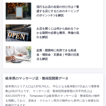
流行るお店の名前の付け方は？繁
盛する店にするためのネーミング
のポイント6つを解説
お店を開くには何から始める？か
かる期間や必要な費用、準備の流
れを解説
起業・開業時に利用できる助成
金・補助金・支援金｜申請の注意
点も解説
岐阜県のマッサージ店・整体院開業データ
岐阜県のエリア人口は1,978,742人。 中心となる岐阜駅の1日あたり乗降客
数は59,073人です。 マッサージ店・整体院関連業態の月平均売上は
830,000円です。 Tempodasでは岐阜県のマッサージ店・整体院向け物件
を掲載しており、居抜き・スケルトン両方の物件から条件に合う候補を比
較検討できます。