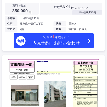
賃料
（税込）
56.91
坪数
坪
＝ 187.8㎡
350,000
円
6,150
坪単価
円
最寄駅
土呂駅 徒歩11分
住所
岐阜県本郷町二丁目
状態
居抜き
フロア
2階
飲食
重飲食・軽飲食
1
＼ 簡単
分で完了 ／
無料
内見予約・お問い合わせ