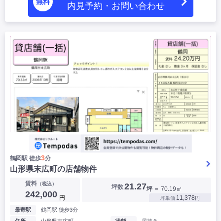
無料
内見予約・お問い合わせ
|
|
|
居抜き
スケルトン
指定なし
3
鶴岡駅 徒歩
分
山形県末広町の店舗物件
賃料
（税込）
21.27
坪数
坪
＝ 70.19㎡
242,000
円
11,378
坪単価
円
最寄駅
鶴岡駅 徒歩3分