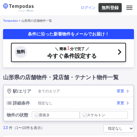
無料登録
はじめての方へ
ログイン
Tempodas
> 山形県の店舗物件一覧
Tempodasとは
都道府県や業種から探す
条件に沿った新着物件をメールでお届け！
便利な機能
都道府県から探す
お役立ちコンテンツ
北海道
・
東北
北海道
|
青森県
|
岩手県
|
宮城県
|
秋田県
|
1
＼ 簡単
分で完了 ／
利用イメージ
無料
山形県
|
福島県
|
今すぐ条件設定する
関東
東京都
|
神奈川県
|
埼玉県
|
千葉県
|
栃木県
|
よくあるご質問
茨城県
|
群馬県
|
中部
山梨県
|
長野県
|
石川県
|
新潟県
|
富山県
|
山形県の店舗物件・貸店舗・テナント物件一覧
お問い合わせ
福井県
|
愛知県
|
岐阜県
|
静岡県
|
近畿
大阪府
|
兵庫県
|
京都府
|
滋賀県
|
奈良県
|
和歌山県
|
三重県
|
駅/エリア
全てのエリア
変更
中国
岡山県
|
広島県
|
鳥取県
|
島根県
|
山口県
|
四国
香川県
|
徳島県
|
愛媛県
|
高知県
|
詳細条件
指定なし
変更
九州
福岡県
|
佐賀県
|
長崎県
|
熊本県
|
大分県
|
物件の状態
宮崎県
|
鹿児島県
|
沖縄県
|
居抜き
スケルトン
13
件（1〜10件を表示）
業種から探す
飲食店・飲食業