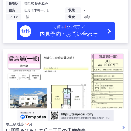
最寄駅
鶴岡駅 徒歩22分
住所
山形県本町一丁目
状態
-
フロア
1階
飲食
相談
1
＼ 簡単
分で完了 ／
無料
内見予約・お問い合わせ
32
蔵王駅 徒歩
分
山形県みはらしの丘二丁目の店舗物件