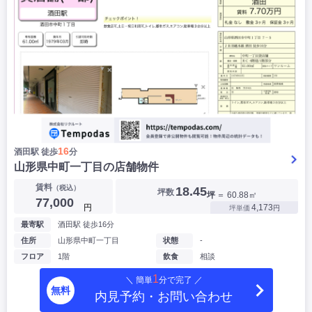
16
酒田駅 徒歩
分
山形県中町一丁目の店舗物件
賃料
（税込）
18.45
坪数
坪
＝ 60.88㎡
77,000
円
4,173
坪単価
円
最寄駅
酒田駅 徒歩16分
住所
山形県中町一丁目
状態
-
フロア
1階
飲食
相談
1
＼ 簡単
分で完了 ／
無料
内見予約・お問い合わせ