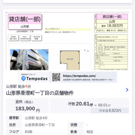
4
山形駅 徒歩
分
山形県香澄町一丁目の店舗物件
賃料
（税込）
20.61
坪数
坪
＝ 68.01㎡
183,900
円
8,923
坪単価
円
最寄駅
山形駅 徒歩4分
住所
山形県香澄町一丁目
状態
-
フロア
B1階
飲食
相談