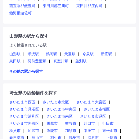
西置賜郡飯豊町
東田川郡三川町
東田川郡庄内町
飽海郡遊佐町
山形県の駅から探す
よく検索されている駅
山形駅
米沢駅
鶴岡駅
天童駅
今泉駅
新庄駅
泉田駅
羽前豊里駅
真室川駅
釜淵駅
その他の駅から探す
埼玉県の店舗物件を探す
さいたま市西区
さいたま市北区
さいたま市大宮区
さいたま市見沼区
さいたま市中央区
さいたま市桜区
さいたま市浦和区
さいたま市南区
さいたま市緑区
さいたま市岩槻区
川越市
熊谷市
川口市
行田市
秩父市
所沢市
飯能市
加須市
本庄市
東松山市
春日部市
狭山市
羽生市
鴻巣市
深谷市
上尾市