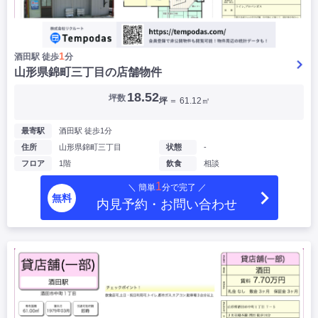
1
酒田駅 徒歩
分
山形県錦町三丁目の店舗物件
18.52
坪数
坪
＝ 61.12㎡
最寄駅
酒田駅 徒歩1分
住所
山形県錦町三丁目
状態
-
フロア
1階
飲食
相談
1
＼ 簡単
分で完了 ／
無料
内見予約・お問い合わせ