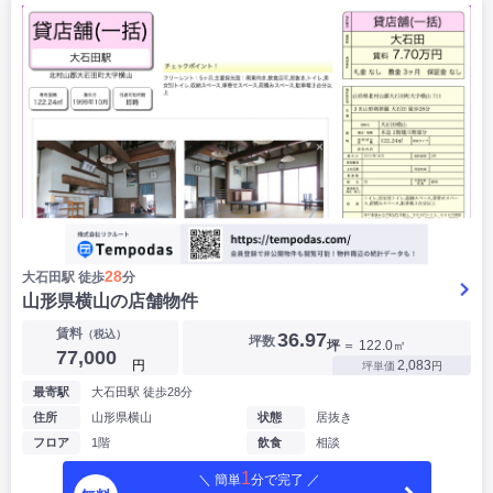
|
|
|
バー
カフェ・喫茶店・軽飲食
居酒屋・ダイニングバー・バル
|
|
ラーメン・中華料理
パン屋・ケーキ屋
|
|
お好み焼き・ステーキ・鉄板焼き
焼肉・韓国料理
|
|
|
洋食・レストラン
テイクアウト・デリバリー
そば・うどん
|
|
|
和食・寿司・小料理屋
カレー・インド料理
焼き鳥
|
|
|
タピオカ
すき焼き・しゃぶしゃぶ
パスタ・イタリア料理
|
|
ファーストフード・屋台
フレンチ・フランス料理
|
|
アジア料理・エスニック
カラオケ・パブ・スナック
サービス・医療
|
|
美容室・理容室
美容サロン(エステ・ネイル・マツエク)
|
|
マッサージ店・整体院
フィットネスジム
28
大石田駅 徒歩
分
|
|
|
病院・クリニック・歯科
スクール・塾
不動産
山形県横山の店舗物件
小売・物販
賃料
（税込）
36.97
坪数
|
|
|
アパレル・古着屋
コンビニ
花屋
坪
＝ 122.0㎡
77,000
円
2,083
坪単価
円
その他
最寄駅
大石田駅 徒歩28分
|
|
|
オフィス・事務所
コインランドリー
ネットカフェ・漫画喫茶
住所
山形県横山
状態
居抜き
|
スタジオ・ホール
フロア
1階
飲食
相談
1
＼ 簡単
分で完了 ／
こだわり条件から探す