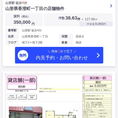
4
山形駅 徒歩
分
山形県香澄町一丁目の店舗物件
賃料
（税込）
38.63
坪数
坪
＝ 127.48㎡
350,000
円
9,060
坪単価
円
最寄駅
山形駅 徒歩4分
住所
山形県香澄町一丁目
状態
居抜き
フロア
地下1〜地下2階
飲食
相談
1
＼ 簡単
分で完了 ／
無料
内見予約・お問い合わせ