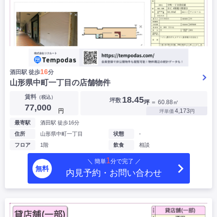
16
酒田駅 徒歩
分
山形県中町一丁目の店舗物件
賃料
（税込）
18.45
坪数
坪
＝ 60.88㎡
77,000
円
4,173
坪単価
円
最寄駅
酒田駅 徒歩16分
住所
山形県中町一丁目
状態
-
フロア
1階
飲食
相談
1
＼ 簡単
分で完了 ／
無料
内見予約・お問い合わせ