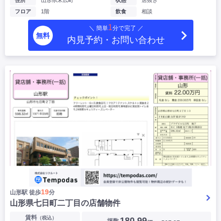
住所
山形県末広町
状態
居抜き
フロア
1階
飲食
相談
1
＼ 簡単
分で完了 ／
無料
内見予約・お問い合わせ
19
山形駅 徒歩
分
山形県七日町二丁目の店舗物件
賃料
（税込）
180.99
坪数