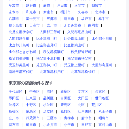
草加市
越谷市
蕨市
戸田市
入間市
朝霞市
志木市
和光市
新座市
桶川市
久喜市
北本市
八潮市
富士見市
三郷市
蓮田市
坂戸市
幸手市
鶴ヶ島市
日高市
吉川市
ふじみ野市
白岡市
北足立郡伊奈町
入間郡三芳町
入間郡毛呂山町
入間郡越生町
比企郡滑川町
比企郡嵐山町
比企郡小川町
比企郡川島町
比企郡吉見町
比企郡鳩山町
比企郡ときがわ町
秩父郡横瀬町
秩父郡皆野町
秩父郡長瀞町
秩父郡小鹿野町
秩父郡東秩父村
児玉郡美里町
児玉郡神川町
児玉郡上里町
大里郡寄居町
南埼玉郡宮代町
北葛飾郡杉戸町
北葛飾郡松伏町
東京都の店舗物件を探す
千代田区
中央区
港区
新宿区
文京区
台東区
墨田区
江東区
品川区
目黒区
大田区
世田谷区
渋谷区
中野区
杉並区
豊島区
北区
荒川区
板橋区
練馬区
足立区
葛飾区
江戸川区
八王子市
立川市
武蔵野市
三鷹市
青梅市
府中市
昭島市
調布市
町田市
小金井市
小平市
日野市
東村山市