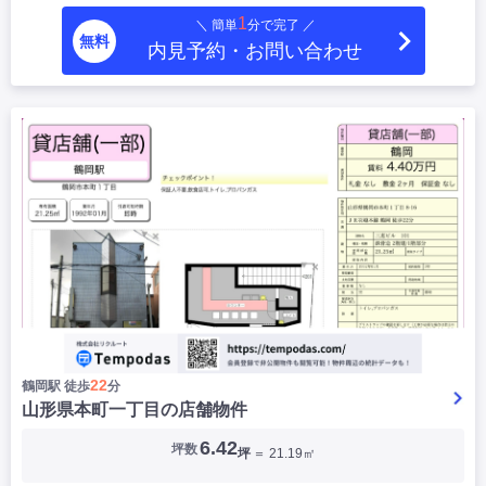
1
＼ 簡単
分で完了 ／
無料
内見予約・お問い合わせ
22
鶴岡駅 徒歩
分
山形県本町一丁目の店舗物件
6.42
坪数
坪
＝ 21.19㎡