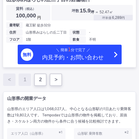
賃料
（税込）
15.9
坪数
坪
＝ 52.47㎡
100,000
円
6,289
坪単価
円
最寄駅
蔵王駅 徒歩32分
住所
山形県みはらしの丘二丁目
状態
-
フロア
1階
飲食
不明
1
＼ 簡単
分で完了 ／
無料
内見予約・お問い合わせ
<
1
2
>
山形県の開業データ
山形県のエリア人口は1,068,027人。 中心となる山形駅の1日あたり乗降客
数は19,802人です。 Tempodasでは山形県の物件を掲載しており、居抜
き・スケルトン両方の物件から条件に合う候補を比較検討できます。
※1
※2
エリア人口（山形県）
山形駅 乗降客数