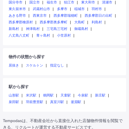
国分寺市
国立市
福生市
狛江市
東大和市
清瀬市
東久留米市
武蔵村山市
多摩市
稲城市
羽村市
あきる野市
西東京市
西多摩郡瑞穂町
西多摩郡日の出町
西多摩郡檜原村
西多摩郡奥多摩町
大島町
利島村
新島村
神津島村
三宅島三宅村
御蔵島村
八丈島八丈町
青ヶ島村
小笠原村
物件の状態から探す
居抜き
スケルトン
指定なし
駅から探す
山形駅
米沢駅
鶴岡駅
天童駅
今泉駅
新庄駅
泉田駅
羽前豊里駅
真室川駅
釜淵駅
Tempodasは、不動産会社から直接仕入れた店舗物件情報を閲覧で
きる、リクルートが運営する不動産サービスです。
