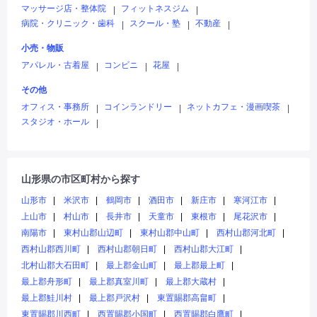
マッサージ店・整体院
フィットネスジム
|
|
病院・クリニック・歯科
スクール・塾
不動産
|
|
|
小売・物販
アパレル・古着屋
コンビニ
花屋
|
|
|
その他
オフィス・事務所
コインランドリー
ネットカフェ・漫画喫茶
|
|
|
スタジオ・ホール
|
山形県の市区町村から探す
山形市
米沢市
鶴岡市
酒田市
新庄市
寒河江市
上山市
村山市
長井市
天童市
東根市
尾花沢市
南陽市
東村山郡山辺町
東村山郡中山町
西村山郡河北町
西村山郡西川町
西村山郡朝日町
西村山郡大江町
北村山郡大石田町
最上郡金山町
最上郡最上町
最上郡舟形町
最上郡真室川町
最上郡大蔵村
最上郡鮭川村
最上郡戸沢村
東置賜郡高畠町
東置賜郡川西町
西置賜郡小国町
西置賜郡白鷹町