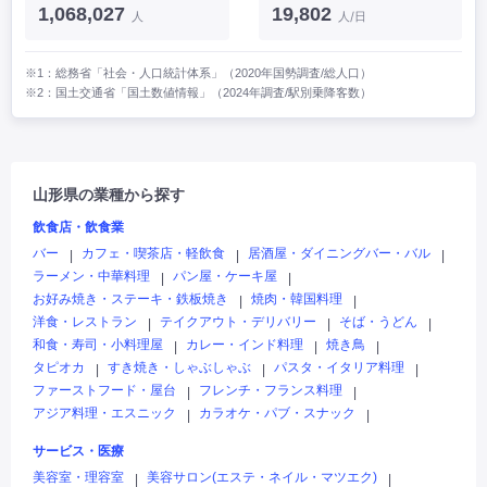
1,068,027
19,802
人
人/日
※1：総務省「社会・人口統計体系」（2020年国勢調査/総人口）
※2：国土交通省「国土数値情報」（2024年調査/駅別乗降客数）
山形県の業種から探す
飲食店・飲食業
バー
カフェ・喫茶店・軽飲食
居酒屋・ダイニングバー・バル
|
|
|
ラーメン・中華料理
パン屋・ケーキ屋
|
|
お好み焼き・ステーキ・鉄板焼き
焼肉・韓国料理
|
|
洋食・レストラン
テイクアウト・デリバリー
そば・うどん
|
|
|
和食・寿司・小料理屋
カレー・インド料理
焼き鳥
|
|
|
タピオカ
すき焼き・しゃぶしゃぶ
パスタ・イタリア料理
|
|
|
ファーストフード・屋台
フレンチ・フランス料理
|
|
アジア料理・エスニック
カラオケ・パブ・スナック
|
|
サービス・医療
美容室・理容室
美容サロン(エステ・ネイル・マツエク)
|
|