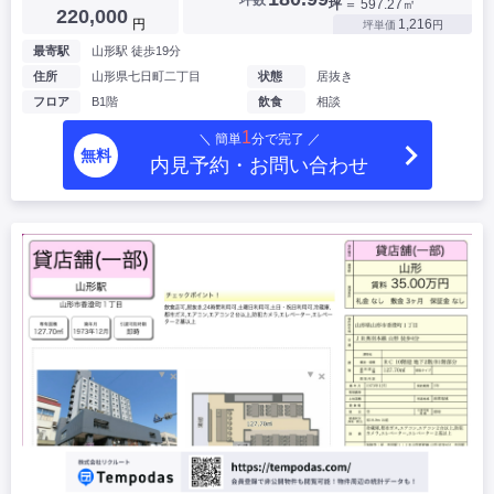
坪
＝ 597.27㎡
220,000
円
1,216
坪単価
円
最寄駅
山形駅 徒歩19分
住所
山形県七日町二丁目
状態
居抜き
フロア
B1階
飲食
相談
1
＼ 簡単
分で完了 ／
無料
内見予約・お問い合わせ