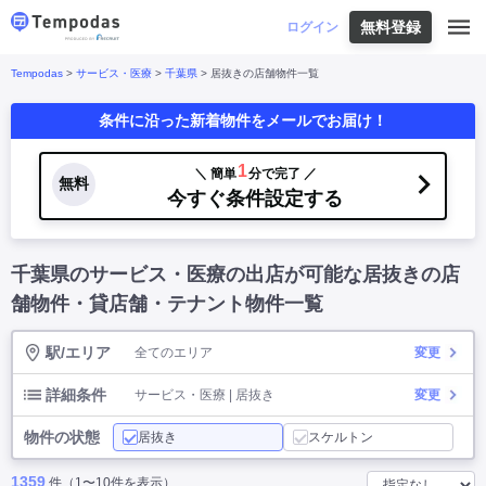
無料登録
はじめての方へ
ログイン
Tempodas
>
サービス・医療
>
千葉県
> 居抜きの店舗物件一覧
Tempodasとは
都道府県や業種から探す
条件に沿った新着物件をメールでお届け！
便利な機能
都道府県から探す
お役立ちコンテンツ
北海道
・
東北
北海道
|
青森県
|
岩手県
|
宮城県
|
秋田県
|
1
＼ 簡単
分で完了 ／
利用イメージ
無料
山形県
|
福島県
|
今すぐ条件設定する
関東
東京都
|
神奈川県
|
埼玉県
|
千葉県
|
栃木県
|
よくあるご質問
茨城県
|
群馬県
|
中部
山梨県
|
長野県
|
石川県
|
新潟県
|
富山県
|
千葉県のサービス・医療の出店が可能な居抜きの店
お問い合わせ
福井県
|
愛知県
|
岐阜県
|
静岡県
|
近畿
大阪府
|
兵庫県
|
京都府
|
滋賀県
|
奈良県
|
舗物件・貸店舗・テナント物件一覧
和歌山県
|
三重県
|
中国
岡山県
|
広島県
|
鳥取県
|
島根県
|
山口県
|
駅/エリア
全てのエリア
変更
四国
香川県
|
徳島県
|
愛媛県
|
高知県
|
九州
福岡県
|
佐賀県
|
長崎県
|
熊本県
|
大分県
|
詳細条件
サービス・医療 | 居抜き
変更
宮崎県
|
鹿児島県
|
沖縄県
|
物件の状態
居抜き
スケルトン
業種から探す
1359
件（1〜10件を表示）
飲食店・飲食業