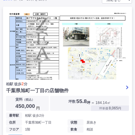
|
|
|
バー
カフェ・喫茶店・軽飲食
居酒屋・ダイニングバー・バル
|
|
ラーメン・中華料理
パン屋・ケーキ屋
|
|
お好み焼き・ステーキ・鉄板焼き
焼肉・韓国料理
|
|
|
洋食・レストラン
テイクアウト・デリバリー
そば・うどん
|
|
|
和食・寿司・小料理屋
カレー・インド料理
焼き鳥
|
|
|
タピオカ
すき焼き・しゃぶしゃぶ
パスタ・イタリア料理
|
|
ファーストフード・屋台
フレンチ・フランス料理
|
|
アジア料理・エスニック
カラオケ・パブ・スナック
サービス・医療
|
|
美容室・理容室
美容サロン(エステ・ネイル・マツエク)
|
|
マッサージ店・整体院
フィットネスジム
|
|
|
病院・クリニック・歯科
スクール・塾
不動産
2
柏駅 徒歩
分
小売・物販
千葉県旭町一丁目の店舗物件
|
|
|
アパレル・古着屋
コンビニ
花屋
賃料
（税込）
55.8
坪数
坪
＝ 184.14㎡
その他
450,000
円
8,065
坪単価
円
|
|
|
オフィス・事務所
コインランドリー
ネットカフェ・漫画喫茶
最寄駅
柏駅 徒歩2分
|
スタジオ・ホール
住所
千葉県旭町一丁目
状態
居抜き
フロア
1階
飲食
相談
こだわり条件から探す