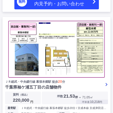
無料
内見予約・お問い合わせ
20
ＪＲ総武・中央緩⾏線 幕張本郷駅 徒歩
分
千葉県袖ケ浦五丁目の店舗物件
賃料
（税込）
21.53
坪数
坪
＝ 71.05㎡
220,000
円
10,218
坪単価
円
最寄駅
ＪＲ総武・中央緩⾏線 幕張本郷駅 徒歩20分 / 京成本線 京成津田沼駅 徒歩21分