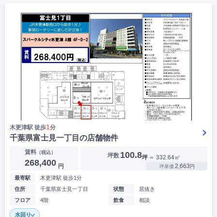
1
木更津駅 徒歩
分
千葉県富士見一丁目の店舗物件
賃料
（税込）
100.8
坪数
坪
＝ 332.64㎡
268,400
円
2,663
坪単価
円
最寄駅
木更津駅 徒歩1分
住所
千葉県富士見一丁目
状態
居抜き
フロア
4階
飲食
相談
水回り