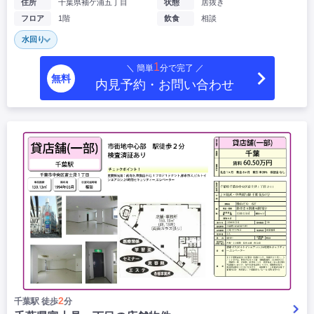
住所
千葉県袖ケ浦五丁目
状態
居抜き
フロア
1階
飲食
相談
水回り
1
＼ 簡単
分で完了 ／
無料
内見予約・お問い合わせ
2
千葉駅 徒歩
分