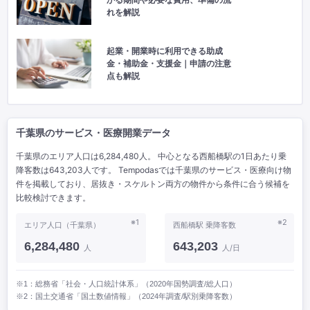
かる期間や必要な費用、準備の流
れを解説
起業・開業時に利用できる助成
金・補助金・支援金｜申請の注意
点も解説
千葉県のサービス・医療開業データ
千葉県のエリア人口は6,284,480人。 中心となる西船橋駅の1日あたり乗
降客数は643,203人です。 Tempodasでは千葉県のサービス・医療向け物
件を掲載しており、居抜き・スケルトン両方の物件から条件に合う候補を
比較検討できます。
※1
※2
エリア人口（千葉県）
西船橋駅 乗降客数
6,284,480
643,203
人
人/日
※1：総務省「社会・人口統計体系」（2020年国勢調査/総人口）
※2：国土交通省「国土数値情報」（2024年調査/駅別乗降客数）