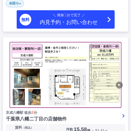
水回り
|
|
|
居抜き
スケルトン
指定なし
1
＼ 簡単
分で完了 ／
無料
内見予約・お問い合わせ
▶
2
京成八幡駅 徒歩
分
千葉県八幡二丁目の店舗物件
賃料
（税込）
15.58
坪数
坪
＝ 51.41㎡