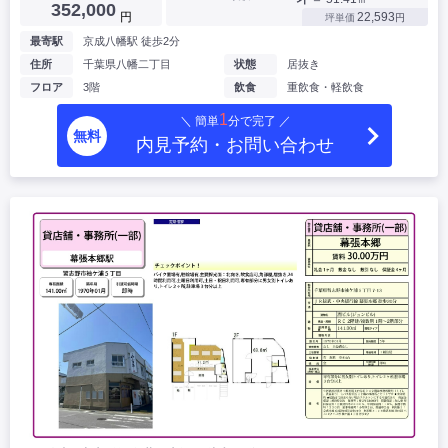
352,000
円
22,593
坪単価
円
最寄駅
京成八幡駅 徒歩2分
住所
千葉県八幡二丁目
状態
居抜き
フロア
3階
飲食
重飲食・軽飲食
1
＼ 簡単
分で完了 ／
無料
内見予約・お問い合わせ