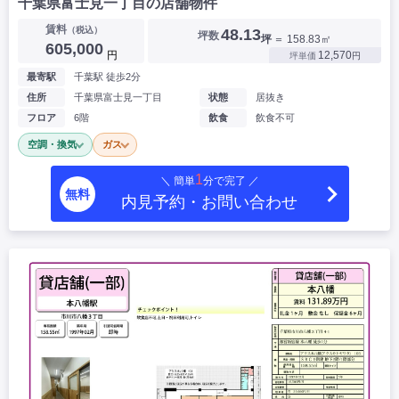
千葉県富士見一丁目の店舗物件
賃料
（税込）
48.13
坪数
坪
＝ 158.83㎡
605,000
円
12,570
坪単価
円
最寄駅
千葉駅 徒歩2分
住所
千葉県富士見一丁目
状態
居抜き
フロア
6階
飲食
飲食不可
空調・換気
ガス
1
＼ 簡単
分で完了 ／
無料
内見予約・お問い合わせ