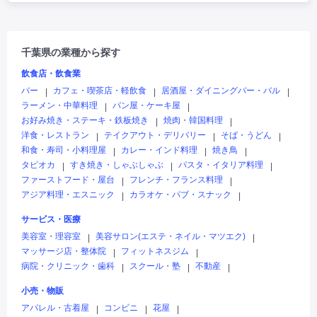
千葉県の業種から探す
飲食店・飲食業
バー
カフェ・喫茶店・軽飲食
居酒屋・ダイニングバー・バル
|
|
|
ラーメン・中華料理
パン屋・ケーキ屋
|
|
お好み焼き・ステーキ・鉄板焼き
焼肉・韓国料理
|
|
洋食・レストラン
テイクアウト・デリバリー
そば・うどん
|
|
|
和食・寿司・小料理屋
カレー・インド料理
焼き鳥
|
|
|
タピオカ
すき焼き・しゃぶしゃぶ
パスタ・イタリア料理
|
|
|
ファーストフード・屋台
フレンチ・フランス料理
|
|
アジア料理・エスニック
カラオケ・パブ・スナック
|
|
サービス・医療
美容室・理容室
美容サロン(エステ・ネイル・マツエク)
|
|
マッサージ店・整体院
フィットネスジム
|
|
病院・クリニック・歯科
スクール・塾
不動産
|
|
|
小売・物販
アパレル・古着屋
コンビニ
花屋
|
|
|