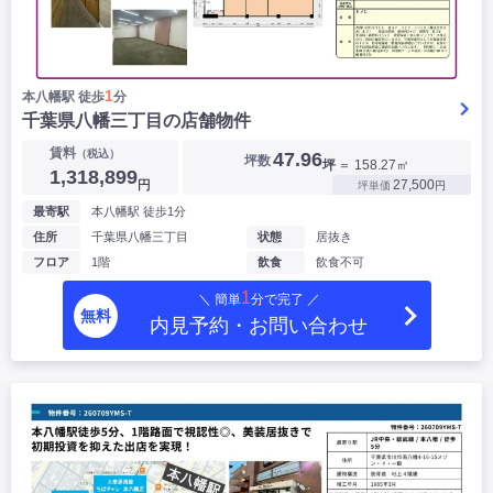
1
本八幡駅 徒歩
分
千葉県八幡三丁目の店舗物件
▶
賃料
（税込）
47.96
坪数
坪
＝ 158.27㎡
1,318,899
円
27,500
坪単価
円
最寄駅
本八幡駅 徒歩1分
住所
千葉県八幡三丁目
状態
居抜き
フロア
1階
飲食
飲食不可
1
＼ 簡単
分で完了 ／
無料
内見予約・お問い合わせ