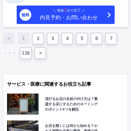
1
＼ 簡単
分で完了 ／
無料
内見予約・お問い合わせ
<
1
2
3
4
5
6
7
・・・
136
>
サービス・医療に関連するお役立ち記事
流行るお店の名前の付け方は？繁
盛する店にするためのネーミング
のポイント6つを解説
お店を開くには何から始める？か