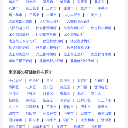
志木市
和光市
新座市
桶川市
久喜市
北本市
八潮市
富士見市
三郷市
蓮田市
坂戸市
幸手市
鶴ヶ島市
日高市
吉川市
ふじみ野市
白岡市
北足立郡伊奈町
入間郡三芳町
入間郡毛呂山町
入間郡越生町
比企郡滑川町
比企郡嵐山町
比企郡小川町
比企郡川島町
比企郡吉見町
比企郡鳩山町
比企郡ときがわ町
秩父郡横瀬町
秩父郡皆野町
秩父郡長瀞町
秩父郡小鹿野町
秩父郡東秩父村
児玉郡美里町
児玉郡神川町
児玉郡上里町
大里郡寄居町
南埼玉郡宮代町
北葛飾郡杉戸町
北葛飾郡松伏町
東京都の店舗物件を探す
千代田区
中央区
港区
新宿区
文京区
台東区
墨田区
江東区
品川区
目黒区
大田区
世田谷区
渋谷区
中野区
杉並区
豊島区
北区
荒川区
板橋区
練馬区
足立区
葛飾区
江戸川区
八王子市
立川市
武蔵野市
三鷹市
青梅市
府中市
昭島市
調布市
町田市
小金井市
小平市
日野市
東村山市
国分寺市
国立市
福生市
狛江市
東大和市
清瀬市
東久留米市
武蔵村山市
多摩市
稲城市
羽村市