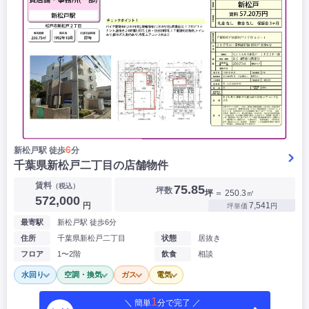
6
新松戸駅 徒歩
分
千葉県新松戸二丁目の店舗物件
賃料
（税込）
75.85
坪数
坪
＝ 250.3㎡
572,000
円
7,541
坪単価
円
最寄駅
新松戸駅 徒歩6分
住所
千葉県新松戸二丁目
状態
居抜き
フロア
1〜2階
飲食
相談
水回り
空調・換気
ガス
電気
1
＼ 簡単
分で完了 ／