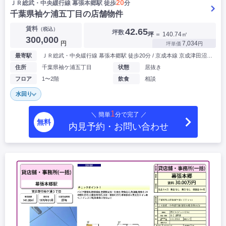
20
ＪＲ総武・中央緩⾏線 幕張本郷駅 徒歩
分
千葉県袖ケ浦五丁目の店舗物件
賃料
（税込）
42.65
坪数
坪
＝ 140.74㎡
300,000
円
7,034
坪単価
円
最寄駅
ＪＲ総武・中央緩⾏線 幕張本郷駅 徒歩20分 / 京成本線 京成津田沼駅 徒歩21分
住所
千葉県袖ケ浦五丁目
状態
居抜き
フロア
1〜2階
飲食
相談
水回り
1
＼ 簡単
分で完了 ／
無料
内見予約・お問い合わせ