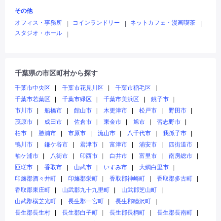
その他
オフィス・事務所
コインランドリー
ネットカフェ・漫画喫茶
|
|
|
スタジオ・ホール
|
千葉県の市区町村から探す
千葉市中央区
千葉市花見川区
千葉市稲毛区
千葉市若葉区
千葉市緑区
千葉市美浜区
銚子市
市川市
船橋市
館山市
木更津市
松戸市
野田市
茂原市
成田市
佐倉市
東金市
旭市
習志野市
柏市
勝浦市
市原市
流山市
八千代市
我孫子市
鴨川市
鎌ケ谷市
君津市
富津市
浦安市
四街道市
袖ケ浦市
八街市
印西市
白井市
富里市
南房総市
匝瑳市
香取市
山武市
いすみ市
大網白里市
印旛郡酒々井町
印旛郡栄町
香取郡神崎町
香取郡多古町
香取郡東庄町
山武郡九十九里町
山武郡芝山町
山武郡横芝光町
長生郡一宮町
長生郡睦沢町
長生郡長生村
長生郡白子町
長生郡長柄町
長生郡長南町