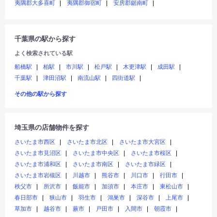
夷隅郡大多喜町
夷隅郡御宿町
安房郡鋸南町
千葉県の駅から探す
よく検索されている駅
船橋駅
柏駅
市川駅
松戸駅
木更津駅
成田駅
千葉駅
津田沼駅
南流山駅
四街道駅
その他の駅から探す
埼玉県の店舗物件を探す
さいたま市西区
さいたま市北区
さいたま市大宮区
さいたま市見沼区
さいたま市中央区
さいたま市桜区
さいたま市浦和区
さいたま市南区
さいたま市緑区
さいたま市岩槻区
川越市
熊谷市
川口市
行田市
秩父市
所沢市
飯能市
加須市
本庄市
東松山市
春日部市
狭山市
羽生市
鴻巣市
深谷市
上尾市
草加市
越谷市
蕨市
戸田市
入間市
朝霞市