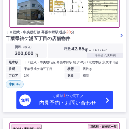
20
ＪＲ総武・中央緩⾏線 幕張本郷駅 徒歩
分
千葉県袖ケ浦五丁目の店舗物件
賃料
（税込）
42.65
坪数
坪
＝ 140.74㎡
300,000
円
7,034
坪単価
円
最寄駅
ＪＲ総武・中央緩⾏線 幕張本郷駅 徒歩20分 / 京成本線 京成津田沼駅 徒歩21分
住所
千葉県袖ケ浦五丁目
状態
居抜き
フロア
1階
飲食
相談
水回り
1
＼ 簡単
分で完了 ／
無料
内見予約・お問い合わせ