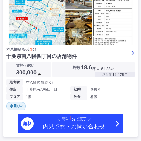
5
本八幡駅 徒歩
分
千葉県南八幡四丁目の店舗物件
賃料
（税込）
18.6
坪数
坪
＝ 61.38㎡
300,000
円
16,129
坪単価
円
最寄駅
本八幡駅 徒歩5分
住所
千葉県南八幡四丁目
状態
居抜き
フロア
1階
飲食
相談
水回り
1
＼ 簡単
分で完了 ／
無料
内見予約・お問い合わせ