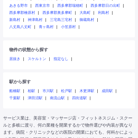
あきる野市
西東京市
西多摩郡瑞穂町
西多摩郡日の出町
西多摩郡檜原村
西多摩郡奥多摩町
大島町
利島村
新島村
神津島村
三宅島三宅村
御蔵島村
八丈島八丈町
青ヶ島村
小笠原村
物件の状態から探す
居抜き
スケルトン
指定なし
駅から探す
船橋駅
柏駅
市川駅
松戸駅
木更津駅
成田駅
千葉駅
津田沼駅
南流山駅
四街道駅
サービス業は、美容室・マッサージ店・フィットネスジム・スクー
ルと多岐に渡り、何の業種を開業するかで物件選びや内装が異なり
ます。病院・クリニックなどの医院の開業におても、何科かによっ