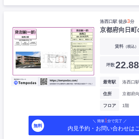
3
洛西口駅 徒歩
分
京都府向日町
賃料
（税込）
22.88
坪数
最寄駅
洛西口駅
住所
京都府
フロア
1階
1
＼ 簡単
分で完了 ／
無料
内見予約・お問い合わせ
は