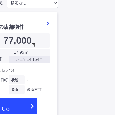
え
の店舗物件
77,000
）
円
＝ 17.95㎡
坪
14,154
坪単価
円
 徒歩4分
向日町
状態
-
飲食
飲食不可
こちら