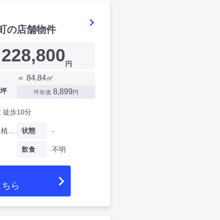
町の店舗物件
228,800
円
＝ 84.84㎡
坪
8,899
坪単価
円
 徒歩10分
京都府上植野町
状態
-
飲食
不明
こちら