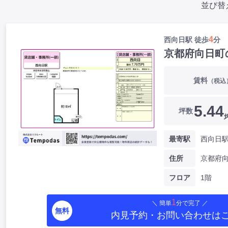
並び替
4
西向日駅 徒歩
分
京都府向日町
賃料
（税込
5.44
坪数
最寄駅
西向日駅
住所
京都府
フロア
1階
1
＼ 簡単
分で完了 ／
無料
内見予約・お問い合わせ
は