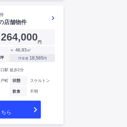
分
の店舗物件
264,000
円
＝ 46.93㎡
坪
18,565
坪単価
円
口駅 徒歩2分
寺戸町
状態
スケルトン
飲食
不明
こちら