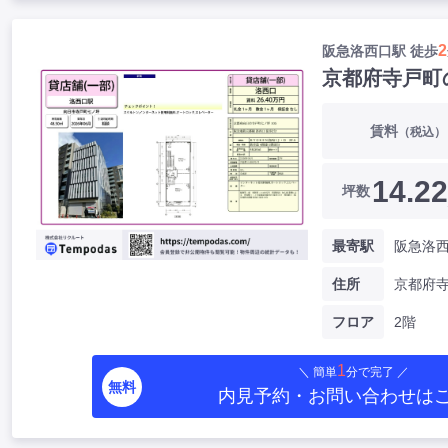
2
阪急洛西口駅 徒歩
京都府寺戸町
賃料
（税込）
14.22
坪数
最寄駅
阪急洛西
住所
京都府
フロア
2階
1
＼ 簡単
分で完了 ／
無料
内見予約・お問い合わせ
は