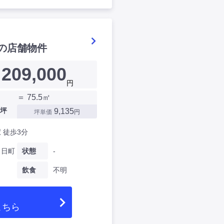
の店舗物件
209,000
円
＝ 75.5㎡
坪
9,135
坪単価
円
 徒歩3分
向日町
状態
-
飲食
不明
こちら