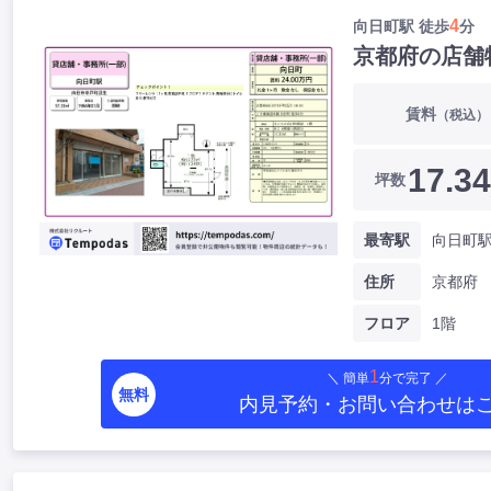
4
向日町駅 徒歩
分
京都府の店舗
賃料
（税込）
17.34
坪数
最寄駅
向日町駅
住所
京都府
フロア
1階
1
＼ 簡単
分で完了 ／
無料
内見予約・お問い合わせ
は