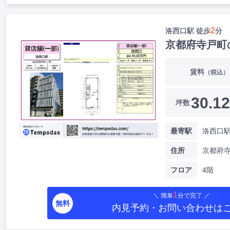
2
洛西口駅 徒歩
分
京都府寺戸町
賃料
（税込）
30.12
坪数
最寄駅
洛西口駅
住所
京都府
フロア
4階
1
＼ 簡単
分で完了 ／
無料
内見予約・お問い合わせ
は