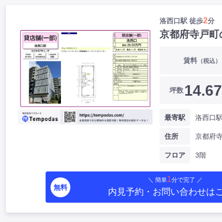
2
洛西口駅 徒歩
分
京都府寺戸町
賃料
（税込）
14.67
坪数
最寄駅
洛西口駅
住所
京都府
フロア
3階
1
＼ 簡単
分で完了 ／
無料
内見予約・お問い合わせ
は