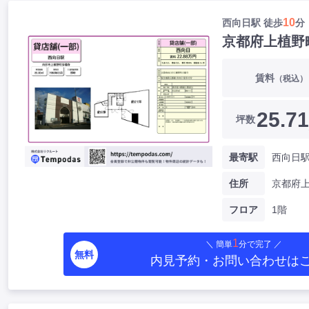
10
西向日駅 徒歩
分
京都府上植野
賃料
（税込）
25.71
坪数
最寄駅
西向日駅
住所
フロア
1階
1
＼ 簡単
分で完了 ／
無料
内見予約・お問い合わせ
は