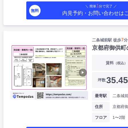
1
＼ 簡単
分で完了 ／
無料
内見予約・お問い合わせ
は
7
二条城前駅 徒歩
分
京都府御供町
賃料
（税込）
▶
35.45
坪数
最寄駅
二条城前
住所
京都府
フロア
1〜2階