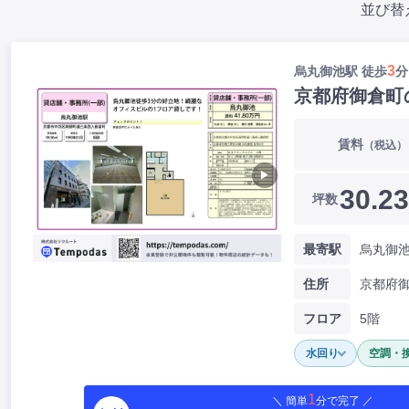
並び替
3
烏丸御池駅 徒歩
分
京都府御倉町
賃料
（税込）
▶
30.23
坪数
最寄駅
烏丸御池
住所
京都府
フロア
5階
水回り
空調・
1
＼ 簡単
分で完了 ／