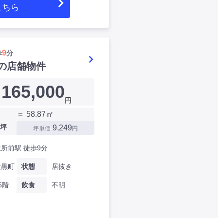
こちら
9
歩
分
の店舗物件
165,000
円
＝ 58.87㎡
坪
9,249
坪単価
円
所前駅 徒歩9分
大黒町
状態
居抜き
5階
飲食
不明