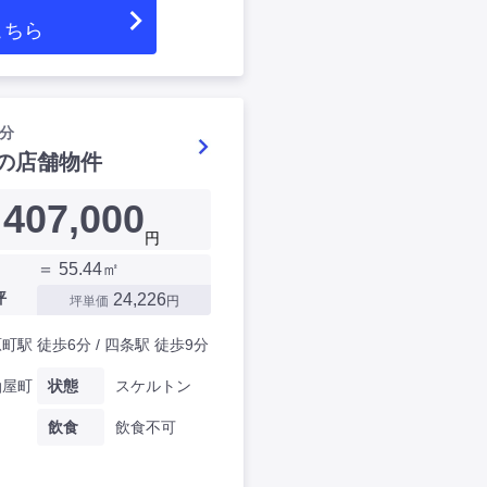
こちら
分
の店舗物件
407,000
円
＝ 55.44㎡
坪
24,226
坪単価
円
町駅 徒歩6分 / 四条駅 徒歩9分
油屋町
状態
スケルトン
飲食
飲食不可