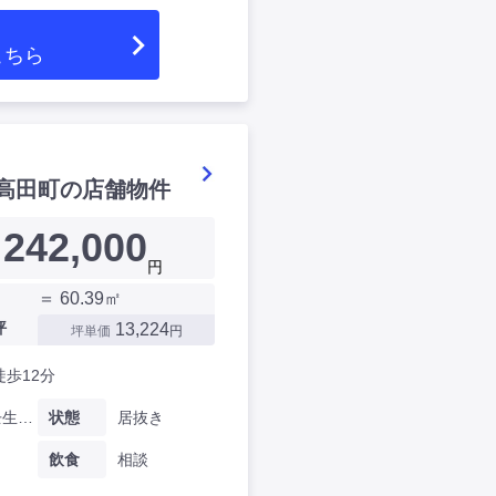
こちら
高田町の店舗物件
242,000
円
＝ 60.39㎡
坪
13,224
坪単価
円
徒歩12分
京都府壬生東高田町
状態
居抜き
飲食
相談