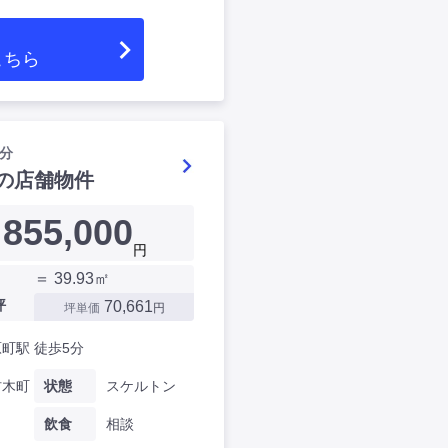
こちら
分
の店舗物件
855,000
円
＝ 39.93㎡
坪
70,661
坪単価
円
町駅 徒歩5分
材木町
状態
スケルトン
飲食
相談