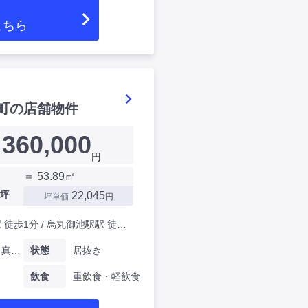
こちら
町の店舗物件
360,000
円
＝ 53.89㎡
坪
22,045
坪単価
円
丸太町駅 徒歩1分 / 烏丸御池駅駅 徒歩9分
京都府常真横町
状態
居抜き
飲食
重飲食・軽飲食