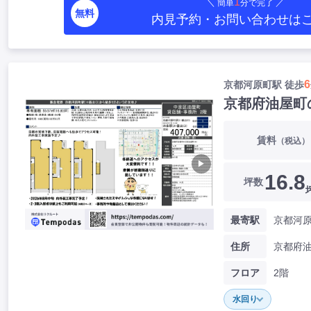
1
＼ 簡単
分で完了 ／
無料
内見予約・お問い合わせ
は
6
京都河原町駅 徒歩
京都府油屋町
賃料
（税込）
▶
16.8
坪数
最寄駅
京都河原
住所
京都府
フロア
2階
水回り