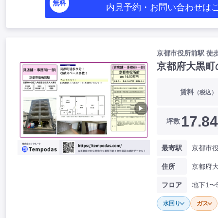
無料
内見予約・お問い合わせ
は
京都市役所前駅 徒
京都府大黒町
賃料
（税込）
▶
17.84
坪数
最寄駅
京都市役
住所
京都府
フロア
地下1〜
水回り
ガス