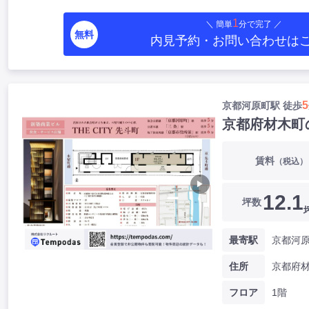
1
＼ 簡単
分で完了 ／
無料
内見予約・お問い合わせ
は
5
京都河原町駅 徒歩
京都府材木町
賃料
（税込）
▶
12.1
坪数
最寄駅
京都河原
住所
京都府
フロア
1階