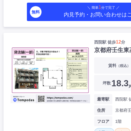
1
＼ 簡単
分で完了 ／
無料
内見予約・お問い合わせ
は
12
西院駅 徒歩
分
京都府壬生東
賃料
（税込）
18.3
坪数
最寄駅
西院駅 
住所
フロア
1階