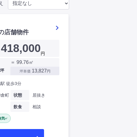
え
の店舗物件
418,000
円
＝ 99.76㎡
坪
13,827
坪単価
円
駅 徒歩3分
御倉町
状態
居抜き
飲食
相談
換気