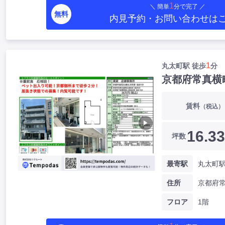
1
＼ 簡単
分で完了 ／
無料
内見予約・お問い合わせ
は
1
丸太町駅 徒歩
分
京都府常真横
賃料
（税込）
▶
16.33
坪数
最寄駅
住所
フロア
1階