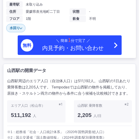
最寄駅
未取り込み
住所
愛媛県喜光地町二丁目
状態
-
フロア
1階
飲食
不明
水回り
1
＼ 簡単
分で完了 ／
無料
内見予約・お問い合わせ
山西駅の開業データ
山西駅周辺のエリア人口（自治体人口）は511,192人。 山西駅の1日あたり
乗降客数は2,205人です。 Tempodasでは山西駅の物件を掲載しており、
居抜き・スケルトン両方の物件から条件に合う候補を比較検討できます。
※1
※2
エリア人口（松山市）
山西駅 乗降客数
511,192
2,205
人
人/日
※1：総務省「社会・人口統計体系」（2020年国勢調査/総人口）
※2：国土交通省「国土数値情報」（2024年調査/駅別乗降客数）