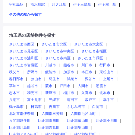
宇和島駅
清水町駅
川之江駅
伊予三島駅
伊予寒川駅
その他の駅から探す
埼玉県の店舗物件を探す
さいたま市西区
さいたま市北区
さいたま市大宮区
さいたま市見沼区
さいたま市中央区
さいたま市桜区
さいたま市浦和区
さいたま市南区
さいたま市緑区
さいたま市岩槻区
川越市
熊谷市
川口市
行田市
秩父市
所沢市
飯能市
加須市
本庄市
東松山市
春日部市
狭山市
羽生市
鴻巣市
深谷市
上尾市
草加市
越谷市
蕨市
戸田市
入間市
朝霞市
志木市
和光市
新座市
桶川市
久喜市
北本市
八潮市
富士見市
三郷市
蓮田市
坂戸市
幸手市
鶴ヶ島市
日高市
吉川市
ふじみ野市
白岡市
北足立郡伊奈町
入間郡三芳町
入間郡毛呂山町
入間郡越生町
比企郡滑川町
比企郡嵐山町
比企郡小川町
比企郡川島町
比企郡吉見町
比企郡鳩山町
比企郡ときがわ町
秩父郡横瀬町
秩父郡皆野町