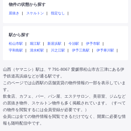
物件の状態から探す
居抜き
スケルトン
指定なし
駅から探す
松山市駅
堀江駅
新居浜駅
今治駅
伊予市駅
宇和島駅
清水町駅
川之江駅
伊予三島駅
伊予寒川駅
山西（ヤマニシ）駅は、〒791-8067 愛媛県松山市古三津にある伊
予鉄道高浜線などが通る駅です。

このページでは山西駅の店舗賃貸の物件情報の一部を表示していま
す。

飲食店、カフェ、バー、パン屋、エステサロン、美容室、ジムなど
の居抜き物件、スケルトン物件も多く掲載されています。（すべて
の物件を閲覧するには会員登録が必要です。）

会員には全ての物件情報を閲覧できるだけでなく、開業に必要な情
報も随時配信中です。