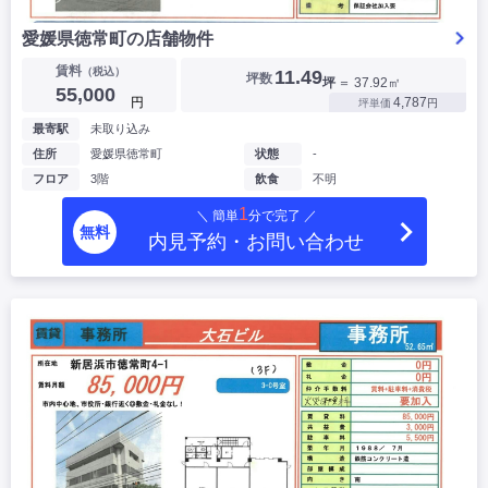
愛媛県徳常町の店舗物件
賃料
（税込）
11.49
坪数
坪
＝ 37.92㎡
55,000
円
4,787
坪単価
円
最寄駅
未取り込み
住所
愛媛県徳常町
状態
-
フロア
3階
飲食
不明
1
＼ 簡単
分で完了 ／
無料
内見予約・お問い合わせ