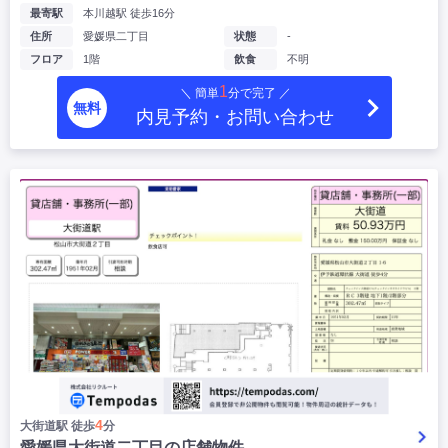
最寄駅
本川越駅 徒歩16分
|
|
|
居抜き
スケルトン
指定なし
住所
愛媛県二丁目
状態
-
フロア
1階
飲食
不明
1
＼ 簡単
分で完了 ／
無料
内見予約・お問い合わせ
4
大街道駅 徒歩
分
愛媛県大街道二丁目の店舗物件