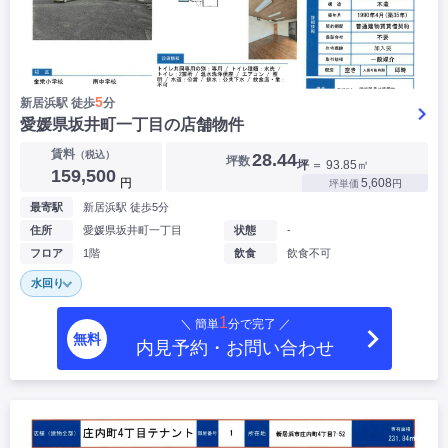
5
新居浜駅 徒歩
分
愛媛県坂井町一丁目の店舗物件
賃料
（税込）
28.44
坪数
坪
＝ 93.85㎡
159,500
円
5,608
坪単価
円
最寄駅
新居浜駅 徒歩5分
住所
愛媛県坂井町一丁目
状態
-
フロア
1階
飲食
飲食不可
水回り
1
＼ 簡単
分で完了 ／
無料
内見予約・お問い合わせ