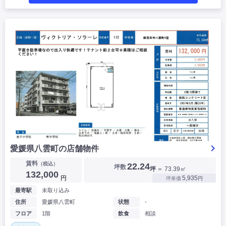
愛媛県八雲町の店舗物件
賃料
（税込）
22.24
坪数
坪
＝ 73.39㎡
132,000
円
5,935
坪単価
円
最寄駅
未取り込み
住所
愛媛県八雲町
状態
-
フロア
1階
飲食
相談