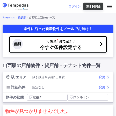
無料登録
はじめての方へ
ログイン
Tempodas
>
愛媛県
> 山西駅の店舗物件一覧
Tempodasとは
都道府県や業種から探す
条件に沿った新着物件をメールでお届け！
便利な機能
都道府県から探す
お役立ちコンテンツ
北海道
・
東北
北海道
|
青森県
|
岩手県
|
宮城県
|
秋田県
|
1
＼ 簡単
分で完了 ／
利用イメージ
無料
山形県
|
福島県
|
今すぐ条件設定する
関東
東京都
|
神奈川県
|
埼玉県
|
千葉県
|
栃木県
|
よくあるご質問
茨城県
|
群馬県
|
中部
山梨県
|
長野県
|
石川県
|
新潟県
|
富山県
|
山西駅の店舗物件・貸店舗・テナント物件一覧
お問い合わせ
福井県
|
愛知県
|
岐阜県
|
静岡県
|
近畿
大阪府
|
兵庫県
|
京都府
|
滋賀県
|
奈良県
|
和歌山県
|
三重県
|
駅/エリア
伊予鉄道高浜線/ 山西駅
変更
中国
岡山県
|
広島県
|
鳥取県
|
島根県
|
山口県
|
四国
香川県
|
徳島県
|
愛媛県
|
高知県
|
詳細条件
指定なし
変更
九州
福岡県
|
佐賀県
|
長崎県
|
熊本県
|
大分県
|
物件の状態
宮崎県
|
鹿児島県
|
沖縄県
|
居抜き
スケルトン
業種から探す
物件が見つかりませんでした。
飲食店・飲食業