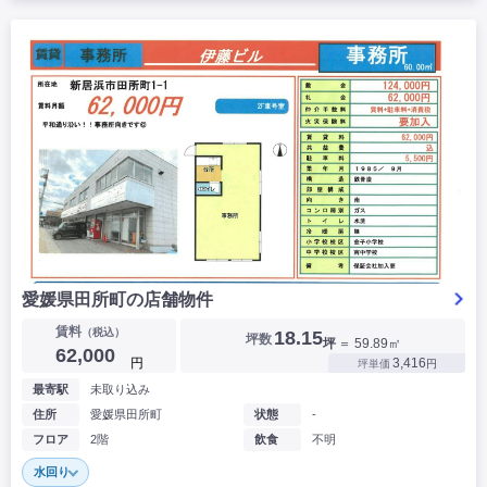
愛媛県田所町の店舗物件
賃料
（税込）
18.15
坪数
坪
＝ 59.89㎡
62,000
円
3,416
坪単価
円
最寄駅
未取り込み
住所
愛媛県田所町
状態
-
フロア
2階
飲食
不明
水回り