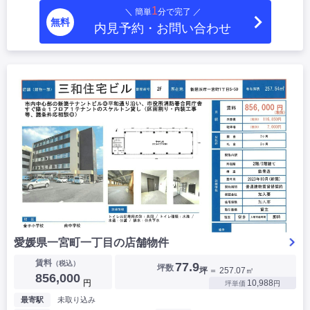
1
＼ 簡単
分で完了 ／
無料
内見予約・お問い合わせ
愛媛県一宮町一丁目の店舗物件
賃料
（税込）
77.9
坪数
坪
＝ 257.07㎡
856,000
円
10,988
坪単価
円
最寄駅
未取り込み