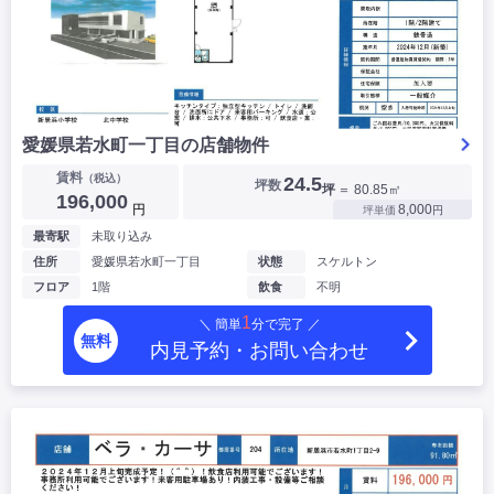
愛媛県若水町一丁目の店舗物件
賃料
（税込）
24.5
坪数
坪
＝ 80.85㎡
196,000
円
8,000
坪単価
円
最寄駅
未取り込み
住所
愛媛県若水町一丁目
状態
スケルトン
フロア
1階
飲食
不明
1
＼ 簡単
分で完了 ／
無料
内見予約・お問い合わせ