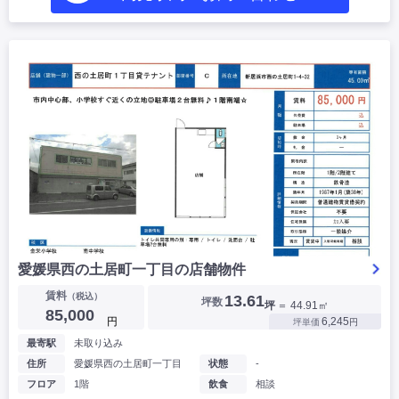
愛媛県西の土居町一丁目の店舗物件
賃料
（税込）
13.61
坪数
坪
＝ 44.91㎡
85,000
円
6,245
坪単価
円
最寄駅
未取り込み
住所
愛媛県西の土居町一丁目
状態
-
フロア
1階
飲食
相談