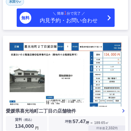
水回り
1
＼ 簡単
分で完了 ／
無料
内見予約・お問い合わせ
愛媛県喜光地町二丁目の店舗物件
賃料
（税込）
57.47
坪数
坪
＝ 189.65㎡
134,000
円
2,332
坪単価
円