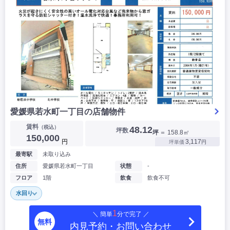
愛媛県若水町一丁目の店舗物件
賃料
（税込）
48.12
坪数
坪
＝ 158.8㎡
150,000
円
3,117
坪単価
円
最寄駅
未取り込み
住所
愛媛県若水町一丁目
状態
-
フロア
1階
飲食
飲食不可
水回り
1
＼ 簡単
分で完了 ／
無料
内見予約・お問い合わせ