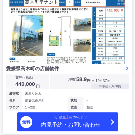
愛媛県高木町の店舗物件
賃料
（税込）
58.9
坪数
坪
＝ 194.37㎡
440,000
円
7,470
坪単価
円
最寄駅
未取り込み
住所
愛媛県高木町
状態
-
フロア
1〜2階
飲食
相談
1
＼ 簡単
分で完了 ／
無料
内見予約・お問い合わせ