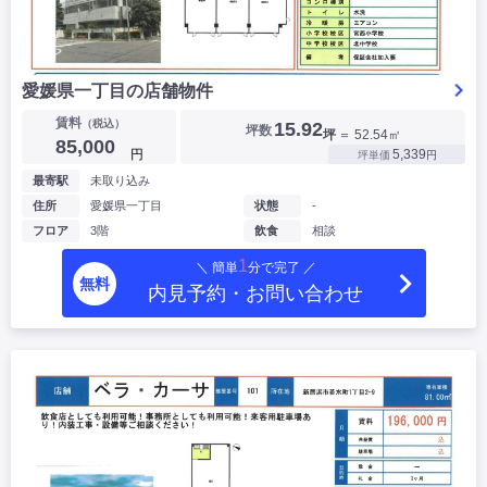
愛媛県一丁目の店舗物件
賃料
（税込）
15.92
坪数
坪
＝ 52.54㎡
85,000
円
5,339
坪単価
円
最寄駅
未取り込み
住所
愛媛県一丁目
状態
-
フロア
3階
飲食
相談
1
＼ 簡単
分で完了 ／
無料
内見予約・お問い合わせ