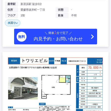
最寄駅
新居浜駅 徒歩5分
住所
愛媛県坂井町一丁目
状態
-
フロア
1階
飲食
不明
水回り
1
＼ 簡単
分で完了 ／
無料
内見予約・お問い合わせ