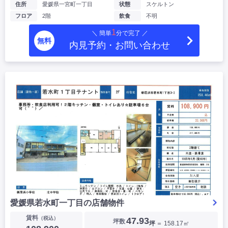
住所
愛媛県一宮町一丁目
状態
スケルトン
フロア
2階
飲食
不明
1
＼ 簡単
分で完了 ／
無料
内見予約・お問い合わせ
愛媛県若水町一丁目の店舗物件
賃料
（税込）
47.93
坪数
坪
＝ 158.17㎡