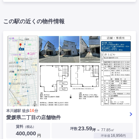
|
|
|
バー
カフェ・喫茶店・軽飲食
居酒屋・ダイニングバー・バル
|
|
ラーメン・中華料理
パン屋・ケーキ屋
|
|
お好み焼き・ステーキ・鉄板焼き
焼肉・韓国料理
この駅の近くの物件情報
|
|
|
洋食・レストラン
テイクアウト・デリバリー
そば・うどん
|
|
|
和食・寿司・小料理屋
カレー・インド料理
焼き鳥
|
|
|
タピオカ
すき焼き・しゃぶしゃぶ
パスタ・イタリア料理
|
|
ファーストフード・屋台
フレンチ・フランス料理
|
|
アジア料理・エスニック
カラオケ・パブ・スナック
サービス・医療
|
|
美容室・理容室
美容サロン(エステ・ネイル・マツエク)
|
|
マッサージ店・整体院
フィットネスジム
|
|
|
病院・クリニック・歯科
スクール・塾
不動産
小売・物販
|
|
|
アパレル・古着屋
コンビニ
花屋
その他
16
本川越駅 徒歩
分
|
|
|
オフィス・事務所
コインランドリー
ネットカフェ・漫画喫茶
愛媛県二丁目の店舗物件
|
スタジオ・ホール
賃料
（税込）
23.59
坪数
坪
＝ 77.85㎡
400,000
円
こだわり条件から探す
16,956
坪単価
円