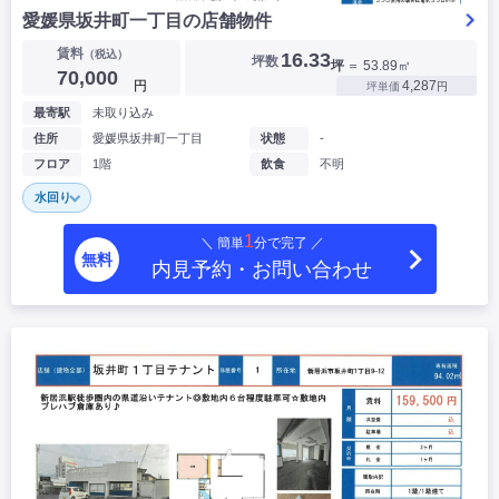
愛媛県坂井町一丁目の店舗物件
賃料
（税込）
16.33
坪数
坪
＝ 53.89㎡
70,000
円
4,287
坪単価
円
最寄駅
未取り込み
住所
愛媛県坂井町一丁目
状態
-
フロア
1階
飲食
不明
水回り
1
＼ 簡単
分で完了 ／
無料
内見予約・お問い合わせ