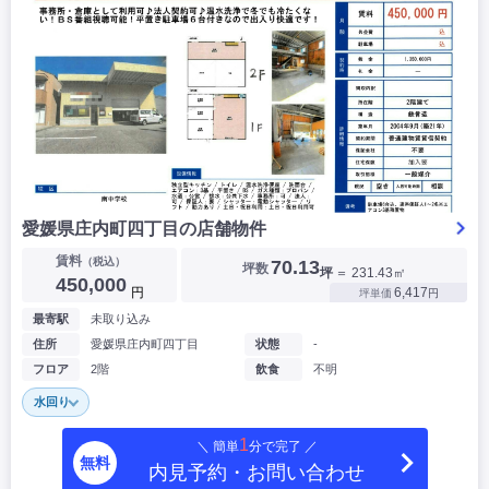
愛媛県庄内町四丁目の店舗物件
賃料
（税込）
70.13
坪数
坪
＝ 231.43㎡
450,000
円
6,417
坪単価
円
最寄駅
未取り込み
住所
愛媛県庄内町四丁目
状態
-
フロア
2階
飲食
不明
水回り
1
＼ 簡単
分で完了 ／
無料
内見予約・お問い合わせ