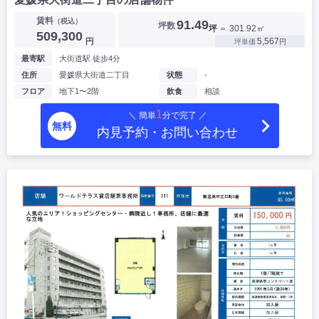
賃料
（税込）
91.49
坪数
坪
＝ 301.92㎡
509,300
円
5,567
坪単価
円
最寄駅
大街道駅 徒歩4分
住所
愛媛県大街道二丁目
状態
-
フロア
地下1〜2階
飲食
相談
1
＼ 簡単
分で完了 ／
無料
内見予約・お問い合わせ