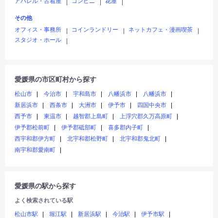
アパレル・古着屋
コンビニ
花屋
|
|
|
その他
オフィス・事務所
コインランドリー
ネットカフェ・漫画喫茶
|
|
|
スタジオ・ホール
|
愛媛県の市区町村から探す
松山市
今治市
宇和島市
八幡浜市
八幡浜市
新居浜市
西条市
大洲市
伊予市
四国中央市
西予市
東温市
越智郡上島町
上浮穴郡久万高原町
伊予郡松前町
伊予郡砥部町
喜多郡内子町
西宇和郡伊方町
北宇和郡松野町
北宇和郡鬼北町
南宇和郡愛南町
愛媛県の駅から探す
よく検索されている駅
松山市駅
堀江駅
新居浜駅
今治駅
伊予市駅