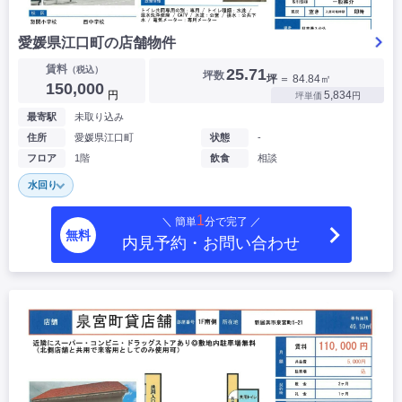
愛媛県江口町の店舗物件
賃料
（税込）
25.71
坪数
坪
＝ 84.84㎡
150,000
円
5,834
坪単価
円
最寄駅
未取り込み
住所
愛媛県江口町
状態
-
フロア
1階
飲食
相談
水回り
1
＼ 簡単
分で完了 ／
無料
内見予約・お問い合わせ