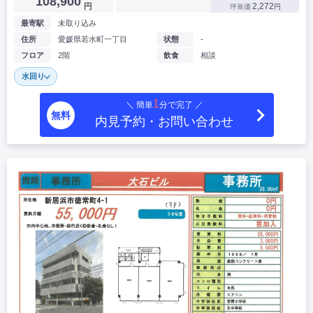
108,900
円
2,272
坪単価
円
最寄駅
未取り込み
住所
愛媛県若水町一丁目
状態
-
フロア
2階
飲食
相談
水回り
1
＼ 簡単
分で完了 ／
無料
内見予約・お問い合わせ