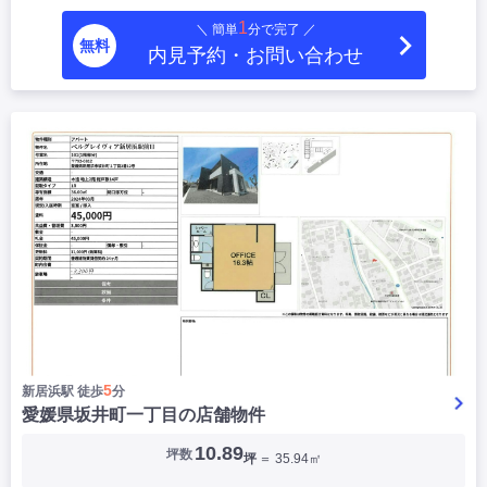
1
＼ 簡単
分で完了 ／
無料
内見予約・お問い合わせ
5
新居浜駅 徒歩
分
愛媛県坂井町一丁目の店舗物件
10.89
坪数
坪
＝ 35.94㎡