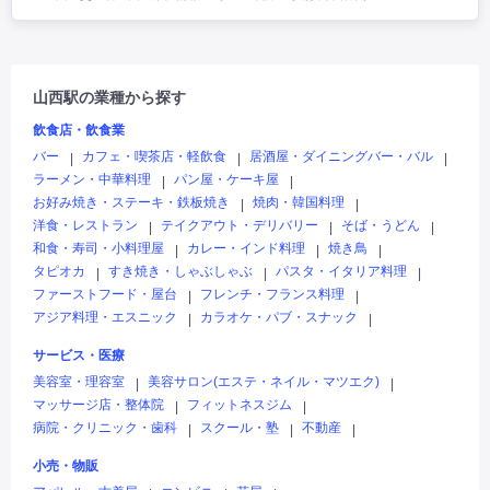
山西駅の業種から探す
飲食店・飲食業
バー
カフェ・喫茶店・軽飲食
居酒屋・ダイニングバー・バル
|
|
|
ラーメン・中華料理
パン屋・ケーキ屋
|
|
お好み焼き・ステーキ・鉄板焼き
焼肉・韓国料理
|
|
洋食・レストラン
テイクアウト・デリバリー
そば・うどん
|
|
|
和食・寿司・小料理屋
カレー・インド料理
焼き鳥
|
|
|
タピオカ
すき焼き・しゃぶしゃぶ
パスタ・イタリア料理
|
|
|
ファーストフード・屋台
フレンチ・フランス料理
|
|
アジア料理・エスニック
カラオケ・パブ・スナック
|
|
サービス・医療
美容室・理容室
美容サロン(エステ・ネイル・マツエク)
|
|
マッサージ店・整体院
フィットネスジム
|
|
病院・クリニック・歯科
スクール・塾
不動産
|
|
|
小売・物販