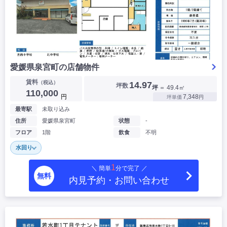
愛媛県泉宮町の店舗物件
賃料
（税込）
14.97
坪数
坪
＝ 49.4㎡
110,000
円
7,348
坪単価
円
最寄駅
未取り込み
住所
愛媛県泉宮町
状態
-
フロア
1階
飲食
不明
水回り
1
＼ 簡単
分で完了 ／
無料
内見予約・お問い合わせ