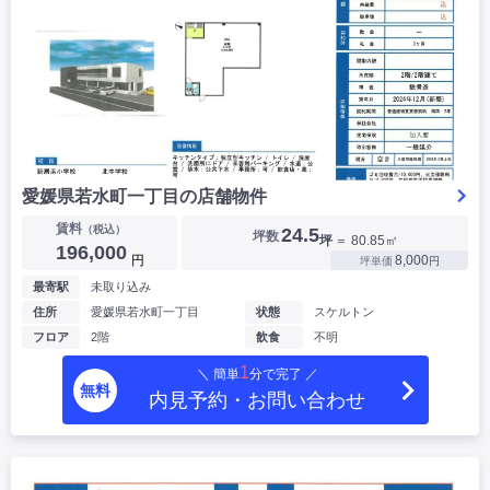
愛媛県若水町一丁目の店舗物件
賃料
（税込）
24.5
坪数
坪
＝ 80.85㎡
196,000
円
8,000
坪単価
円
最寄駅
未取り込み
住所
愛媛県若水町一丁目
状態
スケルトン
フロア
2階
飲食
不明
1
＼ 簡単
分で完了 ／
無料
内見予約・お問い合わせ