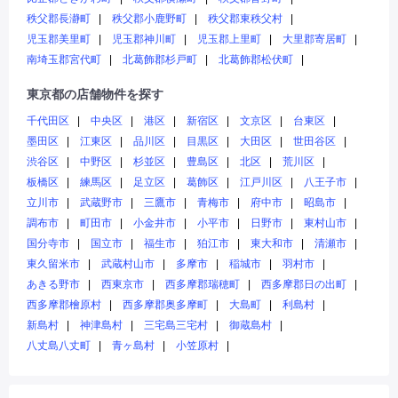
秩父郡長瀞町
秩父郡小鹿野町
秩父郡東秩父村
児玉郡美里町
児玉郡神川町
児玉郡上里町
大里郡寄居町
南埼玉郡宮代町
北葛飾郡杉戸町
北葛飾郡松伏町
東京都の店舗物件を探す
千代田区
中央区
港区
新宿区
文京区
台東区
墨田区
江東区
品川区
目黒区
大田区
世田谷区
渋谷区
中野区
杉並区
豊島区
北区
荒川区
板橋区
練馬区
足立区
葛飾区
江戸川区
八王子市
立川市
武蔵野市
三鷹市
青梅市
府中市
昭島市
調布市
町田市
小金井市
小平市
日野市
東村山市
国分寺市
国立市
福生市
狛江市
東大和市
清瀬市
東久留米市
武蔵村山市
多摩市
稲城市
羽村市
あきる野市
西東京市
西多摩郡瑞穂町
西多摩郡日の出町
西多摩郡檜原村
西多摩郡奥多摩町
大島町
利島村
新島村
神津島村
三宅島三宅村
御蔵島村
八丈島八丈町
青ヶ島村
小笠原村