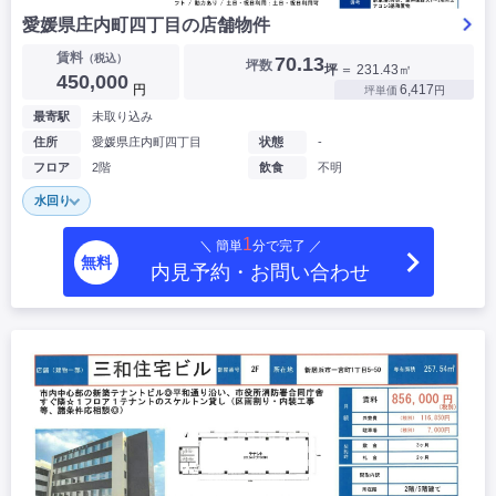
愛媛県庄内町四丁目の店舗物件
賃料
（税込）
70.13
坪数
坪
＝ 231.43㎡
450,000
円
6,417
坪単価
円
最寄駅
未取り込み
住所
愛媛県庄内町四丁目
状態
-
フロア
2階
飲食
不明
水回り
1
＼ 簡単
分で完了 ／
無料
内見予約・お問い合わせ