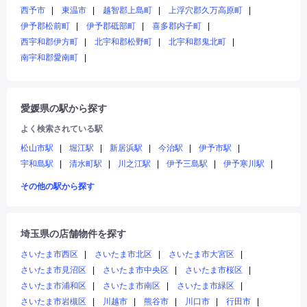
西予市
東温市
越智郡上島町
上浮穴郡久万高原町
伊予郡松前町
伊予郡砥部町
喜多郡内子町
西宇和郡伊方町
北宇和郡松野町
北宇和郡鬼北町
南宇和郡愛南町
愛媛県の駅から探す
よく検索されている駅
松山市駅
堀江駅
新居浜駅
今治駅
伊予市駅
宇和島駅
清水町駅
川之江駅
伊予三島駅
伊予寒川駅
その他の駅から探す
埼玉県の店舗物件を探す
さいたま市西区
さいたま市北区
さいたま市大宮区
さいたま市見沼区
さいたま市中央区
さいたま市桜区
さいたま市浦和区
さいたま市南区
さいたま市緑区
さいたま市岩槻区
川越市
熊谷市
川口市
行田市