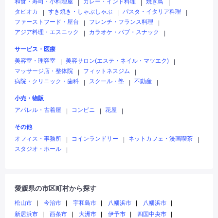
和食・寿司・小料理屋
カレー・インド料理
焼き鳥
|
|
|
タピオカ
すき焼き・しゃぶしゃぶ
パスタ・イタリア料理
|
|
|
ファーストフード・屋台
フレンチ・フランス料理
|
|
アジア料理・エスニック
カラオケ・パブ・スナック
|
|
サービス・医療
美容室・理容室
美容サロン(エステ・ネイル・マツエク)
|
|
マッサージ店・整体院
フィットネスジム
|
|
病院・クリニック・歯科
スクール・塾
不動産
|
|
|
小売・物販
アパレル・古着屋
コンビニ
花屋
|
|
|
その他
オフィス・事務所
コインランドリー
ネットカフェ・漫画喫茶
|
|
|
スタジオ・ホール
|
愛媛県の市区町村から探す
松山市
今治市
宇和島市
八幡浜市
八幡浜市
新居浜市
西条市
大洲市
伊予市
四国中央市