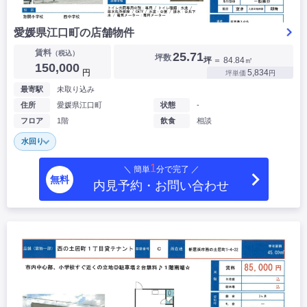
愛媛県江口町の店舗物件
賃料
（税込）
25.71
坪数
坪
＝ 84.84㎡
150,000
円
5,834
坪単価
円
最寄駅
未取り込み
住所
愛媛県江口町
状態
-
フロア
1階
飲食
相談
水回り
1
＼ 簡単
分で完了 ／
無料
内見予約・お問い合わせ