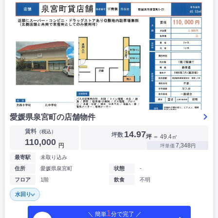
愛媛県泉宮町の店舗物件
賃料
（税込）
14.97
坪数
坪
＝ 49.4㎡
110,000
円
7,348
坪単価
円
最寄駅
未取り込み
住所
愛媛県泉宮町
状態
-
フロア
1階
飲食
不明
水回り
1
＼ 簡単
分で完了 ／