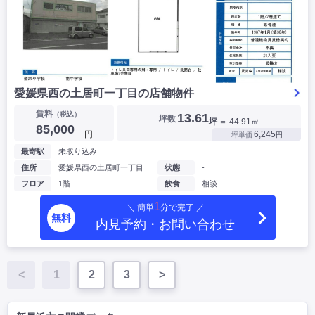
愛媛県西の土居町一丁目の店舗物件
賃料
（税込）
13.61
坪数
坪
＝ 44.91㎡
85,000
円
6,245
坪単価
円
最寄駅
未取り込み
住所
愛媛県西の土居町一丁目
状態
-
フロア
1階
飲食
相談
1
＼ 簡単
分で完了 ／
無料
内見予約・お問い合わせ
<
1
2
3
>