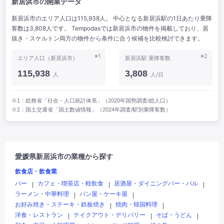
新居浜市の開業データ
新居浜市のエリア人口は115,938人。 中心となる新居浜駅の1日あたり乗降
客数は3,808人です。 Tempodasでは新居浜市の物件を掲載しており、居
抜き・スケルトン両方の物件から条件に合う候補を比較検討できます。
※1
※2
エリア人口（新居浜市）
新居浜駅 乗降客数
115,938
3,808
人
人/日
※1：総務省「社会・人口統計体系」（2020年国勢調査/総人口）
※2：国土交通省「国土数値情報」（2024年調査/駅別乗降客数）
愛媛県新居浜市の業種から探す
飲食店・飲食業
バー
カフェ・喫茶店・軽飲食
居酒屋・ダイニングバー・バル
|
|
|
ラーメン・中華料理
パン屋・ケーキ屋
|
|
お好み焼き・ステーキ・鉄板焼き
焼肉・韓国料理
|
|
洋食・レストラン
テイクアウト・デリバリー
そば・うどん
|
|
|