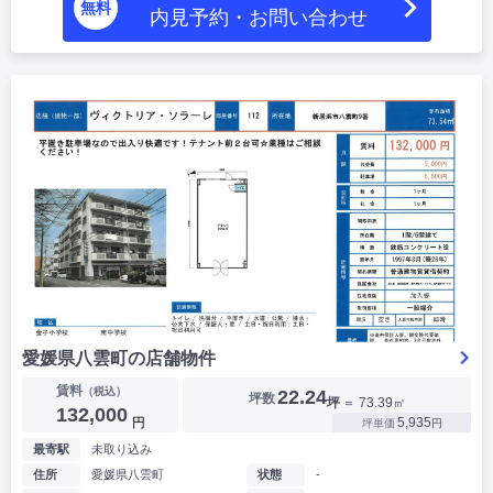
無料
内見予約・お問い合わせ
愛媛県八雲町の店舗物件
賃料
（税込）
22.24
坪数
坪
＝ 73.39㎡
132,000
円
5,935
坪単価
円
最寄駅
未取り込み
住所
愛媛県八雲町
状態
-