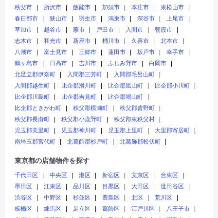
秩父市
所沢市
飯能市
加須市
本庄市
東松山市
春日部市
狭山市
羽生市
鴻巣市
深谷市
上尾市
草加市
越谷市
蕨市
戸田市
入間市
朝霞市
志木市
和光市
新座市
桶川市
久喜市
北本市
八潮市
富士見市
三郷市
蓮田市
坂戸市
幸手市
鶴ヶ島市
日高市
吉川市
ふじみ野市
白岡市
北足立郡伊奈町
入間郡三芳町
入間郡毛呂山町
入間郡越生町
比企郡滑川町
比企郡嵐山町
比企郡小川町
比企郡川島町
比企郡吉見町
比企郡鳩山町
比企郡ときがわ町
秩父郡横瀬町
秩父郡皆野町
秩父郡長瀞町
秩父郡小鹿野町
秩父郡東秩父村
児玉郡美里町
児玉郡神川町
児玉郡上里町
大里郡寄居町
南埼玉郡宮代町
北葛飾郡杉戸町
北葛飾郡松伏町
東京都の店舗物件を探す
千代田区
中央区
港区
新宿区
文京区
台東区
墨田区
江東区
品川区
目黒区
大田区
世田谷区
渋谷区
中野区
杉並区
豊島区
北区
荒川区
板橋区
練馬区
足立区
葛飾区
江戸川区
八王子市