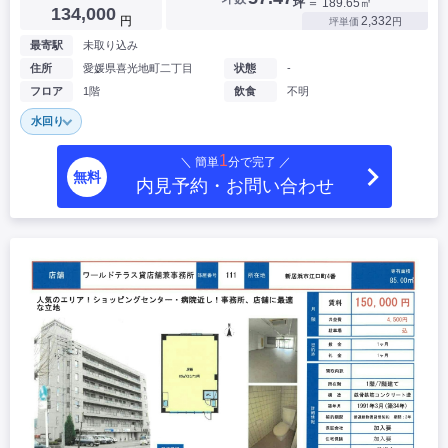
坪
＝ 189.65㎡
134,000
円
2,332
坪単価
円
最寄駅
未取り込み
住所
愛媛県喜光地町二丁目
状態
-
フロア
1階
飲食
不明
水回り
1
＼ 簡単
分で完了 ／
無料
内見予約・お問い合わせ