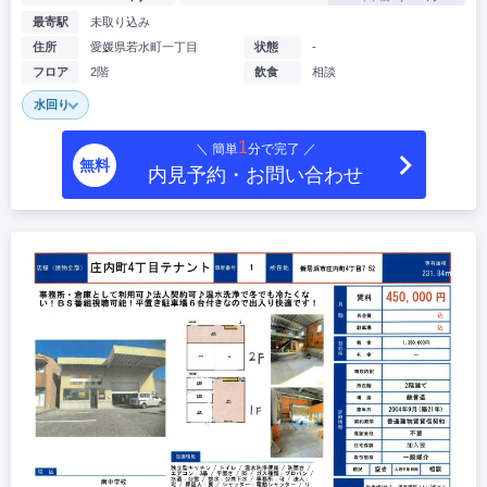
最寄駅
未取り込み
住所
愛媛県若水町一丁目
状態
-
フロア
2階
飲食
相談
水回り
1
＼ 簡単
分で完了 ／
無料
内見予約・お問い合わせ