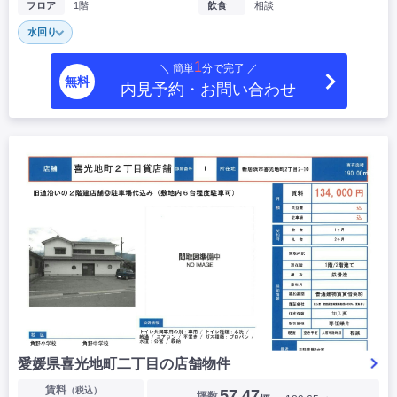
フロア
1階
飲食
相談
水回り
1
＼ 簡単
分で完了 ／
無料
内見予約・お問い合わせ
愛媛県喜光地町二丁目の店舗物件
賃料
（税込）
57.47
坪数