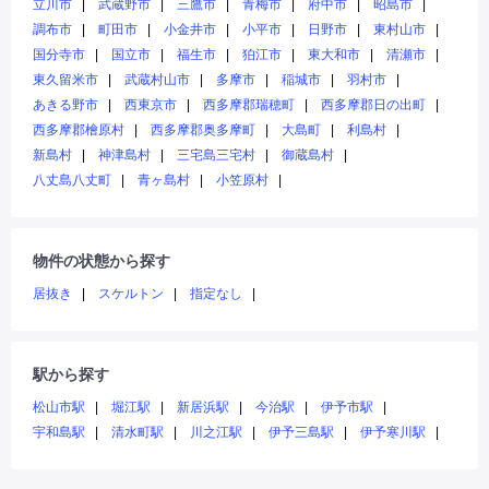
立川市
武蔵野市
三鷹市
青梅市
府中市
昭島市
調布市
町田市
小金井市
小平市
日野市
東村山市
国分寺市
国立市
福生市
狛江市
東大和市
清瀬市
東久留米市
武蔵村山市
多摩市
稲城市
羽村市
あきる野市
西東京市
西多摩郡瑞穂町
西多摩郡日の出町
西多摩郡檜原村
西多摩郡奥多摩町
大島町
利島村
新島村
神津島村
三宅島三宅村
御蔵島村
八丈島八丈町
青ヶ島村
小笠原村
物件の状態から探す
居抜き
スケルトン
指定なし
駅から探す
松山市駅
堀江駅
新居浜駅
今治駅
伊予市駅
宇和島駅
清水町駅
川之江駅
伊予三島駅
伊予寒川駅