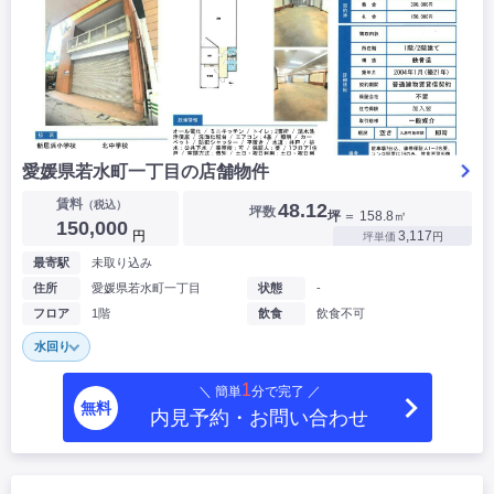
愛媛県若水町一丁目の店舗物件
賃料
（税込）
48.12
坪数
坪
＝ 158.8㎡
150,000
円
3,117
坪単価
円
最寄駅
未取り込み
住所
愛媛県若水町一丁目
状態
-
フロア
1階
飲食
飲食不可
水回り
1
＼ 簡単
分で完了 ／
無料
内見予約・お問い合わせ