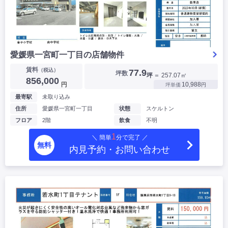
愛媛県一宮町一丁目の店舗物件
賃料
（税込）
77.9
坪数
坪
＝ 257.07㎡
856,000
円
10,988
坪単価
円
最寄駅
未取り込み
住所
愛媛県一宮町一丁目
状態
スケルトン
フロア
2階
飲食
不明
1
＼ 簡単
分で完了 ／
無料
内見予約・お問い合わせ