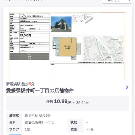
|
|
|
バー
カフェ・喫茶店・軽飲食
居酒屋・ダイニングバー・バル
|
|
ラーメン・中華料理
パン屋・ケーキ屋
|
|
お好み焼き・ステーキ・鉄板焼き
焼肉・韓国料理
|
|
|
洋食・レストラン
テイクアウト・デリバリー
そば・うどん
|
|
|
和食・寿司・小料理屋
カレー・インド料理
焼き鳥
|
|
|
タピオカ
すき焼き・しゃぶしゃぶ
パスタ・イタリア料理
|
|
ファーストフード・屋台
フレンチ・フランス料理
|
|
アジア料理・エスニック
カラオケ・パブ・スナック
サービス・医療
|
|
美容室・理容室
美容サロン(エステ・ネイル・マツエク)
|
|
マッサージ店・整体院
フィットネスジム
|
|
|
病院・クリニック・歯科
スクール・塾
不動産
5
新居浜駅 徒歩
分
小売・物販
愛媛県坂井町一丁目の店舗物件
|
|
|
アパレル・古着屋
コンビニ
花屋
10.89
坪数
坪
＝ 35.94㎡
その他
|
|
|
オフィス・事務所
コインランドリー
ネットカフェ・漫画喫茶
最寄駅
新居浜駅 徒歩5分
|
スタジオ・ホール
住所
愛媛県坂井町一丁目
状態
-
フロア
1階
飲食
不明
こだわり条件から探す