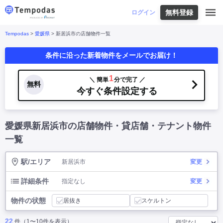
無料登録
はじめての方へ
ログイン
Tempodas
>
愛媛県
> 新居浜市の店舗物件一覧
Tempodasとは
都道府県や業種から探す
条件に沿った新着物件をメールでお届け！
便利な機能
都道府県から探す
お役立ちコンテンツ
北海道
・
東北
北海道
|
青森県
|
岩手県
|
宮城県
|
秋田県
|
1
＼ 簡単
分で完了 ／
利用イメージ
無料
山形県
|
福島県
|
今すぐ条件設定する
関東
東京都
|
神奈川県
|
埼玉県
|
千葉県
|
栃木県
|
よくあるご質問
茨城県
|
群馬県
|
中部
山梨県
|
長野県
|
石川県
|
新潟県
|
富山県
|
愛媛県新居浜市の店舗物件・貸店舗・テナント物件
お問い合わせ
福井県
|
愛知県
|
岐阜県
|
静岡県
|
近畿
大阪府
|
兵庫県
|
京都府
|
滋賀県
|
奈良県
|
一覧
和歌山県
|
三重県
|
中国
岡山県
|
広島県
|
鳥取県
|
島根県
|
山口県
|
駅/エリア
新居浜市
変更
四国
香川県
|
徳島県
|
愛媛県
|
高知県
|
九州
福岡県
|
佐賀県
|
長崎県
|
熊本県
|
大分県
|
詳細条件
指定なし
変更
宮崎県
|
鹿児島県
|
沖縄県
|
物件の状態
居抜き
スケルトン
業種から探す
22
件（1〜10件を表示）
飲食店・飲食業