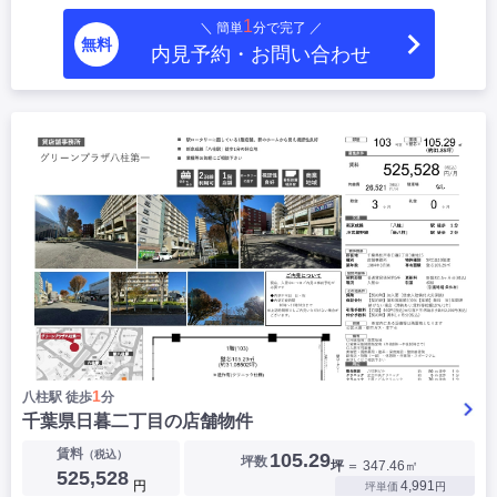
|
|
|
居抜き
スケルトン
指定なし
1
＼ 簡単
分で完了 ／
無料
内見予約・お問い合わせ
1
八柱駅 徒歩
分
千葉県日暮二丁目の店舗物件
賃料
（税込）
105.29
坪数
坪
＝ 347.46㎡
525,528
円
4,991
坪単価
円