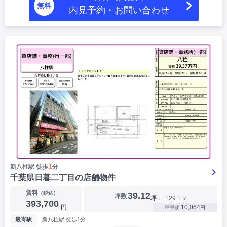
無料
内見予約・お問い合わせ
1
新八柱駅 徒歩
分
千葉県日暮二丁目の店舗物件
▶
賃料
（税込）
39.12
坪数
坪
＝ 129.1㎡
393,700
円
10,064
坪単価
円
最寄駅
新八柱駅 徒歩1分