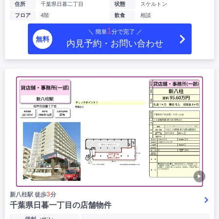
住所
千葉県日暮二丁目
状態
スケルトン
フロア
4階
飲食
相談
1
＼ 簡単
分で完了 ／
無料
内見予約・お問い合わせ
▶
3
新八柱駅 徒歩
分
千葉県日暮一丁目の店舗物件