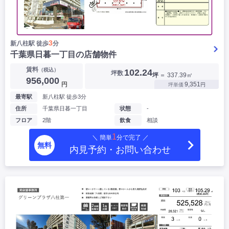
3
新八柱駅 徒歩
分
千葉県日暮一丁目の店舗物件
賃料
（税込）
102.24
坪数
坪
＝ 337.39㎡
956,000
円
9,351
坪単価
円
最寄駅
新八柱駅 徒歩3分
住所
千葉県日暮一丁目
状態
-
フロア
2階
飲食
相談
1
＼ 簡単
分で完了 ／
無料
内見予約・お問い合わせ