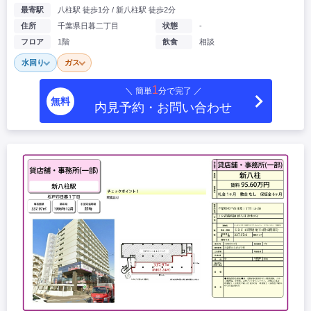
最寄駅
八柱駅 徒歩1分 / 新八柱駅 徒歩2分
住所
千葉県日暮二丁目
状態
-
フロア
1階
飲食
相談
水回り
ガス
1
＼ 簡単
分で完了 ／
無料
内見予約・お問い合わせ