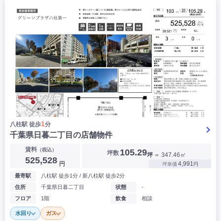
|
|
|
バー
カフェ・喫茶店・軽飲食
居酒屋・ダイニングバー・バル
|
|
ラーメン・中華料理
パン屋・ケーキ屋
|
|
お好み焼き・ステーキ・鉄板焼き
焼肉・韓国料理
|
|
|
洋食・レストラン
テイクアウト・デリバリー
そば・うどん
|
|
|
和食・寿司・小料理屋
カレー・インド料理
焼き鳥
|
|
|
タピオカ
すき焼き・しゃぶしゃぶ
パスタ・イタリア料理
|
|
ファーストフード・屋台
フレンチ・フランス料理
|
|
アジア料理・エスニック
カラオケ・パブ・スナック
サービス・医療
|
|
美容室・理容室
美容サロン(エステ・ネイル・マツエク)
|
|
マッサージ店・整体院
フィットネスジム
1
八柱駅 徒歩
分
|
|
|
病院・クリニック・歯科
スクール・塾
不動産
千葉県日暮二丁目の店舗物件
小売・物販
賃料
（税込）
105.29
坪数
|
|
|
アパレル・古着屋
コンビニ
花屋
坪
＝ 347.46㎡
525,528
円
4,991
坪単価
円
その他
最寄駅
八柱駅 徒歩1分 / 新八柱駅 徒歩2分
|
|
|
オフィス・事務所
コインランドリー
ネットカフェ・漫画喫茶
住所
千葉県日暮二丁目
状態
-
|
スタジオ・ホール
フロア
1階
飲食
相談
水回り
ガス
こだわり条件から探す