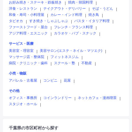
お好み焼き・ステーキ・鉄板焼き
焼肉・韓国料理
|
|
洋食・レストラン
テイクアウト・デリバリー
そば・うどん
|
|
|
和食・寿司・小料理屋
カレー・インド料理
焼き鳥
|
|
|
タピオカ
すき焼き・しゃぶしゃぶ
パスタ・イタリア料理
|
|
|
ファーストフード・屋台
フレンチ・フランス料理
|
|
アジア料理・エスニック
カラオケ・パブ・スナック
|
|
サービス・医療
美容室・理容室
美容サロン(エステ・ネイル・マツエク)
|
|
マッサージ店・整体院
フィットネスジム
|
|
病院・クリニック・歯科
スクール・塾
不動産
|
|
|
小売・物販
アパレル・古着屋
コンビニ
花屋
|
|
|
その他
オフィス・事務所
コインランドリー
ネットカフェ・漫画喫茶
|
|
|
スタジオ・ホール
|
千葉県の市区町村から探す