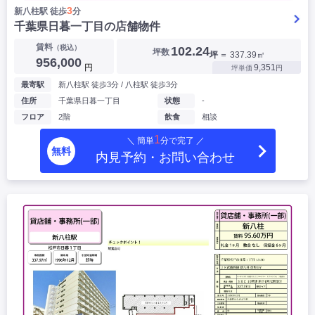
3
新八柱駅 徒歩
分
千葉県日暮一丁目の店舗物件
賃料
（税込）
102.24
坪数
坪
＝ 337.39㎡
956,000
円
9,351
坪単価
円
最寄駅
新八柱駅 徒歩3分 / 八柱駅 徒歩3分
住所
千葉県日暮一丁目
状態
-
フロア
2階
飲食
相談
1
＼ 簡単
分で完了 ／
無料
内見予約・お問い合わせ