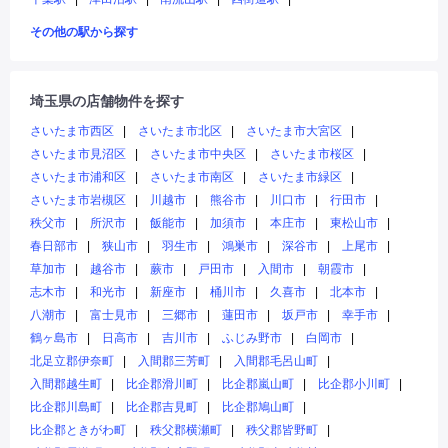
その他の駅から探す
埼玉県の店舗物件を探す
さいたま市西区
さいたま市北区
さいたま市大宮区
さいたま市見沼区
さいたま市中央区
さいたま市桜区
さいたま市浦和区
さいたま市南区
さいたま市緑区
さいたま市岩槻区
川越市
熊谷市
川口市
行田市
秩父市
所沢市
飯能市
加須市
本庄市
東松山市
春日部市
狭山市
羽生市
鴻巣市
深谷市
上尾市
草加市
越谷市
蕨市
戸田市
入間市
朝霞市
志木市
和光市
新座市
桶川市
久喜市
北本市
八潮市
富士見市
三郷市
蓮田市
坂戸市
幸手市
鶴ヶ島市
日高市
吉川市
ふじみ野市
白岡市
北足立郡伊奈町
入間郡三芳町
入間郡毛呂山町
入間郡越生町
比企郡滑川町
比企郡嵐山町
比企郡小川町
比企郡川島町
比企郡吉見町
比企郡鳩山町
比企郡ときがわ町
秩父郡横瀬町
秩父郡皆野町