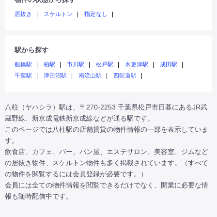
居抜き
スケルトン
指定なし
駅から探す
船橋駅
柏駅
市川駅
松戸駅
木更津駅
成田駅
千葉駅
津田沼駅
南流山駅
四街道駅
八柱（ヤハシラ）駅は、〒270-2253 千葉県松戸市日暮にあるJR武
蔵野線、新京成電鉄新京成線などが通る駅です。

このページでは八柱駅の店舗賃貸の物件情報の一部を表示していま
す。

飲食店、カフェ、バー、パン屋、エステサロン、美容室、ジムなど
の居抜き物件、スケルトン物件も多く掲載されています。（すべて
の物件を閲覧するには会員登録が必要です。）

会員には全ての物件情報を閲覧できるだけでなく、開業に必要な情
報も随時配信中です。