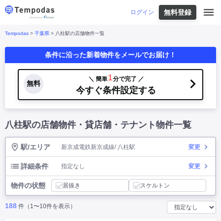
無料登録
はじめての方へ
ログイン
Tempodas
>
千葉県
> 八柱駅の店舗物件一覧
Tempodasとは
都道府県や業種から探す
条件に沿った新着物件をメールでお届け！
便利な機能
都道府県から探す
お役立ちコンテンツ
北海道
・
東北
北海道
|
青森県
|
岩手県
|
宮城県
|
秋田県
|
1
＼ 簡単
分で完了 ／
利用イメージ
無料
山形県
|
福島県
|
今すぐ条件設定する
関東
東京都
|
神奈川県
|
埼玉県
|
千葉県
|
栃木県
|
よくあるご質問
茨城県
|
群馬県
|
中部
山梨県
|
長野県
|
石川県
|
新潟県
|
富山県
|
八柱駅の店舗物件・貸店舗・テナント物件一覧
お問い合わせ
福井県
|
愛知県
|
岐阜県
|
静岡県
|
近畿
大阪府
|
兵庫県
|
京都府
|
滋賀県
|
奈良県
|
和歌山県
|
三重県
|
駅/エリア
新京成電鉄新京成線/ 八柱駅
変更
中国
岡山県
|
広島県
|
鳥取県
|
島根県
|
山口県
|
四国
香川県
|
徳島県
|
愛媛県
|
高知県
|
詳細条件
指定なし
変更
九州
福岡県
|
佐賀県
|
長崎県
|
熊本県
|
大分県
|
物件の状態
宮崎県
|
鹿児島県
|
沖縄県
|
居抜き
スケルトン
188
件（1〜10件を表示）
業種から探す
飲食店・飲食業