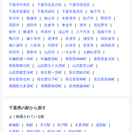
千葉市中央区
千葉市花見川区
千葉市稲毛区
千葉市若葉区
千葉市緑区
千葉市美浜区
銚子市
市川市
船橋市
館山市
木更津市
松戸市
野田市
茂原市
成田市
佐倉市
東金市
旭市
習志野市
柏市
勝浦市
市原市
流山市
八千代市
我孫子市
鴨川市
鎌ケ谷市
君津市
富津市
浦安市
四街道市
袖ケ浦市
八街市
印西市
白井市
富里市
南房総市
匝瑳市
香取市
山武市
いすみ市
大網白里市
印旛郡酒々井町
印旛郡栄町
香取郡神崎町
香取郡多古町
香取郡東庄町
山武郡九十九里町
山武郡芝山町
山武郡横芝光町
長生郡一宮町
長生郡睦沢町
長生郡長生村
長生郡白子町
長生郡長柄町
長生郡長南町
夷隅郡大多喜町
夷隅郡御宿町
安房郡鋸南町
千葉県の駅から探す
よく検索されている駅
船橋駅
柏駅
市川駅
松戸駅
木更津駅
成田駅
千葉駅
津田沼駅
南流山駅
四街道駅