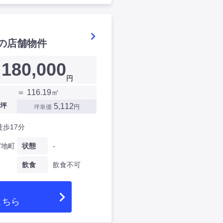
の店舗物件
180,000
円
＝ 116.19㎡
坪
5,112
坪単価
円
徒歩17分
宮地町
状態
-
飲食
飲食不可
こちら