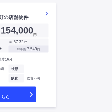
町の店舗物件
154,000
円
＝ 67.32㎡
坪
7,549
坪単価
円
徒歩16分
愛知県戸崎元町
状態
-
飲食
飲食不可
こちら