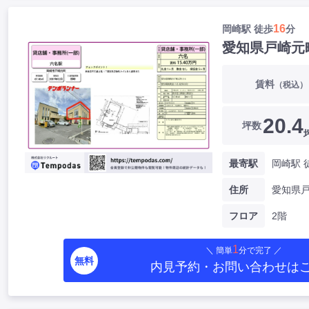
16
岡崎駅 徒歩
分
愛知県戸崎元
賃料
（税込）
20.4
坪数
最寄駅
岡崎駅 
住所
フロア
2階
1
＼ 簡単
分で完了 ／
無料
内見予約・お問い合わせ
は