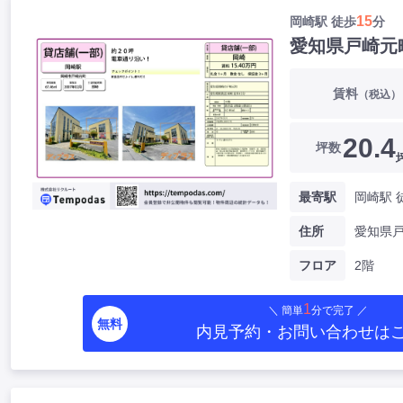
15
岡崎駅 徒歩
分
愛知県戸崎元
賃料
（税込）
20.4
坪数
最寄駅
岡崎駅 
住所
フロア
2階
1
＼ 簡単
分で完了 ／
無料
内見予約・お問い合わせ
は