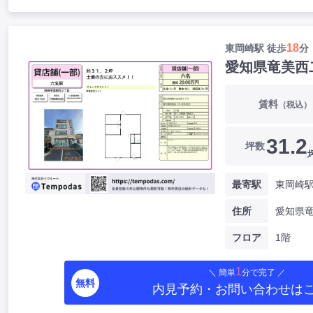
18
東岡崎駅 徒歩
分
愛知県竜美西
賃料
（税込）
31.2
坪数
最寄駅
東岡崎駅
住所
フロア
1階
1
＼ 簡単
分で完了 ／
無料
内見予約・お問い合わせ
は