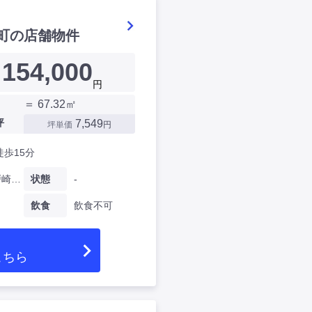
町の店舗物件
154,000
円
＝ 67.32㎡
坪
7,549
坪単価
円
徒歩15分
愛知県戸崎元町
状態
-
飲食
飲食不可
こちら