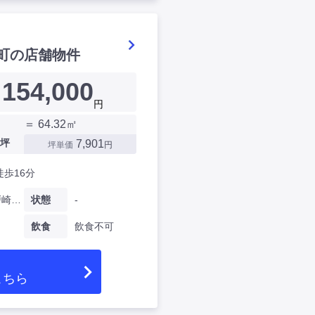
町の店舗物件
154,000
円
＝ 64.32㎡
坪
7,901
坪単価
円
徒歩16分
愛知県戸崎元町
状態
-
飲食
飲食不可
こちら