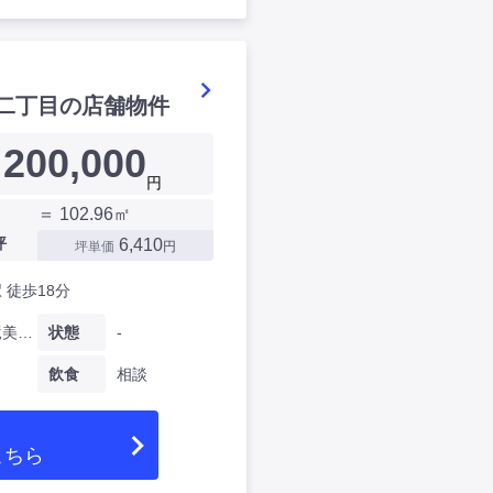
二丁目の店舗物件
200,000
円
＝ 102.96㎡
坪
6,410
坪単価
円
 徒歩18分
愛知県竜美西二丁目
状態
-
飲食
相談
こちら