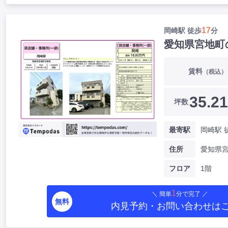
17
岡崎駅 徒歩
分
愛知県宮地町
賃料
（税込）
35.21
坪数
最寄駅
岡崎駅 
住所
愛知県
フロア
1階
1
＼ 簡単
分で完了 ／
無料
内見予約・お問い合わせ
は