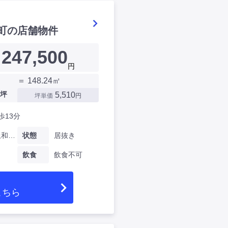
町の店舗物件
247,500
円
＝ 148.24㎡
坪
5,510
坪単価
円
歩13分
愛知県上和田町
状態
居抜き
飲食
飲食不可
こちら