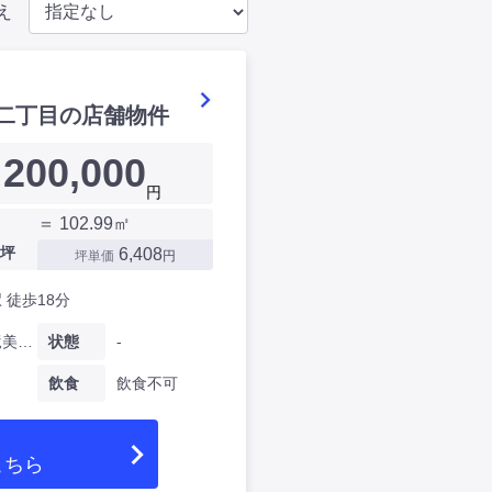
え
二丁目の店舗物件
200,000
円
＝ 102.99㎡
坪
6,408
坪単価
円
 徒歩18分
愛知県竜美西二丁目
状態
-
飲食
飲食不可
こちら