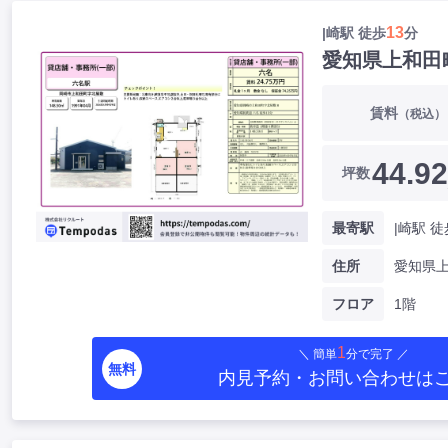
13
|崎駅 徒歩
分
愛知県上和田
賃料
（税込）
44.92
坪数
最寄駅
|崎駅 徒
住所
フロア
1階
1
＼ 簡単
分で完了 ／
無料
内見予約・お問い合わせ
は