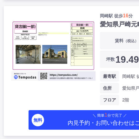
16
岡崎駅 徒歩
分
愛知県戸崎元
賃料
（税込）
19.49
坪数
最寄駅
岡崎駅 
住所
フロア
2階
1
＼ 簡単
分で完了 ／
無料
内見予約・お問い合わせ
は