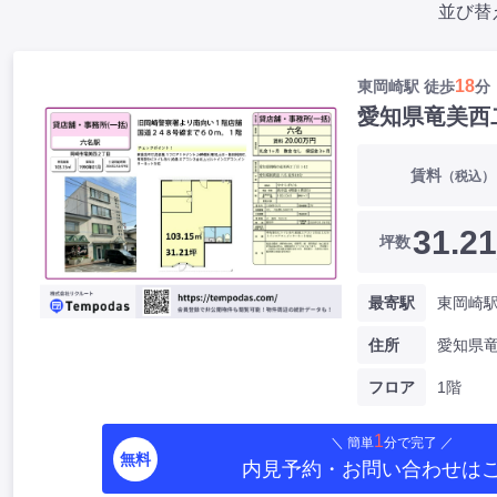
並び替
18
東岡崎駅 徒歩
分
愛知県竜美西
賃料
（税込）
31.21
坪数
最寄駅
東岡崎駅
住所
フロア
1階
1
＼ 簡単
分で完了 ／
無料
内見予約・お問い合わせ
は