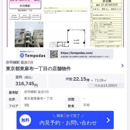
2
赤羽橋駅 徒歩
分
東京都東麻布一丁目の店舗物件
賃料
（税込）
22.15
坪数
坪
＝ 73.09㎡
316,745
円
14,300
坪単価
円
赤羽橋駅 徒歩2分
最寄駅
東京都東麻布一丁目
-
住所
状態
3階
不明
フロア
飲食
1
＼ 簡単
分で完了 ／
無料
内見予約・お問い合わせ