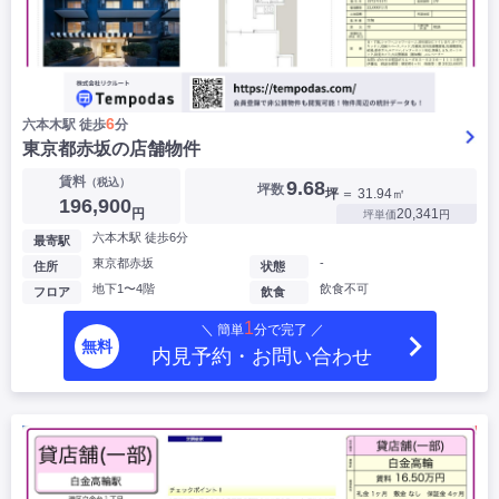
6
六本木駅 徒歩
分
東京都赤坂の店舗物件
賃料
（税込）
9.68
坪数
坪
＝ 31.94㎡
196,900
円
20,341
坪単価
円
六本木駅 徒歩6分
最寄駅
東京都赤坂
-
住所
状態
地下1〜4階
飲食不可
フロア
飲食
1
＼ 簡単
分で完了 ／
無料
内見予約・お問い合わせ