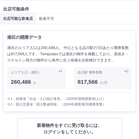
出店可能条件
出店可能な飲食店
飲食不可
港区の開業データ
港区のエリア人口は260,486人。 中心となる品川駅の1日あたり乗降客数
は817,566人です。 Tempodasでは港区の物件を掲載しており、居抜き・
スケルトン両方の物件から条件に合う候補を比較検討できます。
※1
※2
エリア人口（港区）
品川駅 乗降客数
260,486
817,566
人
人/日
※1：総務省「社会・人口統計体系」（2020年国勢調査/総人口）
※2：国土交通省「国土数値情報」（2024年調査/駅別乗降客数）
新着物件をすぐに受け取るには、
ログインをしてください。