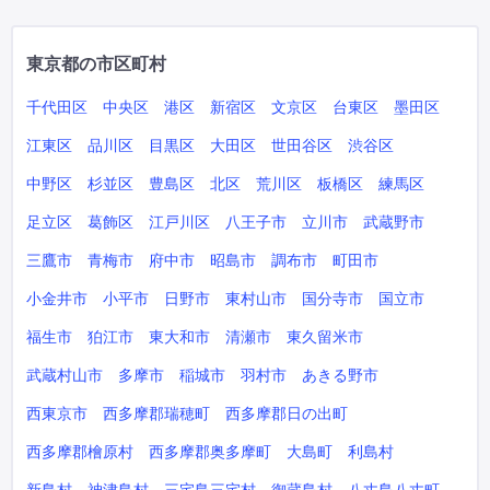
東京都の市区町村
千代田区
中央区
港区
新宿区
文京区
台東区
墨田区
江東区
品川区
目黒区
大田区
世田谷区
渋谷区
中野区
杉並区
豊島区
北区
荒川区
板橋区
練馬区
足立区
葛飾区
江戸川区
八王子市
立川市
武蔵野市
三鷹市
青梅市
府中市
昭島市
調布市
町田市
小金井市
小平市
日野市
東村山市
国分寺市
国立市
福生市
狛江市
東大和市
清瀬市
東久留米市
武蔵村山市
多摩市
稲城市
羽村市
あきる野市
西東京市
西多摩郡瑞穂町
西多摩郡日の出町
西多摩郡檜原村
西多摩郡奥多摩町
大島町
利島村