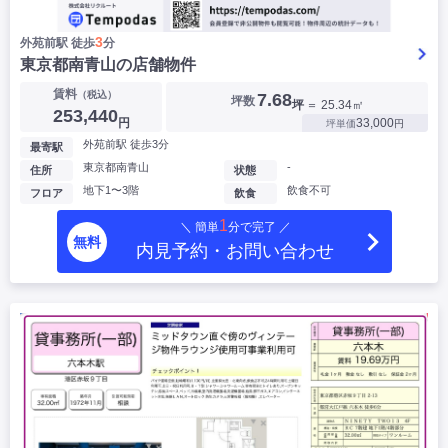
3
外苑前駅 徒歩
分
東京都南青山の店舗物件
賃料
（税込）
7.68
坪数
坪
＝ 25.34㎡
253,440
円
33,000
坪単価
円
外苑前駅 徒歩3分
最寄駅
東京都南青山
-
住所
状態
地下1〜3階
飲食不可
フロア
飲食
1
＼ 簡単
分で完了 ／
無料
内見予約・お問い合わせ