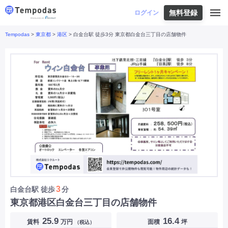
無料登録
はじめての方へ
ログイン
Tempodas
>
東京都
>
港区
> 白金台駅 徒歩3分 東京都白金台三丁目の店舗物件
Tempodasとは
都道府県や業種から探す
便利な機能
都道府県から探す
お役立ちコンテンツ
北海道
・
東北
北海道
|
青森県
|
岩手県
|
宮城県
|
秋田県
|
利用イメージ
山形県
|
福島県
|
関東
東京都
|
神奈川県
|
埼玉県
|
千葉県
|
栃木県
|
よくあるご質問
茨城県
|
群馬県
|
中部
山梨県
|
長野県
|
石川県
|
新潟県
|
富山県
|
お問い合わせ
福井県
|
愛知県
|
岐阜県
|
静岡県
|
近畿
大阪府
|
兵庫県
|
京都府
|
滋賀県
|
奈良県
|
和歌山県
|
三重県
|
中国
岡山県
|
広島県
|
鳥取県
|
島根県
|
山口県
|
四国
香川県
|
徳島県
|
愛媛県
|
高知県
|
九州
福岡県
|
佐賀県
|
長崎県
|
熊本県
|
大分県
|
3
白金台駅
徒歩
分
宮崎県
|
鹿児島県
|
沖縄県
|
東京都港区白金台三丁目の店舗物件
業種から探す
25.9
16.4
賃料
万円
面積
坪
（税込）
飲食店・飲食業