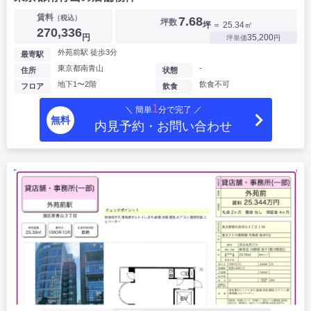
賃料
（税込）
7.68
坪数
坪
＝ 25.34㎡
270,336
円
35,200
坪単価
円
外苑前駅 徒歩3分
最寄駅
東京都南青山
-
住所
状態
地下1〜2階
飲食不可
フロア
飲食
1
＼ 簡単
分で完了 ／
無料
内見予約・お問い合わせ