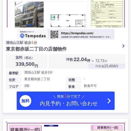
1
溜池山王駅 徒歩
分
東京都赤坂二丁目の店舗物件
賃料
（税込）
22.04
坪数
坪
＝ 72.73㎡
339,500
円
15,404
坪単価
円
溜池山王駅 徒歩1分
最寄駅
東京都赤坂二丁目
-
住所
状態
2階
飲食不可
フロア
飲食
1
＼ 簡単
分で完了 ／
無料
内見予約・お問い合わせ