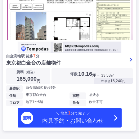
7
白金高輪駅 徒歩
分
東京都白金台の店舗物件
賃料
（税込）
10.16
坪数
坪
＝ 33.53㎡
165,000
円
16,240
坪単価
円
白金高輪駅 徒歩7分
最寄駅
東京都白金台
居抜き
住所
状態
地下1〜5階
飲食不可
フロア
飲食
1
＼ 簡単
分で完了 ／
無料
内見予約・お問い合わせ