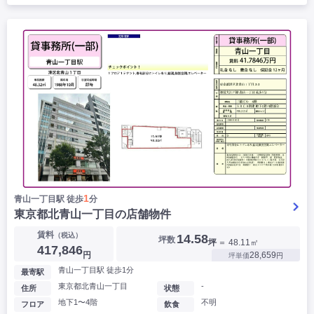
1
青山一丁目駅 徒歩
分
東京都北青山一丁目の店舗物件
賃料
（税込）
14.58
坪数
坪
＝ 48.11㎡
417,846
円
28,659
坪単価
円
青山一丁目駅 徒歩1分
最寄駅
東京都北青山一丁目
-
住所
状態
地下1〜4階
不明
フロア
飲食