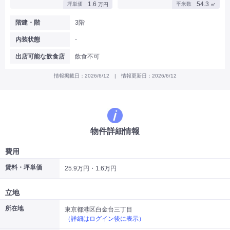
1.6
54.3
坪単価
平米数
万円
㎡
|
|
|
バー
カフェ・喫茶店・軽飲食
居酒屋・ダイニングバー・バル
|
|
ラーメン・中華料理
パン屋・ケーキ屋
階建・階
3階
|
|
お好み焼き・ステーキ・鉄板焼き
焼肉・韓国料理
内装状態
-
|
|
|
洋食・レストラン
テイクアウト・デリバリー
そば・うどん
|
|
|
和食・寿司・小料理屋
カレー・インド料理
焼き鳥
出店可能な飲食店
飲食不可
|
|
|
タピオカ
すき焼き・しゃぶしゃぶ
パスタ・イタリア料理
|
|
ファーストフード・屋台
フレンチ・フランス料理
情報掲載日：2026/6/12 | 情報更新日：2026/6/12
|
|
アジア料理・エスニック
カラオケ・パブ・スナック
サービス・医療
|
|
美容室・理容室
美容サロン(エステ・ネイル・マツエク)
|
|
マッサージ店・整体院
フィットネスジム
物件詳細情報
|
|
|
病院・クリニック・歯科
スクール・塾
不動産
小売・物販
費用
|
|
|
アパレル・古着屋
コンビニ
花屋
賃料・坪単価
25.9万円・1.6万円
その他
|
|
|
オフィス・事務所
コインランドリー
ネットカフェ・漫画喫茶
立地
|
スタジオ・ホール
所在地
東京都港区白金台三丁目
（詳細はログイン後に表示）
こだわり条件から探す