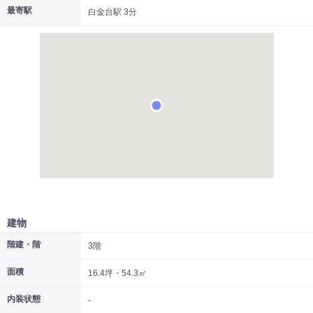
最寄駅
白金台駅 3分
|
|
|
居抜き
スケルトン
指定なし
建物
階建・階
3階
面積
16.4坪・54.3㎡
内装状態
-