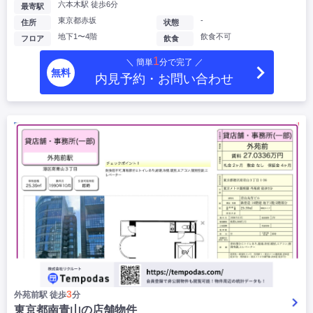
六本木駅 徒歩6分
最寄駅
東京都赤坂
-
住所
状態
地下1〜4階
飲食不可
フロア
飲食
1
＼ 簡単
分で完了 ／
無料
内見予約・お問い合わせ
3
外苑前駅 徒歩
分
東京都南青山の店舗物件