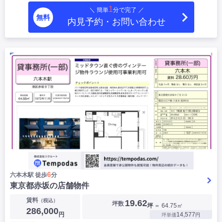
1
＼ 簡単
分で完了 ／
無料
内見予約・お問い合わせ
6
六本木駅 徒歩
分
東京都赤坂の店舗物件
賃料
（税込）
19.62
坪数
坪
＝ 64.75㎡
286,000
円
14,577
坪単価
円