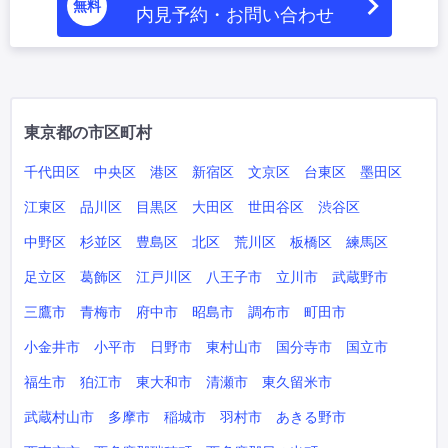
無料
内見予約・お問い合わせ
東京都の市区町村
千代田区
中央区
港区
新宿区
文京区
台東区
墨田区
江東区
品川区
目黒区
大田区
世田谷区
渋谷区
中野区
杉並区
豊島区
北区
荒川区
板橋区
練馬区
足立区
葛飾区
江戸川区
八王子市
立川市
武蔵野市
三鷹市
青梅市
府中市
昭島市
調布市
町田市
小金井市
小平市
日野市
東村山市
国分寺市
国立市
福生市
狛江市
東大和市
清瀬市
東久留米市
武蔵村山市
多摩市
稲城市
羽村市
あきる野市