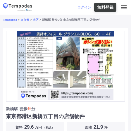
無料登録
はじめての方へ
ログイン
Tempodas
>
東京都
>
港区
> 新橋駅 徒歩9分 東京都新橋五丁目の店舗物件
Tempodasとは
都道府県や業種から探す
便利な機能
都道府県から探す
お役立ちコンテンツ
北海道
・
東北
北海道
|
青森県
|
岩手県
|
宮城県
|
秋田県
|
利用イメージ
山形県
|
福島県
|
関東
東京都
|
神奈川県
|
埼玉県
|
千葉県
|
栃木県
|
よくあるご質問
茨城県
|
群馬県
|
中部
山梨県
|
長野県
|
石川県
|
新潟県
|
富山県
|
お問い合わせ
福井県
|
愛知県
|
岐阜県
|
静岡県
|
近畿
大阪府
|
兵庫県
|
京都府
|
滋賀県
|
奈良県
|
和歌山県
|
三重県
|
中国
岡山県
|
広島県
|
鳥取県
|
島根県
|
山口県
|
四国
香川県
|
徳島県
|
愛媛県
|
高知県
|
九州
福岡県
|
佐賀県
|
長崎県
|
熊本県
|
大分県
|
9
新橋駅
徒歩
分
宮崎県
|
鹿児島県
|
沖縄県
|
東京都港区新橋五丁目の店舗物件
業種から探す
29.6
21.9
賃料
万円
面積
坪
（税込）
飲食店・飲食業