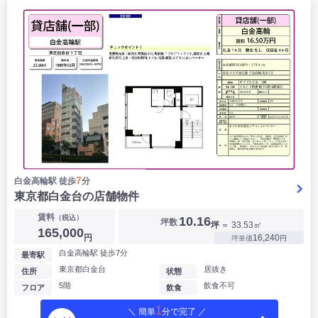
7
白金高輪駅 徒歩
分
東京都白金台の店舗物件
賃料
（税込）
10.16
坪数
坪
＝ 33.53㎡
165,000
円
16,240
坪単価
円
白金高輪駅 徒歩7分
最寄駅
東京都白金台
居抜き
住所
状態
5階
飲食不可
フロア
飲食
1
＼ 簡単
分で完了 ／