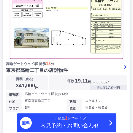
13
高輪ゲートウェイ駅 徒歩
分
東京都高輪二丁目の店舗物件
賃料
（税込）
19.11
坪数
坪
＝ 63.06㎡
341,000
円
17,844
坪単価
円
高輪ゲートウェイ駅 徒歩13分
最寄駅
東京都高輪二丁目
スケルトン
住所
状態
1階
重飲食・軽飲食
フロア
飲食
1
＼ 簡単
分で完了 ／
無料
内見予約・お問い合わせ