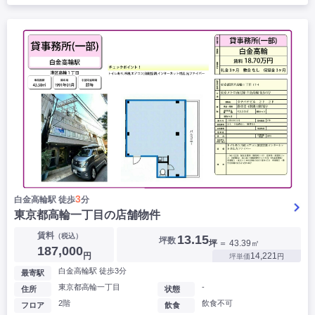
3
白金高輪駅 徒歩
分
東京都高輪一丁目の店舗物件
賃料
（税込）
13.15
坪数
坪
＝ 43.39㎡
187,000
円
14,221
坪単価
円
白金高輪駅 徒歩3分
最寄駅
東京都高輪一丁目
-
住所
状態
2階
飲食不可
フロア
飲食