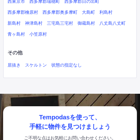
西東京市
西多摩郡瑞穂町
西多摩郡日の出町
西多摩郡檜原村
西多摩郡奥多摩町
大島町
利島村
新島村
神津島村
三宅島三宅村
御蔵島村
八丈島八丈町
青ヶ島村
小笠原村
その他
居抜き
スケルトン
状態の指定なし
Tempodasを使って、
手軽に物件を見つけましょう
ご不明な点はお気軽にお問い合わせください。