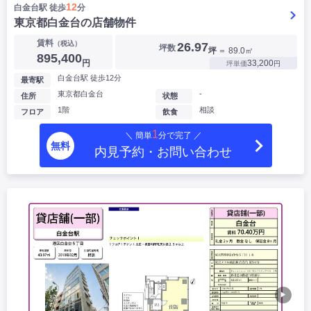
12
白金台駅 徒歩
分
東京都白金台の店舗物件
賃料
（税込）
26.97
坪数
坪
＝ 89.0㎡
895,400
円
33,200
坪単価
円
白金台駅 徒歩12分
最寄駅
東京都白金台
-
住所
状態
1階
相談
フロア
飲食
1
＼ 簡単
分で完了 ／
無料
内見予約・お問い合わせ
▶