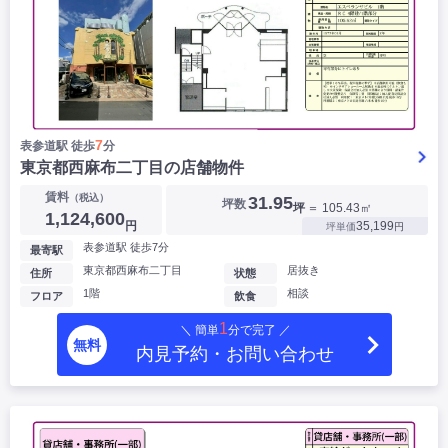
7
表参道駅 徒歩
分
東京都西麻布二丁目の店舗物件
賃料
（税込）
31.95
坪数
坪
＝ 105.43㎡
1,124,600
円
35,199
坪単価
円
表参道駅 徒歩7分
最寄駅
東京都西麻布二丁目
居抜き
住所
状態
1階
相談
フロア
飲食
1
＼ 簡単
分で完了 ／
無料
内見予約・お問い合わせ