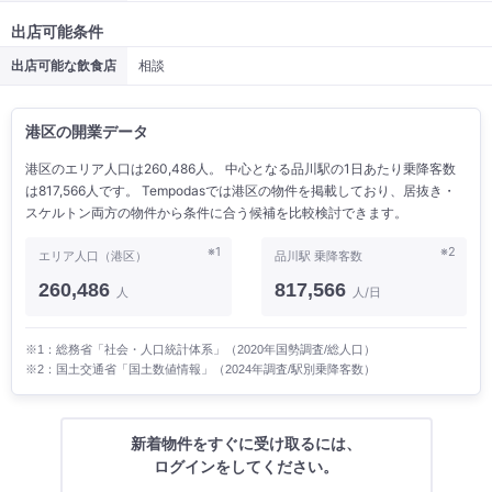
出店可能条件
出店可能な飲食店
相談
港区の開業データ
港区のエリア人口は260,486人。 中心となる品川駅の1日あたり乗降客数
は817,566人です。 Tempodasでは港区の物件を掲載しており、居抜き・
スケルトン両方の物件から条件に合う候補を比較検討できます。
※1
※2
エリア人口（港区）
品川駅 乗降客数
260,486
817,566
人
人/日
※1：総務省「社会・人口統計体系」（2020年国勢調査/総人口）
※2：国土交通省「国土数値情報」（2024年調査/駅別乗降客数）
新着物件をすぐに受け取るには、
ログインをしてください。