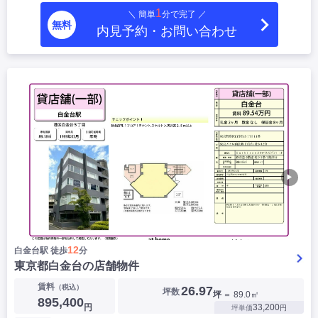
1
＼ 簡単
分で完了 ／
無料
内見予約・お問い合わせ
▶
12
白金台駅 徒歩
分
東京都白金台の店舗物件
賃料
（税込）
26.97
坪数
坪
＝ 89.0㎡
895,400
円
33,200
坪単価
円