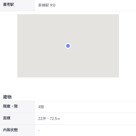
最寄駅
新橋駅 9分
|
|
|
居抜き
スケルトン
指定なし
建物
階建・階
4階
面積
22坪・72.5㎡
内装状態
-