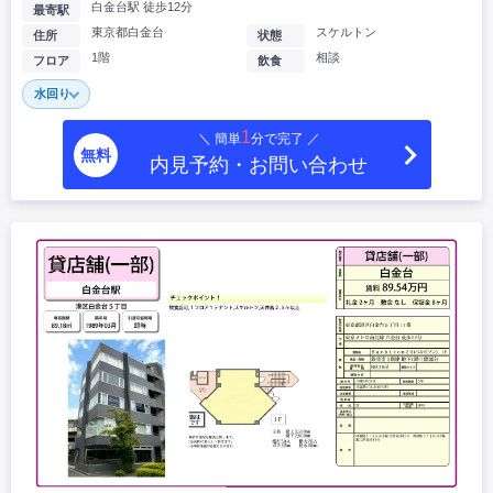
白金台駅 徒歩12分
最寄駅
東京都白金台
スケルトン
住所
状態
1階
相談
フロア
飲食
水回り
1
＼ 簡単
分で完了 ／
無料
内見予約・お問い合わせ