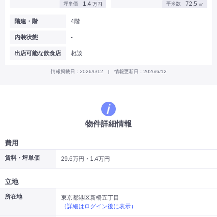
1.4
72.5
坪単価
平米数
万円
㎡
|
|
|
バー
カフェ・喫茶店・軽飲食
居酒屋・ダイニングバー・バル
|
|
ラーメン・中華料理
パン屋・ケーキ屋
階建・階
4階
|
|
お好み焼き・ステーキ・鉄板焼き
焼肉・韓国料理
内装状態
-
|
|
|
洋食・レストラン
テイクアウト・デリバリー
そば・うどん
|
|
|
和食・寿司・小料理屋
カレー・インド料理
焼き鳥
出店可能な飲食店
相談
|
|
|
タピオカ
すき焼き・しゃぶしゃぶ
パスタ・イタリア料理
|
|
ファーストフード・屋台
フレンチ・フランス料理
情報掲載日：2026/6/12 | 情報更新日：2026/6/12
|
|
アジア料理・エスニック
カラオケ・パブ・スナック
サービス・医療
|
|
美容室・理容室
美容サロン(エステ・ネイル・マツエク)
|
|
マッサージ店・整体院
フィットネスジム
物件詳細情報
|
|
|
病院・クリニック・歯科
スクール・塾
不動産
小売・物販
費用
|
|
|
アパレル・古着屋
コンビニ
花屋
賃料・坪単価
29.6万円・1.4万円
その他
|
|
|
オフィス・事務所
コインランドリー
ネットカフェ・漫画喫茶
立地
|
スタジオ・ホール
所在地
東京都港区新橋五丁目
（詳細はログイン後に表示）
こだわり条件から探す