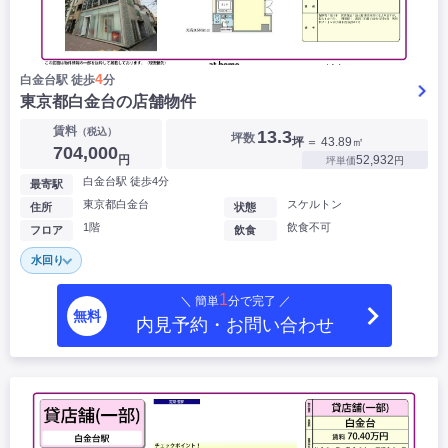
4
白金台駅 徒歩
分
東京都白金台の店舗物件
賃料
（税込）
13.3
坪数
坪
＝ 43.89㎡
704,000
円
52,932
坪単価
円
白金台駅 徒歩4分
最寄駅
東京都白金台
スケルトン
住所
状態
1階
飲食不可
フロア
飲食
水回り
1
＼ 簡単
分で完了 ／
無料
内見予約・お問い合わせ