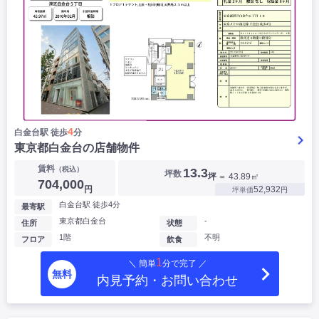
4
白金台駅 徒歩
分
東京都白金台の店舗物件
賃料
（税込）
13.3
坪数
坪
＝ 43.89㎡
704,000
円
52,932
坪単価
円
白金台駅 徒歩4分
最寄駅
東京都白金台
-
住所
状態
1階
不明
フロア
飲食
1
＼ 簡単
分で完了 ／
無料
内見予約・お問い合わせ