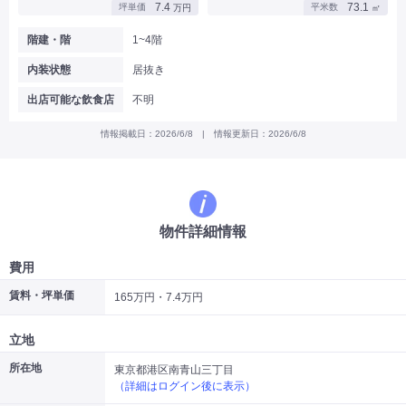
7.4
73.1
坪単価
平米数
万円
㎡
|
|
|
バー
カフェ・喫茶店・軽飲食
居酒屋・ダイニングバー・バル
|
|
ラーメン・中華料理
パン屋・ケーキ屋
階建・階
1~4階
|
|
お好み焼き・ステーキ・鉄板焼き
焼肉・韓国料理
内装状態
居抜き
|
|
|
洋食・レストラン
テイクアウト・デリバリー
そば・うどん
|
|
|
和食・寿司・小料理屋
カレー・インド料理
焼き鳥
出店可能な飲食店
不明
|
|
|
タピオカ
すき焼き・しゃぶしゃぶ
パスタ・イタリア料理
|
|
ファーストフード・屋台
フレンチ・フランス料理
情報掲載日：2026/6/8 | 情報更新日：2026/6/8
|
|
アジア料理・エスニック
カラオケ・パブ・スナック
サービス・医療
|
|
美容室・理容室
美容サロン(エステ・ネイル・マツエク)
|
|
マッサージ店・整体院
フィットネスジム
物件詳細情報
|
|
|
病院・クリニック・歯科
スクール・塾
不動産
小売・物販
費用
|
|
|
アパレル・古着屋
コンビニ
花屋
賃料・坪単価
165万円・7.4万円
その他
|
|
|
オフィス・事務所
コインランドリー
ネットカフェ・漫画喫茶
立地
|
スタジオ・ホール
所在地
東京都港区南青山三丁目
（詳細はログイン後に表示）
こだわり条件から探す