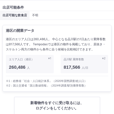
出店可能条件
出店可能な飲食店
不明
港区の開業データ
港区のエリア人口は260,486人。 中心となる品川駅の1日あたり乗降客数
は817,566人です。 Tempodasでは港区の物件を掲載しており、居抜き・
スケルトン両方の物件から条件に合う候補を比較検討できます。
※1
※2
エリア人口（港区）
品川駅 乗降客数
260,486
817,566
人
人/日
※1：総務省「社会・人口統計体系」（2020年国勢調査/総人口）
※2：国土交通省「国土数値情報」（2024年調査/駅別乗降客数）
新着物件をすぐに受け取るには、
ログインをしてください。