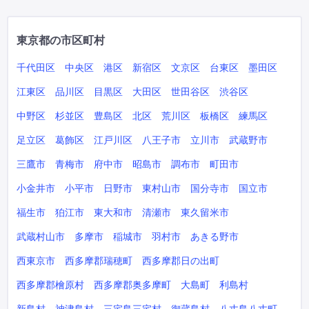
東京都の市区町村
千代田区
中央区
港区
新宿区
文京区
台東区
墨田区
江東区
品川区
目黒区
大田区
世田谷区
渋谷区
中野区
杉並区
豊島区
北区
荒川区
板橋区
練馬区
足立区
葛飾区
江戸川区
八王子市
立川市
武蔵野市
三鷹市
青梅市
府中市
昭島市
調布市
町田市
小金井市
小平市
日野市
東村山市
国分寺市
国立市
福生市
狛江市
東大和市
清瀬市
東久留米市
武蔵村山市
多摩市
稲城市
羽村市
あきる野市
西東京市
西多摩郡瑞穂町
西多摩郡日の出町
西多摩郡檜原村
西多摩郡奥多摩町
大島町
利島村