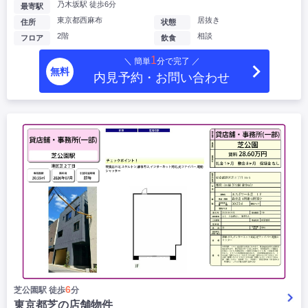
乃木坂駅 徒歩6分
最寄駅
東京都西麻布
居抜き
住所
状態
2階
相談
フロア
飲食
1
＼ 簡単
分で完了 ／
無料
内見予約・お問い合わせ
6
芝公園駅 徒歩
分
東京都芝の店舗物件