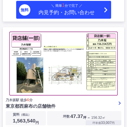
1
＼ 簡単
分で完了 ／
無料
内見予約・お問い合わせ
6
乃木坂駅 徒歩
分
東京都西麻布の店舗物件
賃料
（税込）
47.37
坪数
坪
＝ 156.32㎡
1,563,540
円
33,007
坪単価
円