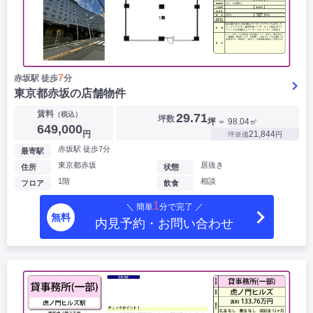
7
赤坂駅 徒歩
分
東京都赤坂の店舗物件
賃料
（税込）
29.71
坪数
坪
＝ 98.04㎡
649,000
円
21,844
坪単価
円
赤坂駅 徒歩7分
最寄駅
東京都赤坂
居抜き
住所
状態
1階
相談
フロア
飲食
1
＼ 簡単
分で完了 ／
無料
内見予約・お問い合わせ