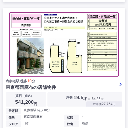
10
表参道駅 徒歩
分
東京都西麻布の店舗物件
賃料
（税込）
19.5
坪数
坪
＝ 64.35㎡
541,200
円
27,754
坪単価
円
表参道駅 徒歩10分
最寄駅
東京都西麻布
-
住所
状態
3階
相談
フロア
飲食