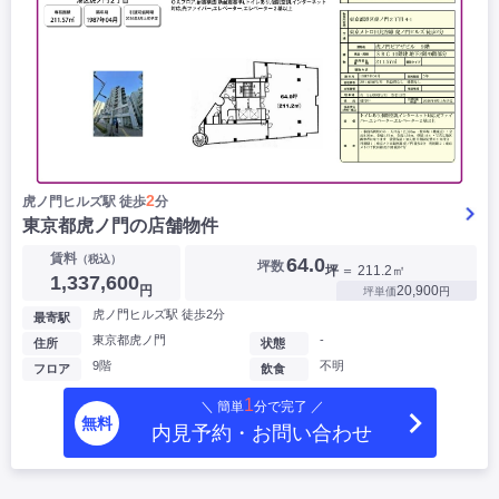
2
虎ノ門ヒルズ駅 徒歩
分
東京都虎ノ門の店舗物件
賃料
（税込）
64.0
坪数
坪
＝ 211.2㎡
1,337,600
円
20,900
坪単価
円
虎ノ門ヒルズ駅 徒歩2分
最寄駅
東京都虎ノ門
-
住所
状態
9階
不明
フロア
飲食
1
＼ 簡単
分で完了 ／
無料
内見予約・お問い合わせ