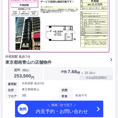
3
外苑前駅 徒歩
分
東京都南青山の店舗物件
賃料
（税込）
7.68
坪数
坪
＝ 25.34㎡
253,500
円
33,008
坪単価
円
外苑前駅 徒歩3分
最寄駅
東京都南青山
-
住所
状態
3階
飲食不可
フロア
飲食
1
＼ 簡単
分で完了 ／
無料
内見予約・お問い合わせ