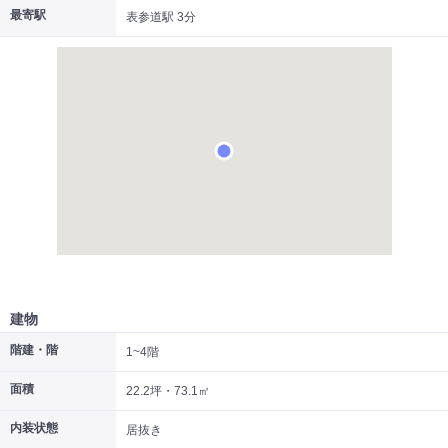
最寄駅
表参道駅 3分
|
|
|
居抜き
スケルトン
指定なし
建物
階建・階
1~4階
面積
22.2坪・73.1㎡
内装状態
居抜き