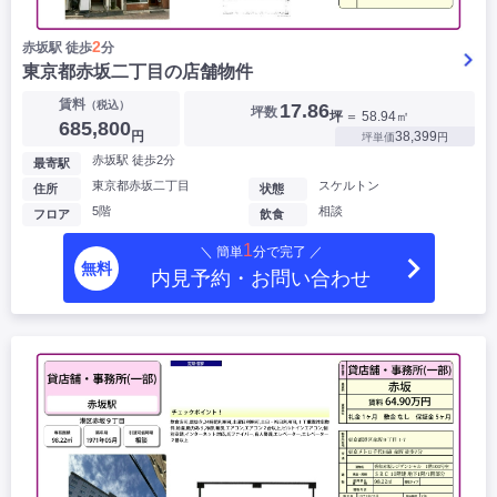
2
赤坂駅 徒歩
分
東京都赤坂二丁目の店舗物件
賃料
（税込）
17.86
坪数
坪
＝ 58.94㎡
685,800
円
38,399
坪単価
円
赤坂駅 徒歩2分
最寄駅
東京都赤坂二丁目
スケルトン
住所
状態
5階
相談
フロア
飲食
1
＼ 簡単
分で完了 ／
無料
内見予約・お問い合わせ