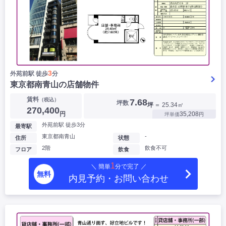
3
外苑前駅 徒歩
分
東京都南青山の店舗物件
賃料
（税込）
7.68
坪数
坪
＝ 25.34㎡
270,400
円
35,208
坪単価
円
外苑前駅 徒歩3分
最寄駅
東京都南青山
-
住所
状態
2階
飲食不可
フロア
飲食
1
＼ 簡単
分で完了 ／
無料
内見予約・お問い合わせ