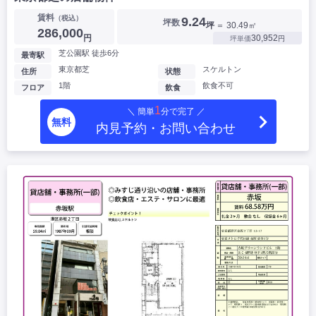
賃料
（税込）
9.24
坪数
坪
＝ 30.49㎡
286,000
円
30,952
坪単価
円
芝公園駅 徒歩6分
最寄駅
東京都芝
スケルトン
住所
状態
1階
飲食不可
フロア
飲食
1
＼ 簡単
分で完了 ／
無料
内見予約・お問い合わせ