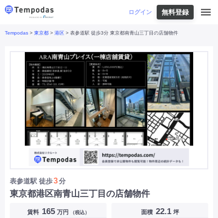
無料登録
はじめての方へ
ログイン
Tempodas
>
東京都
>
港区
> 表参道駅 徒歩3分 東京都南青山三丁目の店舗物件
Tempodasとは
都道府県や業種から探す
便利な機能
都道府県から探す
お役立ちコンテンツ
北海道
・
東北
北海道
|
青森県
|
岩手県
|
宮城県
|
秋田県
|
利用イメージ
山形県
|
福島県
|
関東
東京都
|
神奈川県
|
埼玉県
|
千葉県
|
栃木県
|
よくあるご質問
茨城県
|
群馬県
|
中部
山梨県
|
長野県
|
石川県
|
新潟県
|
富山県
|
お問い合わせ
福井県
|
愛知県
|
岐阜県
|
静岡県
|
近畿
大阪府
|
兵庫県
|
京都府
|
滋賀県
|
奈良県
|
和歌山県
|
三重県
|
中国
岡山県
|
広島県
|
鳥取県
|
島根県
|
山口県
|
四国
香川県
|
徳島県
|
愛媛県
|
高知県
|
九州
福岡県
|
佐賀県
|
長崎県
|
熊本県
|
大分県
|
3
表参道駅
徒歩
分
宮崎県
|
鹿児島県
|
沖縄県
|
東京都港区南青山三丁目の店舗物件
業種から探す
165
22.1
賃料
万円
面積
坪
（税込）
飲食店・飲食業