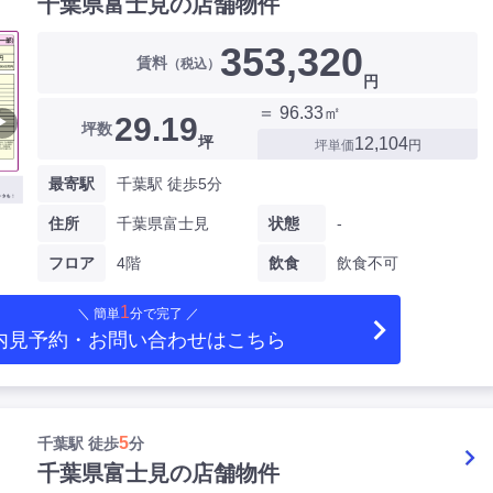
千葉県富士見の店舗物件
353,320
賃料
（税込）
円
＝ 96.33㎡
29.19
▶
坪数
坪
12,104
坪単価
円
最寄駅
千葉駅 徒歩5分
住所
千葉県富士見
状態
-
フロア
4階
飲食
飲食不可
1
＼ 簡単
分で完了 ／
内見予約・お問い合わせ
はこちら
5
千葉駅 徒歩
分
千葉県富士見の店舗物件