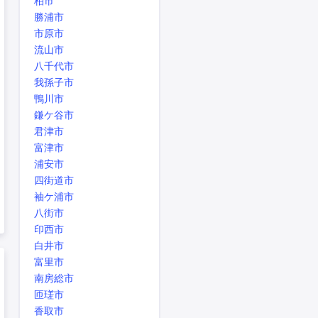
柏市
勝浦市
市原市
流山市
八千代市
我孫子市
鴨川市
鎌ケ谷市
君津市
富津市
浦安市
四街道市
袖ケ浦市
八街市
印西市
白井市
富里市
南房総市
匝瑳市
香取市