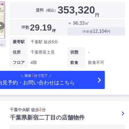
353,320
賃料
（税込）
円
＝ 96.33㎡
29.19
▶
坪数
坪
12,104
坪単価
円
最寄駅
千葉駅 徒歩5分
住所
千葉県富士見
状態
-
フロア
4階
飲食
飲食不可
1
＼ 簡単
分で完了 ／
内見予約・お問い合わせ
はこちら
2
千葉中央駅 徒歩
分
千葉県新宿二丁目の店舗物件