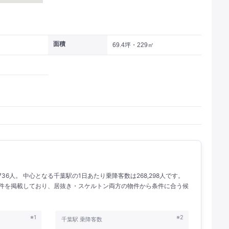
面積
69.4坪・229㎡
736人。 中心となる千葉駅の1日あたり乗降客数は268,298人です。
の物件を掲載しており、居抜き・スケルトン両方の物件から条件に合う候
※1
※2
千葉駅 乗降客数