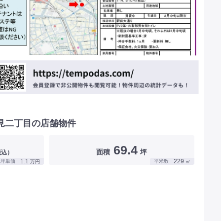
見二丁目の店舗物件
69.4
面積
坪
税込）
1.1
229
坪単価
平米数
万円
㎡