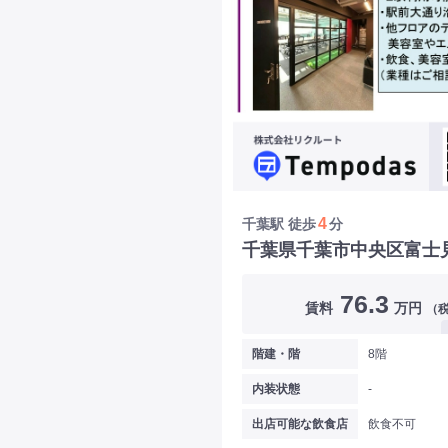
4
千葉駅
徒歩
分
千葉県千葉市中央区富士
76.3
賃料
万円
（
階建・階
8階
内装状態
-
出店可能な飲食店
飲食不可