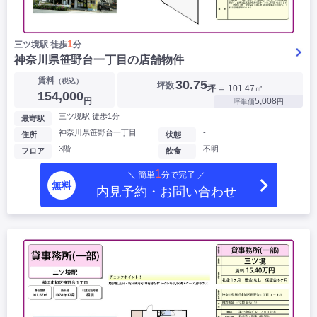
1
三ツ境駅 徒歩
分
神奈川県笹野台一丁目の店舗物件
賃料
（税込）
30.75
坪数
坪
＝ 101.47㎡
154,000
円
5,008
坪単価
円
三ツ境駅 徒歩1分
最寄駅
神奈川県笹野台一丁目
-
住所
状態
3階
不明
フロア
飲食
1
＼ 簡単
分で完了 ／
無料
内見予約・お問い合わせ