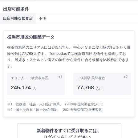
出店可能条件
出店可能な飲食店
不明
横浜市旭区の開業データ
横浜市旭区のエリア人口は245,174人。 中心となる二俣川駅の1日あたり乗
降客数は77,768人です。 Tempodasでは横浜市旭区の物件を掲載してお
り、居抜き・スケルトン両方の物件から条件に合う候補を比較検討できま
す。
※1
※2
エリア人口（横浜市旭区）
二俣川駅 乗降客数
245,174
77,768
人
人/日
※1：総務省「社会・人口統計体系」（2020年国勢調査/総人口）
※2：国土交通省「国土数値情報」（2024年調査/駅別乗降客数）
新着物件をすぐに受け取るには、
ログインをしてください。