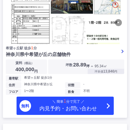
▶
1
希望ヶ丘駅 徒歩
分
神奈川県中希望が丘の店舗物件
賃料
（税込）
28.89
坪数
坪
＝ 95.34㎡
400,000
円
13,846
坪単価
円
希望ヶ丘駅 徒歩1分
最寄駅
神奈川県中希望が丘
-
住所
状態
1〜2階
不明
フロア
飲食
1
＼ 簡単
分で完了 ／
無料
内見予約・お問い合わせ