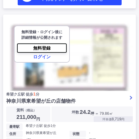
無料登録・ログイン後に
詳細情報が公開されます
無料登録
ログイン
1
希望ク丘駅 徒歩
分
神奈川県東希望が丘の店舗物件
賃料
（税込）
24.2
坪数
坪
＝ 79.86㎡
211,000
円
8,719
坪単価
円
希望ク丘駅 徒歩1分
最寄駅
神奈川県東希望が丘
-
住所
状態