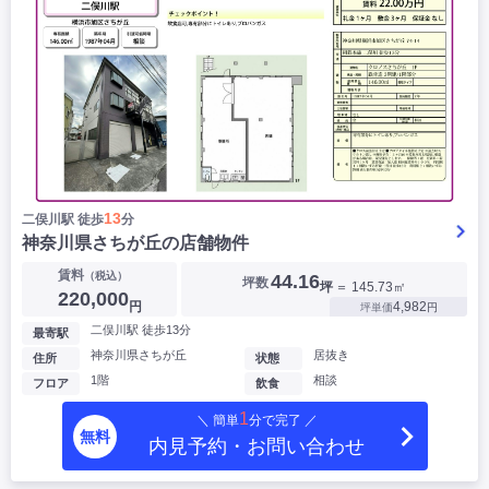
13
二俣川駅 徒歩
分
神奈川県さちが丘の店舗物件
賃料
（税込）
44.16
坪数
坪
＝ 145.73㎡
220,000
円
4,982
坪単価
円
二俣川駅 徒歩13分
最寄駅
神奈川県さちが丘
居抜き
住所
状態
1階
相談
フロア
飲食
1
＼ 簡単
分で完了 ／
無料
内見予約・お問い合わせ