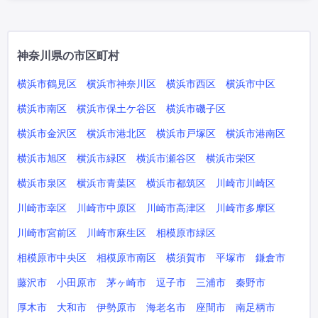
神奈川県の市区町村
横浜市鶴見区
横浜市神奈川区
横浜市西区
横浜市中区
横浜市南区
横浜市保土ケ谷区
横浜市磯子区
横浜市金沢区
横浜市港北区
横浜市戸塚区
横浜市港南区
横浜市旭区
横浜市緑区
横浜市瀬谷区
横浜市栄区
横浜市泉区
横浜市青葉区
横浜市都筑区
川崎市川崎区
川崎市幸区
川崎市中原区
川崎市高津区
川崎市多摩区
川崎市宮前区
川崎市麻生区
相模原市緑区
相模原市中央区
相模原市南区
横須賀市
平塚市
鎌倉市
藤沢市
小田原市
茅ヶ崎市
逗子市
三浦市
秦野市
厚木市
大和市
伊勢原市
海老名市
座間市
南足柄市