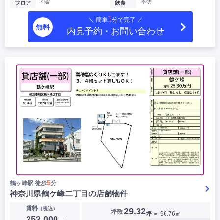
4階
不明
フロア
飲食
1
＼ 簡単
分で完了 ／
無料
内見予約・お問い合わせ
5
鶴ヶ峰駅 徒歩
分
神奈川県鶴ケ峰二丁目の店舗物件
賃料
（税込）
29.32
坪数
坪
＝ 96.76㎡
253,000