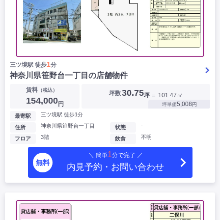
1
三ツ境駅 徒歩
分
神奈川県笹野台一丁目の店舗物件
賃料
（税込）
30.75
坪数
坪
＝ 101.47㎡
154,000
円
5,008
坪単価
円
三ツ境駅 徒歩1分
最寄駅
神奈川県笹野台一丁目
-
住所
状態
3階
不明
フロア
飲食
1
＼ 簡単
分で完了 ／
無料
内見予約・お問い合わせ