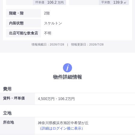
106.2
139.9
坪単価
平米数
万円
㎡
|
|
|
バー
カフェ・喫茶店・軽飲食
居酒屋・ダイニングバー・バル
|
|
ラーメン・中華料理
パン屋・ケーキ屋
階建・階
2階
|
|
お好み焼き・ステーキ・鉄板焼き
焼肉・韓国料理
内装状態
スケルトン
|
|
|
洋食・レストラン
テイクアウト・デリバリー
そば・うどん
|
|
|
和食・寿司・小料理屋
カレー・インド料理
焼き鳥
出店可能な飲食店
不明
|
|
|
タピオカ
すき焼き・しゃぶしゃぶ
パスタ・イタリア料理
|
|
ファーストフード・屋台
フレンチ・フランス料理
情報掲載日：2026/7/28 | 情報更新日：2026/7/28
|
|
アジア料理・エスニック
カラオケ・パブ・スナック
サービス・医療
|
|
美容室・理容室
美容サロン(エステ・ネイル・マツエク)
|
|
マッサージ店・整体院
フィットネスジム
物件詳細情報
|
|
|
病院・クリニック・歯科
スクール・塾
不動産
小売・物販
費用
|
|
|
アパレル・古着屋
コンビニ
花屋
賃料・坪単価
4,500万円・106.2万円
その他
|
|
|
オフィス・事務所
コインランドリー
ネットカフェ・漫画喫茶
立地
|
スタジオ・ホール
所在地
神奈川県横浜市旭区中希望が丘
（詳細はログイン後に表示）
こだわり条件から探す