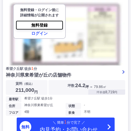
無料登録・ログイン後に
詳細情報が公開されます
無料登録
ログイン
1
希望ク丘駅 徒歩
分
神奈川県東希望が丘の店舗物件
賃料
（税込）
24.2
坪数
坪
＝ 79.86㎡
211,000
円
8,719
坪単価
円
希望ク丘駅 徒歩1分
最寄駅
神奈川県東希望が丘
-
住所
状態
4階
不明
フロア
飲食
1
＼ 簡単
分で完了 ／
無料
内見予約・お問い合わせ