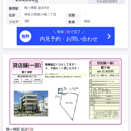
円
8,629
坪単価
円
鶴ヶ峰駅 徒歩5分
最寄駅
神奈川県鶴ケ峰二丁目
-
住所
状態
3階
相談
フロア
飲食
1
＼ 簡単
分で完了 ／
無料
内見予約・お問い合わせ
5
鶴ヶ峰駅 徒歩
分