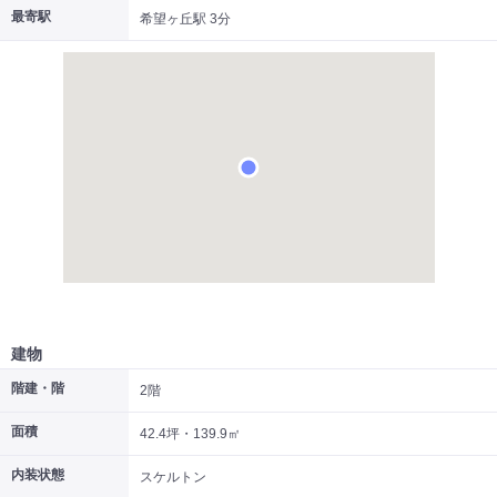
最寄駅
希望ヶ丘駅 3分
|
|
|
居抜き
スケルトン
指定なし
建物
階建・階
2階
面積
42.4坪・139.9㎡
内装状態
スケルトン