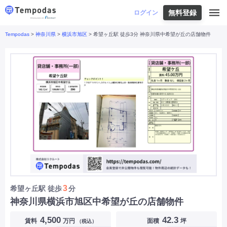
無料登録
はじめての方へ
ログイン
Tempodas
>
神奈川県
>
横浜市旭区
> 希望ヶ丘駅 徒歩3分 神奈川県中希望が丘の店舗物件
Tempodasとは
都道府県や業種から探す
便利な機能
都道府県から探す
お役立ちコンテンツ
北海道
・
東北
北海道
|
青森県
|
岩手県
|
宮城県
|
秋田県
|
利用イメージ
山形県
|
福島県
|
関東
東京都
|
神奈川県
|
埼玉県
|
千葉県
|
栃木県
|
よくあるご質問
茨城県
|
群馬県
|
中部
山梨県
|
長野県
|
石川県
|
新潟県
|
富山県
|
お問い合わせ
福井県
|
愛知県
|
岐阜県
|
静岡県
|
近畿
大阪府
|
兵庫県
|
京都府
|
滋賀県
|
奈良県
|
和歌山県
|
三重県
|
中国
岡山県
|
広島県
|
鳥取県
|
島根県
|
山口県
|
四国
香川県
|
徳島県
|
愛媛県
|
高知県
|
九州
福岡県
|
佐賀県
|
長崎県
|
熊本県
|
大分県
|
3
希望ヶ丘駅
徒歩
分
宮崎県
|
鹿児島県
|
沖縄県
|
神奈川県横浜市旭区中希望が丘の店舗物件
業種から探す
4,500
42.3
賃料
万円
面積
坪
（税込）
飲食店・飲食業