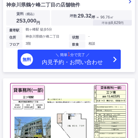
神奈川県鶴ケ峰二丁目の店舗物件
賃料
（税込）
29.32
坪数
坪
＝ 96.76㎡
253,000
円
8,629
坪単価
円
鶴ヶ峰駅 徒歩5分
最寄駅
神奈川県鶴ケ峰二丁目
-
住所
状態
3階
相談
フロア
飲食
1
＼ 簡単
分で完了 ／
無料
内見予約・お問い合わせ