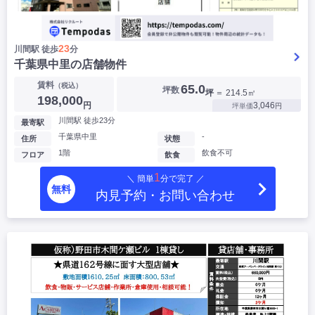
23
川間駅 徒歩
分
千葉県中里の店舗物件
賃料
（税込）
65.0
坪数
坪
＝ 214.5㎡
198,000
円
3,046
坪単価
円
川間駅 徒歩23分
最寄駅
千葉県中里
-
住所
状態
1階
飲食不可
フロア
飲食
1
＼ 簡単
分で完了 ／
無料
内見予約・お問い合わせ