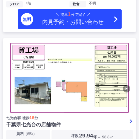
1階
不明
フロア
飲食
1
＼ 簡単
分で完了 ／
無料
内見予約・お問い合わせ
▶
16
七光台駅 徒歩
分
千葉県七光台の店舗物件
賃料
（税込）
29.94
坪数
坪
＝ 98.8㎡