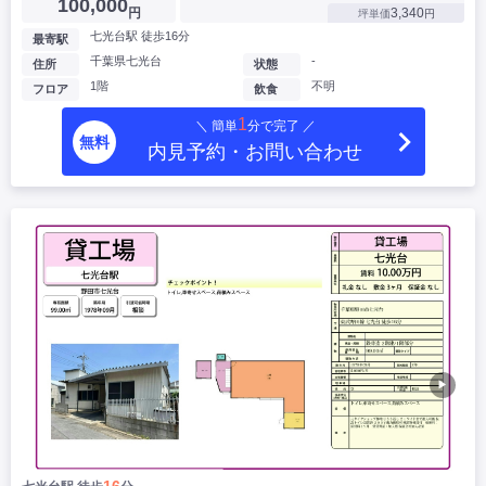
100,000
円
3,340
坪単価
円
七光台駅 徒歩16分
最寄駅
千葉県七光台
-
住所
状態
1階
不明
フロア
飲食
1
＼ 簡単
分で完了 ／
無料
内見予約・お問い合わせ
▶