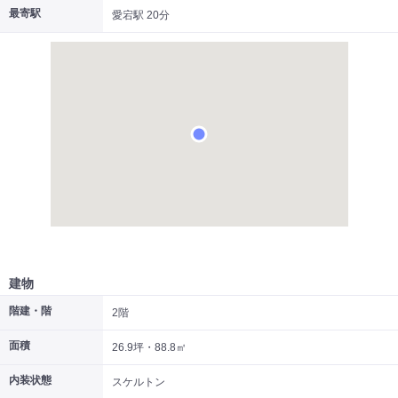
最寄駅
愛宕駅 20分
|
|
|
居抜き
スケルトン
指定なし
建物
階建・階
2階
面積
26.9坪・88.8㎡
内装状態
スケルトン