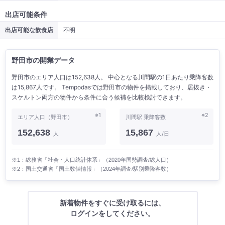
出店可能条件
出店可能な飲食店
不明
野田市の開業データ
野田市のエリア人口は152,638人。 中心となる川間駅の1日あたり乗降客数
は15,867人です。 Tempodasでは野田市の物件を掲載しており、居抜き・
スケルトン両方の物件から条件に合う候補を比較検討できます。
※1
※2
エリア人口（野田市）
川間駅 乗降客数
152,638
15,867
人
人/日
※1：総務省「社会・人口統計体系」（2020年国勢調査/総人口）
※2：国土交通省「国土数値情報」（2024年調査/駅別乗降客数）
新着物件をすぐに受け取るには、
ログインをしてください。