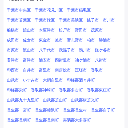
千葉市中央区
千葉市花見川区
千葉市稲毛区
千葉市若葉区
千葉市緑区
千葉市美浜区
銚子市
市川市
船橋市
館山市
木更津市
松戸市
野田市
茂原市
成田市
佐倉市
東金市
旭市
習志野市
柏市
勝浦市
市原市
流山市
八千代市
我孫子市
鴨川市
鎌ケ谷市
君津市
富津市
浦安市
四街道市
袖ケ浦市
八街市
印西市
白井市
富里市
南房総市
匝瑳市
香取市
山武市
いすみ市
大網白里市
印旛郡酒々井町
印旛郡栄町
香取郡神崎町
香取郡多古町
香取郡東庄町
山武郡九十九里町
山武郡芝山町
山武郡横芝光町
長生郡一宮町
長生郡睦沢町
長生郡長生村
長生郡白子町
長生郡長柄町
長生郡長南町
夷隅郡大多喜町