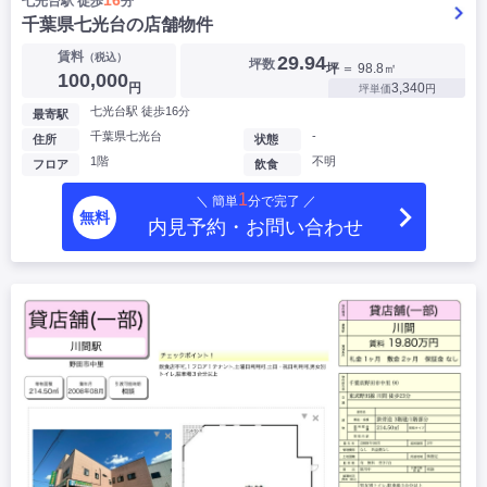
16
七光台駅 徒歩
分
千葉県七光台の店舗物件
賃料
（税込）
29.94
坪数
坪
＝ 98.8㎡
100,000
円
3,340
坪単価
円
七光台駅 徒歩16分
最寄駅
千葉県七光台
-
住所
状態
1階
不明
フロア
飲食
1
＼ 簡単
分で完了 ／
無料
内見予約・お問い合わせ