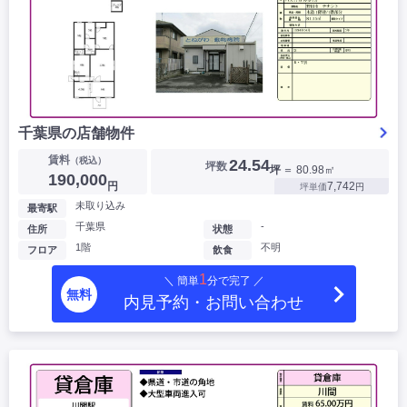
千葉県の店舗物件
賃料
（税込）
24.54
坪数
坪
＝ 80.98㎡
190,000
円
7,742
坪単価
円
未取り込み
最寄駅
千葉県
-
住所
状態
1階
不明
フロア
飲食
1
＼ 簡単
分で完了 ／
無料
内見予約・お問い合わせ