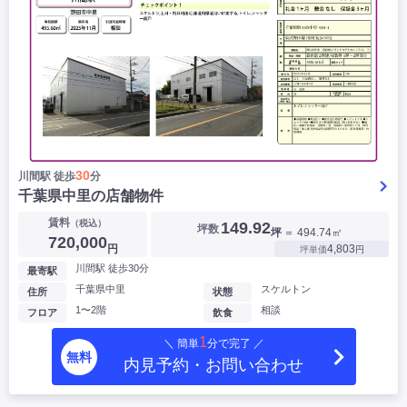
30
川間駅 徒歩
分
千葉県中里の店舗物件
賃料
（税込）
149.92
坪数
坪
＝ 494.74㎡
720,000
円
4,803
坪単価
円
川間駅 徒歩30分
最寄駅
千葉県中里
スケルトン
住所
状態
1〜2階
相談
フロア
飲食
1
＼ 簡単
分で完了 ／
無料
内見予約・お問い合わせ