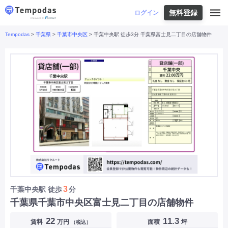
無料登録
はじめての方へ
ログイン
Tempodas
>
千葉県
>
千葉市中央区
> 千葉中央駅 徒歩3分 千葉県富士見二丁目の店舗物件
Tempodasとは
都道府県や業種から探す
便利な機能
都道府県から探す
お役立ちコンテンツ
北海道
・
東北
北海道
|
青森県
|
岩手県
|
宮城県
|
秋田県
|
利用イメージ
山形県
|
福島県
|
関東
東京都
|
神奈川県
|
埼玉県
|
千葉県
|
栃木県
|
よくあるご質問
茨城県
|
群馬県
|
中部
山梨県
|
長野県
|
石川県
|
新潟県
|
富山県
|
お問い合わせ
福井県
|
愛知県
|
岐阜県
|
静岡県
|
近畿
大阪府
|
兵庫県
|
京都府
|
滋賀県
|
奈良県
|
和歌山県
|
三重県
|
中国
岡山県
|
広島県
|
鳥取県
|
島根県
|
山口県
|
四国
香川県
|
徳島県
|
愛媛県
|
高知県
|
九州
福岡県
|
佐賀県
|
長崎県
|
熊本県
|
大分県
|
3
千葉中央駅
徒歩
分
宮崎県
|
鹿児島県
|
沖縄県
|
千葉県千葉市中央区富士見二丁目の店舗物件
業種から探す
22
11.3
賃料
万円
面積
坪
（税込）
飲食店・飲食業