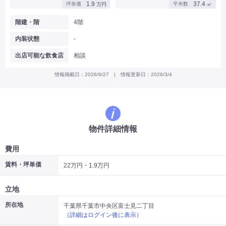
1.9
37.4
坪単価
平米数
万円
㎡
|
|
|
バー
カフェ・喫茶店・軽飲食
居酒屋・ダイニングバー・バル
|
|
ラーメン・中華料理
パン屋・ケーキ屋
階建・階
4階
|
|
お好み焼き・ステーキ・鉄板焼き
焼肉・韓国料理
内装状態
-
|
|
|
洋食・レストラン
テイクアウト・デリバリー
そば・うどん
|
|
|
和食・寿司・小料理屋
カレー・インド料理
焼き鳥
出店可能な飲食店
相談
|
|
|
タピオカ
すき焼き・しゃぶしゃぶ
パスタ・イタリア料理
|
|
ファーストフード・屋台
フレンチ・フランス料理
情報掲載日：2026/6/27 | 情報更新日：2026/3/4
|
|
アジア料理・エスニック
カラオケ・パブ・スナック
サービス・医療
|
|
美容室・理容室
美容サロン(エステ・ネイル・マツエク)
|
|
マッサージ店・整体院
フィットネスジム
物件詳細情報
|
|
|
病院・クリニック・歯科
スクール・塾
不動産
小売・物販
費用
|
|
|
アパレル・古着屋
コンビニ
花屋
賃料・坪単価
22万円・1.9万円
その他
|
|
|
オフィス・事務所
コインランドリー
ネットカフェ・漫画喫茶
立地
|
スタジオ・ホール
所在地
千葉県千葉市中央区富士見二丁目
（詳細はログイン後に表示）
こだわり条件から探す