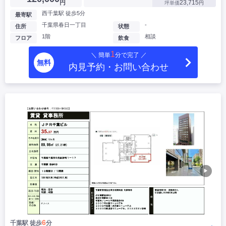
円
23,715
坪単価
円
西千葉駅 徒歩5分
最寄駅
千葉県春日一丁目
-
住所
状態
1階
相談
フロア
飲食
1
＼ 簡単
分で完了 ／
無料
内見予約・お問い合わせ
▶
6
千葉駅 徒歩
分