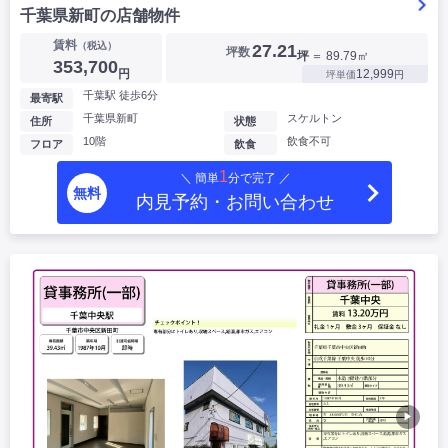
千葉県新町の店舗物件
賃料
（税込）
27.21
坪数
坪
＝ 89.79㎡
353,700
円
12,999
坪単価
円
千葉駅 徒歩6分
最寄駅
千葉県新町
スケルトン
住所
状態
10階
飲食不可
フロア
飲食
1
＼ 簡単
分で完了 ／
無料
内見予約・お問い合わせ
▶