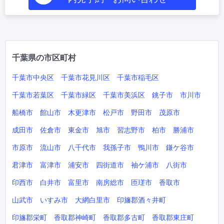
千葉県の市区町村
千葉市中央区
千葉市花見川区
千葉市稲毛区
千葉市若葉区
千葉市緑区
千葉市美浜区
銚子市
市川市
船橋市
館山市
木更津市
松戸市
野田市
茂原市
成田市
佐倉市
東金市
旭市
習志野市
柏市
勝浦市
市原市
流山市
八千代市
我孫子市
鴨川市
鎌ケ谷市
君津市
富津市
浦安市
四街道市
袖ケ浦市
八街市
印西市
白井市
富里市
南房総市
匝瑳市
香取市
山武市
いすみ市
大網白里市
印旛郡酒々井町
印旛郡栄町
香取郡神崎町
香取郡多古町
香取郡東庄町