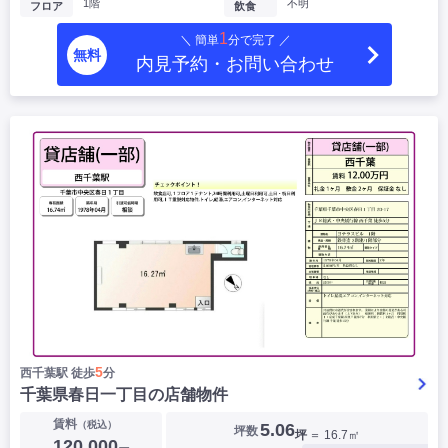
1階
不明
フロア
飲食
1
＼ 簡単
分で完了 ／
無料
内見予約・お問い合わせ
5
西千葉駅 徒歩
分
千葉県春日一丁目の店舗物件
賃料
（税込）
5.06
坪数
坪
＝ 16.7㎡
120,000