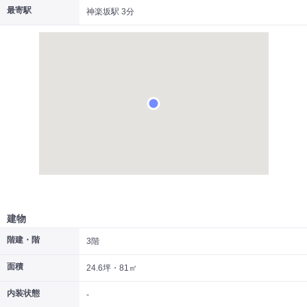
最寄駅
神楽坂駅 3分
|
|
|
居抜き
スケルトン
指定なし
建物
階建・階
3階
面積
24.6坪・81㎡
内装状態
-