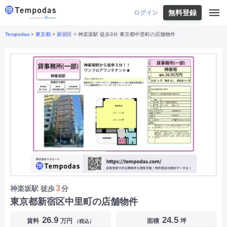
無料登録
はじめての方へ
ログイン
Tempodas
>
東京都
>
新宿区
> 神楽坂駅 徒歩3分 東京都中里町の店舗物件
Tempodasとは
都道府県や業種から探す
便利な機能
都道府県から探す
お役立ちコンテンツ
北海道
・
東北
北海道
|
青森県
|
岩手県
|
宮城県
|
秋田県
|
利用イメージ
山形県
|
福島県
|
関東
東京都
|
神奈川県
|
埼玉県
|
千葉県
|
栃木県
|
よくあるご質問
茨城県
|
群馬県
|
中部
山梨県
|
長野県
|
石川県
|
新潟県
|
富山県
|
お問い合わせ
福井県
|
愛知県
|
岐阜県
|
静岡県
|
近畿
大阪府
|
兵庫県
|
京都府
|
滋賀県
|
奈良県
|
和歌山県
|
三重県
|
中国
岡山県
|
広島県
|
鳥取県
|
島根県
|
山口県
|
四国
香川県
|
徳島県
|
愛媛県
|
高知県
|
九州
福岡県
|
佐賀県
|
長崎県
|
熊本県
|
大分県
|
3
神楽坂駅
徒歩
分
宮崎県
|
鹿児島県
|
沖縄県
|
東京都新宿区中里町の店舗物件
業種から探す
26.9
24.5
賃料
万円
面積
坪
（税込）
飲食店・飲食業