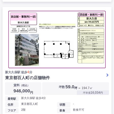
4
新大久保駅 徒歩
分
東京都百人町の店舗物件
賃料
（税込）
59.0
坪数
坪
＝ 194.7㎡
946,000
円
16,034
坪単価
円
新大久保駅 徒歩4分
最寄駅
東京都百人町
-
住所
状態
2階
飲食不可
フロア
飲食