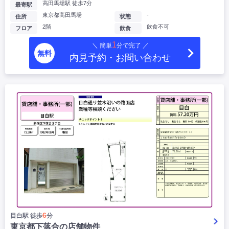
高田馬場駅 徒歩7分
最寄駅
東京都高田馬場
-
住所
状態
2階
飲食不可
フロア
飲食
1
＼ 簡単
分で完了 ／
無料
内見予約・お問い合わせ
6
目白駅 徒歩
分
東京都下落合の店舗物件