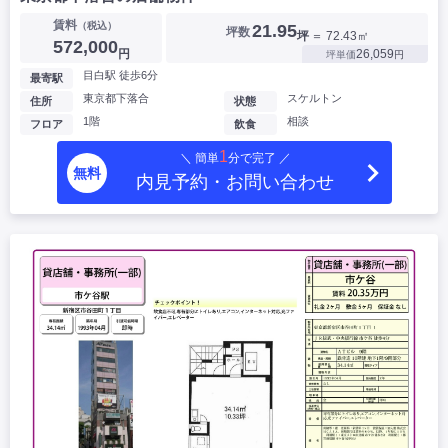
賃料
（税込）
21.95
坪数
坪
＝ 72.43㎡
572,000
円
26,059
坪単価
円
目白駅 徒歩6分
最寄駅
東京都下落合
スケルトン
住所
状態
1階
相談
フロア
飲食
1
＼ 簡単
分で完了 ／
無料
内見予約・お問い合わせ