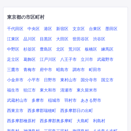
東京都の市区町村
千代田区
中央区
港区
新宿区
文京区
台東区
墨田区
江東区
品川区
目黒区
大田区
世田谷区
渋谷区
中野区
杉並区
豊島区
北区
荒川区
板橋区
練馬区
足立区
葛飾区
江戸川区
八王子市
立川市
武蔵野市
三鷹市
青梅市
府中市
昭島市
調布市
町田市
小金井市
小平市
日野市
東村山市
国分寺市
国立市
福生市
狛江市
東大和市
清瀬市
東久留米市
武蔵村山市
多摩市
稲城市
羽村市
あきる野市
西東京市
西多摩郡瑞穂町
西多摩郡日の出町
西多摩郡檜原村
西多摩郡奥多摩町
大島町
利島村