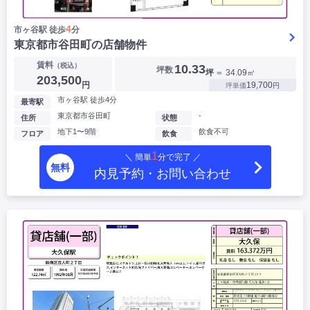
4
市ヶ谷駅 徒歩
分
東京都市谷田町の店舗物件
賃料
（税込）
10.33
坪数
坪
＝ 34.09㎡
203,500
円
19,700
坪単価
円
市ヶ谷駅 徒歩4分
最寄駅
東京都市谷田町
-
住所
状態
地下1〜9階
飲食不可
フロア
飲食
1
＼ 簡単
分で完了 ／
無料
内見予約・お問い合わせ