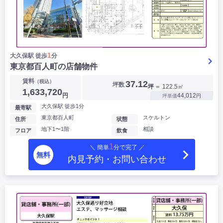
1
大久保駅 徒歩
分
東京都百人町の店舗物件
賃料
（税込）
37.12
坪数
坪
＝ 122.5㎡
1,633,720
円
44,012
坪単価
円
大久保駅 徒歩1分
最寄駅
東京都百人町
スケルトン
住所
状態
地下1〜1階
相談
フロア
飲食
1
＼ 簡単
分で完了 ／
無料
内見予約・お問い合わせ