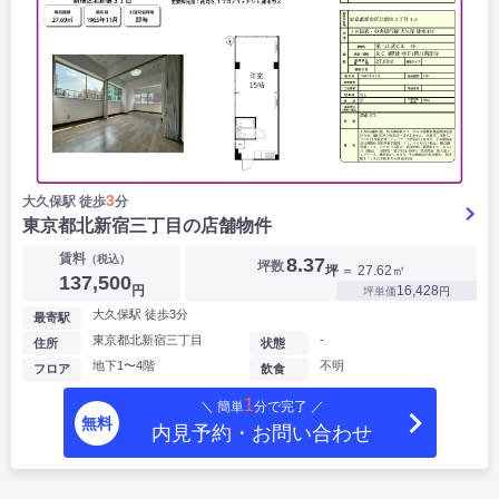
3
大久保駅 徒歩
分
東京都北新宿三丁目の店舗物件
賃料
（税込）
8.37
坪数
坪
＝ 27.62㎡
137,500
円
16,428
坪単価
円
大久保駅 徒歩3分
最寄駅
東京都北新宿三丁目
-
住所
状態
地下1〜4階
不明
フロア
飲食
1
＼ 簡単
分で完了 ／
無料
内見予約・お問い合わせ