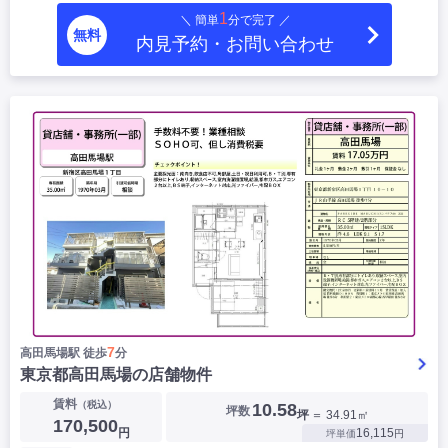
1
＼ 簡単
分で完了 ／
無料
内見予約・お問い合わせ
7
高田馬場駅 徒歩
分
東京都高田馬場の店舗物件
賃料
（税込）
10.58
坪数
坪
＝ 34.91㎡
170,500
円
16,115
坪単価
円