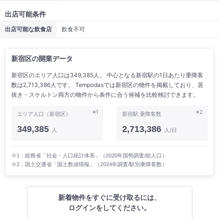
出店可能条件
出店可能な飲食店
飲食不可
新宿区の開業データ
新宿区のエリア人口は349,385人。 中心となる新宿駅の1日あたり乗降客
数は2,713,386人です。 Tempodasでは新宿区の物件を掲載しており、居
抜き・スケルトン両方の物件から条件に合う候補を比較検討できます。
※1
※2
エリア人口（新宿区）
新宿駅 乗降客数
349,385
2,713,386
人
人/日
※1：総務省「社会・人口統計体系」（2020年国勢調査/総人口）
※2：国土交通省「国土数値情報」（2024年調査/駅別乗降客数）
新着物件をすぐに受け取るには、
ログインをしてください。