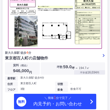
4
新大久保駅 徒歩
分
東京都百人町の店舗物件
賃料
（税込）
59.0
坪数
坪
＝ 194.7㎡
946,000
円
16,034
坪単価
円
新大久保駅 徒歩4分
最寄駅
東京都百人町
-
住所
状態
3階
飲食不可
フロア
飲食
1
＼ 簡単
分で完了 ／
無料
内見予約・お問い合わせ