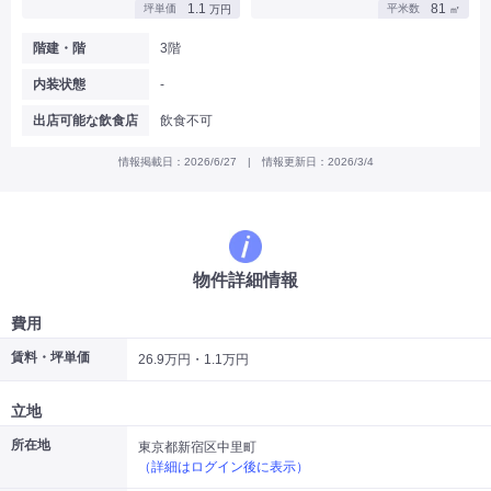
1.1
81
坪単価
平米数
万円
㎡
|
|
|
バー
カフェ・喫茶店・軽飲食
居酒屋・ダイニングバー・バル
|
|
ラーメン・中華料理
パン屋・ケーキ屋
階建・階
3階
|
|
お好み焼き・ステーキ・鉄板焼き
焼肉・韓国料理
内装状態
-
|
|
|
洋食・レストラン
テイクアウト・デリバリー
そば・うどん
|
|
|
和食・寿司・小料理屋
カレー・インド料理
焼き鳥
出店可能な飲食店
飲食不可
|
|
|
タピオカ
すき焼き・しゃぶしゃぶ
パスタ・イタリア料理
|
|
ファーストフード・屋台
フレンチ・フランス料理
情報掲載日：2026/6/27 | 情報更新日：2026/3/4
|
|
アジア料理・エスニック
カラオケ・パブ・スナック
サービス・医療
|
|
美容室・理容室
美容サロン(エステ・ネイル・マツエク)
|
|
マッサージ店・整体院
フィットネスジム
物件詳細情報
|
|
|
病院・クリニック・歯科
スクール・塾
不動産
小売・物販
費用
|
|
|
アパレル・古着屋
コンビニ
花屋
賃料・坪単価
26.9万円・1.1万円
その他
|
|
|
オフィス・事務所
コインランドリー
ネットカフェ・漫画喫茶
立地
|
スタジオ・ホール
所在地
東京都新宿区中里町
（詳細はログイン後に表示）
こだわり条件から探す