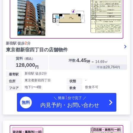
2
新宿駅 徒歩
分
東京都新宿四丁目の店舗物件
賃料
（税込）
4.45
坪数
坪
＝ 14.69㎡
128,000
円
28,764
坪単価
円
新宿駅 徒歩2分
最寄駅
東京都新宿四丁目
-
住所
状態
地下1〜4階
飲食不可
フロア
飲食
1
＼ 簡単
分で完了 ／
無料
内見予約・お問い合わせ