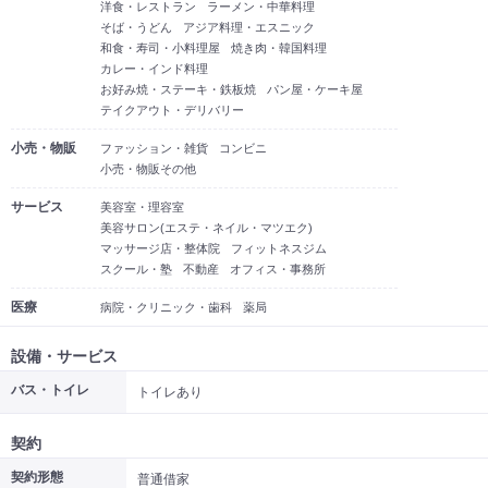
洋食・レストラン
ラーメン・中華料理
そば・うどん
アジア料理・エスニック
和食・寿司・小料理屋
焼き肉・韓国料理
カレー・インド料理
お好み焼・ステーキ・鉄板焼
パン屋・ケーキ屋
テイクアウト・デリバリー
小売・物販
ファッション・雑貨
コンビニ
小売・物販その他
サービス
美容室・理容室
美容サロン(エステ・ネイル・マツエク)
マッサージ店・整体院
フィットネスジム
スクール・塾
不動産
オフィス・事務所
医療
病院・クリニック・歯科
薬局
設備・サービス
バス・トイレ
トイレあり
契約
契約形態
普通借家