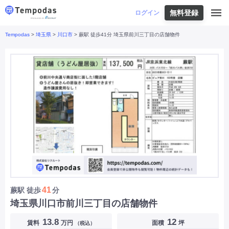
無料登録
はじめての方へ
ログイン
Tempodas
>
埼玉県
>
川口市
> 蕨駅 徒歩41分 埼玉県前川三丁目の店舗物件
Tempodasとは
都道府県や業種から探す
便利な機能
都道府県から探す
お役立ちコンテンツ
北海道
・
東北
北海道
|
青森県
|
岩手県
|
宮城県
|
秋田県
|
利用イメージ
山形県
|
福島県
|
関東
東京都
|
神奈川県
|
埼玉県
|
千葉県
|
栃木県
|
よくあるご質問
茨城県
|
群馬県
|
中部
山梨県
|
長野県
|
石川県
|
新潟県
|
富山県
|
お問い合わせ
福井県
|
愛知県
|
岐阜県
|
静岡県
|
近畿
大阪府
|
兵庫県
|
京都府
|
滋賀県
|
奈良県
|
和歌山県
|
三重県
|
中国
岡山県
|
広島県
|
鳥取県
|
島根県
|
山口県
|
四国
香川県
|
徳島県
|
愛媛県
|
高知県
|
九州
福岡県
|
佐賀県
|
長崎県
|
熊本県
|
大分県
|
41
蕨駅
徒歩
分
宮崎県
|
鹿児島県
|
沖縄県
|
埼玉県川口市前川三丁目の店舗物件
業種から探す
13.8
12
賃料
万円
面積
坪
（税込）
飲食店・飲食業