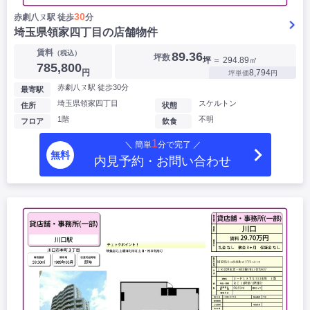
30
赤劇八ㄡ駅 徒歩
分
埼玉県領家四丁目の店舗物件
賃料
（税込）
89.36
坪数
坪
＝ 294.89㎡
785,800
円
8,794
坪単価
円
赤劇八ㄡ駅 徒歩30分
最寄駅
埼玉県領家四丁目
スケルトン
住所
状態
1階
不明
フロア
飲食
1
＼ 簡単
分で完了 ／
無料
内見予約・お問い合わせ