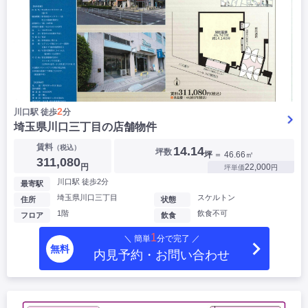
2
川口駅 徒歩
分
埼玉県川口三丁目の店舗物件
賃料
（税込）
14.14
坪数
坪
＝ 46.66㎡
311,080
円
22,000
坪単価
円
川口駅 徒歩2分
最寄駅
埼玉県川口三丁目
スケルトン
住所
状態
1階
飲食不可
フロア
飲食
1
＼ 簡単
分で完了 ／
無料
内見予約・お問い合わせ