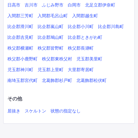
日高市
吉川市
ふじみ野市
白岡市
北足立郡伊奈町
入間郡三芳町
入間郡毛呂山町
入間郡越生町
比企郡滑川町
比企郡嵐山町
比企郡小川町
比企郡川島町
比企郡吉見町
比企郡鳩山町
比企郡ときがわ町
秩父郡横瀬町
秩父郡皆野町
秩父郡長瀞町
秩父郡小鹿野町
秩父郡東秩父村
児玉郡美里町
児玉郡神川町
児玉郡上里町
大里郡寄居町
南埼玉郡宮代町
北葛飾郡杉戸町
北葛飾郡松伏町
その他
居抜き
スケルトン
状態の指定なし