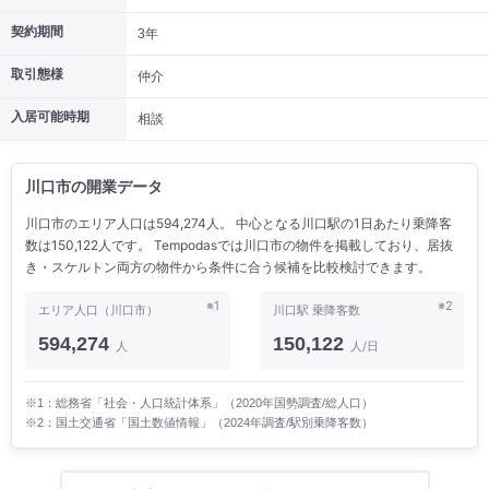
契約期間
3年
取引態様
仲介
入居可能時期
相談
川口市の開業データ
川口市のエリア人口は594,274人。 中心となる川口駅の1日あたり乗降客
数は150,122人です。 Tempodasでは川口市の物件を掲載しており、居抜
き・スケルトン両方の物件から条件に合う候補を比較検討できます。
※1
※2
エリア人口（川口市）
川口駅 乗降客数
594,274
150,122
人
人/日
※1：総務省「社会・人口統計体系」（2020年国勢調査/総人口）
※2：国土交通省「国土数値情報」（2024年調査/駅別乗降客数）