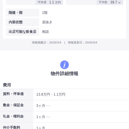
1.1
39.7
坪単価
平米数
万円
㎡
|
|
|
バー
カフェ・喫茶店・軽飲食
居酒屋・ダイニングバー・バル
|
|
ラーメン・中華料理
パン屋・ケーキ屋
階建・階
1階
|
|
お好み焼き・ステーキ・鉄板焼き
焼肉・韓国料理
内装状態
居抜き
|
|
|
洋食・レストラン
テイクアウト・デリバリー
そば・うどん
|
|
|
和食・寿司・小料理屋
カレー・インド料理
焼き鳥
出店可能な飲食店
相談
|
|
|
タピオカ
すき焼き・しゃぶしゃぶ
パスタ・イタリア料理
|
|
ファーストフード・屋台
フレンチ・フランス料理
情報掲載日：2026/3/4 | 情報更新日：2026/3/4
|
|
アジア料理・エスニック
カラオケ・パブ・スナック
サービス・医療
|
|
美容室・理容室
美容サロン(エステ・ネイル・マツエク)
|
|
マッサージ店・整体院
フィットネスジム
物件詳細情報
|
|
|
病院・クリニック・歯科
スクール・塾
不動産
小売・物販
費用
|
|
|
アパレル・古着屋
コンビニ
花屋
賃料・坪単価
13.8万円・1.1万円
その他
敷金・保証金
|
|
|
3ヶ月・-
オフィス・事務所
コインランドリー
ネットカフェ・漫画喫茶
|
スタジオ・ホール
礼金・権利金
1ヶ月・-
こだわり条件から探す
仲介手数料
1ヶ月