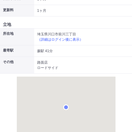
|
|
|
居抜き
スケルトン
指定なし
更新料
1ヶ月
立地
所在地
埼玉県川口市前川三丁目
（詳細はログイン後に表示）
最寄駅
蕨駅 41分
その他
路面店
ロードサイド