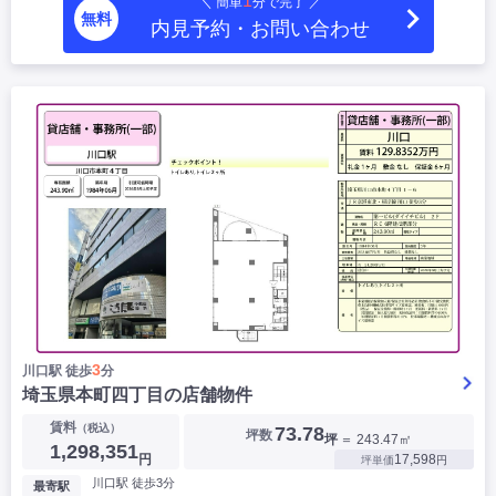
1
＼ 簡単
分で完了 ／
無料
内見予約・お問い合わせ
3
川口駅 徒歩
分
埼玉県本町四丁目の店舗物件
賃料
（税込）
73.78
坪数
坪
＝ 243.47㎡
1,298,351
円
17,598
坪単価
円
川口駅 徒歩3分
最寄駅