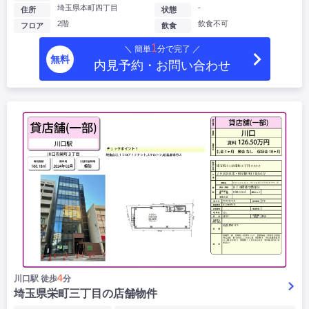
埼玉県本町四丁目
-
住所
状態
2階
飲食不可
フロア
飲食
1
＼ 簡単
分で完了 ／
無料
内見予約・お問い合わせ
4
川口駅 徒歩
分
埼玉県栄町三丁目の店舗物件