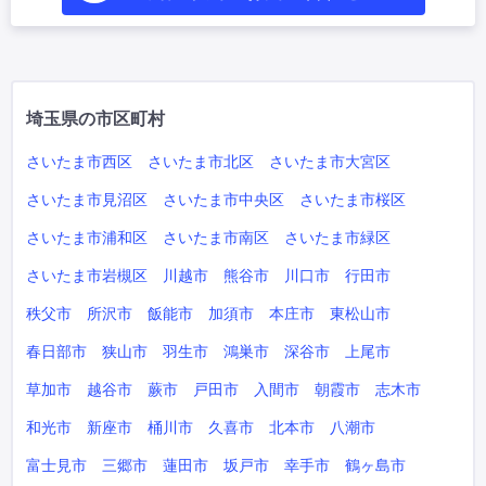
埼玉県の市区町村
さいたま市西区
さいたま市北区
さいたま市大宮区
さいたま市見沼区
さいたま市中央区
さいたま市桜区
さいたま市浦和区
さいたま市南区
さいたま市緑区
さいたま市岩槻区
川越市
熊谷市
川口市
行田市
秩父市
所沢市
飯能市
加須市
本庄市
東松山市
春日部市
狭山市
羽生市
鴻巣市
深谷市
上尾市
草加市
越谷市
蕨市
戸田市
入間市
朝霞市
志木市
和光市
新座市
桶川市
久喜市
北本市
八潮市
富士見市
三郷市
蓮田市
坂戸市
幸手市
鶴ヶ島市