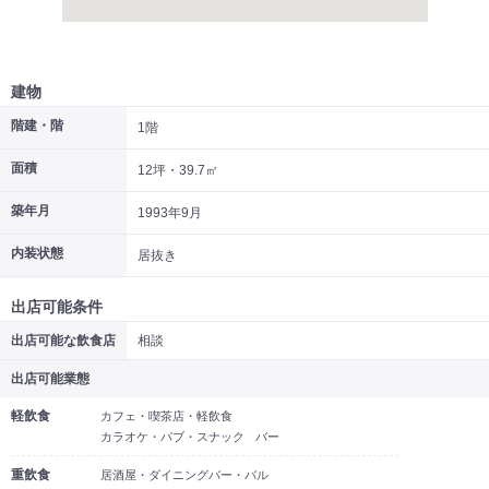
建物
階建・階
1階
面積
12坪・39.7㎡
築年月
1993年9月
内装状態
居抜き
出店可能条件
出店可能な飲食店
相談
出店可能業態
軽飲食
カフェ・喫茶店・軽飲食
カラオケ・パブ・スナック
バー
重飲食
居酒屋・ダイニングバー・バル