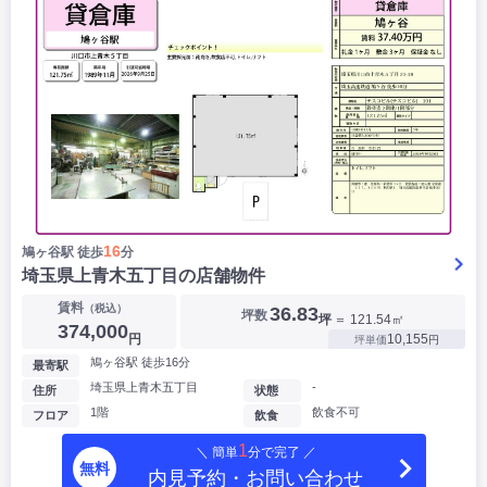
16
鳩ヶ谷駅 徒歩
分
埼玉県上青木五丁目の店舗物件
賃料
（税込）
36.83
坪数
坪
＝ 121.54㎡
374,000
円
10,155
坪単価
円
鳩ヶ谷駅 徒歩16分
最寄駅
埼玉県上青木五丁目
-
住所
状態
1階
飲食不可
フロア
飲食
1
＼ 簡単
分で完了 ／
無料
内見予約・お問い合わせ