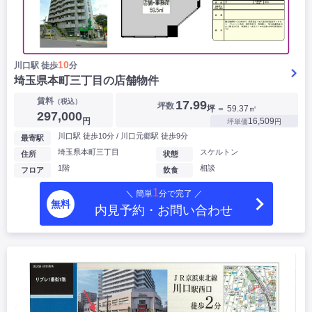
10
川口駅 徒歩
分
埼玉県本町三丁目の店舗物件
賃料
（税込）
17.99
坪数
坪
＝ 59.37㎡
297,000
円
16,509
坪単価
円
川口駅 徒歩10分 / 川口元郷駅 徒歩9分
最寄駅
埼玉県本町三丁目
スケルトン
住所
状態
1階
相談
フロア
飲食
1
＼ 簡単
分で完了 ／
無料
内見予約・お問い合わせ