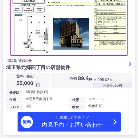
1
川口駅 徒歩
分
埼玉県元郷四丁目の店舗物件
賃料
（税込）
89.4
坪数
坪
＝ 295.02㎡
55,000
円
615
坪単価
円
川口駅 徒歩1分
最寄駅
埼玉県元郷四丁目
スケルトン
住所
状態
2階
飲食不可
フロア
飲食
1
＼ 簡単
分で完了 ／
無料
内見予約・お問い合わせ