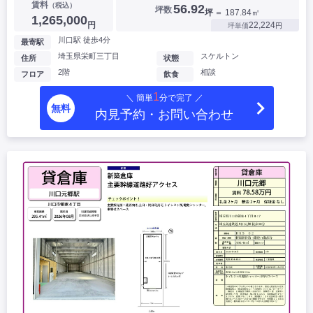
賃料
（税込）
56.92
坪数
坪
＝ 187.84㎡
1,265,000
円
22,224
坪単価
円
川口駅 徒歩4分
最寄駅
埼玉県栄町三丁目
スケルトン
住所
状態
2階
相談
フロア
飲食
1
＼ 簡単
分で完了 ／
無料
内見予約・お問い合わせ