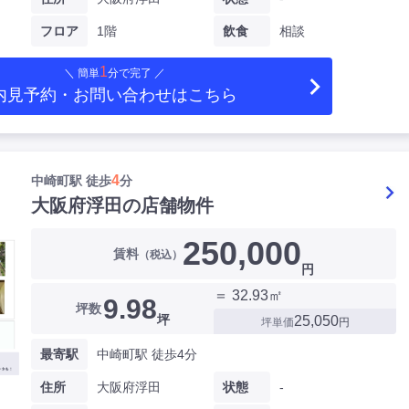
フロア
1階
飲食
相談
1
＼ 簡単
分で完了 ／
内見予約・お問い合わせ
はこちら
4
中崎町駅 徒歩
分
大阪府浮田の店舗物件
250,000
賃料
（税込）
円
＝ 32.93㎡
9.98
坪数
坪
25,050
坪単価
円
最寄駅
中崎町駅 徒歩4分
住所
大阪府浮田
状態
-