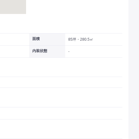
面積
85坪・280.5㎡
内装状態
-