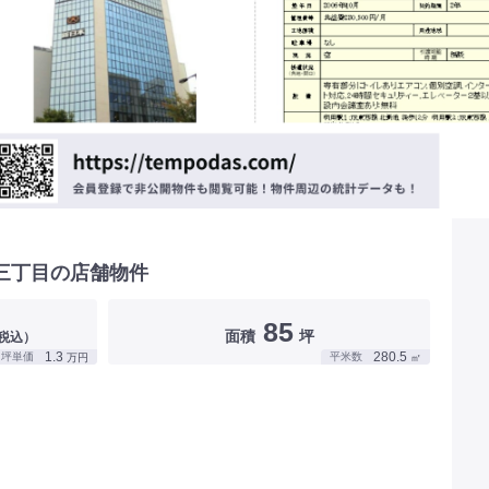
三丁目の店舗物件
85
面積
坪
税込）
1.3
280.5
坪単価
平米数
万円
㎡