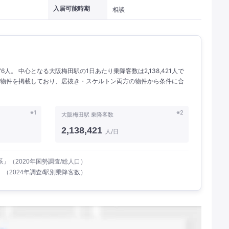
入居可能時期
相談
6人。 中心となる大阪梅田駅の1日あたり乗降客数は2,138,421人で
北区の物件を掲載しており、居抜き・スケルトン両方の物件から条件に合
※1
※2
大阪梅田駅 乗降客数
2,138,421
人/日
」（2020年国勢調査/総人口）
（2024年調査/駅別乗降客数）