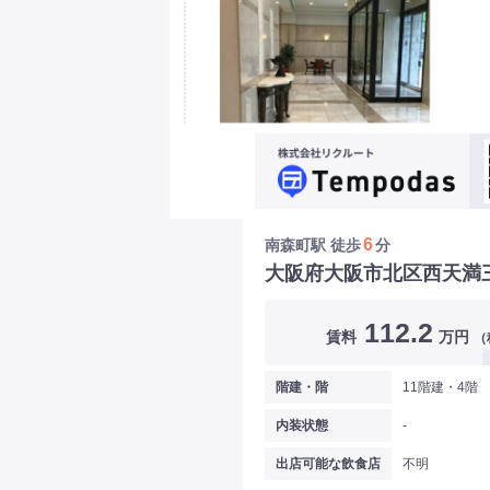
6
南森町駅
徒歩
分
大阪府大阪市北区西天満
112.2
賃料
万円
（
階建・階
11階建・4階
内装状態
-
出店可能な飲食店
不明