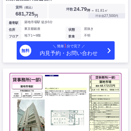
賃料
（税込）
24.79
坪数
坪
＝ 81.81㎡
681,725
円
27,500
坪単価
円
築地市場駅 徒歩5分
最寄駅
東京都銀座
居抜き
住所
状態
地下1〜9階
不明
フロア
飲食
1
＼ 簡単
分で完了 ／
無料
内見予約・お問い合わせ