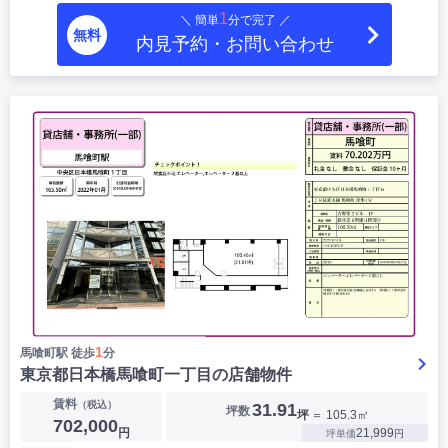
1
＼ 簡単
分で完了 ／
無料
内見予約・お問い合わせ
1
馬喰町駅 徒歩
分
東京都日本橋馬喰町一丁目の店舗物件
賃料
（税込）
31.91
坪数
坪
＝ 105.3㎡
702,000
円
21,999
坪単価
円