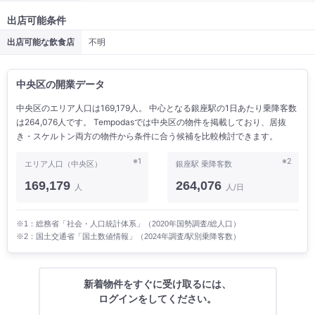
出店可能条件
出店可能な飲食店
不明
中央区の開業データ
中央区のエリア人口は169,179人。 中心となる銀座駅の1日あたり乗降客数
は264,076人です。 Tempodasでは中央区の物件を掲載しており、居抜
き・スケルトン両方の物件から条件に合う候補を比較検討できます。
※1
※2
エリア人口（中央区）
銀座駅 乗降客数
169,179
264,076
人
人/日
※1：総務省「社会・人口統計体系」（2020年国勢調査/総人口）
※2：国土交通省「国土数値情報」（2024年調査/駅別乗降客数）
新着物件をすぐに受け取るには、
ログインをしてください。