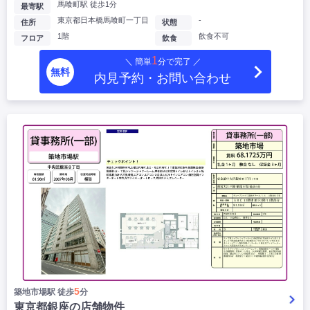
馬喰町駅 徒歩1分
最寄駅
東京都日本橋馬喰町一丁目
-
住所
状態
1階
飲食不可
フロア
飲食
1
＼ 簡単
分で完了 ／
無料
内見予約・お問い合わせ
5
築地市場駅 徒歩
分
東京都銀座の店舗物件