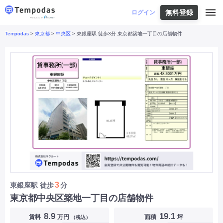
無料登録
はじめての方へ
ログイン
Tempodas
>
東京都
>
中央区
> 東銀座駅 徒歩3分 東京都築地一丁目の店舗物件
Tempodasとは
都道府県や業種から探す
便利な機能
都道府県から探す
お役立ちコンテンツ
北海道
・
東北
北海道
|
青森県
|
岩手県
|
宮城県
|
秋田県
|
利用イメージ
山形県
|
福島県
|
関東
東京都
|
神奈川県
|
埼玉県
|
千葉県
|
栃木県
|
よくあるご質問
茨城県
|
群馬県
|
中部
山梨県
|
長野県
|
石川県
|
新潟県
|
富山県
|
お問い合わせ
福井県
|
愛知県
|
岐阜県
|
静岡県
|
近畿
大阪府
|
兵庫県
|
京都府
|
滋賀県
|
奈良県
|
和歌山県
|
三重県
|
中国
岡山県
|
広島県
|
鳥取県
|
島根県
|
山口県
|
四国
香川県
|
徳島県
|
愛媛県
|
高知県
|
九州
福岡県
|
佐賀県
|
長崎県
|
熊本県
|
大分県
|
3
東銀座駅
徒歩
分
宮崎県
|
鹿児島県
|
沖縄県
|
東京都中央区築地一丁目の店舗物件
業種から探す
8.9
19.1
賃料
万円
面積
坪
（税込）
飲食店・飲食業