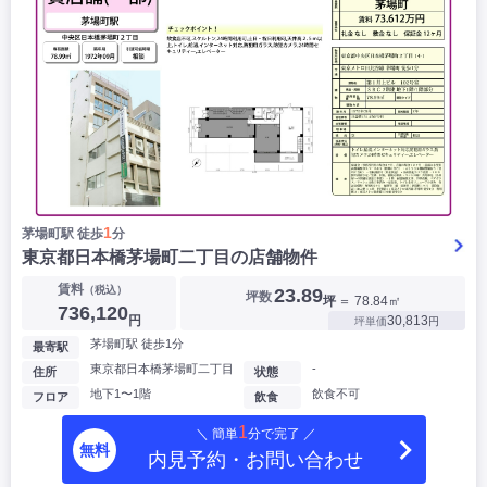
1
茅場町駅 徒歩
分
東京都日本橋茅場町二丁目の店舗物件
賃料
（税込）
23.89
坪数
坪
＝ 78.84㎡
736,120
円
30,813
坪単価
円
茅場町駅 徒歩1分
最寄駅
東京都日本橋茅場町二丁目
-
住所
状態
地下1〜1階
飲食不可
フロア
飲食
1
＼ 簡単
分で完了 ／
無料
内見予約・お問い合わせ