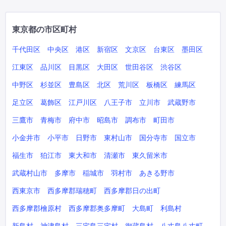
東京都の市区町村
千代田区
中央区
港区
新宿区
文京区
台東区
墨田区
江東区
品川区
目黒区
大田区
世田谷区
渋谷区
中野区
杉並区
豊島区
北区
荒川区
板橋区
練馬区
足立区
葛飾区
江戸川区
八王子市
立川市
武蔵野市
三鷹市
青梅市
府中市
昭島市
調布市
町田市
小金井市
小平市
日野市
東村山市
国分寺市
国立市
福生市
狛江市
東大和市
清瀬市
東久留米市
武蔵村山市
多摩市
稲城市
羽村市
あきる野市
西東京市
西多摩郡瑞穂町
西多摩郡日の出町
西多摩郡檜原村
西多摩郡奥多摩町
大島町
利島村