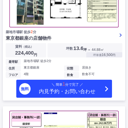
2
築地市場駅 徒歩
分
東京都銀座の店舗物件
▶
賃料
（税込）
13.6
坪数
坪
＝ 44.88㎡
224,400
円
16,500
坪単価
円
築地市場駅 徒歩2分
最寄駅
東京都銀座
居抜き
住所
状態
4階
飲食不可
フロア
飲食
1
＼ 簡単
分で完了 ／
無料
内見予約・お問い合わせ