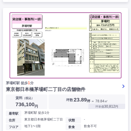
1
茅場町駅 徒歩
分
東京都日本橋茅場町二丁目の店舗物件
賃料
（税込）
23.89
坪数
坪
＝ 78.84㎡
736,100
円
30,812
坪単価
円
茅場町駅 徒歩1分
最寄駅
東京都日本橋茅場町二丁目
-
住所
状態
地下1〜1階
飲食不可
フロア
飲食