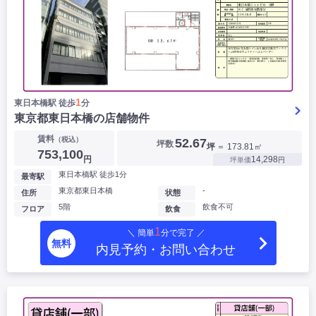
1
東日本橋駅 徒歩
分
東京都東日本橋の店舗物件
賃料
（税込）
52.67
坪数
坪
＝ 173.81㎡
753,100
円
14,298
坪単価
円
東日本橋駅 徒歩1分
最寄駅
東京都東日本橋
-
住所
状態
5階
飲食不可
フロア
飲食
1
＼ 簡単
分で完了 ／
無料
内見予約・お問い合わせ