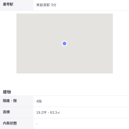
最寄駅
東銀座駅 3分
|
|
|
居抜き
スケルトン
指定なし
建物
階建・階
4階
面積
19.2坪・63.3㎡
内装状態
-