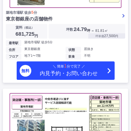
5
築地市場駅 徒歩
分
東京都銀座の店舗物件
賃料
（税込）
24.79
坪数
坪
＝ 81.81㎡
681,725
円
27,500
坪単価
円
築地市場駅 徒歩5分
最寄駅
東京都銀座
居抜き
住所
状態
地下1〜7階
不明
フロア
飲食
1
＼ 簡単
分で完了 ／
無料
内見予約・お問い合わせ