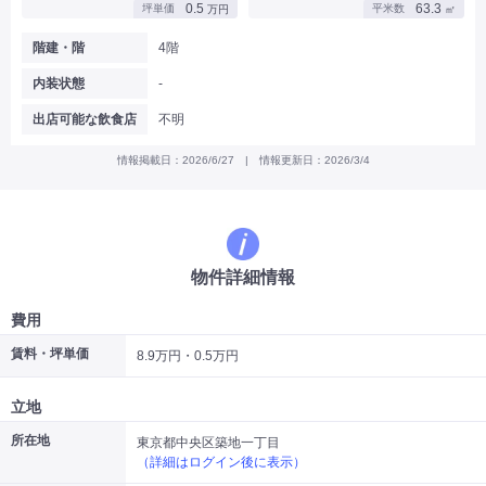
0.5
63.3
坪単価
平米数
万円
㎡
|
|
|
バー
カフェ・喫茶店・軽飲食
居酒屋・ダイニングバー・バル
|
|
ラーメン・中華料理
パン屋・ケーキ屋
階建・階
4階
|
|
お好み焼き・ステーキ・鉄板焼き
焼肉・韓国料理
内装状態
-
|
|
|
洋食・レストラン
テイクアウト・デリバリー
そば・うどん
|
|
|
和食・寿司・小料理屋
カレー・インド料理
焼き鳥
出店可能な飲食店
不明
|
|
|
タピオカ
すき焼き・しゃぶしゃぶ
パスタ・イタリア料理
|
|
ファーストフード・屋台
フレンチ・フランス料理
情報掲載日：2026/6/27 | 情報更新日：2026/3/4
|
|
アジア料理・エスニック
カラオケ・パブ・スナック
サービス・医療
|
|
美容室・理容室
美容サロン(エステ・ネイル・マツエク)
|
|
マッサージ店・整体院
フィットネスジム
物件詳細情報
|
|
|
病院・クリニック・歯科
スクール・塾
不動産
小売・物販
費用
|
|
|
アパレル・古着屋
コンビニ
花屋
賃料・坪単価
8.9万円・0.5万円
その他
|
|
|
オフィス・事務所
コインランドリー
ネットカフェ・漫画喫茶
立地
|
スタジオ・ホール
所在地
東京都中央区築地一丁目
（詳細はログイン後に表示）
こだわり条件から探す