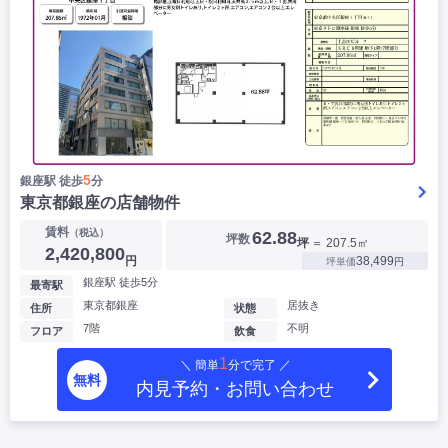
5
銀座駅 徒歩
分
東京都銀座の店舗物件
▶
賃料
（税込）
62.88
坪数
坪
＝ 207.5㎡
2,420,800
円
38,499
坪単価
円
銀座駅 徒歩5分
最寄駅
東京都銀座
居抜き
住所
状態
7階
不明
フロア
飲食
1
＼ 簡単
分で完了 ／
無料
内見予約・お問い合わせ