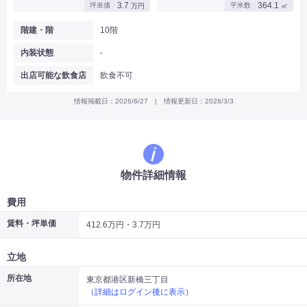
3.7
364.1
坪単価
平米数
万円
㎡
|
|
|
バー
カフェ・喫茶店・軽飲食
居酒屋・ダイニングバー・バル
|
|
ラーメン・中華料理
パン屋・ケーキ屋
階建・階
10階
|
|
お好み焼き・ステーキ・鉄板焼き
焼肉・韓国料理
内装状態
-
|
|
|
洋食・レストラン
テイクアウト・デリバリー
そば・うどん
|
|
|
和食・寿司・小料理屋
カレー・インド料理
焼き鳥
出店可能な飲食店
飲食不可
|
|
|
タピオカ
すき焼き・しゃぶしゃぶ
パスタ・イタリア料理
|
|
ファーストフード・屋台
フレンチ・フランス料理
情報掲載日：2026/6/27 | 情報更新日：2026/3/3
|
|
アジア料理・エスニック
カラオケ・パブ・スナック
サービス・医療
|
|
美容室・理容室
美容サロン(エステ・ネイル・マツエク)
|
|
マッサージ店・整体院
フィットネスジム
物件詳細情報
|
|
|
病院・クリニック・歯科
スクール・塾
不動産
小売・物販
費用
|
|
|
アパレル・古着屋
コンビニ
花屋
賃料・坪単価
412.6万円・3.7万円
その他
|
|
|
オフィス・事務所
コインランドリー
ネットカフェ・漫画喫茶
立地
|
スタジオ・ホール
所在地
東京都港区新橋三丁目
（詳細はログイン後に表示）
こだわり条件から探す