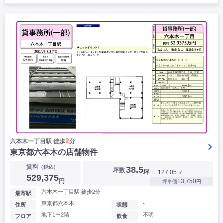
2
六本木一丁目駅 徒歩
分
東京都六本木の店舗物件
賃料
（税込）
38.5
坪数
坪
＝ 127.05㎡
529,375
円
13,750
坪単価
円
六本木一丁目駅 徒歩2分
最寄駅
東京都六本木
-
住所
状態
地下1〜2階
不明
フロア
飲食