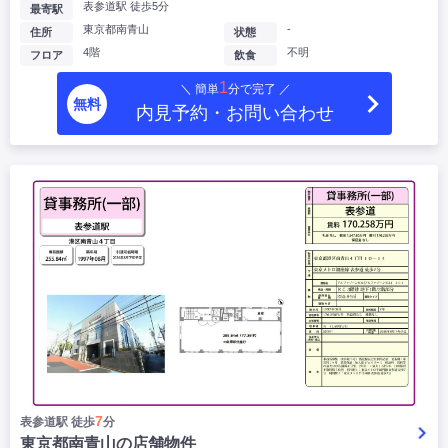
表参道駅 徒歩5分
最寄駅
東京都南青山
-
住所
状態
4階
不明
フロア
飲食
1
＼ 簡単
分で完了 ／
無料
内見予約・お問い合わせ
7
表参道駅 徒歩
分
東京都南青山の店舗物件