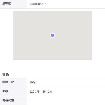
最寄駅
内幸町駅 3分
|
|
|
居抜き
スケルトン
指定なし
建物
階建・階
10階
面積
110.3坪・364.1㎡
内装状態
-