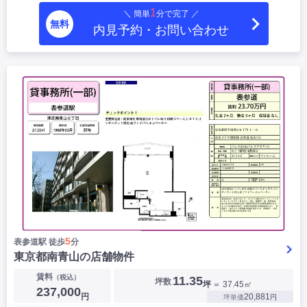
1
＼ 簡単
分で完了 ／
無料
内見予約・お問い合わせ
5
表参道駅 徒歩
分
東京都南青山の店舗物件
賃料
（税込）
11.35
坪数
坪
＝ 37.45㎡
237,000
円
20,881
坪単価
円