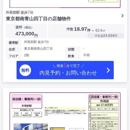
7
外苑前駅 徒歩
分
東京都南青山四丁目の店舗物件
賃料
（税込）
18.97
坪数
坪
＝ 62.6㎡
473,000
円
24,934
坪単価
円
外苑前駅 徒歩7分
最寄駅
東京都南青山四丁目
-
住所
状態
2階
不明
フロア
飲食
1
＼ 簡単
分で完了 ／
無料
内見予約・お問い合わせ