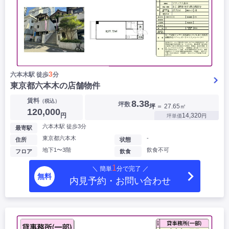
3
六本木駅 徒歩
分
東京都六本木の店舗物件
賃料
（税込）
8.38
坪数
坪
＝ 27.65㎡
120,000
円
14,320
坪単価
円
六本木駅 徒歩3分
最寄駅
東京都六本木
-
住所
状態
地下1〜3階
飲食不可
フロア
飲食
1
＼ 簡単
分で完了 ／
無料
内見予約・お問い合わせ