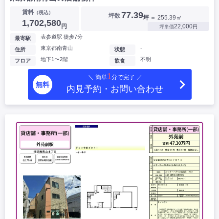
賃料
（税込）
77.39
坪数
坪
＝ 255.39㎡
1,702,580
円
22,000
坪単価
円
表参道駅 徒歩7分
最寄駅
東京都南青山
-
住所
状態
地下1〜2階
不明
フロア
飲食
1
＼ 簡単
分で完了 ／
無料
内見予約・お問い合わせ