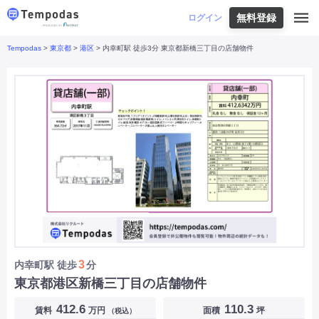
無料登録
はじめての方へ
ログイン
Tempodas
>
東京都
>
港区
> 内幸町駅 徒歩3分 東京都新橋三丁目の店舗物件
Tempodasとは
都道府県や業種から探す
便利な機能
都道府県から探す
お役立ちコンテンツ
北海道
・
東北
北海道
|
青森県
|
岩手県
|
宮城県
|
秋田県
|
利用イメージ
山形県
|
福島県
|
関東
東京都
|
神奈川県
|
埼玉県
|
千葉県
|
栃木県
|
よくあるご質問
茨城県
|
群馬県
|
中部
山梨県
|
長野県
|
石川県
|
新潟県
|
富山県
|
お問い合わせ
福井県
|
愛知県
|
岐阜県
|
静岡県
|
近畿
大阪府
|
兵庫県
|
京都府
|
滋賀県
|
奈良県
|
和歌山県
|
三重県
|
中国
岡山県
|
広島県
|
鳥取県
|
島根県
|
山口県
|
四国
香川県
|
徳島県
|
愛媛県
|
高知県
|
九州
福岡県
|
佐賀県
|
長崎県
|
熊本県
|
大分県
|
3
内幸町駅
徒歩
分
宮崎県
|
鹿児島県
|
沖縄県
|
東京都港区新橋三丁目の店舗物件
業種から探す
412.6
110.3
賃料
万円
面積
坪
（税込）
飲食店・飲食業