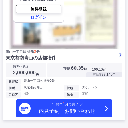
無料登録
ログイン
2
青山一丁目駅 徒歩
分
東京都南青山の店舗物件
賃料
（税込）
60.35
坪数
坪
＝ 199.16㎡
2,000,000
円
33,140
坪単価
円
青山一丁目駅 徒歩2分
最寄駅
東京都南青山
スケルトン
住所
状態
4階
不明
フロア
飲食
1
＼ 簡単
分で完了 ／
無料
内見予約・お問い合わせ