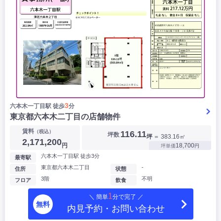
3
六本木一丁目駅 徒歩
分
東京都六本木二丁目の店舗物件
賃料
（税込）
116.11
坪数
坪
＝ 383.16㎡
2,171,200
円
18,700
坪単価
円
六本木一丁目駅 徒歩3分
最寄駅
東京都六本木二丁目
-
住所
状態
3階
不明
フロア
飲食
1
＼ 簡単
分で完了 ／
無料
内見予約・お問い合わせ