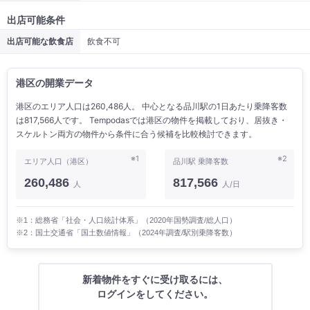
出店可能条件
出店可能な飲食店
飲食不可
港区の開業データ
港区のエリア人口は260,486人。 中心となる品川駅の1日あたり乗降客数
は817,566人です。 Tempodasでは港区の物件を掲載しており、居抜き・
スケルトン両方の物件から条件に合う候補を比較検討できます。
※1
※2
エリア人口（港区）
品川駅 乗降客数
260,486
817,566
人
人/日
※1：総務省「社会・人口統計体系」（2020年国勢調査/総人口）
※2：国土交通省「国土数値情報」（2024年調査/駅別乗降客数）
新着物件をすぐに受け取るには、
ログインをしてください。