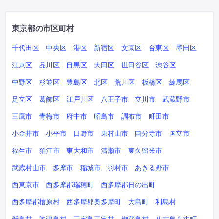
東京都の市区町村
千代田区
中央区
港区
新宿区
文京区
台東区
墨田区
江東区
品川区
目黒区
大田区
世田谷区
渋谷区
中野区
杉並区
豊島区
北区
荒川区
板橋区
練馬区
足立区
葛飾区
江戸川区
八王子市
立川市
武蔵野市
三鷹市
青梅市
府中市
昭島市
調布市
町田市
小金井市
小平市
日野市
東村山市
国分寺市
国立市
福生市
狛江市
東大和市
清瀬市
東久留米市
武蔵村山市
多摩市
稲城市
羽村市
あきる野市
西東京市
西多摩郡瑞穂町
西多摩郡日の出町
西多摩郡檜原村
西多摩郡奥多摩町
大島町
利島村