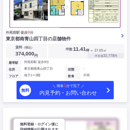
9
外苑前駅 徒歩
分
東京都南青山四丁目の店舗物件
賃料
（税込）
11.41
坪数
坪
＝ 37.65㎡
374,000
円
32,778
坪単価
円
外苑前駅 徒歩9分
最寄駅
東京都南青山四丁目
-
住所
状態
地下1〜3階
不明
フロア
飲食
1
＼ 簡単
分で完了 ／
無料
内見予約・お問い合わせ
無料登録・ログイン後に
詳細情報が公開されます