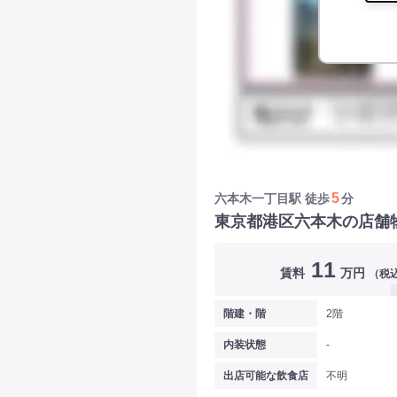
5
六本木一丁目駅
徒歩
分
東京都港区六本木の店舗
11
賃料
万円
（税
階建・階
2階
内装状態
-
出店可能な飲食店
不明