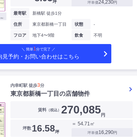
坪
24,230
坪単価
円
最寄駅
新橋駅 徒歩1分
住所
東京都新橋一丁目
状態
-
フロア
地下4〜9階
飲食
不明
1
＼ 簡単
分で完了 ／
内見予約・お問い合わせ
はこちら
3
内幸町駅 徒歩
分
東京都新橋一丁目の店舗物件
270,085
賃料
（税込）
円
＝ 54.71㎡
16.58
坪数
坪
16,290
坪単価
円