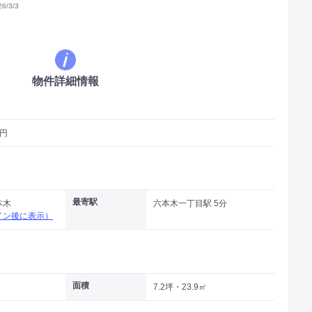
/3/3
物件詳細情報
万円
最寄駅
本木
六本木一丁目駅 5分
イン後に表示）
面積
7.2坪・23.9㎡