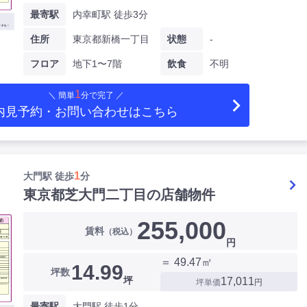
最寄駅
内幸町駅 徒歩3分
住所
東京都新橋一丁目
状態
-
フロア
地下1〜7階
飲食
不明
1
＼ 簡単
分で完了 ／
内見予約・お問い合わせ
はこちら
1
大門駅 徒歩
分
東京都芝大門二丁目の店舗物件
255,000
賃料
（税込）
円
＝ 49.47㎡
14.99
坪数
坪
17,011
坪単価
円
最寄駅
大門駅 徒歩1分