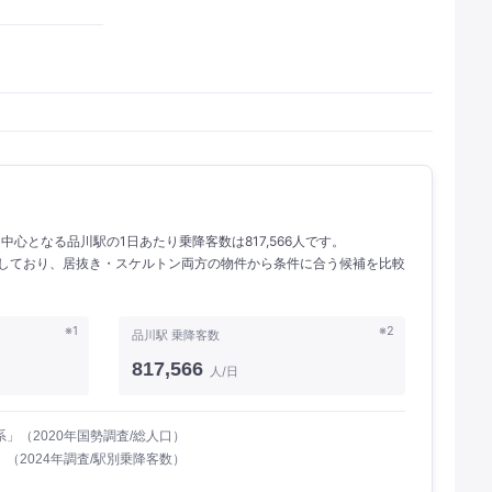
。 中心となる品川駅の1日あたり乗降客数は817,566人です。
掲載しており、居抜き・スケルトン両方の物件から条件に合う候補を比較
※1
※2
品川駅 乗降客数
817,566
人/日
」（2020年国勢調査/総人口）
（2024年調査/駅別乗降客数）