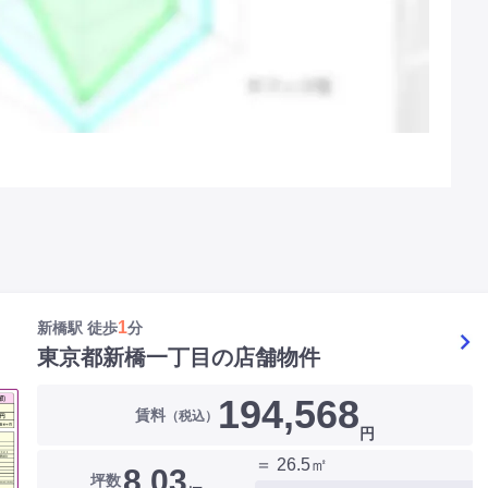
1
新橋駅 徒歩
分
東京都新橋一丁目の店舗物件
194,568
賃料
（税込）
円
＝ 26.5㎡
8.03
坪数