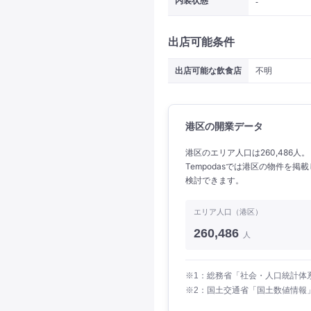
内装状態
-
出店可能条件
出店可能な飲食店
不明
港区の開業データ
港区のエリア人口は260,486人
Tempodasでは港区の物件を
検討できます。
エリア人口（港区）
260,486
人
※1：総務省「社会・人口統計体系
※2：国土交通省「国土数値情報」