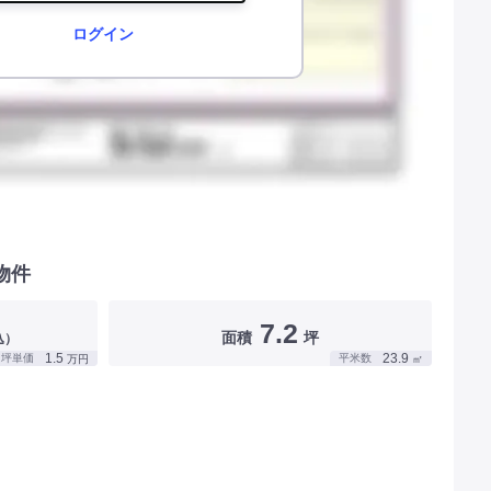
ログイン
物件
7.2
面積
坪
込）
1.5
23.9
坪単価
平米数
万円
㎡