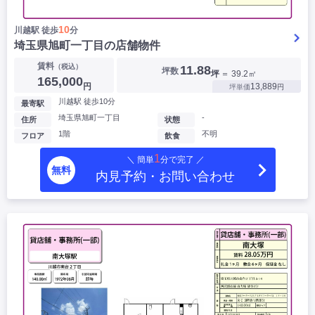
10
川越駅 徒歩
分
埼玉県旭町一丁目の店舗物件
賃料
（税込）
11.88
坪数
坪
＝ 39.2㎡
165,000
円
13,889
坪単価
円
川越駅 徒歩10分
最寄駅
埼玉県旭町一丁目
-
住所
状態
1階
不明
フロア
飲食
1
＼ 簡単
分で完了 ／
無料
内見予約・お問い合わせ