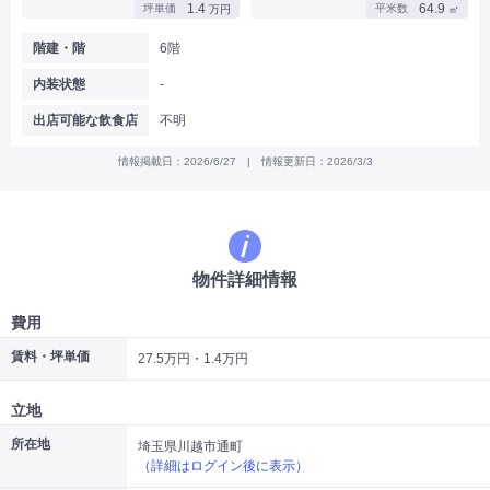
1.4
64.9
坪単価
平米数
万円
㎡
|
|
|
バー
カフェ・喫茶店・軽飲食
居酒屋・ダイニングバー・バル
|
|
ラーメン・中華料理
パン屋・ケーキ屋
階建・階
6階
|
|
お好み焼き・ステーキ・鉄板焼き
焼肉・韓国料理
内装状態
-
|
|
|
洋食・レストラン
テイクアウト・デリバリー
そば・うどん
|
|
|
和食・寿司・小料理屋
カレー・インド料理
焼き鳥
出店可能な飲食店
不明
|
|
|
タピオカ
すき焼き・しゃぶしゃぶ
パスタ・イタリア料理
|
|
ファーストフード・屋台
フレンチ・フランス料理
情報掲載日：2026/6/27 | 情報更新日：2026/3/3
|
|
アジア料理・エスニック
カラオケ・パブ・スナック
サービス・医療
|
|
美容室・理容室
美容サロン(エステ・ネイル・マツエク)
|
|
マッサージ店・整体院
フィットネスジム
物件詳細情報
|
|
|
病院・クリニック・歯科
スクール・塾
不動産
小売・物販
費用
|
|
|
アパレル・古着屋
コンビニ
花屋
賃料・坪単価
27.5万円・1.4万円
その他
|
|
|
オフィス・事務所
コインランドリー
ネットカフェ・漫画喫茶
立地
|
スタジオ・ホール
所在地
埼玉県川越市通町
（詳細はログイン後に表示）
こだわり条件から探す