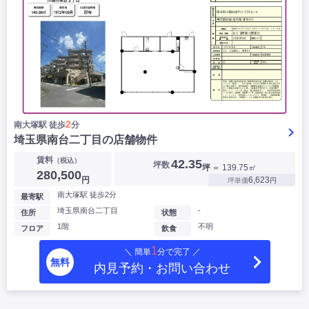
2
南大塚駅 徒歩
分
埼玉県南台二丁目の店舗物件
賃料
（税込）
42.35
坪数
坪
＝ 139.75㎡
280,500
円
6,623
坪単価
円
南大塚駅 徒歩2分
最寄駅
埼玉県南台二丁目
-
住所
状態
1階
不明
フロア
飲食
1
＼ 簡単
分で完了 ／
無料
内見予約・お問い合わせ