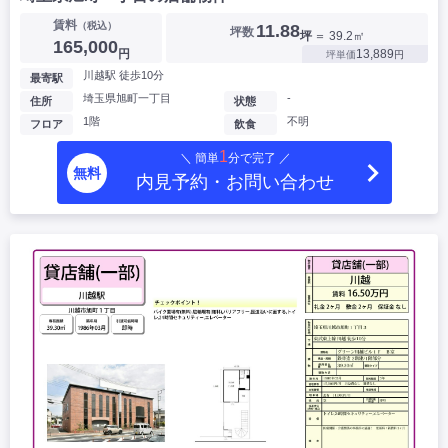
賃料
（税込）
11.88
坪数
坪
＝ 39.2㎡
165,000
円
13,889
坪単価
円
川越駅 徒歩10分
最寄駅
埼玉県旭町一丁目
-
住所
状態
1階
不明
フロア
飲食
1
＼ 簡単
分で完了 ／
無料
内見予約・お問い合わせ