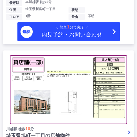
本川越駅 徒歩4分
最寄駅
埼玉県新富町一丁目
-
住所
状態
1階
不明
フロア
飲食
1
＼ 簡単
分で完了 ／
無料
内見予約・お問い合わせ
10
川越駅 徒歩
分
埼玉県旭町一丁目の店舗物件