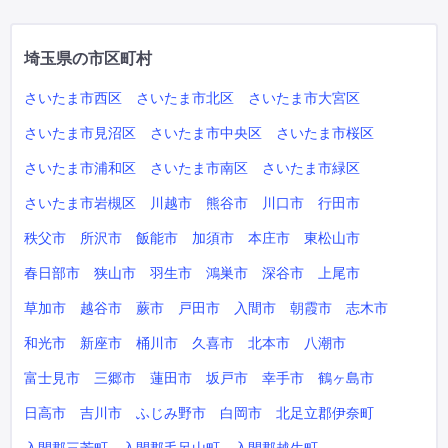
埼玉県の市区町村
さいたま市西区
さいたま市北区
さいたま市大宮区
さいたま市見沼区
さいたま市中央区
さいたま市桜区
さいたま市浦和区
さいたま市南区
さいたま市緑区
さいたま市岩槻区
川越市
熊谷市
川口市
行田市
秩父市
所沢市
飯能市
加須市
本庄市
東松山市
春日部市
狭山市
羽生市
鴻巣市
深谷市
上尾市
草加市
越谷市
蕨市
戸田市
入間市
朝霞市
志木市
和光市
新座市
桶川市
久喜市
北本市
八潮市
富士見市
三郷市
蓮田市
坂戸市
幸手市
鶴ヶ島市
日高市
吉川市
ふじみ野市
白岡市
北足立郡伊奈町