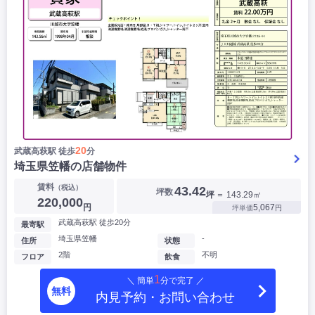
20
武蔵高萩駅 徒歩
分
埼玉県笠幡の店舗物件
賃料
（税込）
43.42
坪数
坪
＝ 143.29㎡
220,000
円
5,067
坪単価
円
武蔵高萩駅 徒歩20分
最寄駅
埼玉県笠幡
-
住所
状態
2階
不明
フロア
飲食
1
＼ 簡単
分で完了 ／
無料
内見予約・お問い合わせ