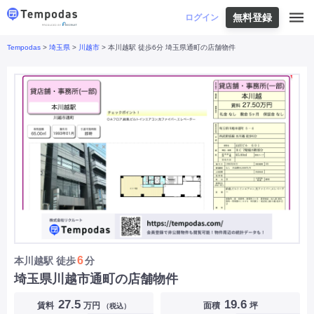
無料登録
はじめての方へ
ログイン
Tempodas
>
埼玉県
>
川越市
> 本川越駅 徒歩6分 埼玉県通町の店舗物件
Tempodasとは
都道府県や業種から探す
便利な機能
都道府県から探す
お役立ちコンテンツ
北海道
・
東北
北海道
|
青森県
|
岩手県
|
宮城県
|
秋田県
|
利用イメージ
山形県
|
福島県
|
関東
東京都
|
神奈川県
|
埼玉県
|
千葉県
|
栃木県
|
よくあるご質問
茨城県
|
群馬県
|
中部
山梨県
|
長野県
|
石川県
|
新潟県
|
富山県
|
お問い合わせ
福井県
|
愛知県
|
岐阜県
|
静岡県
|
近畿
大阪府
|
兵庫県
|
京都府
|
滋賀県
|
奈良県
|
和歌山県
|
三重県
|
中国
岡山県
|
広島県
|
鳥取県
|
島根県
|
山口県
|
四国
香川県
|
徳島県
|
愛媛県
|
高知県
|
九州
福岡県
|
佐賀県
|
長崎県
|
熊本県
|
大分県
|
6
本川越駅
徒歩
分
宮崎県
|
鹿児島県
|
沖縄県
|
埼玉県川越市通町の店舗物件
業種から探す
27.5
19.6
賃料
万円
面積
坪
（税込）
飲食店・飲食業