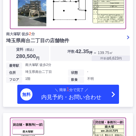
2
南大塚駅 徒歩
分
埼玉県南台二丁目の店舗物件
賃料
（税込）
42.35
坪数
坪
＝ 139.75㎡
280,500
円
6,623
坪単価
円
南大塚駅 徒歩2分
最寄駅
埼玉県南台二丁目
-
住所
状態
1階
不明
フロア
飲食
1
＼ 簡単
分で完了 ／
無料
内見予約・お問い合わせ