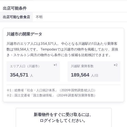
出店可能条件
出店可能な飲食店
不明
川越市の開業データ
川越市のエリア人口は354,571人。 中心となる川越駅の1日あたり乗降客
数は189,564人です。 Tempodasでは川越市の物件を掲載しており、居抜
き・スケルトン両方の物件から条件に合う候補を比較検討できます。
※1
※2
エリア人口（川越市）
川越駅 乗降客数
354,571
189,564
人
人/日
※1：総務省「社会・人口統計体系」（2020年国勢調査/総人口）
※2：国土交通省「国土数値情報」（2024年調査/駅別乗降客数）
新着物件をすぐに受け取るには、
ログインをしてください。