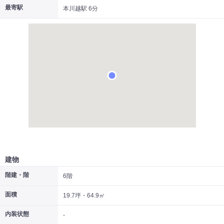
最寄駅
本川越駅 6分
|
|
|
居抜き
スケルトン
指定なし
建物
階建・階
6階
面積
19.7坪・64.9㎡
内装状態
-