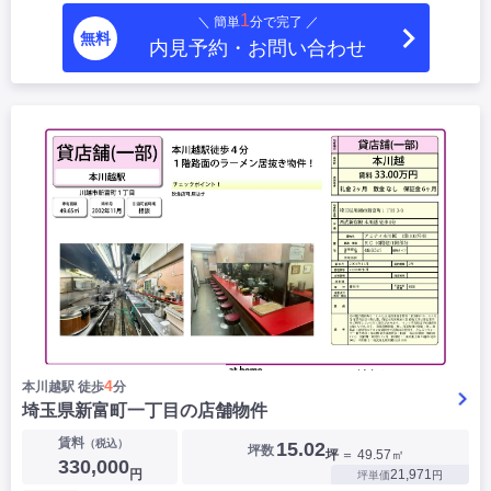
1
＼ 簡単
分で完了 ／
無料
内見予約・お問い合わせ
4
本川越駅 徒歩
分
埼玉県新富町一丁目の店舗物件
賃料
（税込）
15.02
坪数
坪
＝ 49.57㎡
330,000
円
21,971
坪単価
円