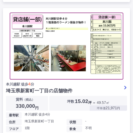
4
本川越駅 徒歩
分
埼玉県新富町一丁目の店舗物件
賃料
（税込）
15.02
坪数
坪
＝ 49.57㎡
330,000
円
21,971
坪単価
円
本川越駅 徒歩4分
最寄駅
埼玉県新富町一丁目
-
住所
状態
1階
不明
フロア
飲食