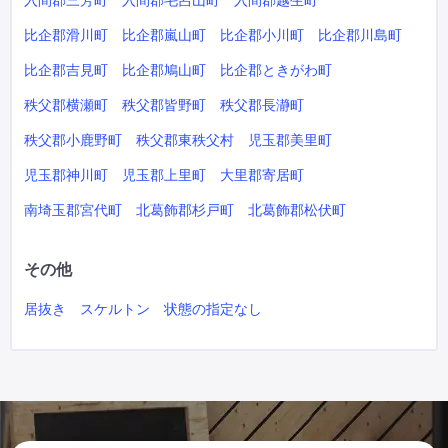
入間郡三芳町
入間郡毛呂山町
入間郡越生町
比企郡滑川町
比企郡嵐山町
比企郡小川町
比企郡川島町
比企郡吉見町
比企郡鳩山町
比企郡ときがわ町
秩父郡横瀬町
秩父郡皆野町
秩父郡長瀞町
秩父郡小鹿野町
秩父郡東秩父村
児玉郡美里町
児玉郡神川町
児玉郡上里町
大里郡寄居町
南埼玉郡宮代町
北葛飾郡杉戸町
北葛飾郡松伏町
その他
居抜き
スケルトン
状態の指定なし