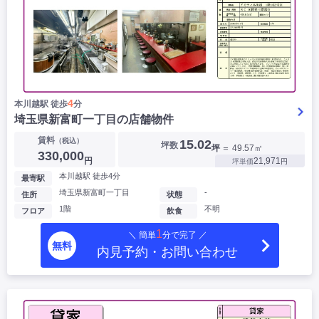
4
本川越駅 徒歩
分
埼玉県新富町一丁目の店舗物件
賃料
（税込）
15.02
坪数
坪
＝ 49.57㎡
330,000
円
21,971
坪単価
円
本川越駅 徒歩4分
最寄駅
埼玉県新富町一丁目
-
住所
状態
1階
不明
フロア
飲食
1
＼ 簡単
分で完了 ／
無料
内見予約・お問い合わせ