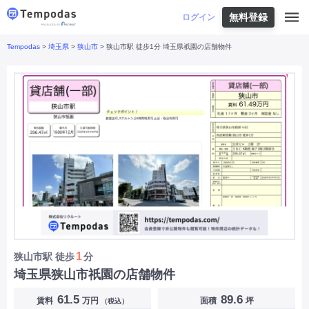
無料登録
はじめての方へ
ログイン
Tempodas
>
埼玉県
>
狭山市
> 狭山市駅 徒歩1分 埼玉県祇園の店舗物件
Tempodasとは
都道府県や業種から探す
便利な機能
都道府県から探す
お役立ちコンテンツ
北海道
・
東北
北海道
|
青森県
|
岩手県
|
宮城県
|
秋田県
|
利用イメージ
山形県
|
福島県
|
関東
東京都
|
神奈川県
|
埼玉県
|
千葉県
|
栃木県
|
よくあるご質問
茨城県
|
群馬県
|
中部
山梨県
|
長野県
|
石川県
|
新潟県
|
富山県
|
お問い合わせ
福井県
|
愛知県
|
岐阜県
|
静岡県
|
近畿
大阪府
|
兵庫県
|
京都府
|
滋賀県
|
奈良県
|
和歌山県
|
三重県
|
中国
岡山県
|
広島県
|
鳥取県
|
島根県
|
山口県
|
四国
香川県
|
徳島県
|
愛媛県
|
高知県
|
九州
福岡県
|
佐賀県
|
長崎県
|
熊本県
|
大分県
|
1
狭山市駅
徒歩
分
宮崎県
|
鹿児島県
|
沖縄県
|
埼玉県狭山市祇園の店舗物件
業種から探す
61.5
89.6
賃料
万円
面積
坪
（税込）
飲食店・飲食業