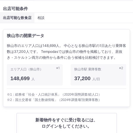
出店可能条件
出店可能な飲食店
相談
狭山市の開業データ
狭山市のエリア人口は148,699人。 中心となる狭山市駅の1日あたり乗降客
数は37,200人です。 Tempodasでは狭山市の物件を掲載しており、居抜
き・スケルトン両方の物件から条件に合う候補を比較検討できます。
※1
※2
エリア人口（狭山市）
狭山市駅 乗降客数
148,699
37,200
人
人/日
※1：総務省「社会・人口統計体系」（2020年国勢調査/総人口）
※2：国土交通省「国土数値情報」（2024年調査/駅別乗降客数）
新着物件をすぐに受け取るには、
ログインをしてください。