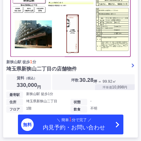
1
新狭山駅 徒歩
分
埼玉県新狭山二丁目の店舗物件
賃料
（税込）
30.28
坪数
坪
＝ 99.92㎡
330,000
円
10,898
坪単価
円
新狭山駅 徒歩1分
最寄駅
埼玉県新狭山二丁目
-
住所
状態
1階
不明
フロア
飲食
1
＼ 簡単
分で完了 ／
無料
内見予約・お問い合わせ