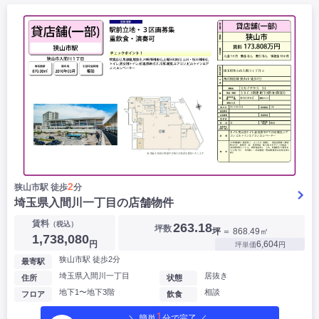
2
狭山市駅 徒歩
分
埼玉県入間川一丁目の店舗物件
賃料
（税込）
263.18
坪数
坪
＝ 868.49㎡
1,738,080
円
6,604
坪単価
円
狭山市駅 徒歩2分
最寄駅
埼玉県入間川一丁目
居抜き
住所
状態
地下1〜地下3階
相談
フロア
飲食
1
＼ 簡単
分で完了 ／