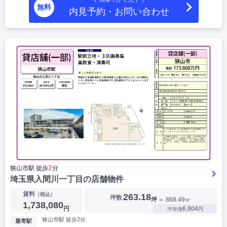
無料
内見予約・お問い合わせ
2
狭山市駅 徒歩
分
埼玉県入間川一丁目の店舗物件
賃料
（税込）
263.18
坪数
坪
＝ 868.49㎡
1,738,080
円
6,604
坪単価
円
狭山市駅 徒歩2分
最寄駅