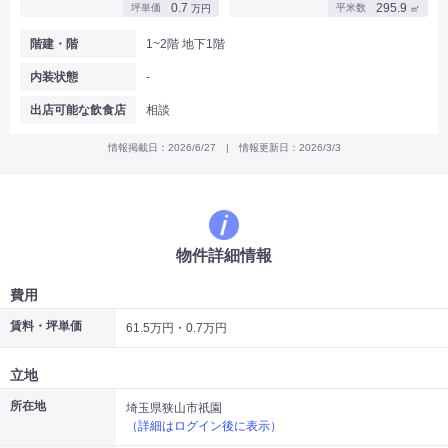
0.7
295.9
坪単価
平米数
万円
㎡
|
|
|
バー
カフェ・喫茶店・軽飲食
居酒屋・ダイニングバー・バル
|
|
ラーメン・中華料理
パン屋・ケーキ屋
階建・階
1~2階 地下1階
|
|
お好み焼き・ステーキ・鉄板焼き
焼肉・韓国料理
内装状態
-
|
|
|
洋食・レストラン
テイクアウト・デリバリー
そば・うどん
|
|
|
和食・寿司・小料理屋
カレー・インド料理
焼き鳥
出店可能な飲食店
相談
|
|
|
タピオカ
すき焼き・しゃぶしゃぶ
パスタ・イタリア料理
|
|
ファーストフード・屋台
フレンチ・フランス料理
情報掲載日：2026/6/27 | 情報更新日：2026/3/3
|
|
アジア料理・エスニック
カラオケ・パブ・スナック
サービス・医療
|
|
美容室・理容室
美容サロン(エステ・ネイル・マツエク)
|
|
マッサージ店・整体院
フィットネスジム
物件詳細情報
|
|
|
病院・クリニック・歯科
スクール・塾
不動産
小売・物販
費用
|
|
|
アパレル・古着屋
コンビニ
花屋
賃料・坪単価
61.5万円・0.7万円
その他
|
|
|
オフィス・事務所
コインランドリー
ネットカフェ・漫画喫茶
立地
|
スタジオ・ホール
所在地
埼玉県狭山市祇園
（詳細はログイン後に表示）
こだわり条件から探す