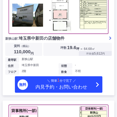
埼玉県中新田の店舗物件
新狭山駅
賃料
（税込）
19.6
坪数
坪
＝ 64.68㎡
110,000
円
5,612
坪単価
円
新狭山駅
最寄駅
埼玉県中新田
-
住所
状態
2階
不明
フロア
飲食
1
＼ 簡単
分で完了 ／
無料
内見予約・お問い合わせ