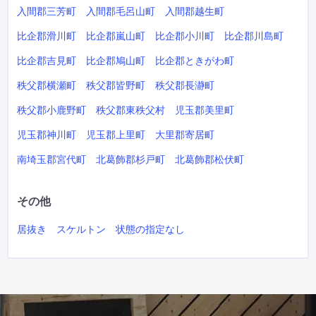
入間郡三芳町
入間郡毛呂山町
入間郡越生町
比企郡滑川町
比企郡嵐山町
比企郡小川町
比企郡川島町
比企郡吉見町
比企郡鳩山町
比企郡ときがわ町
秩父郡横瀬町
秩父郡皆野町
秩父郡長瀞町
秩父郡小鹿野町
秩父郡東秩父村
児玉郡美里町
児玉郡神川町
児玉郡上里町
大里郡寄居町
南埼玉郡宮代町
北葛飾郡杉戸町
北葛飾郡松伏町
その他
居抜き
スケルトン
状態の指定なし