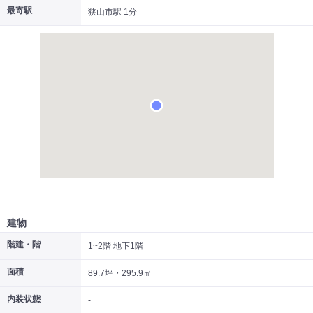
最寄駅
狭山市駅 1分
|
|
|
居抜き
スケルトン
指定なし
建物
階建・階
1~2階 地下1階
面積
89.7坪・295.9㎡
内装状態
-