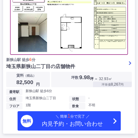
6
新狭山駅 徒歩
分
埼玉県新狭山二丁目の店舗物件
賃料
（税込）
9.98
坪数
坪
＝ 32.93㎡
82,500
円
8,267
坪単価
円
新狭山駅 徒歩6分
最寄駅
埼玉県新狭山二丁目
-
住所
状態
1階
不明
フロア
飲食
1
＼ 簡単
分で完了 ／
無料
内見予約・お問い合わせ