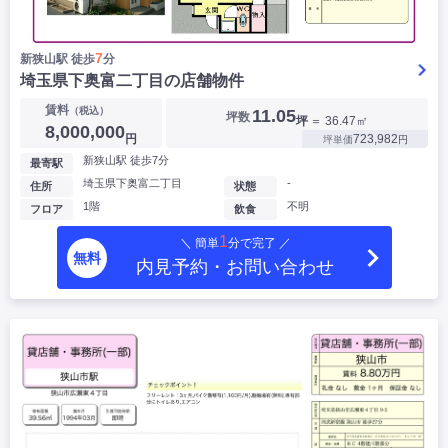
7
新狭山駅 徒歩
分
埼玉県下奥富二丁目の店舗物件
賃料
（税込）
11.05
坪数
坪
＝ 36.47㎡
8,000,000
円
723,982
坪単価
円
新狭山駅 徒歩7分
最寄駅
埼玉県下奥富二丁目
-
住所
状態
1階
不明
フロア
飲食
1
＼ 簡単
分で完了 ／
無料
内見予約・お問い合わせ