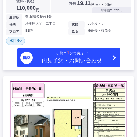
賃料
（税込）
19.11
坪数
坪
＝ 63.06㎡
110,000
円
5,756
坪単価
円
狭山市駅 徒歩3分
最寄駅
埼玉県入間川二丁目
スケルトン
住所
状態
B1階
重飲食・軽飲食
フロア
飲食
水回り
1
＼ 簡単
分で完了 ／
無料
内見予約・お問い合わせ