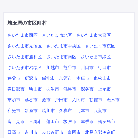
埼玉県の市区町村
さいたま市西区
さいたま市北区
さいたま市大宮区
さいたま市見沼区
さいたま市中央区
さいたま市桜区
さいたま市浦和区
さいたま市南区
さいたま市緑区
さいたま市岩槻区
川越市
熊谷市
川口市
行田市
秩父市
所沢市
飯能市
加須市
本庄市
東松山市
春日部市
狭山市
羽生市
鴻巣市
深谷市
上尾市
草加市
越谷市
蕨市
戸田市
入間市
朝霞市
志木市
和光市
新座市
桶川市
久喜市
北本市
八潮市
富士見市
三郷市
蓮田市
坂戸市
幸手市
鶴ヶ島市
日高市
吉川市
ふじみ野市
白岡市
北足立郡伊奈町