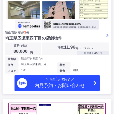
3
狭山市駅 徒歩
分
埼玉県広瀬東四丁目の店舗物件
賃料
（税込）
11.96
坪数
坪
＝ 39.47㎡
88,000
円
7,358
坪単価
円
狭山市駅 徒歩3分
最寄駅
埼玉県広瀬東四丁目
-
住所
状態
1階
相談
フロア
飲食
1
＼ 簡単
分で完了 ／
無料
内見予約・お問い合わせ