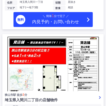
埼玉県入間川一丁目
居抜き
住所
状態
地下1〜地下3階
相談
フロア
飲食
1
＼ 簡単
分で完了 ／
無料
内見予約・お問い合わせ
3
狭山市駅 徒歩
分
埼玉県入間川二丁目の店舗物件