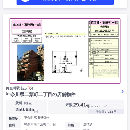
3
黄金町駅 徒歩
分
神奈川県二葉町二丁目の店舗物件
賃料
（税込）
29.41
坪数
坪
＝ 97.05㎡
250,635
円
8,522
坪単価
円
黄金町駅 徒歩3分
最寄駅
神奈川県二葉町二丁目
居抜き
住所
状態