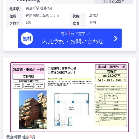
円
8,522
坪単価
円
黄金町駅 徒歩3分
最寄駅
神奈川県二葉町二丁目
居抜き
住所
状態
1階
不明
フロア
飲食
1
＼ 簡単
分で完了 ／
無料
内見予約・お問い合わせ
8
黄金町駅 徒歩
分