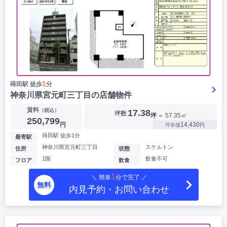
1
蒔田駅 徒歩
分
神奈川県宮元町三丁目の店舗物件
賃料
（税込）
17.38
坪数
坪
＝ 57.35㎡
250,799
円
14,430
坪単価
円
蒔田駅 徒歩1分
最寄駅
神奈川県宮元町三丁目
スケルトン
住所
状態
1階
飲食不可
フロア
飲食
1
＼ 簡単
分で完了 ／
無料
内見予約・お問い合わせ