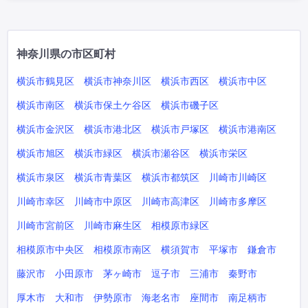
神奈川県の市区町村
横浜市鶴見区
横浜市神奈川区
横浜市西区
横浜市中区
横浜市南区
横浜市保土ケ谷区
横浜市磯子区
横浜市金沢区
横浜市港北区
横浜市戸塚区
横浜市港南区
横浜市旭区
横浜市緑区
横浜市瀬谷区
横浜市栄区
横浜市泉区
横浜市青葉区
横浜市都筑区
川崎市川崎区
川崎市幸区
川崎市中原区
川崎市高津区
川崎市多摩区
川崎市宮前区
川崎市麻生区
相模原市緑区
相模原市中央区
相模原市南区
横須賀市
平塚市
鎌倉市
藤沢市
小田原市
茅ヶ崎市
逗子市
三浦市
秦野市
厚木市
大和市
伊勢原市
海老名市
座間市
南足柄市