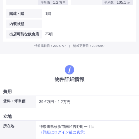
1.2
105.1
坪単価
平米数
万円
㎡
|
|
|
バー
カフェ・喫茶店・軽飲食
居酒屋・ダイニングバー・バル
|
|
ラーメン・中華料理
パン屋・ケーキ屋
階建・階
1階
|
|
お好み焼き・ステーキ・鉄板焼き
焼肉・韓国料理
内装状態
-
|
|
|
洋食・レストラン
テイクアウト・デリバリー
そば・うどん
|
|
|
和食・寿司・小料理屋
カレー・インド料理
焼き鳥
出店可能な飲食店
不明
|
|
|
タピオカ
すき焼き・しゃぶしゃぶ
パスタ・イタリア料理
|
|
ファーストフード・屋台
フレンチ・フランス料理
情報掲載日：2026/7/7 | 情報更新日：2026/5/7
|
|
アジア料理・エスニック
カラオケ・パブ・スナック
サービス・医療
|
|
美容室・理容室
美容サロン(エステ・ネイル・マツエク)
|
|
マッサージ店・整体院
フィットネスジム
物件詳細情報
|
|
|
病院・クリニック・歯科
スクール・塾
不動産
小売・物販
費用
|
|
|
アパレル・古着屋
コンビニ
花屋
賃料・坪単価
39.6万円・1.2万円
その他
|
|
|
オフィス・事務所
コインランドリー
ネットカフェ・漫画喫茶
立地
|
スタジオ・ホール
所在地
神奈川県横浜市南区吉野町一丁目
（詳細はログイン後に表示）
こだわり条件から探す