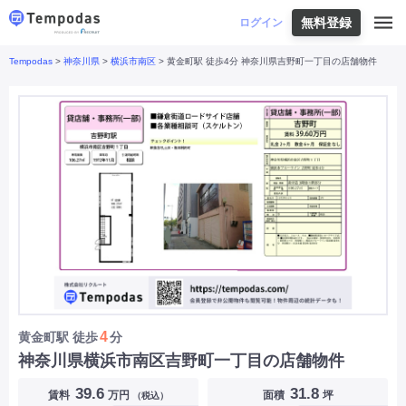
無料登録
はじめての方へ
ログイン
Tempodas
>
神奈川県
>
横浜市南区
> 黄金町駅 徒歩4分 神奈川県吉野町一丁目の店舗物件
Tempodasとは
都道府県や業種から探す
便利な機能
都道府県から探す
お役立ちコンテンツ
北海道
・
東北
北海道
|
青森県
|
岩手県
|
宮城県
|
秋田県
|
利用イメージ
山形県
|
福島県
|
関東
東京都
|
神奈川県
|
埼玉県
|
千葉県
|
栃木県
|
よくあるご質問
茨城県
|
群馬県
|
中部
山梨県
|
長野県
|
石川県
|
新潟県
|
富山県
|
お問い合わせ
福井県
|
愛知県
|
岐阜県
|
静岡県
|
近畿
大阪府
|
兵庫県
|
京都府
|
滋賀県
|
奈良県
|
和歌山県
|
三重県
|
中国
岡山県
|
広島県
|
鳥取県
|
島根県
|
山口県
|
四国
香川県
|
徳島県
|
愛媛県
|
高知県
|
九州
福岡県
|
佐賀県
|
長崎県
|
熊本県
|
大分県
|
4
黄金町駅
徒歩
分
宮崎県
|
鹿児島県
|
沖縄県
|
神奈川県横浜市南区吉野町一丁目の店舗物件
業種から探す
39.6
31.8
賃料
万円
面積
坪
（税込）
飲食店・飲食業