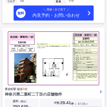
1階
不明
フロア
飲食
1
＼ 簡単
分で完了 ／
無料
内見予約・お問い合わせ
3
黄金町駅 徒歩
分
神奈川県二葉町二丁目の店舗物件
賃料
（税込）
29.41
坪数
坪
＝ 97.05㎡
250,635