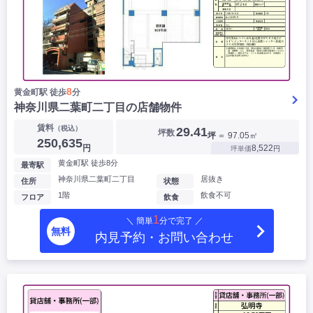
8
黄金町駅 徒歩
分
神奈川県二葉町二丁目の店舗物件
賃料
（税込）
29.41
坪数
坪
＝ 97.05㎡
250,635
円
8,522
坪単価
円
黄金町駅 徒歩8分
最寄駅
神奈川県二葉町二丁目
居抜き
住所
状態
1階
飲食不可
フロア
飲食
1
＼ 簡単
分で完了 ／
無料
内見予約・お問い合わせ