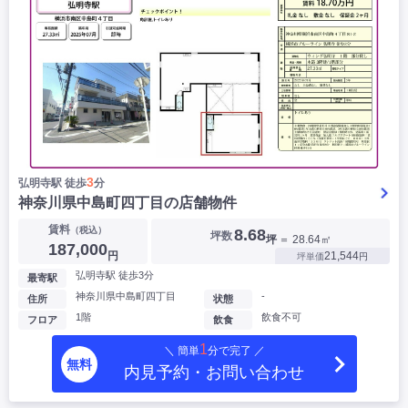
3
弘明寺駅 徒歩
分
神奈川県中島町四丁目の店舗物件
賃料
（税込）
8.68
坪数
坪
＝ 28.64㎡
187,000
円
21,544
坪単価
円
弘明寺駅 徒歩3分
最寄駅
神奈川県中島町四丁目
-
住所
状態
1階
飲食不可
フロア
飲食
1
＼ 簡単
分で完了 ／
無料
内見予約・お問い合わせ