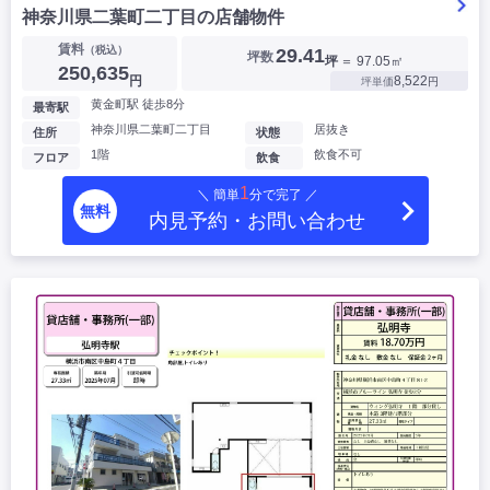
神奈川県二葉町二丁目の店舗物件
賃料
（税込）
29.41
坪数
坪
＝ 97.05㎡
250,635
円
8,522
坪単価
円
黄金町駅 徒歩8分
最寄駅
神奈川県二葉町二丁目
居抜き
住所
状態
1階
飲食不可
フロア
飲食
1
＼ 簡単
分で完了 ／
無料
内見予約・お問い合わせ