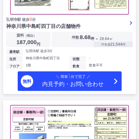
3
弘明寺駅 徒歩
分
神奈川県中島町四丁目の店舗物件
賃料
（税込）
8.68
坪数
坪
＝ 28.64㎡
187,000
円
21,544
坪単価
円
弘明寺駅 徒歩3分
最寄駅
神奈川県中島町四丁目
-
住所
状態
1階
飲食不可
フロア
飲食
1
＼ 簡単
分で完了 ／
無料
内見予約・お問い合わせ