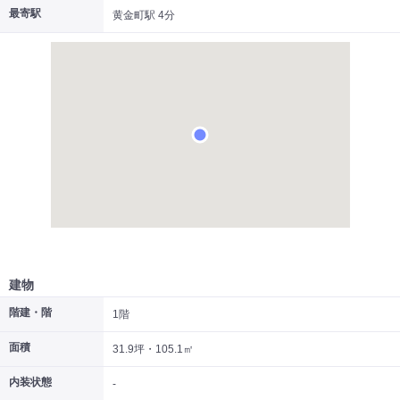
最寄駅
黄金町駅 4分
|
|
|
居抜き
スケルトン
指定なし
建物
階建・階
1階
面積
31.9坪・105.1㎡
内装状態
-