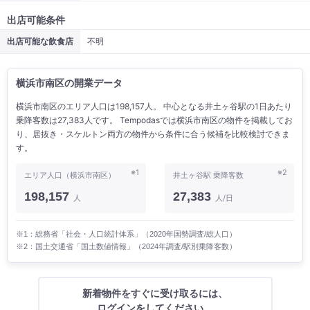
出店可能条件
出店可能な飲食店
不明
横浜市南区の開業データ
横浜市南区のエリア人口は198,157人。 中心となる井土ヶ谷駅の1日あたり
乗降客数は27,383人です。 Tempodasでは横浜市南区の物件を掲載してお
り、居抜き・スケルトン両方の物件から条件に合う候補を比較検討できま
す。
※1
※2
エリア人口（横浜市南区）
井土ヶ谷駅 乗降客数
198,157
27,383
人
人/日
※1：総務省「社会・人口統計体系」（2020年国勢調査/総人口）
※2：国土交通省「国土数値情報」（2024年調査/駅別乗降客数）
新着物件をすぐに受け取るには、
ログインをしてください。