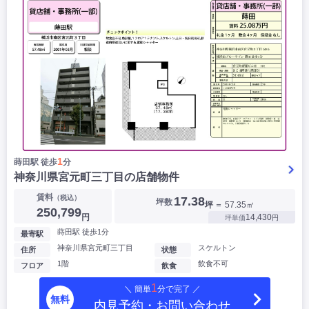
1
蒔田駅 徒歩
分
神奈川県宮元町三丁目の店舗物件
賃料
（税込）
17.38
坪数
坪
＝ 57.35㎡
250,799
円
14,430
坪単価
円
蒔田駅 徒歩1分
最寄駅
神奈川県宮元町三丁目
スケルトン
住所
状態
1階
飲食不可
フロア
飲食
1
＼ 簡単
分で完了 ／
無料
内見予約・お問い合わせ