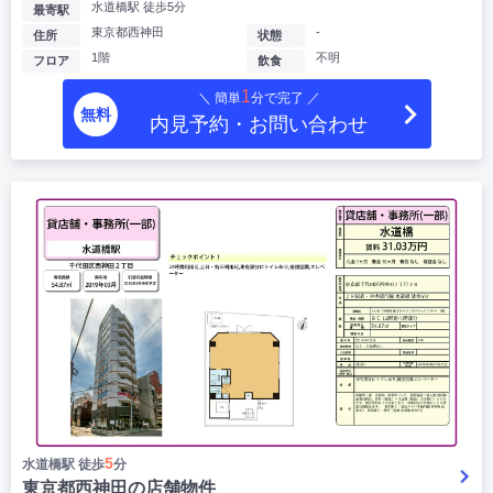
水道橋駅 徒歩5分
最寄駅
東京都西神田
-
住所
状態
1階
不明
フロア
飲食
1
＼ 簡単
分で完了 ／
無料
内見予約・お問い合わせ
5
水道橋駅 徒歩
分
東京都西神田の店舗物件