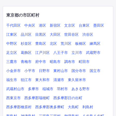
東京都の市区町村
千代田区
中央区
港区
新宿区
文京区
台東区
墨田区
江東区
品川区
目黒区
大田区
世田谷区
渋谷区
中野区
杉並区
豊島区
北区
荒川区
板橋区
練馬区
足立区
葛飾区
江戸川区
八王子市
立川市
武蔵野市
三鷹市
青梅市
府中市
昭島市
調布市
町田市
小金井市
小平市
日野市
東村山市
国分寺市
国立市
福生市
狛江市
東大和市
清瀬市
東久留米市
武蔵村山市
多摩市
稲城市
羽村市
あきる野市
西東京市
西多摩郡瑞穂町
西多摩郡日の出町
西多摩郡檜原村
西多摩郡奥多摩町
大島町
利島村