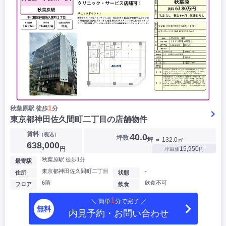
1
秋葉原駅 徒歩
分
東京都神田佐久間町二丁目の店舗物件
賃料
（税込）
40.0
坪数
坪
＝ 132.0㎡
638,000
円
15,950
坪単価
円
秋葉原駅 徒歩1分
最寄駅
東京都神田佐久間町二丁目
-
住所
状態
6階
飲食不可
フロア
飲食
1
＼ 簡単
分で完了 ／
無料
内見予約・お問い合わせ