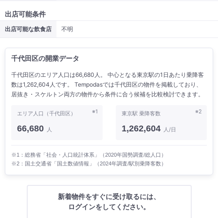
出店可能条件
出店可能な飲食店
不明
千代田区の開業データ
千代田区のエリア人口は66,680人。 中心となる東京駅の1日あたり乗降客
数は1,262,604人です。 Tempodasでは千代田区の物件を掲載しており、
居抜き・スケルトン両方の物件から条件に合う候補を比較検討できます。
※1
※2
エリア人口（千代田区）
東京駅 乗降客数
66,680
1,262,604
人
人/日
※1：総務省「社会・人口統計体系」（2020年国勢調査/総人口）
※2：国土交通省「国土数値情報」（2024年調査/駅別乗降客数）
新着物件をすぐに受け取るには、
ログインをしてください。