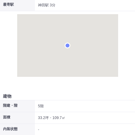
最寄駅
神田駅 3分
|
|
|
居抜き
スケルトン
指定なし
建物
階建・階
5階
面積
33.2坪・109.7㎡
内装状態
-