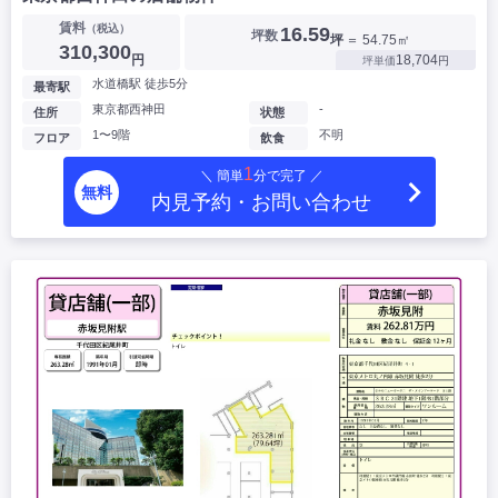
賃料
（税込）
16.59
坪数
坪
＝ 54.75㎡
310,300
円
18,704
坪単価
円
水道橋駅 徒歩5分
最寄駅
東京都西神田
-
住所
状態
1〜9階
不明
フロア
飲食
1
＼ 簡単
分で完了 ／
無料
内見予約・お問い合わせ