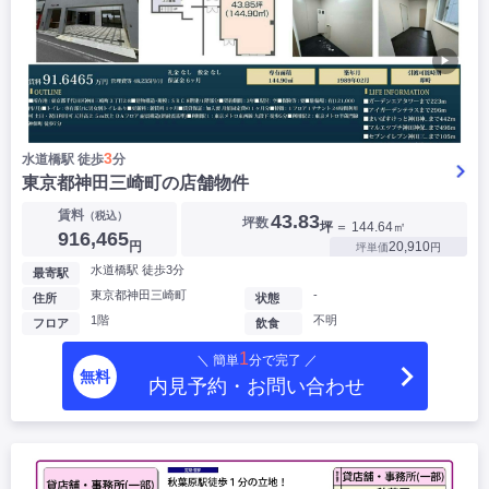
▶
3
水道橋駅 徒歩
分
東京都神田三崎町の店舗物件
賃料
（税込）
43.83
坪数
坪
＝ 144.64㎡
916,465
円
20,910
坪単価
円
水道橋駅 徒歩3分
最寄駅
東京都神田三崎町
-
住所
状態
1階
不明
フロア
飲食
1
＼ 簡単
分で完了 ／
無料
内見予約・お問い合わせ