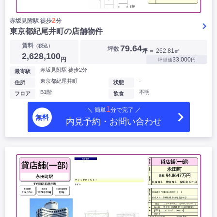
2
赤坂見附駅 徒歩
分
東京都紀尾井町の店舗物件
賃料
（税込）
79.64
坪数
坪
＝ 262.81㎡
2,628,100
円
33,000
坪単価
円
赤坂見附駅 徒歩2分
最寄駅
東京都紀尾井町
-
住所
状態
B1階
不明
フロア
飲食
1
＼ 簡単
分で完了 ／
無料
内見予約・お問い合わせ