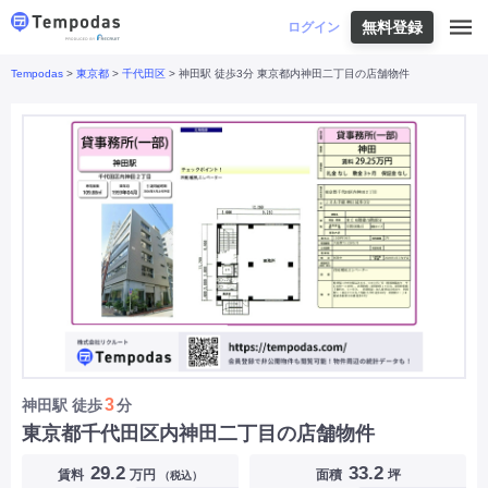
無料登録
はじめての方へ
ログイン
Tempodas
>
東京都
>
千代田区
> 神田駅 徒歩3分 東京都内神田二丁目の店舗物件
Tempodasとは
都道府県や業種から探す
便利な機能
都道府県から探す
お役立ちコンテンツ
北海道
・
東北
北海道
|
青森県
|
岩手県
|
宮城県
|
秋田県
|
利用イメージ
山形県
|
福島県
|
関東
東京都
|
神奈川県
|
埼玉県
|
千葉県
|
栃木県
|
よくあるご質問
茨城県
|
群馬県
|
中部
山梨県
|
長野県
|
石川県
|
新潟県
|
富山県
|
お問い合わせ
福井県
|
愛知県
|
岐阜県
|
静岡県
|
近畿
大阪府
|
兵庫県
|
京都府
|
滋賀県
|
奈良県
|
和歌山県
|
三重県
|
中国
岡山県
|
広島県
|
鳥取県
|
島根県
|
山口県
|
四国
香川県
|
徳島県
|
愛媛県
|
高知県
|
九州
福岡県
|
佐賀県
|
長崎県
|
熊本県
|
大分県
|
3
神田駅
徒歩
分
宮崎県
|
鹿児島県
|
沖縄県
|
東京都千代田区内神田二丁目の店舗物件
業種から探す
29.2
33.2
賃料
万円
面積
坪
（税込）
飲食店・飲食業