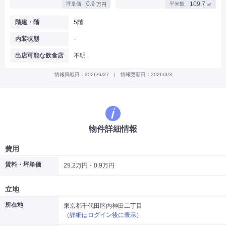
0.9
109.7
坪単価
平米数
万円
㎡
|
|
|
バー
カフェ・喫茶店・軽飲食
居酒屋・ダイニングバー・バル
|
|
ラーメン・中華料理
パン屋・ケーキ屋
階建・階
5階
|
|
お好み焼き・ステーキ・鉄板焼き
焼肉・韓国料理
内装状態
-
|
|
|
洋食・レストラン
テイクアウト・デリバリー
そば・うどん
|
|
|
和食・寿司・小料理屋
カレー・インド料理
焼き鳥
出店可能な飲食店
不明
|
|
|
タピオカ
すき焼き・しゃぶしゃぶ
パスタ・イタリア料理
|
|
ファーストフード・屋台
フレンチ・フランス料理
情報掲載日：2026/6/27 | 情報更新日：2026/3/3
|
|
アジア料理・エスニック
カラオケ・パブ・スナック
サービス・医療
|
|
美容室・理容室
美容サロン(エステ・ネイル・マツエク)
|
|
マッサージ店・整体院
フィットネスジム
物件詳細情報
|
|
|
病院・クリニック・歯科
スクール・塾
不動産
小売・物販
費用
|
|
|
アパレル・古着屋
コンビニ
花屋
賃料・坪単価
29.2万円・0.9万円
その他
|
|
|
オフィス・事務所
コインランドリー
ネットカフェ・漫画喫茶
立地
|
スタジオ・ホール
所在地
東京都千代田区内神田二丁目
（詳細はログイン後に表示）
こだわり条件から探す