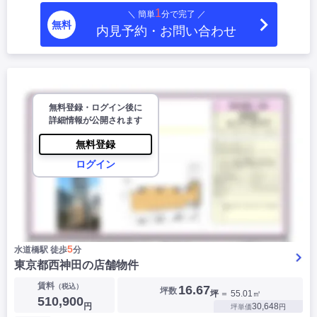
1
＼ 簡単
分で完了 ／
無料
内見予約・お問い合わせ
無料登録・ログイン後に
詳細情報が公開されます
無料登録
ログイン
5
水道橋駅 徒歩
分
東京都西神田の店舗物件
賃料
（税込）
16.67
坪数
坪
＝ 55.01㎡
510,900
円
30,648
坪単価
円