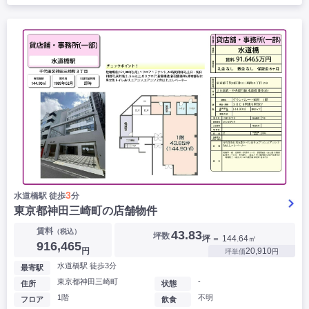
3
水道橋駅 徒歩
分
東京都神田三崎町の店舗物件
賃料
（税込）
43.83
坪数
坪
＝ 144.64㎡
916,465
円
20,910
坪単価
円
水道橋駅 徒歩3分
最寄駅
東京都神田三崎町
-
住所
状態
1階
不明
フロア
飲食