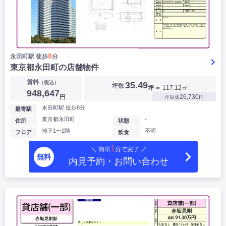
8
永田町駅 徒歩
分
東京都永田町の店舗物件
賃料
（税込）
35.49
坪数
坪
＝ 117.12㎡
948,647
円
26,730
坪単価
円
永田町駅 徒歩8分
最寄駅
東京都永田町
-
住所
状態
地下1〜2階
不明
フロア
飲食
1
＼ 簡単
分で完了 ／
無料
内見予約・お問い合わせ