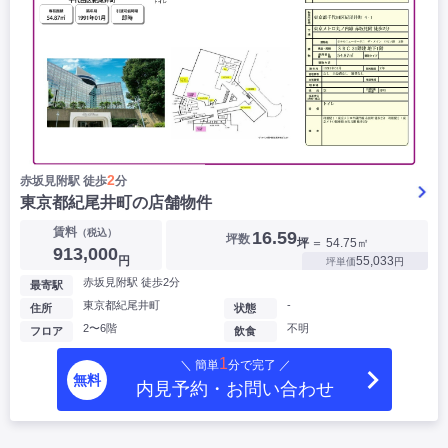
2
赤坂見附駅 徒歩
分
東京都紀尾井町の店舗物件
賃料
（税込）
16.59
坪数
坪
＝ 54.75㎡
913,000
円
55,033
坪単価
円
赤坂見附駅 徒歩2分
最寄駅
東京都紀尾井町
-
住所
状態
2〜6階
不明
フロア
飲食
1
＼ 簡単
分で完了 ／
無料
内見予約・お問い合わせ