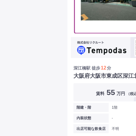
12
深江橋駅
徒歩
分
大阪府大阪市東成区深江
55
賃料
万円
（税
階建・階
1階
内装状態
-
出店可能な飲食店
不明