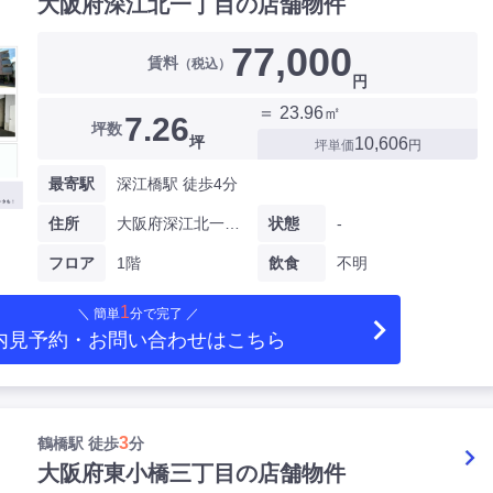
大阪府深江北一丁目の店舗物件
77,000
賃料
（税込）
円
＝ 23.96㎡
7.26
坪数
坪
10,606
坪単価
円
最寄駅
深江橋駅 徒歩4分
住所
大阪府深江北一丁目
状態
-
フロア
1階
飲食
不明
1
＼ 簡単
分で完了 ／
内見予約・お問い合わせ
はこちら
3
鶴橋駅 徒歩
分
大阪府東小橋三丁目の店舗物件