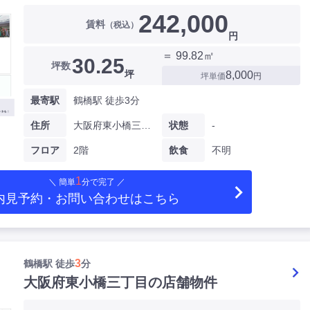
242,000
賃料
（税込）
円
＝ 99.82㎡
30.25
坪数
坪
8,000
坪単価
円
最寄駅
鶴橋駅 徒歩3分
住所
大阪府東小橋三丁目
状態
-
フロア
2階
飲食
不明
1
＼ 簡単
分で完了 ／
内見予約・お問い合わせ
はこちら
3
鶴橋駅 徒歩
分
大阪府東小橋三丁目の店舗物件