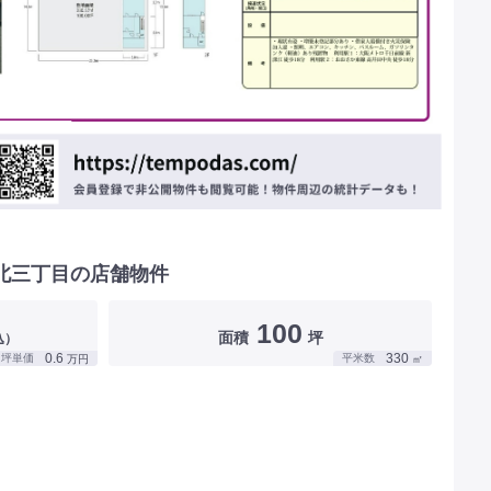
北三丁目の店舗物件
100
面積
坪
込）
0.6
330
坪単価
平米数
万円
㎡