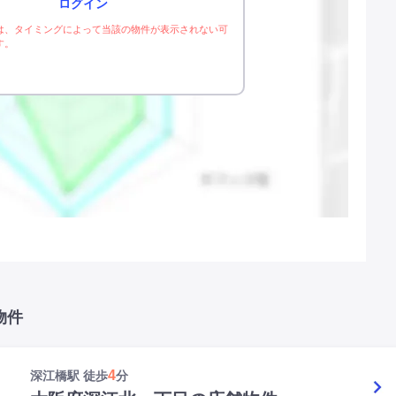
ログイン
は、タイミングによって当該の物件が表示されない可
す。
物件
4
深江橋駅 徒歩
分