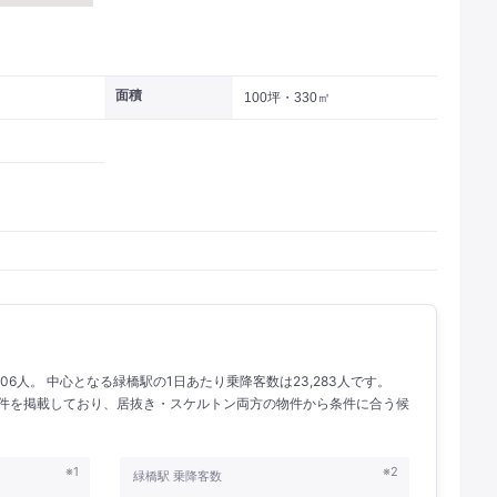
面積
100坪・330㎡
06人。 中心となる緑橋駅の1日あたり乗降客数は23,283人です。
の物件を掲載しており、居抜き・スケルトン両方の物件から条件に合う候
※1
※2
緑橋駅 乗降客数