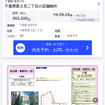
5
千葉駅 徒歩
分
千葉県富士見二丁目の店舗物件
賃料
（税込）
29.19
坪数
坪
＝ 96.33㎡
353,320
円
12,104
坪単価
円
千葉駅 徒歩5分
最寄駅
千葉県富士見二丁目
-
住所
状態
4階
飲食不可
フロア
飲食
1
＼ 簡単
分で完了 ／
無料
内見予約・お問い合わせ
▶