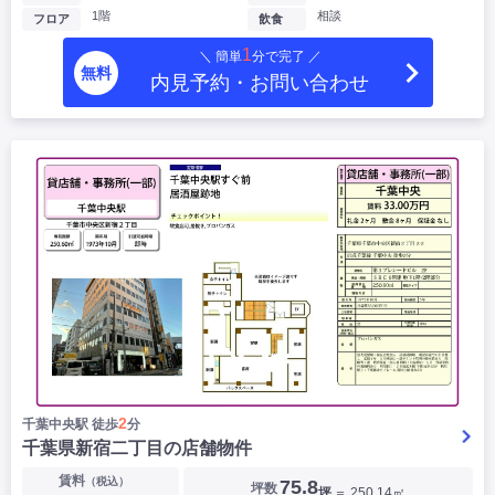
1階
相談
フロア
飲食
1
＼ 簡単
分で完了 ／
無料
内見予約・お問い合わせ
2
千葉中央駅 徒歩
分
千葉県新宿二丁目の店舗物件
賃料
（税込）
75.8
坪数
坪
＝ 250.14㎡