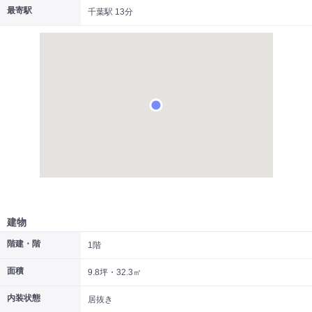
最寄駅
千葉駅 13分
|
|
|
居抜き
スケルトン
指定なし
建物
階建・階
1階
面積
9.8坪・32.3㎡
内装状態
居抜き