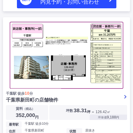
内見予約・お問い合わせ
10
千葉駅 徒歩
分
千葉県新田町の店舗物件
賃料
（税込）
38.31
坪数
坪
＝ 126.42㎡
352,000
円
9,188
坪単価
円
千葉駅 徒歩10分
最寄駅
千葉県新田町
居抜き
住所
状態