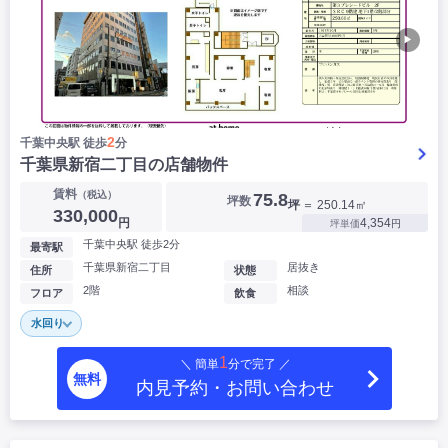
▶
2
千葉中央駅 徒歩
分
千葉県新宿二丁目の店舗物件
賃料
（税込）
75.8
坪数
坪
＝ 250.14㎡
330,000
円
4,354
坪単価
円
千葉中央駅 徒歩2分
最寄駅
千葉県新宿二丁目
居抜き
住所
状態
2階
相談
フロア
飲食
水回り
1
＼ 簡単
分で完了 ／
無料
内見予約・お問い合わせ