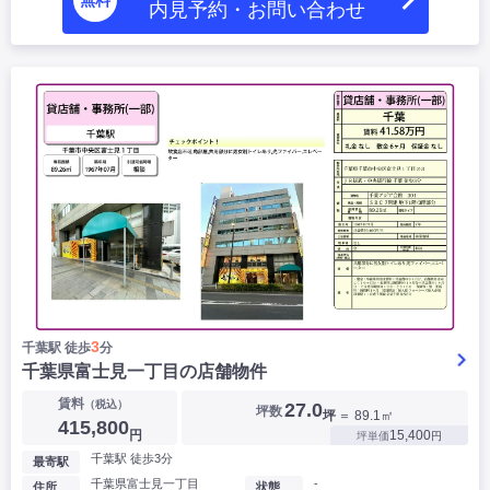
内見予約・お問い合わせ
3
千葉駅 徒歩
分
千葉県富士見一丁目の店舗物件
賃料
（税込）
27.0
坪数
坪
＝ 89.1㎡
415,800
円
15,400
坪単価
円
千葉駅 徒歩3分
最寄駅
千葉県富士見一丁目
-
住所
状態