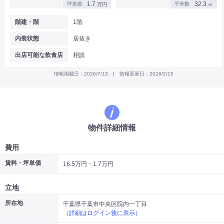
1.7
32.3
坪単価
平米数
万円
㎡
|
|
|
バー
カフェ・喫茶店・軽飲食
居酒屋・ダイニングバー・バル
|
|
ラーメン・中華料理
パン屋・ケーキ屋
階建・階
1階
|
|
お好み焼き・ステーキ・鉄板焼き
焼肉・韓国料理
内装状態
居抜き
|
|
|
洋食・レストラン
テイクアウト・デリバリー
そば・うどん
|
|
|
和食・寿司・小料理屋
カレー・インド料理
焼き鳥
出店可能な飲食店
相談
|
|
|
タピオカ
すき焼き・しゃぶしゃぶ
パスタ・イタリア料理
|
|
ファーストフード・屋台
フレンチ・フランス料理
情報掲載日：2026/7/13 | 情報更新日：2026/2/15
|
|
アジア料理・エスニック
カラオケ・パブ・スナック
サービス・医療
|
|
美容室・理容室
美容サロン(エステ・ネイル・マツエク)
|
|
マッサージ店・整体院
フィットネスジム
物件詳細情報
|
|
|
病院・クリニック・歯科
スクール・塾
不動産
小売・物販
費用
|
|
|
アパレル・古着屋
コンビニ
花屋
賃料・坪単価
16.5万円・1.7万円
その他
|
|
|
オフィス・事務所
コインランドリー
ネットカフェ・漫画喫茶
立地
|
スタジオ・ホール
所在地
千葉県千葉市中央区院内一丁目
（詳細はログイン後に表示）
こだわり条件から探す