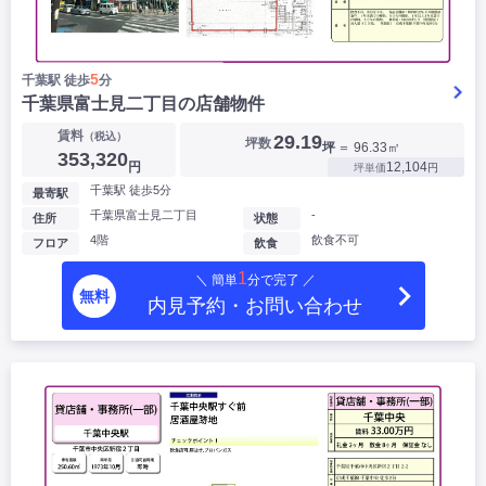
5
千葉駅 徒歩
分
千葉県富士見二丁目の店舗物件
賃料
（税込）
29.19
坪数
坪
＝ 96.33㎡
353,320
円
12,104
坪単価
円
千葉駅 徒歩5分
最寄駅
千葉県富士見二丁目
-
住所
状態
4階
飲食不可
フロア
飲食
1
＼ 簡単
分で完了 ／
無料
内見予約・お問い合わせ