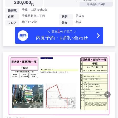
330,000
円
4,354
坪単価
円
千葉中央駅 徒歩2分
最寄駅
千葉県新宿二丁目
居抜き
住所
状態
地下1〜2階
相談
フロア
飲食
1
＼ 簡単
分で完了 ／
無料
内見予約・お問い合わせ
▶