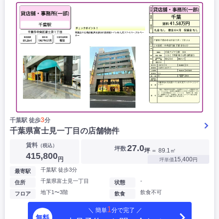
3
千葉駅 徒歩
分
千葉県富士見一丁目の店舗物件
賃料
（税込）
27.0
坪数
坪
＝ 89.1㎡
415,800
円
15,400
坪単価
円
千葉駅 徒歩3分
最寄駅
千葉県富士見一丁目
-
住所
状態
地下1〜3階
飲食不可
フロア
飲食
1
＼ 簡単
分で完了 ／
無料