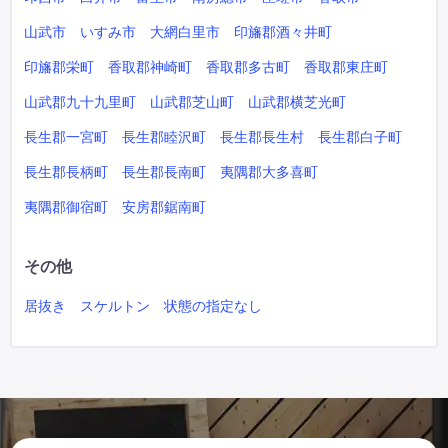
山武市
いすみ市
大網白里市
印旛郡酒々井町
印旛郡栄町
香取郡神崎町
香取郡多古町
香取郡東庄町
山武郡九十九里町
山武郡芝山町
山武郡横芝光町
長生郡一宮町
長生郡睦沢町
長生郡長生村
長生郡白子町
長生郡長柄町
長生郡長南町
夷隅郡大多喜町
夷隅郡御宿町
安房郡鋸南町
その他
居抜き
スケルトン
状態の指定なし