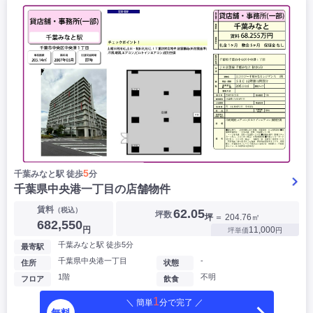
5
千葉みなと駅 徒歩
分
千葉県中央港一丁目の店舗物件
▶
賃料
（税込）
62.05
坪数
坪
＝ 204.76㎡
682,550
円
11,000
坪単価
円
千葉みなと駅 徒歩5分
最寄駅
千葉県中央港一丁目
-
住所
状態
1階
不明
フロア
飲食
1
＼ 簡単
分で完了 ／
無料