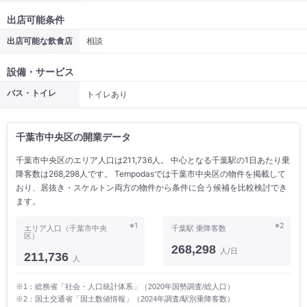
出店可能条件
出店可能な飲食店
相談
設備・サービス
バス・トイレ
トイレあり
千葉市中央区の開業データ
千葉市中央区のエリア人口は211,736人。 中心となる千葉駅の1日あたり乗
降客数は268,298人です。 Tempodasでは千葉市中央区の物件を掲載して
おり、居抜き・スケルトン両方の物件から条件に合う候補を比較検討でき
ます。
※1
※2
エリア人口（千葉市中央
千葉駅 乗降客数
区）
268,298
人/日
211,736
人
※1：総務省「社会・人口統計体系」（2020年国勢調査/総人口）
※2：国土交通省「国土数値情報」（2024年調査/駅別乗降客数）