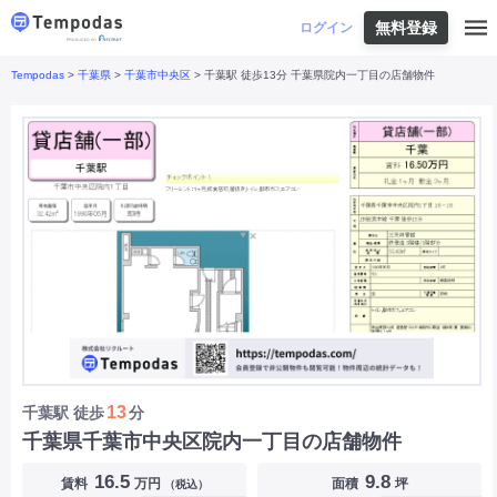
無料登録
はじめての方へ
ログイン
Tempodas
>
千葉県
>
千葉市中央区
> 千葉駅 徒歩13分 千葉県院内一丁目の店舗物件
Tempodasとは
都道府県や業種から探す
便利な機能
都道府県から探す
お役立ちコンテンツ
北海道
・
東北
北海道
|
青森県
|
岩手県
|
宮城県
|
秋田県
|
利用イメージ
山形県
|
福島県
|
関東
東京都
|
神奈川県
|
埼玉県
|
千葉県
|
栃木県
|
よくあるご質問
茨城県
|
群馬県
|
中部
山梨県
|
長野県
|
石川県
|
新潟県
|
富山県
|
お問い合わせ
福井県
|
愛知県
|
岐阜県
|
静岡県
|
近畿
大阪府
|
兵庫県
|
京都府
|
滋賀県
|
奈良県
|
和歌山県
|
三重県
|
中国
岡山県
|
広島県
|
鳥取県
|
島根県
|
山口県
|
四国
香川県
|
徳島県
|
愛媛県
|
高知県
|
九州
福岡県
|
佐賀県
|
長崎県
|
熊本県
|
大分県
|
13
千葉駅
徒歩
分
宮崎県
|
鹿児島県
|
沖縄県
|
千葉県千葉市中央区院内一丁目の店舗物件
業種から探す
16.5
9.8
賃料
万円
面積
坪
（税込）
飲食店・飲食業