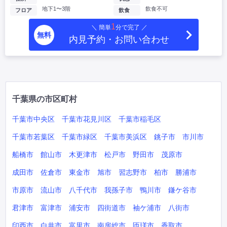
地下1〜3階
飲食不可
フロア
飲食
1
＼ 簡単
分で完了 ／
無料
内見予約・お問い合わせ
千葉県の市区町村
千葉市中央区
千葉市花見川区
千葉市稲毛区
千葉市若葉区
千葉市緑区
千葉市美浜区
銚子市
市川市
船橋市
館山市
木更津市
松戸市
野田市
茂原市
成田市
佐倉市
東金市
旭市
習志野市
柏市
勝浦市
市原市
流山市
八千代市
我孫子市
鴨川市
鎌ケ谷市
君津市
富津市
浦安市
四街道市
袖ケ浦市
八街市
印西市
白井市
富里市
南房総市
匝瑳市
香取市