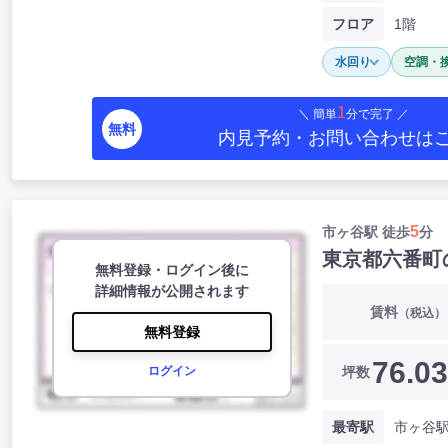
フロア
1階
水回り
空調・
1
＼ 簡単
分で完了 ／
無料
内見予約・お問い合わせ
は
5
市ヶ谷駅 徒歩
分
東京都六番町
無料登録・ログイン後に
詳細情報が公開されます
賃料
（税込）
無料登録
76.03
坪数
ログイン
最寄駅
市ヶ谷駅