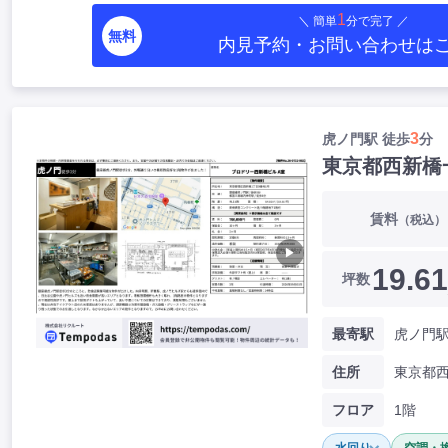
1
＼ 簡単
分で完了 ／
無料
内見予約・お問い合わせ
は
3
虎ノ門駅 徒歩
分
東京都西新橋
賃料
（税込）
▶
19.61
坪数
最寄駅
虎ノ門駅
住所
フロア
1階