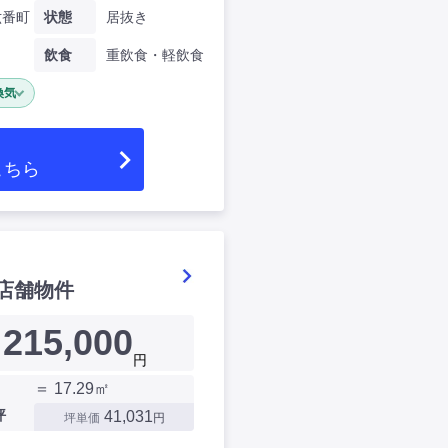
六番町
状態
居抜き
飲食
重飲食・軽飲食
換気
こちら
店舗物件
215,000
円
＝ 17.29㎡
坪
41,031
坪単価
円