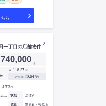
換気
ガス
こちら
田一丁目の店舗物件
740,000
円
＝ 118.27㎡
坪
20,647
坪単価
円
 徒歩3分
東京都西五反田一丁目
状態
居抜き
飲食
重飲食・軽飲食