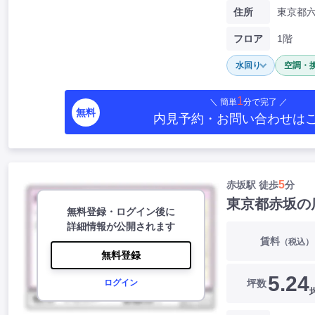
住所
東京都
フロア
1階
水回り
空調・
1
＼ 簡単
分で完了 ／
無料
内見予約・お問い合わせ
は
5
赤坂駅 徒歩
分
東京都赤坂の
無料登録・ログイン後に
詳細情報が公開されます
賃料
（税込）
無料登録
5.24
坪数
ログイン