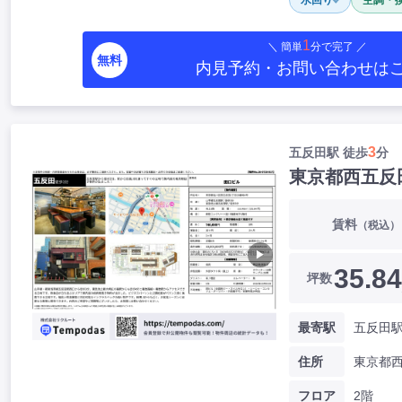
水回り
空調・
1
＼ 簡単
分で完了 ／
無料
内見予約・お問い合わせ
は
3
五反田駅 徒歩
分
東京都西五反
賃料
（税込）
▶
35.84
坪数
最寄駅
五反田駅
住所
フロア
2階