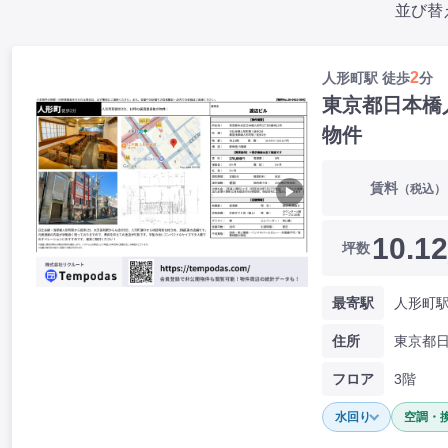
並び替
2
人形町駅 徒歩
分
東京都日本橋
物件
賃料
（税込）
▶
10.12
坪数
最寄駅
人形町駅
住所
フロア
3階
水回り
空調・