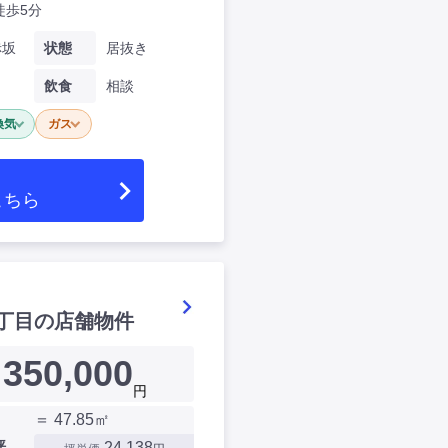
徒歩5分
赤坂
状態
居抜き
飲食
相談
換気
ガス
こちら
丁目の店舗物件
350,000
円
＝ 47.85㎡
坪
24,138