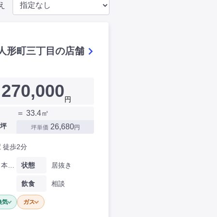
え
人形町三丁目の店舗
270,000
円
＝ 33.4㎡
坪
26,680
坪単価
円
 徒歩2分
東京都日本橋人形町三丁目
状態
居抜き
飲食
相談
換気
ガス