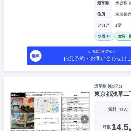
最寄駅
赤坂駅 
住所
東京都
フロア
1階
水回り
空調・
1
＼ 簡単
分で完了 ／
無料
内見予約・お問い合わせ
は
2
浅草駅 徒歩
分
東京都浅草二
賃料
（税込）
▶
14.5
坪数