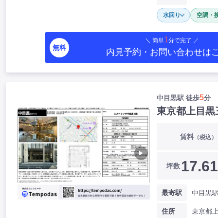
水回り
空調・
1
＼ 簡単
分で完了 ／
無料
内見予約・お問い合わせ
は
5
中目黒駅 徒歩
分
東京都上目黒
賃料
（税込）
▶
17.61
坪数
最寄駅
中目黒駅
住所