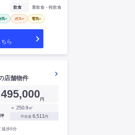
飲食
重飲食・軽飲食
換気
ガス
電気
こちら
の店舗物件
495,000
円
＝ 250.9㎡
坪
6,511
坪単価
円
 徒歩5分