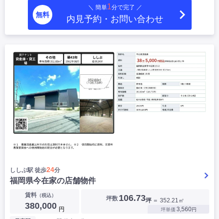
1
＼ 簡単
分で完了 ／
|
|
|
居抜き
スケルトン
指定なし
無料
内見予約・お問い合わせ
24
ししぶ駅 徒歩
分
福岡県今在家の店舗物件
賃料
（税込）
106.73
坪数
坪
＝ 352.21㎡
380,000
円
3,560
坪単価
円