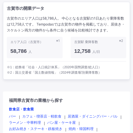
古賀市の開業データ
古賀市のエリア人口は58,786人。 中心となる古賀駅の1日あたり乗降客数
は12,758人です。 Tempodasでは古賀市の物件を掲載しており、居抜き・
スケルトン両方の物件から条件に合う候補を比較検討できます。
※1
※2
エリア人口（古賀市）
古賀駅 乗降客数
58,786
12,758
人
人/日
※1：総務省「社会・人口統計体系」（2020年国勢調査/総人口）
※2：国土交通省「国土数値情報」（2024年調査/駅別乗降客数）
福岡県古賀市の業種から探す
飲食店・飲食業
バー
カフェ・喫茶店・軽飲食
居酒屋・ダイニングバー・バル
|
|
|
ラーメン・中華料理
パン屋・ケーキ屋
|
|
お好み焼き・ステーキ・鉄板焼き
焼肉・韓国料理
|
|