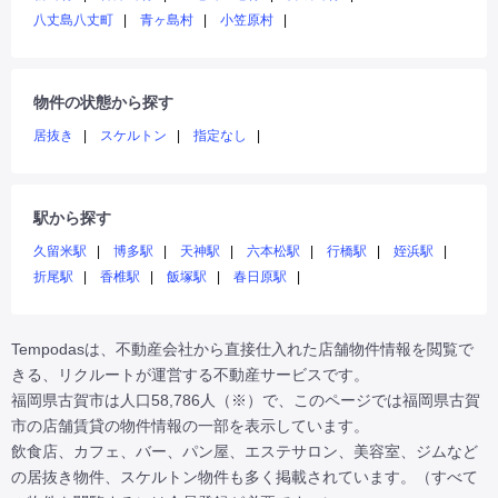
八丈島八丈町
青ヶ島村
小笠原村
物件の状態から探す
居抜き
スケルトン
指定なし
駅から探す
久留米駅
博多駅
天神駅
六本松駅
行橋駅
姪浜駅
折尾駅
香椎駅
飯塚駅
春日原駅
Tempodasは、不動産会社から直接仕入れた店舗物件情報を閲覧で
きる、リクルートが運営する不動産サービスです。

福岡県古賀市は人口58,786人（※）で、このページでは福岡県古賀
市の店舗賃貸の物件情報の一部を表示しています。

飲食店、カフェ、バー、パン屋、エステサロン、美容室、ジムなど
の居抜き物件、スケルトン物件も多く掲載されています。（すべて