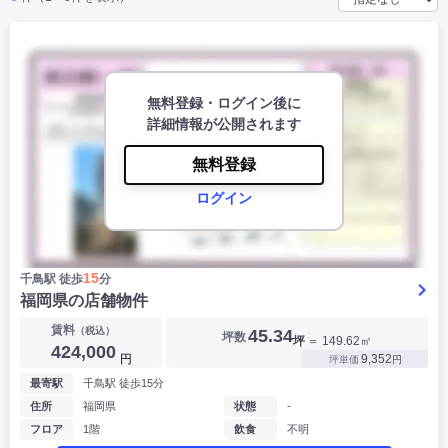
|
|
|
バー
カフェ・喫茶店・軽飲食
居酒屋・ダイニングバー・バル
|
|
ラーメン・中華料理
パン屋・ケーキ屋
|
|
お好み焼き・ステーキ・鉄板焼き
焼肉・韓国料理
|
|
|
洋食・レストラン
テイクアウト・デリバリー
そば・うどん
|
|
|
無料登録・ログイン後に
和食・寿司・小料理屋
カレー・インド料理
焼き鳥
|
|
|
タピオカ
詳細情報が公開されます
すき焼き・しゃぶしゃぶ
パスタ・イタリア料理
|
|
ファーストフード・屋台
フレンチ・フランス料理
|
|
アジア料理・エスニック
無料登録
カラオケ・パブ・スナック
サービス・医療
ログイン
|
|
美容室・理容室
美容サロン(エステ・ネイル・マツエク)
|
|
マッサージ店・整体院
フィットネスジム
|
|
|
病院・クリニック・歯科
スクール・塾
不動産
15
千鳥駅 徒歩
分
小売・物販
福岡県の店舗物件
|
|
|
アパレル・古着屋
コンビニ
花屋
賃料
（税込）
45.34
坪数
坪
＝ 149.62㎡
その他
424,000
円
9,352
坪単価
円
|
|
|
オフィス・事務所
コインランドリー
ネットカフェ・漫画喫茶
最寄駅
千鳥駅 徒歩15分
|
スタジオ・ホール
住所
福岡県
状態
-
フロア
1階
飲食
不明
こだわり条件から探す