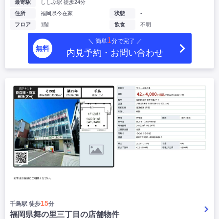
最寄駅
ししぶ駅 徒歩24分
住所
福岡県今在家
状態
-
フロア
1階
飲食
不明
1
＼ 簡単
分で完了 ／
無料
内見予約・お問い合わせ
15
千鳥駅 徒歩
分
福岡県舞の里三丁目の店舗物件