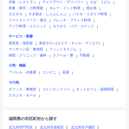
洋食・レストラン
テイクアウト・デリバリー
そば・うどん
|
|
|
和食・寿司・小料理屋
カレー・インド料理
焼き鳥
|
|
|
タピオカ
すき焼き・しゃぶしゃぶ
パスタ・イタリア料理
|
|
|
ファーストフード・屋台
フレンチ・フランス料理
|
|
アジア料理・エスニック
カラオケ・パブ・スナック
|
|
サービス・医療
美容室・理容室
美容サロン(エステ・ネイル・マツエク)
|
|
マッサージ店・整体院
フィットネスジム
|
|
病院・クリニック・歯科
スクール・塾
不動産
|
|
|
小売・物販
アパレル・古着屋
コンビニ
花屋
|
|
|
その他
オフィス・事務所
コインランドリー
ネットカフェ・漫画喫茶
|
|
|
スタジオ・ホール
|
福岡県の市区町村から探す
北九州市門司区
北九州市若松区
北九州市戸畑区