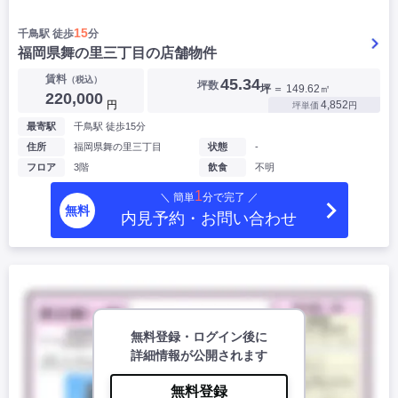
15
千鳥駅 徒歩
分
福岡県舞の里三丁目の店舗物件
賃料
（税込）
45.34
坪数
坪
＝ 149.62㎡
220,000
円
4,852
坪単価
円
最寄駅
千鳥駅 徒歩15分
住所
福岡県舞の里三丁目
状態
-
フロア
3階
飲食
不明
1
＼ 簡単
分で完了 ／
無料
内見予約・お問い合わせ
無料登録・ログイン後に
詳細情報が公開されます
無料登録