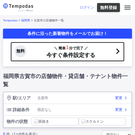
無料登録
はじめての方へ
ログイン
Tempodas
>
福岡県
> 古賀市の店舗物件一覧
Tempodasとは
都道府県や業種から探す
条件に沿った新着物件をメールでお届け！
便利な機能
都道府県から探す
お役立ちコンテンツ
北海道
・
東北
北海道
|
青森県
|
岩手県
|
宮城県
|
秋田県
|
1
＼ 簡単
分で完了 ／
利用イメージ
無料
山形県
|
福島県
|
今すぐ条件設定する
関東
東京都
|
神奈川県
|
埼玉県
|
千葉県
|
栃木県
|
よくあるご質問
茨城県
|
群馬県
|
中部
山梨県
|
長野県
|
石川県
|
新潟県
|
富山県
|
福岡県古賀市の店舗物件・貸店舗・テナント物件一
お問い合わせ
福井県
|
愛知県
|
岐阜県
|
静岡県
|
近畿
大阪府
|
兵庫県
|
京都府
|
滋賀県
|
奈良県
|
覧
和歌山県
|
三重県
|
中国
岡山県
|
広島県
|
鳥取県
|
島根県
|
山口県
|
駅/エリア
古賀市
変更
四国
香川県
|
徳島県
|
愛媛県
|
高知県
|
九州
福岡県
|
佐賀県
|
長崎県
|
熊本県
|
大分県
|
詳細条件
指定なし
変更
宮崎県
|
鹿児島県
|
沖縄県
|
物件の状態
居抜き
スケルトン
業種から探す
6
件（1〜6件を表示）
飲食店・飲食業