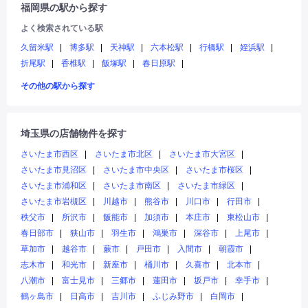
福岡県の駅から探す
よく検索されている駅
久留米駅
博多駅
天神駅
六本松駅
行橋駅
姪浜駅
折尾駅
香椎駅
飯塚駅
春日原駅
その他の駅から探す
埼玉県の店舗物件を探す
さいたま市西区
さいたま市北区
さいたま市大宮区
さいたま市見沼区
さいたま市中央区
さいたま市桜区
さいたま市浦和区
さいたま市南区
さいたま市緑区
さいたま市岩槻区
川越市
熊谷市
川口市
行田市
秩父市
所沢市
飯能市
加須市
本庄市
東松山市
春日部市
狭山市
羽生市
鴻巣市
深谷市
上尾市
草加市
越谷市
蕨市
戸田市
入間市
朝霞市
志木市
和光市
新座市
桶川市
久喜市
北本市
八潮市
富士見市
三郷市
蓮田市
坂戸市
幸手市
鶴ヶ島市
日高市
吉川市
ふじみ野市
白岡市