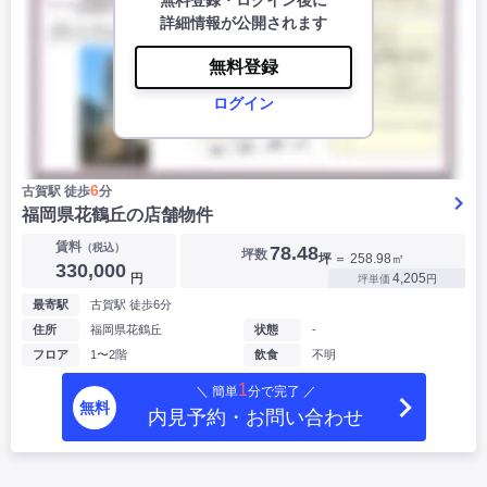
無料登録・ログイン後に
詳細情報が公開されます
無料登録
ログイン
6
古賀駅 徒歩
分
福岡県花鶴丘の店舗物件
賃料
（税込）
78.48
坪数
坪
＝ 258.98㎡
330,000
円
4,205
坪単価
円
最寄駅
古賀駅 徒歩6分
住所
福岡県花鶴丘
状態
-
フロア
1〜2階
飲食
不明
1
＼ 簡単
分で完了 ／
無料
内見予約・お問い合わせ