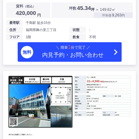
賃料
（税込）
45.34
坪数
坪
＝ 149.62㎡
420,000
円
9,263
坪単価
円
最寄駅
千鳥駅 徒歩15分
住所
福岡県舞の里三丁目
状態
-
フロア
1階
飲食
不明
1
＼ 簡単
分で完了 ／
無料
内見予約・お問い合わせ