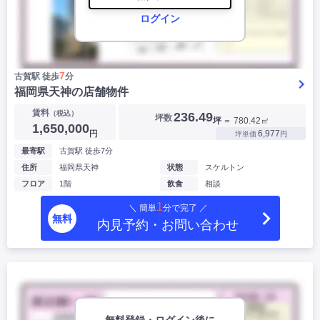
ログイン
7
古賀駅 徒歩
分
福岡県天神の店舗物件
賃料
（税込）
236.49
坪数
坪
＝ 780.42㎡
1,650,000
円
6,977
坪単価
円
最寄駅
古賀駅 徒歩7分
住所
福岡県天神
状態
スケルトン
フロア
1階
飲食
相談
1
＼ 簡単
分で完了 ／
無料
内見予約・お問い合わせ