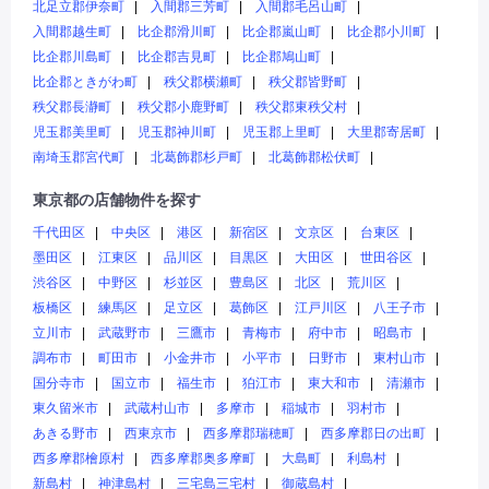
北足立郡伊奈町
入間郡三芳町
入間郡毛呂山町
入間郡越生町
比企郡滑川町
比企郡嵐山町
比企郡小川町
比企郡川島町
比企郡吉見町
比企郡鳩山町
比企郡ときがわ町
秩父郡横瀬町
秩父郡皆野町
秩父郡長瀞町
秩父郡小鹿野町
秩父郡東秩父村
児玉郡美里町
児玉郡神川町
児玉郡上里町
大里郡寄居町
南埼玉郡宮代町
北葛飾郡杉戸町
北葛飾郡松伏町
東京都の店舗物件を探す
千代田区
中央区
港区
新宿区
文京区
台東区
墨田区
江東区
品川区
目黒区
大田区
世田谷区
渋谷区
中野区
杉並区
豊島区
北区
荒川区
板橋区
練馬区
足立区
葛飾区
江戸川区
八王子市
立川市
武蔵野市
三鷹市
青梅市
府中市
昭島市
調布市
町田市
小金井市
小平市
日野市
東村山市
国分寺市
国立市
福生市
狛江市
東大和市
清瀬市
東久留米市
武蔵村山市
多摩市
稲城市
羽村市
あきる野市
西東京市
西多摩郡瑞穂町
西多摩郡日の出町
西多摩郡檜原村
西多摩郡奥多摩町
大島町
利島村
新島村
神津島村
三宅島三宅村
御蔵島村