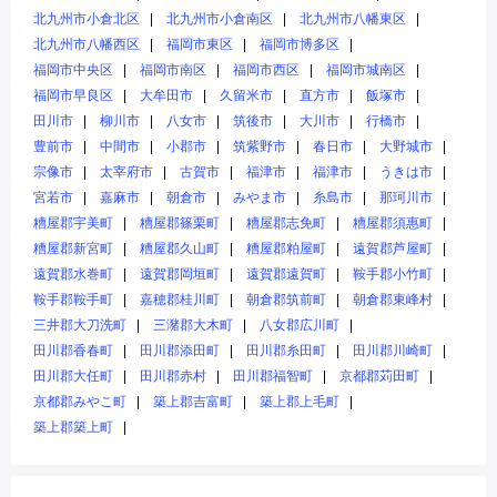
北九州市小倉北区
北九州市小倉南区
北九州市八幡東区
北九州市八幡西区
福岡市東区
福岡市博多区
福岡市中央区
福岡市南区
福岡市西区
福岡市城南区
福岡市早良区
大牟田市
久留米市
直方市
飯塚市
田川市
柳川市
八女市
筑後市
大川市
行橋市
豊前市
中間市
小郡市
筑紫野市
春日市
大野城市
宗像市
太宰府市
古賀市
福津市
福津市
うきは市
宮若市
嘉麻市
朝倉市
みやま市
糸島市
那珂川市
糟屋郡宇美町
糟屋郡篠栗町
糟屋郡志免町
糟屋郡須惠町
糟屋郡新宮町
糟屋郡久山町
糟屋郡粕屋町
遠賀郡芦屋町
遠賀郡水巻町
遠賀郡岡垣町
遠賀郡遠賀町
鞍手郡小竹町
鞍手郡鞍手町
嘉穂郡桂川町
朝倉郡筑前町
朝倉郡東峰村
三井郡大刀洗町
三潴郡大木町
八女郡広川町
田川郡香春町
田川郡添田町
田川郡糸田町
田川郡川崎町
田川郡大任町
田川郡赤村
田川郡福智町
京都郡苅田町
京都郡みやこ町
築上郡吉富町
築上郡上毛町
築上郡築上町