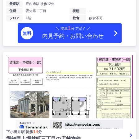
最寄駅
庄内通駅 徒歩12分
住所
愛知県二丁目
状態
-
フロア
1階
飲食
飲食不可
1
＼ 簡単
分で完了 ／
無料
内見予約・お問い合わせ
14
下小田井駅 徒歩
分
愛知県上堀越町三丁目の店舗物件