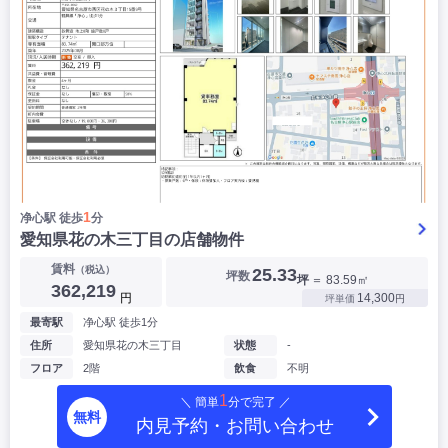
1
净心駅 徒歩
分
愛知県花の木三丁目の店舗物件
賃料
（税込）
25.33
坪数
坪
＝ 83.59㎡
362,219
円
14,300
坪単価
円
最寄駅
净心駅 徒歩1分
住所
愛知県花の木三丁目
状態
-
フロア
2階
飲食
不明
1
＼ 簡単
分で完了 ／
無料
内見予約・お問い合わせ