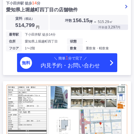
14
下小田井駅 徒歩
分
愛知県上堀越町四丁目の店舗物件
賃料
（税込）
156.15
坪数
坪
＝ 515.29㎡
514,799
円
3,297
坪単価
円
最寄駅
下小田井駅 徒歩14分
住所
愛知県上堀越町四丁目
状態
-
フロア
1〜2階
飲食
重飲食・軽飲食
1
＼ 簡単
分で完了 ／
無料
内見予約・お問い合わせ