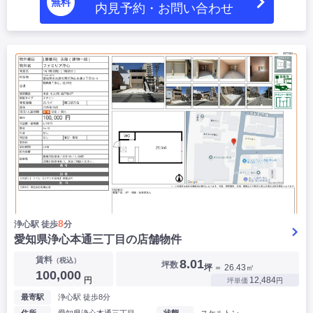
無料
内見予約・お問い合わせ
|
|
|
居抜き
スケルトン
指定なし
8
浄心駅 徒歩
分
愛知県浄心本通三丁目の店舗物件
賃料
（税込）
8.01
坪数
坪
＝ 26.43㎡
100,000
円
12,484
坪単価
円
最寄駅
浄心駅 徒歩8分