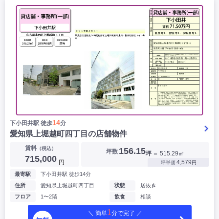
|
|
|
バー
カフェ・喫茶店・軽飲食
居酒屋・ダイニングバー・バル
|
|
ラーメン・中華料理
パン屋・ケーキ屋
|
|
お好み焼き・ステーキ・鉄板焼き
焼肉・韓国料理
|
|
|
洋食・レストラン
テイクアウト・デリバリー
そば・うどん
|
|
|
和食・寿司・小料理屋
カレー・インド料理
焼き鳥
|
|
|
タピオカ
すき焼き・しゃぶしゃぶ
パスタ・イタリア料理
|
|
ファーストフード・屋台
フレンチ・フランス料理
|
|
アジア料理・エスニック
カラオケ・パブ・スナック
サービス・医療
|
|
美容室・理容室
美容サロン(エステ・ネイル・マツエク)
|
|
マッサージ店・整体院
フィットネスジム
14
下小田井駅 徒歩
分
|
|
|
病院・クリニック・歯科
スクール・塾
不動産
愛知県上堀越町四丁目の店舗物件
小売・物販
賃料
（税込）
156.15
坪数
|
|
|
アパレル・古着屋
コンビニ
花屋
坪
＝ 515.29㎡
715,000
円
4,579
坪単価
円
その他
最寄駅
下小田井駅 徒歩14分
|
|
|
オフィス・事務所
コインランドリー
ネットカフェ・漫画喫茶
住所
愛知県上堀越町四丁目
状態
居抜き
|
スタジオ・ホール
フロア
1〜2階
飲食
相談
1
＼ 簡単
分で完了 ／
こだわり条件から探す