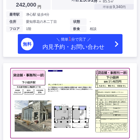
坪
＝ 85.5㎡
242,000
円
9,340
坪単価
円
最寄駅
净心駅 徒歩4分
住所
愛知県花の木二丁目
状態
-
フロア
1階
飲食
相談
1
＼ 簡単
分で完了 ／
無料
内見予約・お問い合わせ