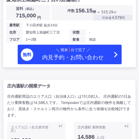
賃料
（税込）
156.15
坪数
坪
＝ 515.29㎡
715,000
円
4,579
坪単価
円
最寄駅
下小田井駅 徒歩14分
住所
愛知県上堀越町三丁目
状態
-
フロア
1〜2階
飲食
相談
1
＼ 簡単
分で完了 ／
無料
内見予約・お問い合わせ
庄内通駅の開業データ
庄内通駅周辺のエリア人口（自治体人口）は151,082人。 庄内通駅の1日あ
たり乗降客数は14,586人です。 Tempodasでは庄内通駅の物件を掲載して
おり、居抜き・スケルトン両方の物件から条件に合う候補を比較検討でき
ます。
※1
※2
エリア人口（名古屋市西
庄内通駅 乗降客数
区）
14,586
人/日