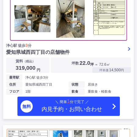
3
浄心駅 徒歩
分
愛知県城西四丁目の店舗物件
賃料
（税込）
22.0
坪数
坪
＝ 72.6㎡
319,000
円
14,500
坪単価
円
最寄駅
浄心駅 徒歩3分
住所
愛知県城西四丁目
状態
居抜き
フロア
1階
飲食
重飲食・軽飲食
1
＼ 簡単
分で完了 ／
無料
内見予約・お問い合わせ