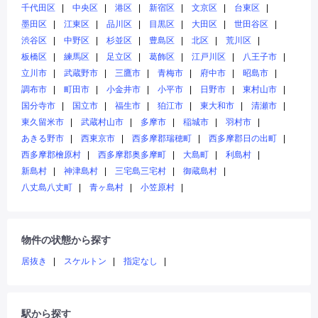
千代田区
中央区
港区
新宿区
文京区
台東区
墨田区
江東区
品川区
目黒区
大田区
世田谷区
渋谷区
中野区
杉並区
豊島区
北区
荒川区
板橋区
練馬区
足立区
葛飾区
江戸川区
八王子市
立川市
武蔵野市
三鷹市
青梅市
府中市
昭島市
調布市
町田市
小金井市
小平市
日野市
東村山市
国分寺市
国立市
福生市
狛江市
東大和市
清瀬市
東久留米市
武蔵村山市
多摩市
稲城市
羽村市
あきる野市
西東京市
西多摩郡瑞穂町
西多摩郡日の出町
西多摩郡檜原村
西多摩郡奥多摩町
大島町
利島村
新島村
神津島村
三宅島三宅村
御蔵島村
八丈島八丈町
青ヶ島村
小笠原村
物件の状態から探す
居抜き
スケルトン
指定なし
駅から探す