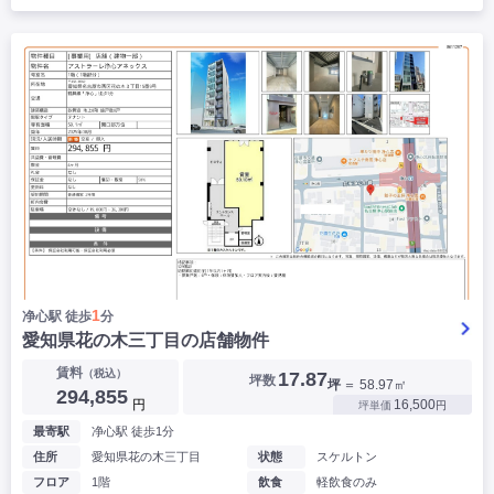
1
净心駅 徒歩
分
愛知県花の木三丁目の店舗物件
賃料
（税込）
17.87
坪数
坪
＝ 58.97㎡
294,855
円
16,500
坪単価
円
最寄駅
净心駅 徒歩1分
住所
愛知県花の木三丁目
状態
スケルトン
フロア
1階
飲食
軽飲食のみ