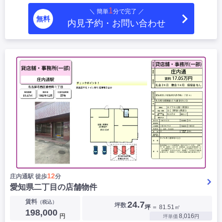
1
＼ 簡単
分で完了 ／
無料
内見予約・お問い合わせ
12
庄内通駅 徒歩
分
愛知県二丁目の店舗物件
賃料
（税込）
24.7
坪数
坪
＝ 81.51㎡
198,000
円
8,016
坪単価
円