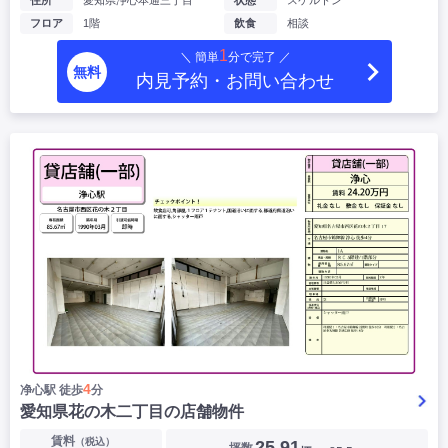
住所
愛知県浄心本通三丁目
状態
スケルトン
フロア
1階
飲食
相談
1
＼ 簡単
分で完了 ／
無料
内見予約・お問い合わせ
4
净心駅 徒歩
分
愛知県花の木二丁目の店舗物件
賃料
（税込）
25.91
坪数