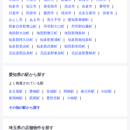
知多市
知立市
尾張旭市
高浜市
岩倉市
豊明市
日進市
田原市
愛西市
清須市
北名古屋市
弥富市
みよし市
あま市
長久手市
愛知郡東郷町
西春日井郡豊山町
丹羽郡大口町
丹羽郡扶桑町
海部郡大治町
海部郡蟹江町
海部郡飛島村
知多郡阿久比町
知多郡東浦町
知多郡南知多町
知多郡美浜町
知多郡武豊町
額田郡幸田町
北設楽郡設楽町
北設楽郡東栄町
北設楽郡豊根村
愛知県の駅から探す
よく検索されている駅
名古屋駅
豊橋駅
安城駅
岡崎駅
春日井駅
刈谷駅
東岡崎駅
西尾駅
豊田市駅
小牧駅
その他の駅から探す
埼玉県の店舗物件を探す