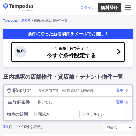
無料登録
はじめての方へ
ログイン
Tempodas
>
愛知県
> 庄内通駅の店舗物件一覧
Tempodasとは
都道府県や業種から探す
条件に沿った新着物件をメールでお届け！
便利な機能
都道府県から探す
お役立ちコンテンツ
北海道
・
東北
北海道
|
青森県
|
岩手県
|
宮城県
|
秋田県
|
1
＼ 簡単
分で完了 ／
利用イメージ
無料
山形県
|
福島県
|
今すぐ条件設定する
関東
東京都
|
神奈川県
|
埼玉県
|
千葉県
|
栃木県
|
よくあるご質問
茨城県
|
群馬県
|
中部
山梨県
|
長野県
|
石川県
|
新潟県
|
富山県
|
庄内通駅の店舗物件・貸店舗・テナント物件一覧
お問い合わせ
福井県
|
愛知県
|
岐阜県
|
静岡県
|
近畿
大阪府
|
兵庫県
|
京都府
|
滋賀県
|
奈良県
|
和歌山県
|
三重県
|
駅/エリア
名古屋市営地下鉄鶴舞線/ 庄内通駅
変更
中国
岡山県
|
広島県
|
鳥取県
|
島根県
|
山口県
|
四国
香川県
|
徳島県
|
愛媛県
|
高知県
|
詳細条件
指定なし
変更
九州
福岡県
|
佐賀県
|
長崎県
|
熊本県
|
大分県
|
物件の状態
宮崎県
|
鹿児島県
|
沖縄県
|
居抜き
スケルトン
10
件（1〜10件を表示）
業種から探す
飲食店・飲食業