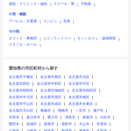
病院・クリニック・歯科
スクール・塾
不動産
|
|
|
小売・物販
アパレル・古着屋
コンビニ
花屋
|
|
|
その他
オフィス・事務所
コインランドリー
ネットカフェ・漫画喫茶
|
|
|
スタジオ・ホール
|
愛知県の市区町村から探す
名古屋市千種区
名古屋市東区
名古屋市北区
名古屋市西区
名古屋市中村区
名古屋市中区
名古屋市昭和区
名古屋市瑞穂区
名古屋市熱田区
名古屋市中川区
名古屋市港区
名古屋市南区
名古屋市守山区
名古屋市緑区
名古屋市名東区
名古屋市天白区
豊橋市
岡崎市
一宮市
瀬戸市
半田市
春日井市
豊川市
津島市
碧南市
刈谷市
豊田市
安城市
西尾市
蒲郡市
犬山市
常滑市
江南市
小牧市
稲沢市
新城市
東海市
大府市