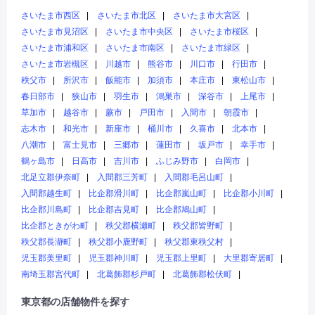
さいたま市西区
さいたま市北区
さいたま市大宮区
さいたま市見沼区
さいたま市中央区
さいたま市桜区
さいたま市浦和区
さいたま市南区
さいたま市緑区
さいたま市岩槻区
川越市
熊谷市
川口市
行田市
秩父市
所沢市
飯能市
加須市
本庄市
東松山市
春日部市
狭山市
羽生市
鴻巣市
深谷市
上尾市
草加市
越谷市
蕨市
戸田市
入間市
朝霞市
志木市
和光市
新座市
桶川市
久喜市
北本市
八潮市
富士見市
三郷市
蓮田市
坂戸市
幸手市
鶴ヶ島市
日高市
吉川市
ふじみ野市
白岡市
北足立郡伊奈町
入間郡三芳町
入間郡毛呂山町
入間郡越生町
比企郡滑川町
比企郡嵐山町
比企郡小川町
比企郡川島町
比企郡吉見町
比企郡鳩山町
比企郡ときがわ町
秩父郡横瀬町
秩父郡皆野町
秩父郡長瀞町
秩父郡小鹿野町
秩父郡東秩父村
児玉郡美里町
児玉郡神川町
児玉郡上里町
大里郡寄居町
南埼玉郡宮代町
北葛飾郡杉戸町
北葛飾郡松伏町
東京都の店舗物件を探す