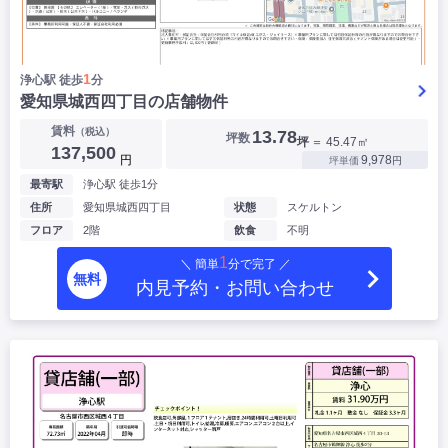
1
浄心駅 徒歩
分
愛知県城西四丁目の店舗物件
賃料
（税込）
13.78
坪数
坪
＝ 45.47㎡
137,500
円
9,978
坪単価
円
最寄駅
浄心駅 徒歩1分
住所
愛知県城西四丁目
状態
スケルトン
フロア
2階
飲食
不明
1
＼ 簡単
分で完了 ／
無料
内見予約・お問い合わせ