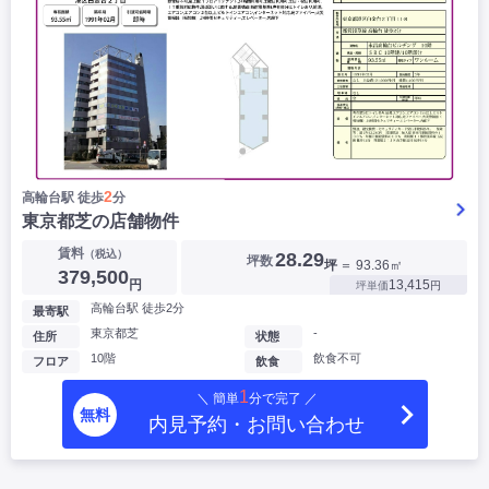
2
高輪台駅 徒歩
分
東京都芝の店舗物件
賃料
（税込）
28.29
坪数
坪
＝ 93.36㎡
379,500
円
13,415
坪単価
円
高輪台駅 徒歩2分
最寄駅
東京都芝
-
住所
状態
10階
飲食不可
フロア
飲食
1
＼ 簡単
分で完了 ／
無料
内見予約・お問い合わせ