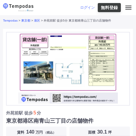
無料登録
はじめての方へ
ログイン
Tempodas
>
東京都
>
港区
> 外苑前駅 徒歩5分 東京都南青山三丁目の店舗物件
Tempodasとは
都道府県や業種から探す
便利な機能
都道府県から探す
お役立ちコンテンツ
北海道
・
東北
北海道
|
青森県
|
岩手県
|
宮城県
|
秋田県
|
利用イメージ
山形県
|
福島県
|
関東
東京都
|
神奈川県
|
埼玉県
|
千葉県
|
栃木県
|
よくあるご質問
茨城県
|
群馬県
|
中部
山梨県
|
長野県
|
石川県
|
新潟県
|
富山県
|
お問い合わせ
福井県
|
愛知県
|
岐阜県
|
静岡県
|
近畿
大阪府
|
兵庫県
|
京都府
|
滋賀県
|
奈良県
|
和歌山県
|
三重県
|
中国
岡山県
|
広島県
|
鳥取県
|
島根県
|
山口県
|
四国
香川県
|
徳島県
|
愛媛県
|
高知県
|
九州
福岡県
|
佐賀県
|
長崎県
|
熊本県
|
大分県
|
5
外苑前駅
徒歩
分
宮崎県
|
鹿児島県
|
沖縄県
|
東京都港区南青山三丁目の店舗物件
業種から探す
140
30.1
賃料
万円
面積
坪
（税込）
飲食店・飲食業