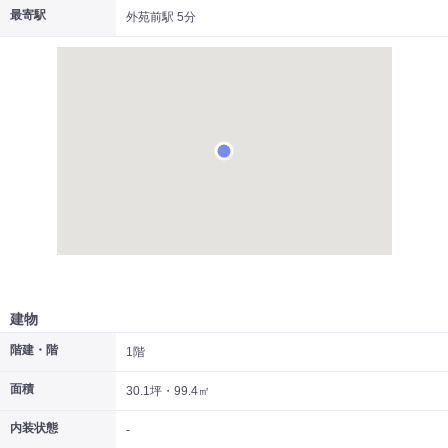
最寄駅
外苑前駅 5分
|
|
|
居抜き
スケルトン
指定なし
建物
階建・階
1階
面積
30.1坪・99.4㎡
内装状態
-