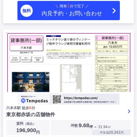
1
＼ 簡単
分で完了 ／
無料
内見予約・お問い合わせ
6
六本木駅 徒歩
分
東京都赤坂の店舗物件
賃料
（税込）
9.68
坪数
坪
＝ 31.94㎡
196,900
円
20,341
坪単価
円