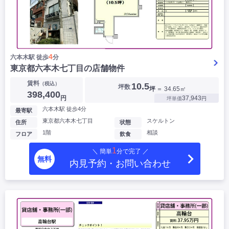
4
六本木駅 徒歩
分
東京都六本木七丁目の店舗物件
賃料
（税込）
10.5
坪数
坪
＝ 34.65㎡
398,400
円
37,943
坪単価
円
六本木駅 徒歩4分
最寄駅
東京都六本木七丁目
スケルトン
住所
状態
1階
相談
フロア
飲食
1
＼ 簡単
分で完了 ／
無料
内見予約・お問い合わせ