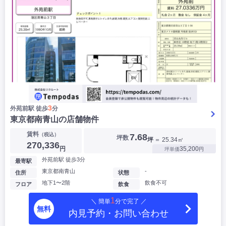
3
外苑前駅 徒歩
分
東京都南青山の店舗物件
賃料
（税込）
7.68
坪数
坪
＝ 25.34㎡
270,336
円
35,200
坪単価
円
外苑前駅 徒歩3分
最寄駅
東京都南青山
-
住所
状態
地下1〜2階
飲食不可
フロア
飲食
1
＼ 簡単
分で完了 ／
無料
内見予約・お問い合わせ