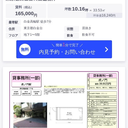
賃料
（税込）
10.16
坪数
坪
＝ 33.53㎡
165,000
円
16,240
坪単価
円
白金高輪駅 徒歩7分
最寄駅
東京都白金台
居抜き
住所
状態
地下1〜5階
飲食不可
フロア
飲食
1
＼ 簡単
分で完了 ／
無料
内見予約・お問い合わせ