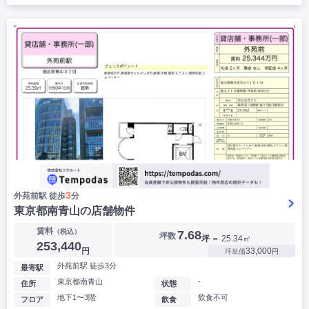
3
外苑前駅 徒歩
分
東京都南青山の店舗物件
賃料
（税込）
7.68
坪数
坪
＝ 25.34㎡
253,440
円
33,000
坪単価
円
外苑前駅 徒歩3分
最寄駅
東京都南青山
-
住所
状態
地下1〜3階
飲食不可
フロア
飲食