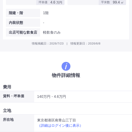
4.6
99.4
坪単価
平米数
万円
㎡
|
|
|
バー
カフェ・喫茶店・軽飲食
居酒屋・ダイニングバー・バル
|
|
ラーメン・中華料理
パン屋・ケーキ屋
階建・階
1階
|
|
お好み焼き・ステーキ・鉄板焼き
焼肉・韓国料理
内装状態
-
|
|
|
洋食・レストラン
テイクアウト・デリバリー
そば・うどん
|
|
|
和食・寿司・小料理屋
カレー・インド料理
焼き鳥
出店可能な飲食店
軽飲食のみ
|
|
|
タピオカ
すき焼き・しゃぶしゃぶ
パスタ・イタリア料理
|
|
ファーストフード・屋台
フレンチ・フランス料理
情報掲載日：2026/7/23 | 情報更新日：2026/6/8
|
|
アジア料理・エスニック
カラオケ・パブ・スナック
サービス・医療
|
|
美容室・理容室
美容サロン(エステ・ネイル・マツエク)
|
|
マッサージ店・整体院
フィットネスジム
物件詳細情報
|
|
|
病院・クリニック・歯科
スクール・塾
不動産
小売・物販
費用
|
|
|
アパレル・古着屋
コンビニ
花屋
賃料・坪単価
140万円・4.6万円
その他
|
|
|
オフィス・事務所
コインランドリー
ネットカフェ・漫画喫茶
立地
|
スタジオ・ホール
所在地
東京都港区南青山三丁目
（詳細はログイン後に表示）
こだわり条件から探す