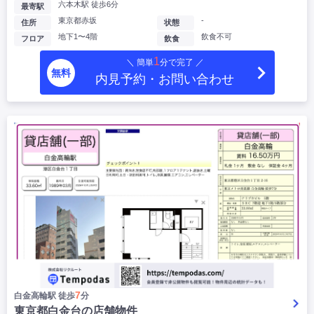
六本木駅 徒歩6分
最寄駅
東京都赤坂
-
住所
状態
地下1〜4階
飲食不可
フロア
飲食
1
＼ 簡単
分で完了 ／
無料
内見予約・お問い合わせ
7
白金高輪駅 徒歩
分
東京都白金台の店舗物件