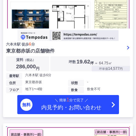
6
六本木駅 徒歩
分
東京都赤坂の店舗物件
賃料
（税込）
19.62
坪数
坪
＝ 64.75㎡
286,000
円
14,577
坪単価
円
六本木駅 徒歩6分
最寄駅
東京都赤坂
-
住所
状態
地下1〜4階
飲食不可
フロア
飲食
1
＼ 簡単
分で完了 ／
無料
内見予約・お問い合わせ