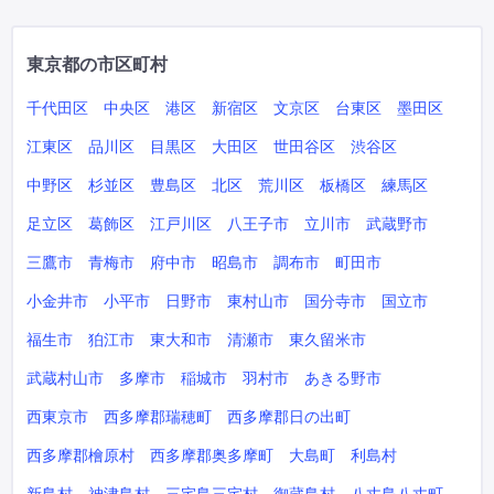
東京都の市区町村
千代田区
中央区
港区
新宿区
文京区
台東区
墨田区
江東区
品川区
目黒区
大田区
世田谷区
渋谷区
中野区
杉並区
豊島区
北区
荒川区
板橋区
練馬区
足立区
葛飾区
江戸川区
八王子市
立川市
武蔵野市
三鷹市
青梅市
府中市
昭島市
調布市
町田市
小金井市
小平市
日野市
東村山市
国分寺市
国立市
福生市
狛江市
東大和市
清瀬市
東久留米市
武蔵村山市
多摩市
稲城市
羽村市
あきる野市
西東京市
西多摩郡瑞穂町
西多摩郡日の出町
西多摩郡檜原村
西多摩郡奥多摩町
大島町
利島村