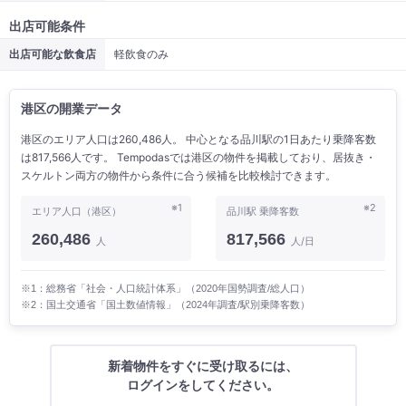
出店可能条件
出店可能な飲食店
軽飲食のみ
港区の開業データ
港区のエリア人口は260,486人。 中心となる品川駅の1日あたり乗降客数
は817,566人です。 Tempodasでは港区の物件を掲載しており、居抜き・
スケルトン両方の物件から条件に合う候補を比較検討できます。
※1
※2
エリア人口（港区）
品川駅 乗降客数
260,486
817,566
人
人/日
※1：総務省「社会・人口統計体系」（2020年国勢調査/総人口）
※2：国土交通省「国土数値情報」（2024年調査/駅別乗降客数）
新着物件をすぐに受け取るには、
ログインをしてください。