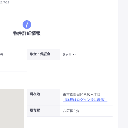
/7/27
物件詳細情報
敷金・保証金
万円
6ヶ月・-
所在地
東京都墨田区八広六丁目
（詳細はログイン後に表示）
最寄駅
八広駅 1分