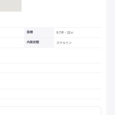
面積
9.7坪・32㎡
内装状態
スケルトン