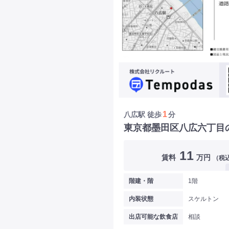
1
八広駅
徒歩
分
東京都墨田区八広六丁目
11
賃料
万円
（税
階建・階
1階
内装状態
スケルトン
出店可能な飲食店
相談