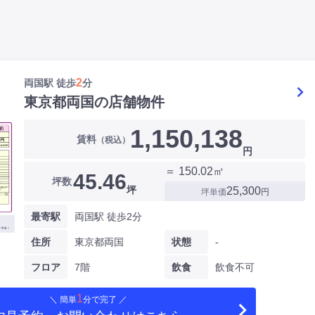
2
両国駅 徒歩
分
東京都両国の店舗物件
1,150,138
賃料
（税込）
円
＝ 150.02㎡
45.46
坪数
坪
25,300
坪単価
円
最寄駅
両国駅 徒歩2分
住所
東京都両国
状態
-
フロア
7階
飲食
飲食不可
1
＼ 簡単
分で完了 ／