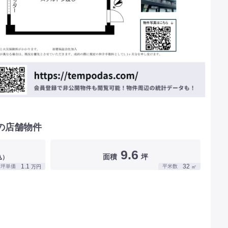
の店舗物件
9.6
面積
坪
込）
1.1
32
坪単価
平米数
万円
㎡