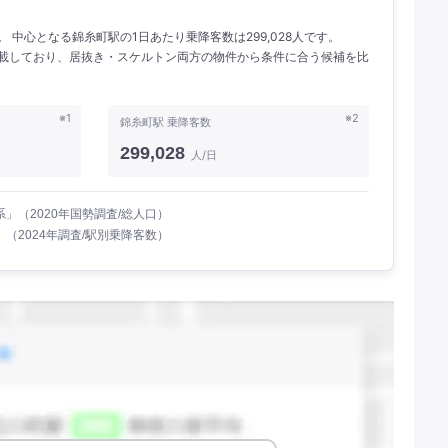
人。 中心となる錦糸町駅の1日あたり乗降客数は299,028人です。
を掲載しており、居抜き・スケルトン両方の物件から条件に合う候補を比
※1
※2
錦糸町駅 乗降客数
299,028
人/日
」（2020年国勢調査/総人口）
（2024年調査/駅別乗降客数）