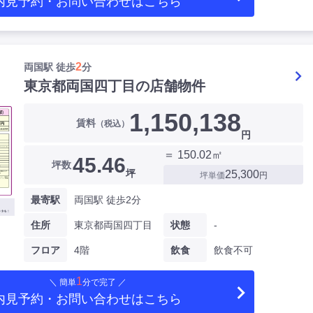
内見予約・お問い合わせ
はこちら
2
両国駅 徒歩
分
東京都両国四丁目の店舗物件
1,150,138
賃料
（税込）
円
＝ 150.02㎡
45.46
坪数
坪
25,300
坪単価
円
最寄駅
両国駅 徒歩2分
住所
東京都両国四丁目
状態
-
フロア
4階
飲食
飲食不可
1
＼ 簡単
分で完了 ／
内見予約・お問い合わせ
はこちら