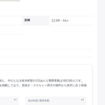
面積
13.3坪・44㎡
88人。 中心となる桜木町駅の1日あたり乗降客数は165,180人です。
物件を掲載しており、居抜き・スケルトン両方の物件から条件に合う候補
※1
※2
桜木町駅 乗降客数