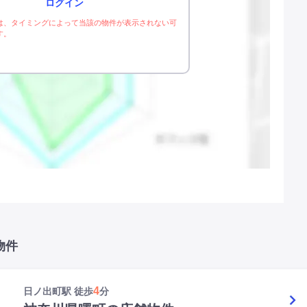
ログイン
は、タイミングによって当該の物件が表示されない可
す。
物件
4
日ノ出町駅 徒歩
分