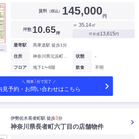
145,000
賃料
（税込）
円
＝ 35.14㎡
10.65
坪数
坪
13,615
坪単価
円
最寄駅
馬車道駅 徒歩1分
住所
神奈川県元浜町四丁目
状態
-
フロア
地下1〜8階
飲食
不明
1
＼ 簡単
分で完了 ／
内見予約・お問い合わせ
はこちら
3
伊勢佐木長者町駅 徒歩
分
神奈川県長者町六丁目の店舗物件