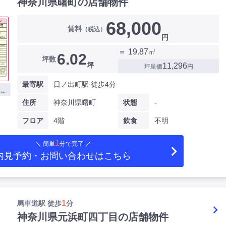
神奈川県曙町の店舗物件
68,000
賃料
（税込）
円
＝ 19.87㎡
6.02
坪数
坪
11,296
坪単価
円
最寄駅
日ノ出町駅 徒歩4分
住所
神奈川県曙町
状態
-
フロア
4階
飲食
不明
1
＼ 簡単
分で完了 ／
内見予約・お問い合わせ
はこちら
1
馬車道駅 徒歩
分
神奈川県元浜町四丁目の店舗物件