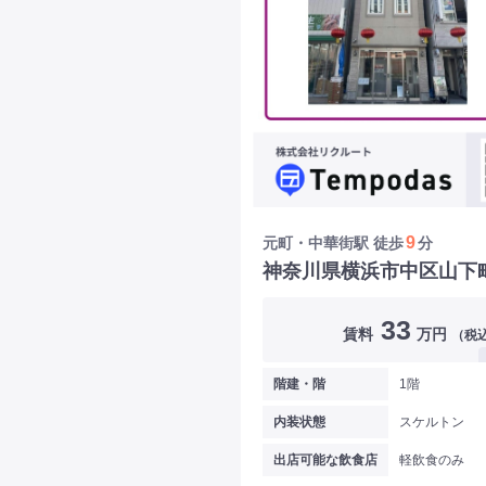
9
元町・中華街駅
徒歩
分
神奈川県横浜市中区山下
33
賃料
万円
（税
階建・階
1階
内装状態
スケルトン
出店可能な飲食店
軽飲食のみ