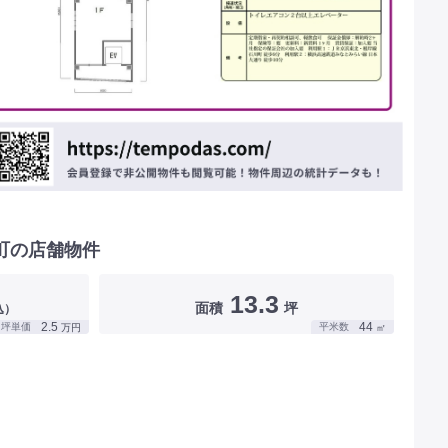
町の店舗物件
13.3
面積
坪
込）
2.5
44
坪単価
平米数
万円
㎡