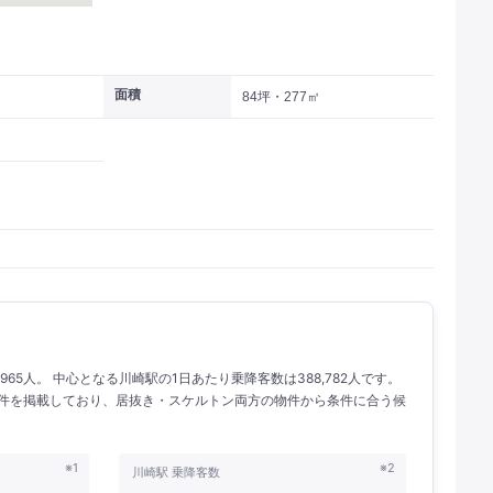
面積
84坪・277㎡
965人。 中心となる川崎駅の1日あたり乗降客数は388,782人です。
の物件を掲載しており、居抜き・スケルトン両方の物件から条件に合う候
※1
※2
川崎駅 乗降客数