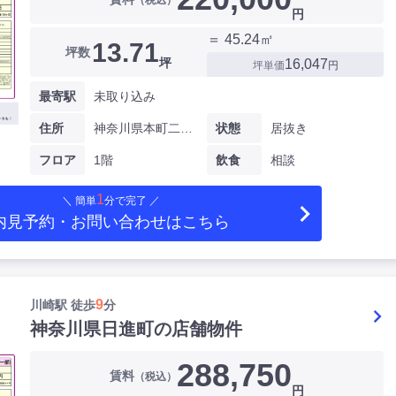
円
＝ 45.24㎡
13.71
坪数
坪
16,047
坪単価
円
最寄駅
未取り込み
住所
神奈川県本町二丁目
状態
居抜き
フロア
1階
飲食
相談
1
＼ 簡単
分で完了 ／
内見予約・お問い合わせ
はこちら
9
川崎駅 徒歩
分
神奈川県日進町の店舗物件
288,750
賃料
（税込）
円