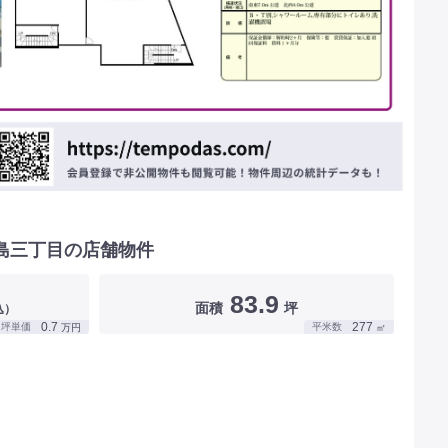
島三丁目の店舗物件
83.9
面積
坪
込）
0.7
277
坪単価
平米数
万円
㎡