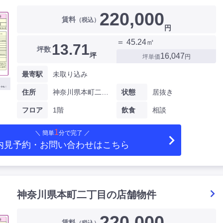
220,000
賃料
（税込）
円
＝ 45.24㎡
13.71
坪数
坪
16,047
坪単価
円
最寄駅
未取り込み
住所
神奈川県本町二丁目
状態
居抜き
フロア
1階
飲食
相談
1
＼ 簡単
分で完了 ／
内見予約・お問い合わせ
はこちら
神奈川県本町二丁目の店舗物件
220,000
賃料
（税込）