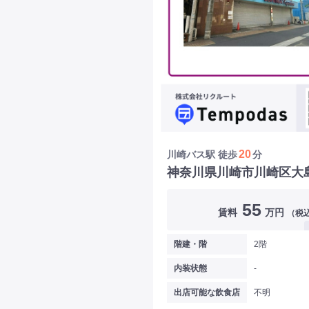
20
川崎バス駅
徒歩
分
神奈川県川崎市川崎区大
55
賃料
万円
（税
階建・階
2階
内装状態
-
出店可能な飲食店
不明