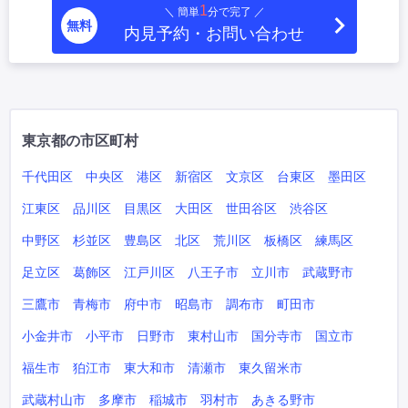
1
＼ 簡単
分で完了 ／
無料
内見予約・お問い合わせ
東京都の市区町村
千代田区
中央区
港区
新宿区
文京区
台東区
墨田区
江東区
品川区
目黒区
大田区
世田谷区
渋谷区
中野区
杉並区
豊島区
北区
荒川区
板橋区
練馬区
足立区
葛飾区
江戸川区
八王子市
立川市
武蔵野市
三鷹市
青梅市
府中市
昭島市
調布市
町田市
小金井市
小平市
日野市
東村山市
国分寺市
国立市
福生市
狛江市
東大和市
清瀬市
東久留米市
武蔵村山市
多摩市
稲城市
羽村市
あきる野市