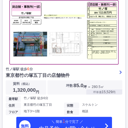
6
竹ノ塚駅 徒歩
分
東京都竹の塚五丁目の店舗物件
賃料
（税込）
85.0
坪数
坪
＝ 280.5㎡
1,320,000
円
15,529
坪単価
円
竹ノ塚駅 徒歩6分
最寄駅
東京都竹の塚五丁目
スケルトン
住所
状態
地下3〜1階
相談
フロア
飲食
1
＼ 簡単
分で完了 ／
無料