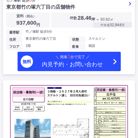
5
竹ノ塚駅 徒歩
分
東京都竹の塚六丁目の店舗物件
賃料
（税込）
28.46
坪数
坪
＝ 93.92㎡
937,600
円
32,944
坪単価
円
竹ノ塚駅 徒歩5分
最寄駅
東京都竹の塚六丁目
スケルトン
住所
状態
1階
相談
フロア
飲食
1
＼ 簡単
分で完了 ／
無料
内見予約・お問い合わせ