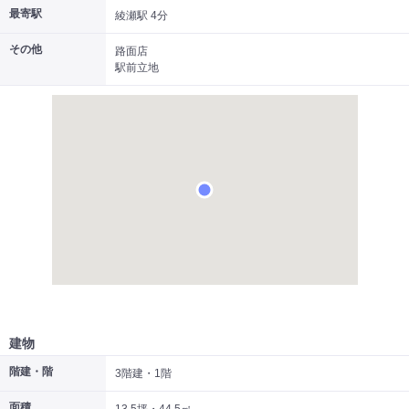
最寄駅
綾瀬駅 4分
|
|
|
居抜き
スケルトン
指定なし
その他
路面店
駅前立地
建物
階建・階
3階建・1階
面積