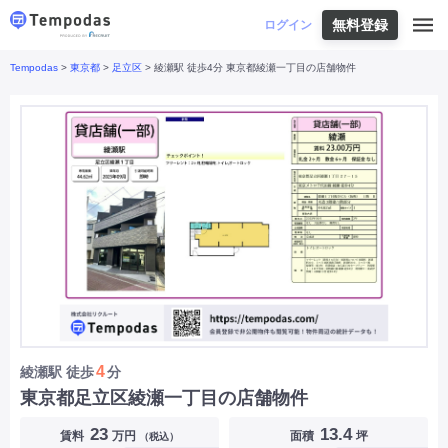
無料登録
はじめての方へ
ログイン
Tempodas
>
東京都
>
足立区
> 綾瀬駅 徒歩4分 東京都綾瀬一丁目の店舗物件
Tempodasとは
都道府県や業種から探す
便利な機能
都道府県から探す
お役立ちコンテンツ
北海道
・
東北
北海道
|
青森県
|
岩手県
|
宮城県
|
秋田県
|
利用イメージ
山形県
|
福島県
|
関東
東京都
|
神奈川県
|
埼玉県
|
千葉県
|
栃木県
|
よくあるご質問
茨城県
|
群馬県
|
中部
山梨県
|
長野県
|
石川県
|
新潟県
|
富山県
|
お問い合わせ
福井県
|
愛知県
|
岐阜県
|
静岡県
|
近畿
大阪府
|
兵庫県
|
京都府
|
滋賀県
|
奈良県
|
和歌山県
|
三重県
|
中国
岡山県
|
広島県
|
鳥取県
|
島根県
|
山口県
|
四国
香川県
|
徳島県
|
愛媛県
|
高知県
|
九州
福岡県
|
佐賀県
|
長崎県
|
熊本県
|
大分県
|
4
綾瀬駅
徒歩
分
宮崎県
|
鹿児島県
|
沖縄県
|
東京都足立区綾瀬一丁目の店舗物件
業種から探す
23
13.4
賃料
万円
面積
坪
（税込）
飲食店・飲食業