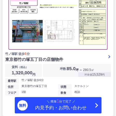
6
竹ノ塚駅 徒歩
分
東京都竹の塚五丁目の店舗物件
賃料
（税込）
85.0
坪数
坪
＝ 280.5㎡
1,320,000
円
15,529
坪単価
円
竹ノ塚駅 徒歩6分
最寄駅
東京都竹の塚五丁目
スケルトン
住所
状態
1階
相談
フロア
飲食
1
＼ 簡単
分で完了 ／
無料
内見予約・お問い合わせ