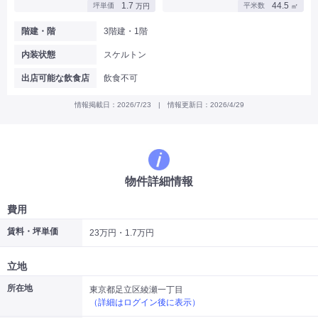
1.7
44.5
坪単価
平米数
万円
㎡
|
|
|
バー
カフェ・喫茶店・軽飲食
居酒屋・ダイニングバー・バル
|
|
ラーメン・中華料理
パン屋・ケーキ屋
階建・階
3階建・1階
|
|
お好み焼き・ステーキ・鉄板焼き
焼肉・韓国料理
内装状態
スケルトン
|
|
|
洋食・レストラン
テイクアウト・デリバリー
そば・うどん
|
|
|
和食・寿司・小料理屋
カレー・インド料理
焼き鳥
出店可能な飲食店
飲食不可
|
|
|
タピオカ
すき焼き・しゃぶしゃぶ
パスタ・イタリア料理
|
|
ファーストフード・屋台
フレンチ・フランス料理
情報掲載日：2026/7/23 | 情報更新日：2026/4/29
|
|
アジア料理・エスニック
カラオケ・パブ・スナック
サービス・医療
|
|
美容室・理容室
美容サロン(エステ・ネイル・マツエク)
|
|
マッサージ店・整体院
フィットネスジム
物件詳細情報
|
|
|
病院・クリニック・歯科
スクール・塾
不動産
小売・物販
費用
|
|
|
アパレル・古着屋
コンビニ
花屋
賃料・坪単価
23万円・1.7万円
その他
|
|
|
オフィス・事務所
コインランドリー
ネットカフェ・漫画喫茶
立地
|
スタジオ・ホール
所在地
東京都足立区綾瀬一丁目
（詳細はログイン後に表示）
こだわり条件から探す