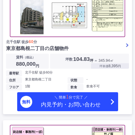
60
北千住駅 徒歩
分
東京都島根二丁目の店舗物件
賃料
（税込）
104.83
坪数
坪
＝ 345.94㎡
880,000
円
8,395
坪単価
円
北千住駅 徒歩60分
最寄駅
東京都島根二丁目
-
住所
状態
1階
飲食不可
フロア
飲食
1
＼ 簡単
分で完了 ／
無料
内見予約・お問い合わせ