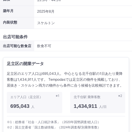
13.5坪・44.5㎡
築年月
2025年8月
内装状態
スケルトン
出店可能条件
出店可能な飲食店
飲食不可
足立区の開業データ
足立区のエリア人口は695,043人。 中心となる北千住駅の1日あたり乗降
客数は1,434,911人です。 Tempodasでは足立区の物件を掲載しており、
居抜き・スケルトン両方の物件から条件に合う候補を比較検討できます。
※1
※2
エリア人口（足立区）
北千住駅 乗降客数
695,043
1,434,911
人
人/日
※1：総務省「社会・人口統計体系」（2020年国勢調査/総人口）
※2：国土交通省「国土数値情報」（2024年調査/駅別乗降客数）