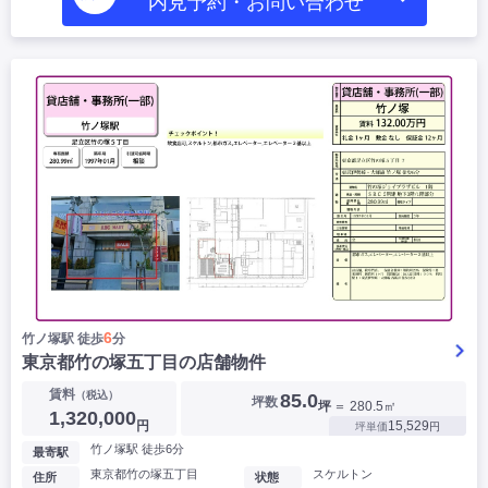
内見予約・お問い合わせ
6
竹ノ塚駅 徒歩
分
東京都竹の塚五丁目の店舗物件
賃料
（税込）
85.0
坪数
坪
＝ 280.5㎡
1,320,000
円
15,529
坪単価
円
竹ノ塚駅 徒歩6分
最寄駅
東京都竹の塚五丁目
スケルトン
住所
状態