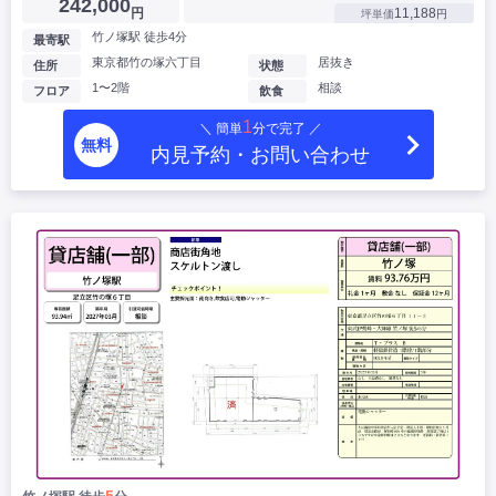
242,000
円
11,188
坪単価
円
竹ノ塚駅 徒歩4分
最寄駅
東京都竹の塚六丁目
居抜き
住所
状態
1〜2階
相談
フロア
飲食
1
＼ 簡単
分で完了 ／
無料
内見予約・お問い合わせ