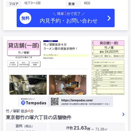
地下3〜1階
相談
フロア
飲食
1
＼ 簡単
分で完了 ／
無料
内見予約・お問い合わせ
4
竹ノ塚駅 徒歩
分
東京都竹の塚六丁目の店舗物件
賃料
（税込）
21.63
坪数
坪
＝ 71.38㎡