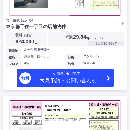
3
北千住駅 徒歩
分
東京都千住一丁目の店舗物件
賃料
（税込）
29.84
坪数
坪
＝ 98.47㎡
924,000
円
30,965
坪単価
円
北千住駅 徒歩3分
最寄駅
東京都千住一丁目
スケルトン
住所
状態
4階
飲食不可
フロア
飲食
1
＼ 簡単
分で完了 ／
無料
内見予約・お問い合わせ