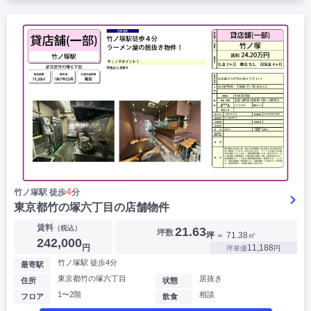
4
竹ノ塚駅 徒歩
分
東京都竹の塚六丁目の店舗物件
賃料
（税込）
21.63
坪数
坪
＝ 71.38㎡
242,000
円
11,188
坪単価
円
竹ノ塚駅 徒歩4分
最寄駅
東京都竹の塚六丁目
居抜き
住所
状態
1〜2階
相談
フロア
飲食