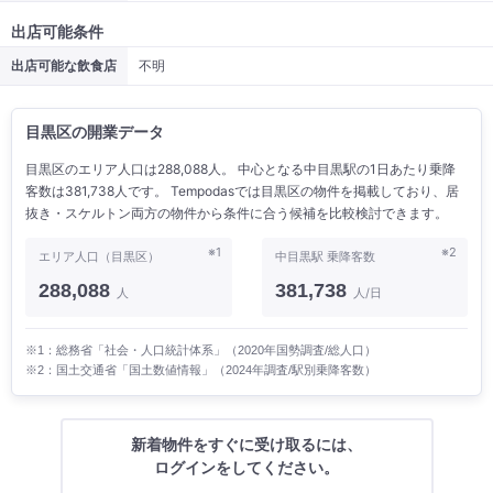
出店可能条件
出店可能な飲食店
不明
目黒区の開業データ
目黒区のエリア人口は288,088人。 中心となる中目黒駅の1日あたり乗降
客数は381,738人です。 Tempodasでは目黒区の物件を掲載しており、居
抜き・スケルトン両方の物件から条件に合う候補を比較検討できます。
※1
※2
エリア人口（目黒区）
中目黒駅 乗降客数
288,088
381,738
人
人/日
※1：総務省「社会・人口統計体系」（2020年国勢調査/総人口）
※2：国土交通省「国土数値情報」（2024年調査/駅別乗降客数）
新着物件をすぐに受け取るには、
ログインをしてください。