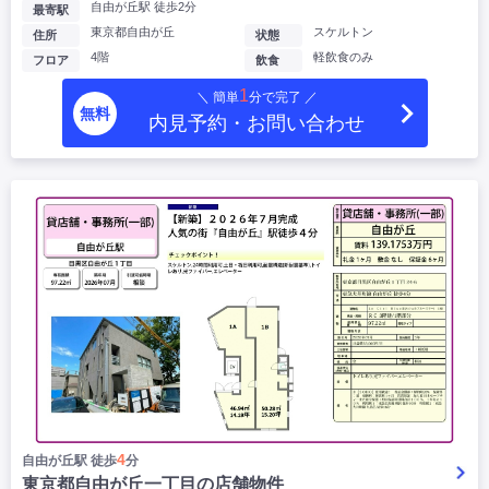
自由が丘駅 徒歩2分
最寄駅
東京都自由が丘
スケルトン
住所
状態
4階
軽飲食のみ
フロア
飲食
1
＼ 簡単
分で完了 ／
無料
内見予約・お問い合わせ
4
自由が丘駅 徒歩
分
東京都自由が丘一丁目の店舗物件