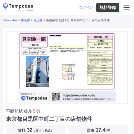
無料登録
はじめての方へ
ログイン
Tempodas
>
東京都
>
目黒区
> 不動前駅 徒歩9分 東京都中町二丁目の店舗物件
Tempodasとは
都道府県や業種から探す
便利な機能
都道府県から探す
お役立ちコンテンツ
北海道
・
東北
北海道
|
青森県
|
岩手県
|
宮城県
|
秋田県
|
利用イメージ
山形県
|
福島県
|
関東
東京都
|
神奈川県
|
埼玉県
|
千葉県
|
栃木県
|
よくあるご質問
茨城県
|
群馬県
|
中部
山梨県
|
長野県
|
石川県
|
新潟県
|
富山県
|
お問い合わせ
福井県
|
愛知県
|
岐阜県
|
静岡県
|
近畿
大阪府
|
兵庫県
|
京都府
|
滋賀県
|
奈良県
|
和歌山県
|
三重県
|
中国
岡山県
|
広島県
|
鳥取県
|
島根県
|
山口県
|
四国
香川県
|
徳島県
|
愛媛県
|
高知県
|
九州
福岡県
|
佐賀県
|
長崎県
|
熊本県
|
大分県
|
9
不動前駅
徒歩
分
宮崎県
|
鹿児島県
|
沖縄県
|
東京都目黒区中町二丁目の店舗物件
業種から探す
32
17.4
賃料
万円
面積
坪
（税込）
飲食店・飲食業