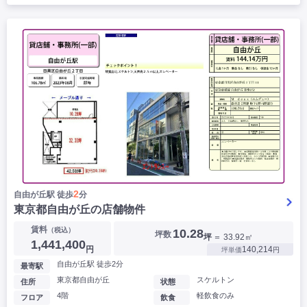
2
自由が丘駅 徒歩
分
東京都自由が丘の店舗物件
賃料
（税込）
10.28
坪数
坪
＝ 33.92㎡
1,441,400
円
140,214
坪単価
円
自由が丘駅 徒歩2分
最寄駅
東京都自由が丘
スケルトン
住所
状態
4階
軽飲食のみ
フロア
飲食