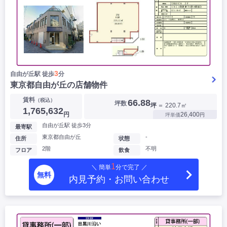
3
自由が丘駅 徒歩
分
東京都自由が丘の店舗物件
賃料
（税込）
66.88
坪数
坪
＝ 220.7㎡
1,765,632
円
26,400
坪単価
円
自由が丘駅 徒歩3分
最寄駅
東京都自由が丘
-
住所
状態
2階
不明
フロア
飲食
1
＼ 簡単
分で完了 ／
無料
内見予約・お問い合わせ