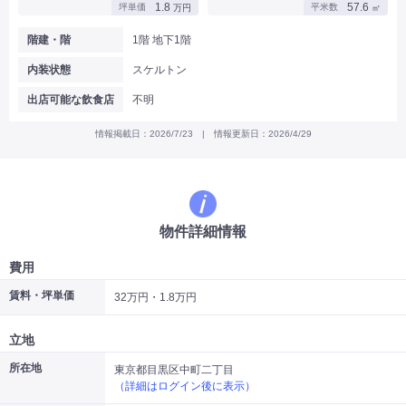
1.8
57.6
坪単価
平米数
万円
㎡
|
|
|
バー
カフェ・喫茶店・軽飲食
居酒屋・ダイニングバー・バル
|
|
ラーメン・中華料理
パン屋・ケーキ屋
階建・階
1階 地下1階
|
|
お好み焼き・ステーキ・鉄板焼き
焼肉・韓国料理
内装状態
スケルトン
|
|
|
洋食・レストラン
テイクアウト・デリバリー
そば・うどん
|
|
|
和食・寿司・小料理屋
カレー・インド料理
焼き鳥
出店可能な飲食店
不明
|
|
|
タピオカ
すき焼き・しゃぶしゃぶ
パスタ・イタリア料理
|
|
ファーストフード・屋台
フレンチ・フランス料理
情報掲載日：2026/7/23 | 情報更新日：2026/4/29
|
|
アジア料理・エスニック
カラオケ・パブ・スナック
サービス・医療
|
|
美容室・理容室
美容サロン(エステ・ネイル・マツエク)
|
|
マッサージ店・整体院
フィットネスジム
物件詳細情報
|
|
|
病院・クリニック・歯科
スクール・塾
不動産
小売・物販
費用
|
|
|
アパレル・古着屋
コンビニ
花屋
賃料・坪単価
32万円・1.8万円
その他
|
|
|
オフィス・事務所
コインランドリー
ネットカフェ・漫画喫茶
立地
|
スタジオ・ホール
所在地
東京都目黒区中町二丁目
（詳細はログイン後に表示）
こだわり条件から探す