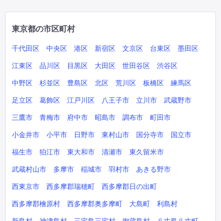
東京都の市区町村
千代田区
中央区
港区
新宿区
文京区
台東区
墨田区
江東区
品川区
目黒区
大田区
世田谷区
渋谷区
中野区
杉並区
豊島区
北区
荒川区
板橋区
練馬区
足立区
葛飾区
江戸川区
八王子市
立川市
武蔵野市
三鷹市
青梅市
府中市
昭島市
調布市
町田市
小金井市
小平市
日野市
東村山市
国分寺市
国立市
福生市
狛江市
東大和市
清瀬市
東久留米市
武蔵村山市
多摩市
稲城市
羽村市
あきる野市
西東京市
西多摩郡瑞穂町
西多摩郡日の出町
西多摩郡檜原村
西多摩郡奥多摩町
大島町
利島村