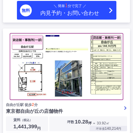
1
＼ 簡単
分で完了 ／
無料
内見予約・お問い合わせ
2
自由が丘駅 徒歩
分
東京都自由が丘の店舗物件
賃料
（税込）
10.28
坪数
坪
＝ 33.92㎡
1,441,399
円
140,214
坪単価
円