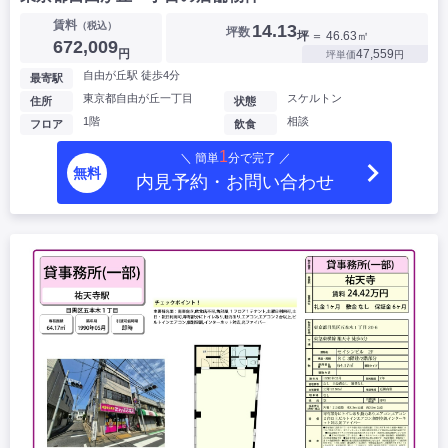
賃料
（税込）
14.13
坪数
坪
＝ 46.63㎡
672,009
円
47,559
坪単価
円
自由が丘駅 徒歩4分
最寄駅
東京都自由が丘一丁目
スケルトン
住所
状態
1階
相談
フロア
飲食
1
＼ 簡単
分で完了 ／
無料
内見予約・お問い合わせ