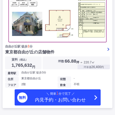
3
自由が丘駅 徒歩
分
東京都自由が丘の店舗物件
賃料
（税込）
66.88
坪数
坪
＝ 220.7㎡
1,765,632
円
26,400
坪単価
円
自由が丘駅 徒歩3分
最寄駅
東京都自由が丘
-
住所
状態
2階
不明
フロア
飲食
1
＼ 簡単
分で完了 ／
無料
内見予約・お問い合わせ