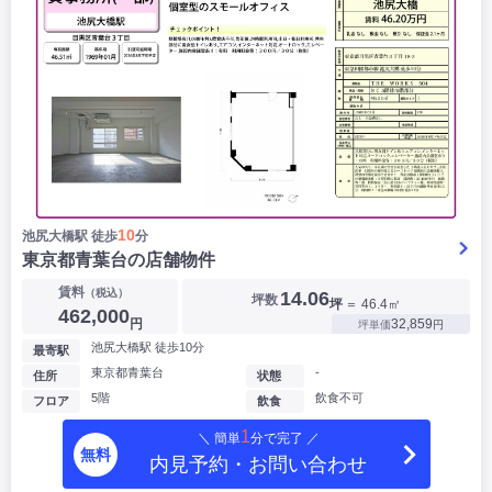
10
池尻大橋駅 徒歩
分
東京都青葉台の店舗物件
賃料
（税込）
14.06
坪数
坪
＝ 46.4㎡
462,000
円
32,859
坪単価
円
池尻大橋駅 徒歩10分
最寄駅
東京都青葉台
-
住所
状態
5階
飲食不可
フロア
飲食
1
＼ 簡単
分で完了 ／
無料
内見予約・お問い合わせ