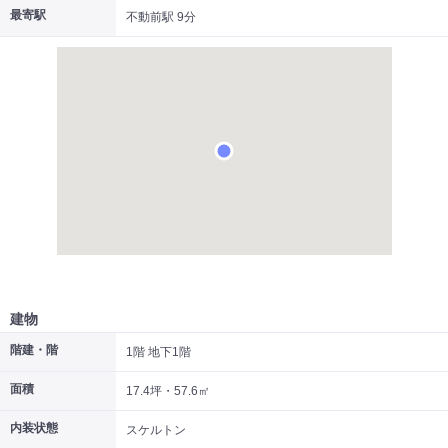
最寄駅
不動前駅 9分
|
|
|
居抜き
スケルトン
指定なし
建物
階建・階
1階 地下1階
面積
17.4坪・57.6㎡
内装状態
スケルトン