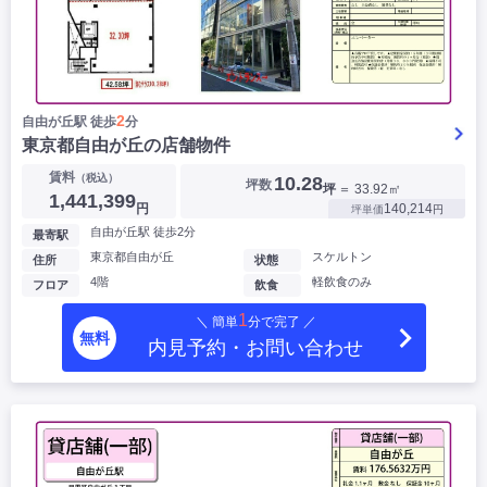
2
自由が丘駅 徒歩
分
東京都自由が丘の店舗物件
賃料
（税込）
10.28
坪数
坪
＝ 33.92㎡
1,441,399
円
140,214
坪単価
円
自由が丘駅 徒歩2分
最寄駅
東京都自由が丘
スケルトン
住所
状態
4階
軽飲食のみ
フロア
飲食
1
＼ 簡単
分で完了 ／
無料
内見予約・お問い合わせ