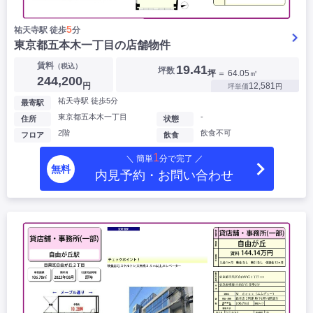
5
祐天寺駅 徒歩
分
東京都五本木一丁目の店舗物件
賃料
（税込）
19.41
坪数
坪
＝ 64.05㎡
244,200
円
12,581
坪単価
円
祐天寺駅 徒歩5分
最寄駅
東京都五本木一丁目
-
住所
状態
2階
飲食不可
フロア
飲食
1
＼ 簡単
分で完了 ／
無料
内見予約・お問い合わせ