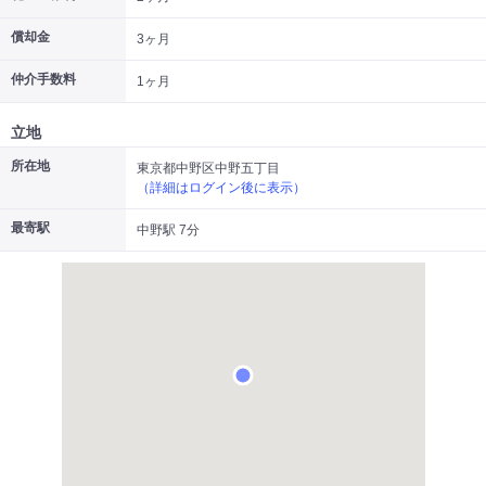
|
|
|
居抜き
スケルトン
指定なし
償却金
3ヶ月
仲介手数料
1ヶ月
立地
所在地
東京都中野区中野五丁目
（詳細はログイン後に表示）
最寄駅
中野駅 7分