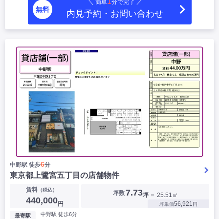
1
＼ 簡単
分で完了 ／
無料
内見予約・お問い合わせ
6
中野駅 徒歩
分
東京都上鷺宮五丁目の店舗物件
賃料
（税込）
7.73
坪数
坪
＝ 25.51㎡
440,000
円
56,921
坪単価
円
中野駅 徒歩6分
最寄駅