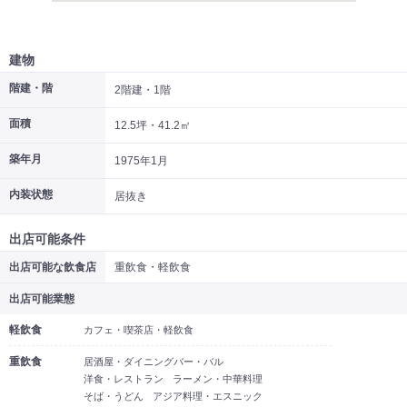
建物
階建・階
2階建・1階
面積
12.5坪・41.2㎡
築年月
1975年1月
内装状態
居抜き
出店可能条件
出店可能な飲食店
重飲食・軽飲食
出店可能業態
軽飲食
カフェ・喫茶店・軽飲食
重飲食
居酒屋・ダイニングバー・バル
洋食・レストラン
ラーメン・中華料理
そば・うどん
アジア料理・エスニック