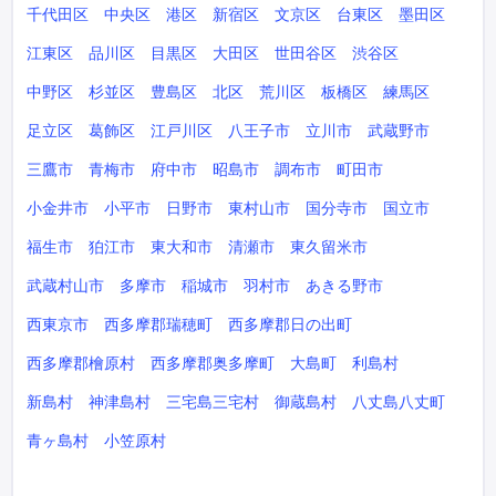
千代田区
中央区
港区
新宿区
文京区
台東区
墨田区
江東区
品川区
目黒区
大田区
世田谷区
渋谷区
中野区
杉並区
豊島区
北区
荒川区
板橋区
練馬区
足立区
葛飾区
江戸川区
八王子市
立川市
武蔵野市
三鷹市
青梅市
府中市
昭島市
調布市
町田市
小金井市
小平市
日野市
東村山市
国分寺市
国立市
福生市
狛江市
東大和市
清瀬市
東久留米市
武蔵村山市
多摩市
稲城市
羽村市
あきる野市
西東京市
西多摩郡瑞穂町
西多摩郡日の出町
西多摩郡檜原村
西多摩郡奥多摩町
大島町
利島村
新島村
神津島村
三宅島三宅村
御蔵島村
八丈島八丈町
青ヶ島村
小笠原村