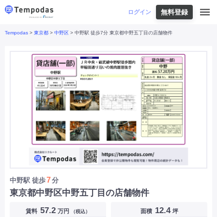
無料登録
はじめての方へ
ログイン
Tempodas
>
東京都
>
中野区
> 中野駅 徒歩7分 東京都中野五丁目の店舗物件
Tempodasとは
都道府県や業種から探す
便利な機能
都道府県から探す
お役立ちコンテンツ
北海道
・
東北
北海道
|
青森県
|
岩手県
|
宮城県
|
秋田県
|
利用イメージ
山形県
|
福島県
|
関東
東京都
|
神奈川県
|
埼玉県
|
千葉県
|
栃木県
|
よくあるご質問
茨城県
|
群馬県
|
中部
山梨県
|
長野県
|
石川県
|
新潟県
|
富山県
|
お問い合わせ
福井県
|
愛知県
|
岐阜県
|
静岡県
|
近畿
大阪府
|
兵庫県
|
京都府
|
滋賀県
|
奈良県
|
和歌山県
|
三重県
|
中国
岡山県
|
広島県
|
鳥取県
|
島根県
|
山口県
|
四国
香川県
|
徳島県
|
愛媛県
|
高知県
|
九州
福岡県
|
佐賀県
|
長崎県
|
熊本県
|
大分県
|
7
中野駅
徒歩
分
宮崎県
|
鹿児島県
|
沖縄県
|
東京都中野区中野五丁目の店舗物件
業種から探す
57.2
12.4
賃料
万円
面積
坪
（税込）
飲食店・飲食業