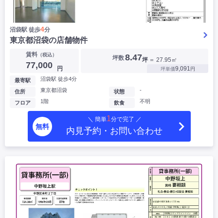
4
沼袋駅 徒歩
分
東京都沼袋の店舗物件
賃料
（税込）
8.47
坪数
坪
＝ 27.95㎡
77,000
円
9,091
坪単価
円
沼袋駅 徒歩4分
最寄駅
東京都沼袋
-
住所
状態
1階
不明
フロア
飲食
1
＼ 簡単
分で完了 ／
無料
内見予約・お問い合わせ