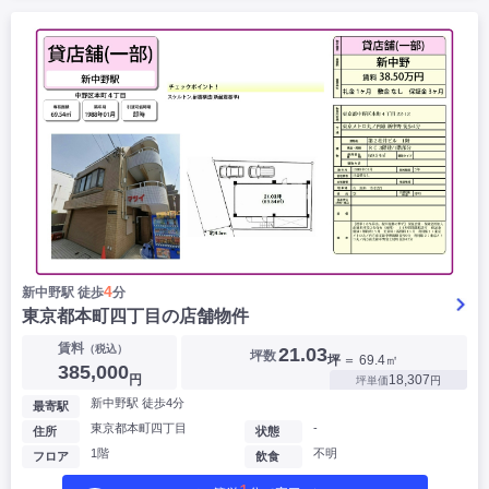
4
新中野駅 徒歩
分
東京都本町四丁目の店舗物件
賃料
（税込）
21.03
坪数
坪
＝ 69.4㎡
385,000
円
18,307
坪単価
円
新中野駅 徒歩4分
最寄駅
東京都本町四丁目
-
住所
状態
1階
不明
フロア
飲食