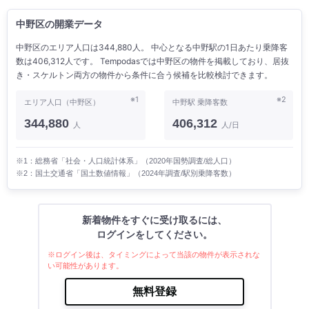
中野区の開業データ
中野区のエリア人口は344,880人。 中心となる中野駅の1日あたり乗降客
数は406,312人です。 Tempodasでは中野区の物件を掲載しており、居抜
き・スケルトン両方の物件から条件に合う候補を比較検討できます。
※1
※2
エリア人口（中野区）
中野駅 乗降客数
344,880
406,312
人
人/日
※1：総務省「社会・人口統計体系」（2020年国勢調査/総人口）
※2：国土交通省「国土数値情報」（2024年調査/駅別乗降客数）
新着物件をすぐに受け取るには、
ログインをしてください。
※ログイン後は、タイミングによって当該の物件が表示されな
い可能性があります。
無料登録