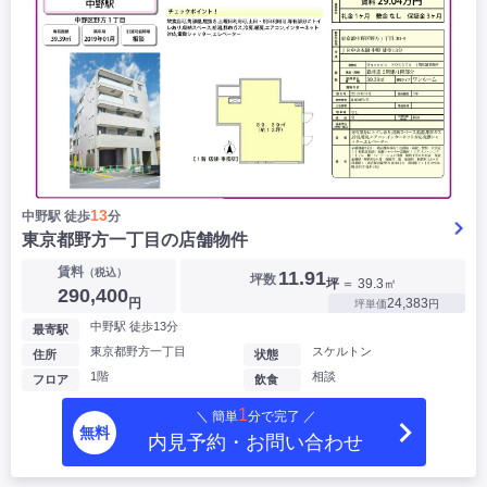
13
中野駅 徒歩
分
東京都野方一丁目の店舗物件
賃料
（税込）
11.91
坪数
坪
＝ 39.3㎡
290,400
円
24,383
坪単価
円
中野駅 徒歩13分
最寄駅
東京都野方一丁目
スケルトン
住所
状態
1階
相談
フロア
飲食
1
＼ 簡単
分で完了 ／
無料
内見予約・お問い合わせ