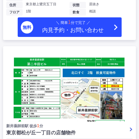
東京都上鷺宮五丁目
居抜き
住所
状態
1階
相談
フロア
飲食
1
＼ 簡単
分で完了 ／
無料
内見予約・お問い合わせ
1
新井薬師前駅 徒歩
分
東京都松が丘一丁目の店舗物件