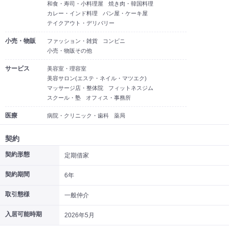
和食・寿司・小料理屋
焼き肉・韓国料理
カレー・インド料理
パン屋・ケーキ屋
テイクアウト・デリバリー
小売・物販
ファッション・雑貨
コンビニ
小売・物販その他
サービス
美容室・理容室
美容サロン(エステ・ネイル・マツエク)
マッサージ店・整体院
フィットネスジム
スクール・塾
オフィス・事務所
医療
病院・クリニック・歯科
薬局
契約
契約形態
定期借家
契約期間
6年
取引態様
一般仲介
入居可能時期
2026年5月