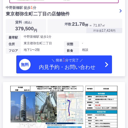
1
中野新橋駅 徒歩
分
東京都弥生町二丁目の店舗物件
賃料
（税込）
21.78
坪数
坪
＝ 71.87㎡
379,500
円
17,424
坪単価
円
中野新橋駅 徒歩1分
最寄駅
東京都弥生町二丁目
-
住所
状態
地下1〜2階
相談
フロア
飲食
1
＼ 簡単
分で完了 ／
無料
内見予約・お問い合わせ