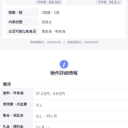
4.6
41.2
坪単価
平米数
万円
㎡
|
|
|
バー
カフェ・喫茶店・軽飲食
居酒屋・ダイニングバー・バル
|
|
ラーメン・中華料理
パン屋・ケーキ屋
階建・階
2階建・1階
|
|
お好み焼き・ステーキ・鉄板焼き
焼肉・韓国料理
内装状態
居抜き
|
|
|
洋食・レストラン
テイクアウト・デリバリー
そば・うどん
|
|
|
和食・寿司・小料理屋
カレー・インド料理
焼き鳥
出店可能な飲食店
重飲食・軽飲食
|
|
|
タピオカ
すき焼き・しゃぶしゃぶ
パスタ・イタリア料理
|
|
ファーストフード・屋台
フレンチ・フランス料理
情報掲載日：2026/6/29 | 情報更新日：2026/4/29
|
|
アジア料理・エスニック
カラオケ・パブ・スナック
サービス・医療
|
|
美容室・理容室
美容サロン(エステ・ネイル・マツエク)
|
|
マッサージ店・整体院
フィットネスジム
物件詳細情報
|
|
|
病院・クリニック・歯科
スクール・塾
不動産
小売・物販
費用
|
|
|
アパレル・古着屋
コンビニ
花屋
賃料・坪単価
57.2万円・4.6万円
その他
管理費・共益費
|
|
|
なし
オフィス・事務所
コインランドリー
ネットカフェ・漫画喫茶
|
スタジオ・ホール
敷金・保証金
なし・10ヶ月
こだわり条件から探す
礼金・権利金
2ヶ月・-