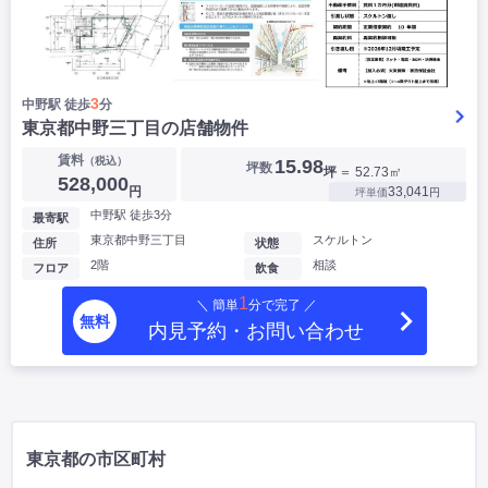
3
中野駅 徒歩
分
東京都中野三丁目の店舗物件
賃料
（税込）
15.98
坪数
坪
＝ 52.73㎡
528,000
円
33,041
坪単価
円
中野駅 徒歩3分
最寄駅
東京都中野三丁目
スケルトン
住所
状態
2階
相談
フロア
飲食
1
＼ 簡単
分で完了 ／
無料
内見予約・お問い合わせ
東京都の市区町村