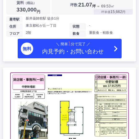
賃料
（税込）
21.07
坪数
坪
＝ 69.53㎡
330,000
円
15,662
坪単価
円
新井薬師前駅 徒歩1分
最寄駅
東京都松が丘一丁目
-
住所
状態
2階
重飲食・軽飲食
フロア
飲食
1
＼ 簡単
分で完了 ／
無料
内見予約・お問い合わせ