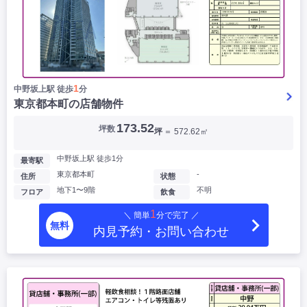
1
中野坂上駅 徒歩
分
東京都本町の店舗物件
173.52
坪数
坪
＝ 572.62㎡
中野坂上駅 徒歩1分
最寄駅
東京都本町
-
住所
状態
地下1〜9階
不明
フロア
飲食
1
＼ 簡単
分で完了 ／
無料
内見予約・お問い合わせ