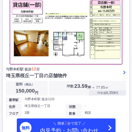
12
与野本町駅 徒歩
分
埼玉県桜丘一丁目の店舗物件
賃料
（税込）
23.59
坪数
坪
＝ 77.85㎡
150,000
円
6,359
坪単価
円
与野本町駅 徒歩12分
最寄駅
埼玉県桜丘一丁目
-
住所
状態
1階
相談
フロア
飲食
1
＼ 簡単
分で完了 ／
無料
内見予約・お問い合わせ