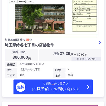
15
与野本町駅 徒歩
分
埼玉県鈴谷七丁目の店舗物件
賃料
（税込）
27.26
坪数
坪
＝ 89.96㎡
360,000
円
13,206
坪単価
円
与野本町駅 徒歩15分
最寄駅
埼玉県鈴谷七丁目
-
住所
状態
1階
相談
フロア
飲食
1
＼ 簡単
分で完了 ／
無料
内見予約・お問い合わせ