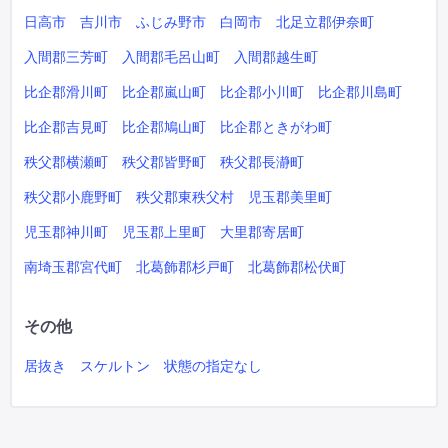
日高市
吉川市
ふじみ野市
白岡市
北足立郡伊奈町
入間郡三芳町
入間郡毛呂山町
入間郡越生町
比企郡滑川町
比企郡嵐山町
比企郡小川町
比企郡川島町
比企郡吉見町
比企郡鳩山町
比企郡ときがわ町
秩父郡横瀬町
秩父郡皆野町
秩父郡長瀞町
秩父郡小鹿野町
秩父郡東秩父村
児玉郡美里町
児玉郡神川町
児玉郡上里町
大里郡寄居町
南埼玉郡宮代町
北葛飾郡杉戸町
北葛飾郡松伏町
その他
居抜き
スケルトン
状態の指定なし