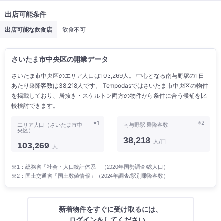
出店可能条件
出店可能な飲食店
飲食不可
さいたま市中央区の開業データ
さいたま市中央区のエリア人口は103,269人。 中心となる南与野駅の1日
あたり乗降客数は38,218人です。 Tempodasではさいたま市中央区の物件
を掲載しており、居抜き・スケルトン両方の物件から条件に合う候補を比
較検討できます。
※1
※2
エリア人口（さいたま市中
南与野駅 乗降客数
央区）
38,218
人/日
103,269
人
※1：総務省「社会・人口統計体系」（2020年国勢調査/総人口）
※2：国土交通省「国土数値情報」（2024年調査/駅別乗降客数）
新着物件をすぐに受け取るには、
ログインをしてください。