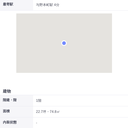
最寄駅
与野本町駅 4分
|
|
|
居抜き
スケルトン
指定なし
建物
階建・階
1階
面積
22.7坪・74.8㎡
内装状態
-