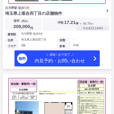
5
北与野駅 徒歩
分
埼玉県上落合四丁目の店舗物件
賃料
（税込）
17.21
坪数
坪
＝ 56.79㎡
209,000
円
12,144
坪単価
円
北与野駅 徒歩5分
最寄駅
埼玉県上落合四丁目
-
住所
状態
2階
不明
フロア
飲食
1
＼ 簡単
分で完了 ／
無料
内見予約・お問い合わせ