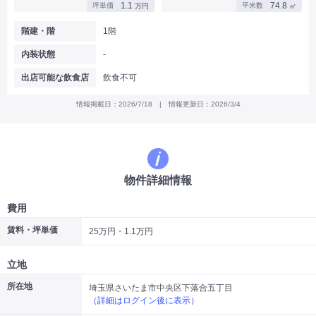
1.1
74.8
坪単価
平米数
万円
㎡
|
|
|
バー
カフェ・喫茶店・軽飲食
居酒屋・ダイニングバー・バル
|
|
ラーメン・中華料理
パン屋・ケーキ屋
階建・階
1階
|
|
お好み焼き・ステーキ・鉄板焼き
焼肉・韓国料理
内装状態
-
|
|
|
洋食・レストラン
テイクアウト・デリバリー
そば・うどん
|
|
|
和食・寿司・小料理屋
カレー・インド料理
焼き鳥
出店可能な飲食店
飲食不可
|
|
|
タピオカ
すき焼き・しゃぶしゃぶ
パスタ・イタリア料理
|
|
ファーストフード・屋台
フレンチ・フランス料理
情報掲載日：2026/7/18 | 情報更新日：2026/3/4
|
|
アジア料理・エスニック
カラオケ・パブ・スナック
サービス・医療
|
|
美容室・理容室
美容サロン(エステ・ネイル・マツエク)
|
|
マッサージ店・整体院
フィットネスジム
物件詳細情報
|
|
|
病院・クリニック・歯科
スクール・塾
不動産
小売・物販
費用
|
|
|
アパレル・古着屋
コンビニ
花屋
賃料・坪単価
25万円・1.1万円
その他
|
|
|
オフィス・事務所
コインランドリー
ネットカフェ・漫画喫茶
立地
|
スタジオ・ホール
所在地
埼玉県さいたま市中央区下落合五丁目
（詳細はログイン後に表示）
こだわり条件から探す