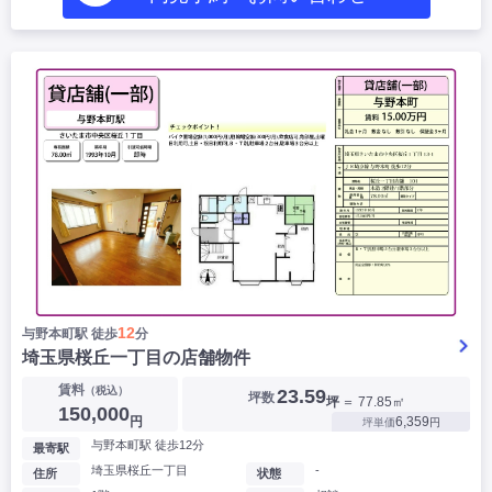
12
与野本町駅 徒歩
分
埼玉県桜丘一丁目の店舗物件
賃料
（税込）
23.59
坪数
坪
＝ 77.85㎡
150,000
円
6,359
坪単価
円
与野本町駅 徒歩12分
最寄駅
埼玉県桜丘一丁目
-
住所
状態