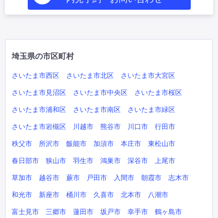
埼玉県の市区町村
さいたま市西区
さいたま市北区
さいたま市大宮区
さいたま市見沼区
さいたま市中央区
さいたま市桜区
さいたま市浦和区
さいたま市南区
さいたま市緑区
さいたま市岩槻区
川越市
熊谷市
川口市
行田市
秩父市
所沢市
飯能市
加須市
本庄市
東松山市
春日部市
狭山市
羽生市
鴻巣市
深谷市
上尾市
草加市
越谷市
蕨市
戸田市
入間市
朝霞市
志木市
和光市
新座市
桶川市
久喜市
北本市
八潮市
富士見市
三郷市
蓮田市
坂戸市
幸手市
鶴ヶ島市