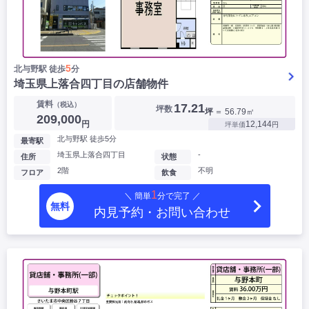
5
北与野駅 徒歩
分
埼玉県上落合四丁目の店舗物件
賃料
（税込）
17.21
坪数
坪
＝ 56.79㎡
209,000
円
12,144
坪単価
円
北与野駅 徒歩5分
最寄駅
埼玉県上落合四丁目
-
住所
状態
2階
不明
フロア
飲食
1
＼ 簡単
分で完了 ／
無料
内見予約・お問い合わせ