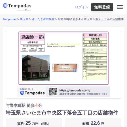
無料登録
はじめての方へ
ログイン
Tempodas
>
埼玉県
>
さいたま市中央区
> 与野本町駅 徒歩4分 埼玉県下落合五丁目の店舗物件
Tempodasとは
都道府県や業種から探す
便利な機能
都道府県から探す
お役立ちコンテンツ
北海道
・
東北
北海道
|
青森県
|
岩手県
|
宮城県
|
秋田県
|
利用イメージ
山形県
|
福島県
|
関東
東京都
|
神奈川県
|
埼玉県
|
千葉県
|
栃木県
|
よくあるご質問
茨城県
|
群馬県
|
中部
山梨県
|
長野県
|
石川県
|
新潟県
|
富山県
|
お問い合わせ
福井県
|
愛知県
|
岐阜県
|
静岡県
|
近畿
大阪府
|
兵庫県
|
京都府
|
滋賀県
|
奈良県
|
和歌山県
|
三重県
|
中国
岡山県
|
広島県
|
鳥取県
|
島根県
|
山口県
|
四国
香川県
|
徳島県
|
愛媛県
|
高知県
|
九州
福岡県
|
佐賀県
|
長崎県
|
熊本県
|
大分県
|
4
与野本町駅
徒歩
分
宮崎県
|
鹿児島県
|
沖縄県
|
埼玉県さいたま市中央区下落合五丁目の店舗物件
業種から探す
25
22.6
賃料
万円
面積
坪
（税込）
飲食店・飲食業