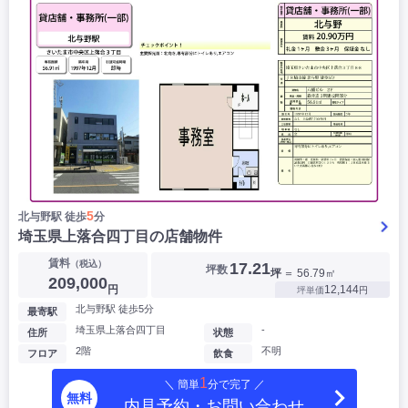
5
北与野駅 徒歩
分
埼玉県上落合四丁目の店舗物件
賃料
（税込）
17.21
坪数
坪
＝ 56.79㎡
209,000
円
12,144
坪単価
円
北与野駅 徒歩5分
最寄駅
埼玉県上落合四丁目
-
住所
状態
2階
不明
フロア
飲食
1
＼ 簡単
分で完了 ／
無料
内見予約・お問い合わせ