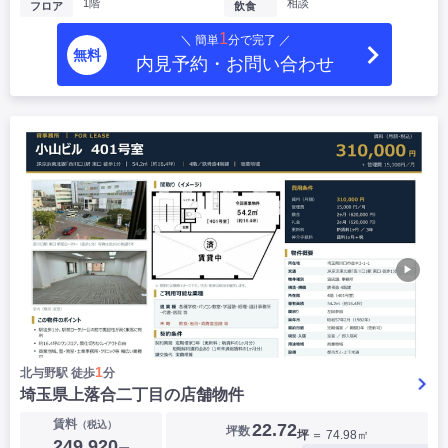
1階
相談
フロア
飲食
1
＼ 簡単
分で完了 ／
無料
内見予約・お問い合わせ
▶
1
北与野駅 徒歩
分
埼玉県上落合二丁目の店舗物件
賃料
（税込）
22.72
坪数
坪
＝ 74.98㎡
249,920