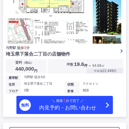
3
与野駅 徒歩
分
埼玉県下落合二丁目の店舗物件
賃料
（税込）
19.6
坪数
坪
＝ 64.68㎡
440,000
円
22,449
坪単価
円
与野駅 徒歩3分
最寄駅
埼玉県下落合二丁目
スケルトン
住所
状態
1階
相談
フロア
飲食
1
＼ 簡単
分で完了 ／
無料
内見予約・お問い合わせ