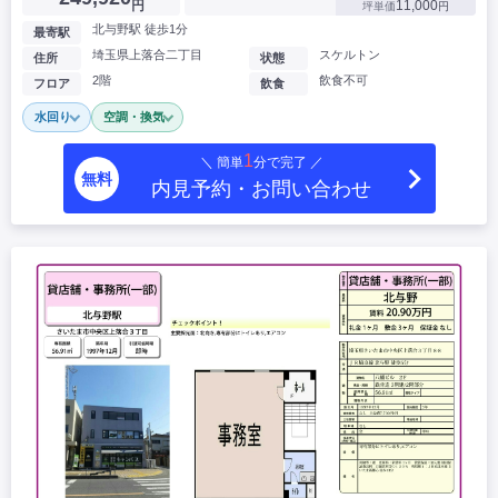
円
11,000
坪単価
円
北与野駅 徒歩1分
最寄駅
埼玉県上落合二丁目
スケルトン
住所
状態
2階
飲食不可
フロア
飲食
水回り
空調・換気
1
＼ 簡単
分で完了 ／
無料
内見予約・お問い合わせ