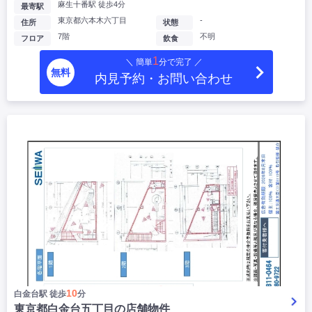
麻生十番駅 徒歩4分
最寄駅
東京都六本木六丁目
-
住所
状態
7階
不明
フロア
飲食
1
＼ 簡単
分で完了 ／
無料
内見予約・お問い合わせ
10
白金台駅 徒歩
分
東京都白金台五丁目の店舗物件