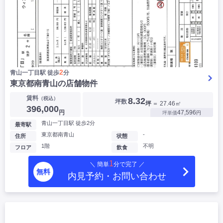
2
青山一丁目駅 徒歩
分
東京都南青山の店舗物件
賃料
（税込）
8.32
坪数
坪
＝ 27.46㎡
396,000
円
47,596
坪単価
円
青山一丁目駅 徒歩2分
最寄駅
東京都南青山
-
住所
状態
1階
不明
フロア
飲食
1
＼ 簡単
分で完了 ／
無料
内見予約・お問い合わせ