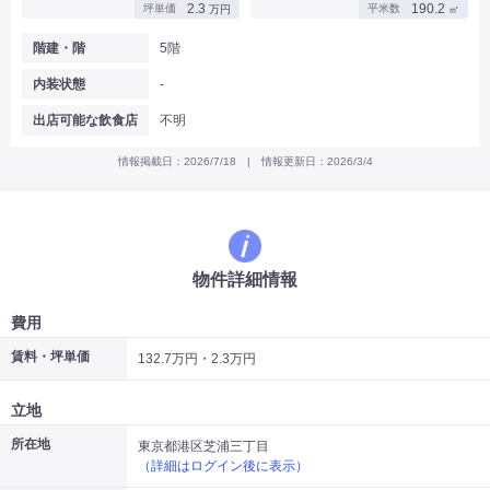
2.3
190.2
坪単価
平米数
万円
㎡
|
|
|
バー
カフェ・喫茶店・軽飲食
居酒屋・ダイニングバー・バル
|
|
ラーメン・中華料理
パン屋・ケーキ屋
階建・階
5階
|
|
お好み焼き・ステーキ・鉄板焼き
焼肉・韓国料理
内装状態
-
|
|
|
洋食・レストラン
テイクアウト・デリバリー
そば・うどん
|
|
|
和食・寿司・小料理屋
カレー・インド料理
焼き鳥
出店可能な飲食店
不明
|
|
|
タピオカ
すき焼き・しゃぶしゃぶ
パスタ・イタリア料理
|
|
ファーストフード・屋台
フレンチ・フランス料理
情報掲載日：2026/7/18 | 情報更新日：2026/3/4
|
|
アジア料理・エスニック
カラオケ・パブ・スナック
サービス・医療
|
|
美容室・理容室
美容サロン(エステ・ネイル・マツエク)
|
|
マッサージ店・整体院
フィットネスジム
物件詳細情報
|
|
|
病院・クリニック・歯科
スクール・塾
不動産
小売・物販
費用
|
|
|
アパレル・古着屋
コンビニ
花屋
賃料・坪単価
132.7万円・2.3万円
その他
|
|
|
オフィス・事務所
コインランドリー
ネットカフェ・漫画喫茶
立地
|
スタジオ・ホール
所在地
東京都港区芝浦三丁目
（詳細はログイン後に表示）
こだわり条件から探す