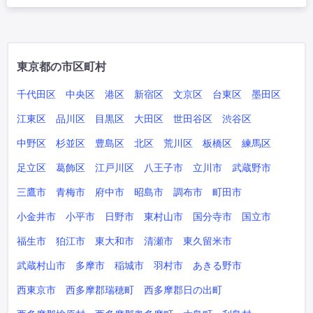
東京都の市区町村
千代田区
中央区
港区
新宿区
文京区
台東区
墨田区
江東区
品川区
目黒区
大田区
世田谷区
渋谷区
中野区
杉並区
豊島区
北区
荒川区
板橋区
練馬区
足立区
葛飾区
江戸川区
八王子市
立川市
武蔵野市
三鷹市
青梅市
府中市
昭島市
調布市
町田市
小金井市
小平市
日野市
東村山市
国分寺市
国立市
福生市
狛江市
東大和市
清瀬市
東久留米市
武蔵村山市
多摩市
稲城市
羽村市
あきる野市
西東京市
西多摩郡瑞穂町
西多摩郡日の出町