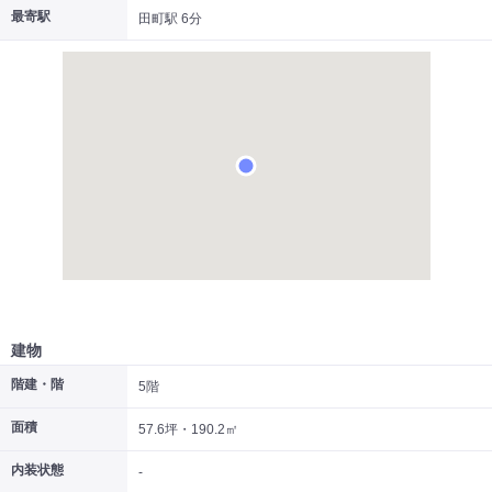
最寄駅
田町駅 6分
|
|
|
居抜き
スケルトン
指定なし
建物
階建・階
5階
面積
57.6坪・190.2㎡
内装状態
-