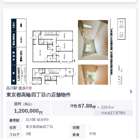
8
品川駅 徒歩
分
東京都高輪四丁目の店舗物件
賃料
（税込）
67.88
坪数
坪
＝ 224.0㎡
1,200,000
円
17,678
坪単価
円
品川駅 徒歩8分
最寄駅
東京都高輪四丁目
-
住所
状態
1階
不明
フロア
飲食