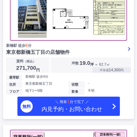
6
新橋駅 徒歩
分
東京都新橋五丁目の店舗物件
賃料
（税込）
19.0
坪数
坪
＝ 62.7㎡
271,700
円
14,300
坪単価
円
新橋駅 徒歩6分
最寄駅
東京都新橋五丁目
-
住所
状態
地下1〜5階
不明
フロア
飲食
1
＼ 簡単
分で完了 ／
無料
内見予約・お問い合わせ