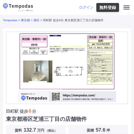
無料登録
はじめての方へ
ログイン
Tempodas
>
東京都
>
港区
> 田町駅 徒歩6分 東京都芝浦三丁目の店舗物件
Tempodasとは
都道府県や業種から探す
便利な機能
都道府県から探す
お役立ちコンテンツ
北海道
・
東北
北海道
|
青森県
|
岩手県
|
宮城県
|
秋田県
|
利用イメージ
山形県
|
福島県
|
関東
東京都
|
神奈川県
|
埼玉県
|
千葉県
|
栃木県
|
よくあるご質問
茨城県
|
群馬県
|
中部
山梨県
|
長野県
|
石川県
|
新潟県
|
富山県
|
お問い合わせ
福井県
|
愛知県
|
岐阜県
|
静岡県
|
近畿
大阪府
|
兵庫県
|
京都府
|
滋賀県
|
奈良県
|
和歌山県
|
三重県
|
中国
岡山県
|
広島県
|
鳥取県
|
島根県
|
山口県
|
四国
香川県
|
徳島県
|
愛媛県
|
高知県
|
九州
福岡県
|
佐賀県
|
長崎県
|
熊本県
|
大分県
|
6
田町駅
徒歩
分
宮崎県
|
鹿児島県
|
沖縄県
|
東京都港区芝浦三丁目の店舗物件
業種から探す
132.7
57.6
賃料
万円
面積
坪
（税込）
飲食店・飲食業