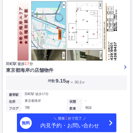
17
田町駅 徒歩
分
東京都海岸の店舗物件
9.15
坪数
坪
＝ 30.2㎡
田町駅 徒歩17分
最寄駅
東京都海岸
-
住所
状態
7階
相談
フロア
飲食
1
＼ 簡単
分で完了 ／
無料
内見予約・お問い合わせ