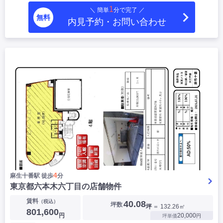
1
＼ 簡単
分で完了 ／
無料
内見予約・お問い合わせ
4
麻生十番駅 徒歩
分
東京都六本木六丁目の店舗物件
賃料
（税込）
40.08
坪数
坪
＝ 132.26㎡
801,600
円
20,000
坪単価
円