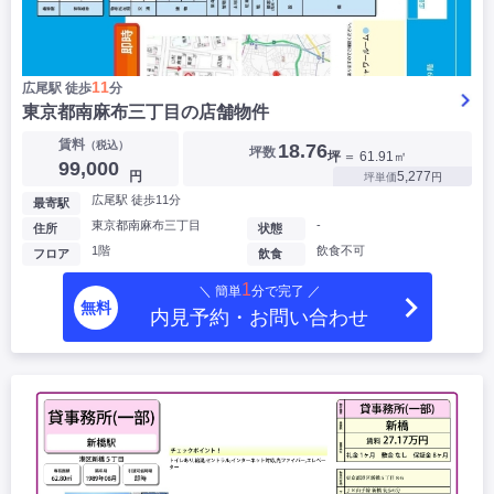
11
広尾駅 徒歩
分
東京都南麻布三丁目の店舗物件
賃料
（税込）
18.76
坪数
坪
＝ 61.91㎡
99,000
円
5,277
坪単価
円
広尾駅 徒歩11分
最寄駅
東京都南麻布三丁目
-
住所
状態
1階
飲食不可
フロア
飲食
1
＼ 簡単
分で完了 ／
無料
内見予約・お問い合わせ