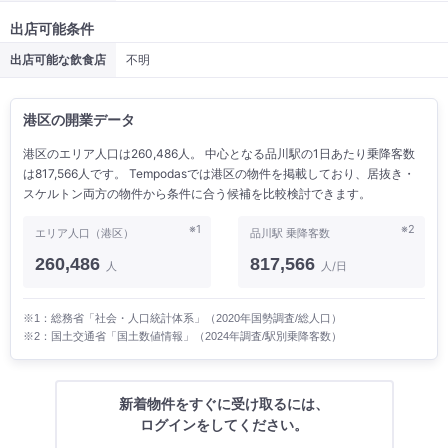
出店可能条件
出店可能な飲食店
不明
港区の開業データ
港区のエリア人口は260,486人。 中心となる品川駅の1日あたり乗降客数
は817,566人です。 Tempodasでは港区の物件を掲載しており、居抜き・
スケルトン両方の物件から条件に合う候補を比較検討できます。
※1
※2
エリア人口（港区）
品川駅 乗降客数
260,486
817,566
人
人/日
※1：総務省「社会・人口統計体系」（2020年国勢調査/総人口）
※2：国土交通省「国土数値情報」（2024年調査/駅別乗降客数）
新着物件をすぐに受け取るには、
ログインをしてください。