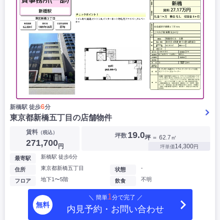
6
新橋駅 徒歩
分
東京都新橋五丁目の店舗物件
賃料
（税込）
19.0
坪数
坪
＝ 62.7㎡
271,700
円
14,300
坪単価
円
新橋駅 徒歩6分
最寄駅
東京都新橋五丁目
-
住所
状態
地下1〜5階
不明
フロア
飲食
1
＼ 簡単
分で完了 ／
無料
内見予約・お問い合わせ