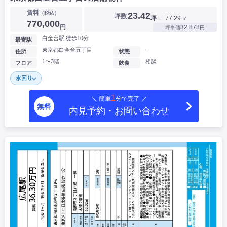
賃料
（税込）
23.42
坪数
坪
＝ 77.29㎡
770,000
円
32,878
坪単価
円
白金台駅 徒歩10分
最寄駅
東京都白金台五丁目
-
住所
状態
1〜3階
相談
フロア
飲食
水回り
1
＼ 簡単
分で完了 ／
無料
内見予約・お問い合わせ