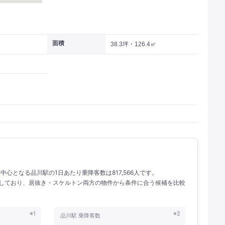
面積
38.3坪・126.4㎡
。 中心となる品川駅の1日あたり乗降客数は817,566人です。
掲載しており、居抜き・スケルトン両方の物件から条件に合う候補を比較
※1
※2
品川駅 乗降客数