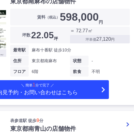
東京都南麻布の店舗物件
598,000
賃料
（税込）
円
＝ 72.77㎡
22.05
坪数
坪
27,120
坪単価
円
最寄駅
麻布十番駅 徒歩10分
住所
東京都南麻布
状態
-
フロア
6階
飲食
不明
1
＼ 簡単
分で完了 ／
内見予約・お問い合わせ
はこちら
9
表参道駅 徒歩
分
東京都南青山の店舗物件