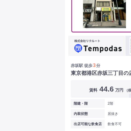
3
赤坂駅
徒歩
分
東京都港区赤坂三丁目の
44.6
賃料
万円
（
階建・階
2階
内装状態
居抜き
出店可能な飲食店
飲食不可