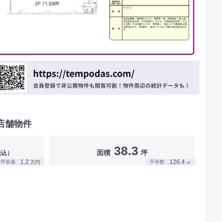
店舗物件
38.3
面積
坪
税込）
1.2
126.4
坪単価
平米数
万円
㎡