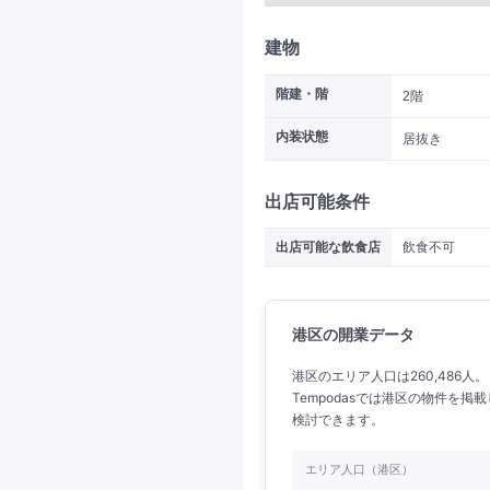
建物
階建・階
2階
内装状態
居抜き
出店可能条件
出店可能な飲食店
飲食不可
港区の開業データ
港区のエリア人口は260,486人
Tempodasでは港区の物件を
検討できます。
エリア人口（港区）