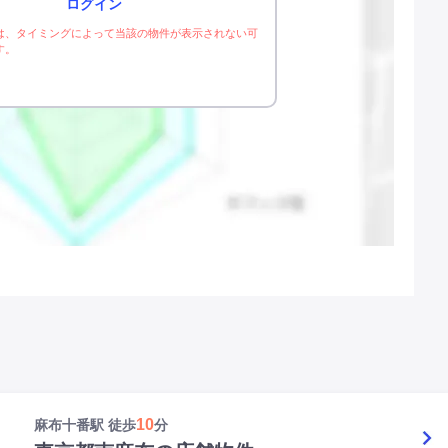
ログイン
は、タイミングによって当該の物件が表示されない可
す。
10
麻布十番駅 徒歩
分