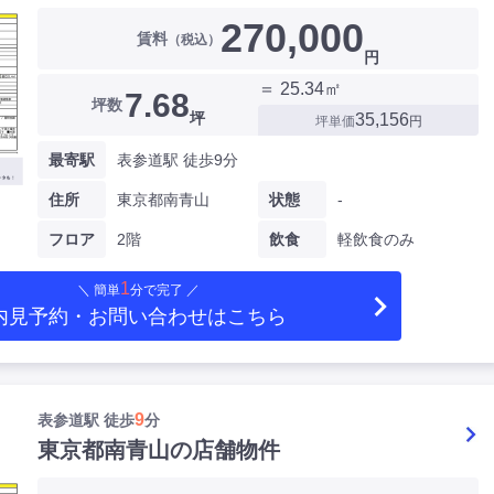
270,000
賃料
（税込）
円
＝ 25.34㎡
7.68
坪数
坪
35,156
坪単価
円
最寄駅
表参道駅 徒歩9分
住所
東京都南青山
状態
-
フロア
2階
飲食
軽飲食のみ
1
＼ 簡単
分で完了 ／
内見予約・お問い合わせ
はこちら
9
表参道駅 徒歩
分
東京都南青山の店舗物件