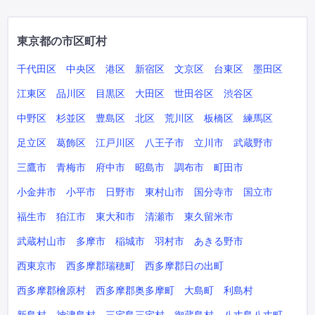
東京都の市区町村
千代田区
中央区
港区
新宿区
文京区
台東区
墨田区
江東区
品川区
目黒区
大田区
世田谷区
渋谷区
中野区
杉並区
豊島区
北区
荒川区
板橋区
練馬区
足立区
葛飾区
江戸川区
八王子市
立川市
武蔵野市
三鷹市
青梅市
府中市
昭島市
調布市
町田市
小金井市
小平市
日野市
東村山市
国分寺市
国立市
福生市
狛江市
東大和市
清瀬市
東久留米市
武蔵村山市
多摩市
稲城市
羽村市
あきる野市
西東京市
西多摩郡瑞穂町
西多摩郡日の出町
西多摩郡檜原村
西多摩郡奥多摩町
大島町
利島村