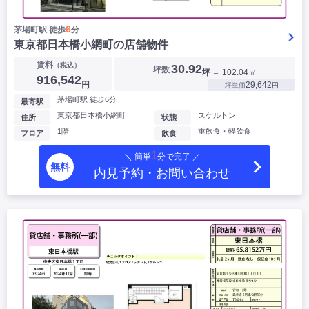
6
茅場町駅 徒歩
分
東京都日本橋小網町の店舗物件
賃料
（税込）
30.92
坪数
坪
＝ 102.04㎡
916,542
円
29,642
坪単価
円
茅場町駅 徒歩6分
最寄駅
東京都日本橋小網町
スケルトン
住所
状態
1階
重飲食・軽飲食
フロア
飲食
1
＼ 簡単
分で完了 ／
無料
内見予約・お問い合わせ