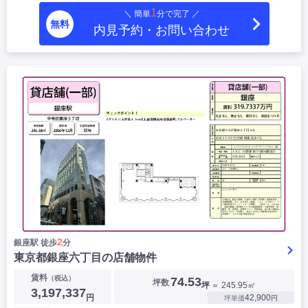
1
＼ 簡単
分で完了 ／
無料
内見予約・お問い合わせ
2
銀座駅 徒歩
分
東京都銀座六丁目の店舗物件
賃料
（税込）
74.53
坪数
坪
＝ 245.95㎡
3,197,337
円
42,900
坪単価
円