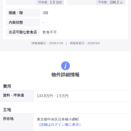
1.5
296.2
坪単価
平米数
万円
㎡
|
|
|
バー
カフェ・喫茶店・軽飲食
居酒屋・ダイニングバー・バル
|
|
ラーメン・中華料理
パン屋・ケーキ屋
階建・階
3階
|
|
お好み焼き・ステーキ・鉄板焼き
焼肉・韓国料理
内装状態
-
|
|
|
洋食・レストラン
テイクアウト・デリバリー
そば・うどん
|
|
|
和食・寿司・小料理屋
カレー・インド料理
焼き鳥
出店可能な飲食店
飲食不可
|
|
|
タピオカ
すき焼き・しゃぶしゃぶ
パスタ・イタリア料理
|
|
ファーストフード・屋台
フレンチ・フランス料理
情報掲載日：2026/7/18 | 情報更新日：2026/3/4
|
|
アジア料理・エスニック
カラオケ・パブ・スナック
サービス・医療
|
|
美容室・理容室
美容サロン(エステ・ネイル・マツエク)
|
|
マッサージ店・整体院
フィットネスジム
物件詳細情報
|
|
|
病院・クリニック・歯科
スクール・塾
不動産
小売・物販
費用
|
|
|
アパレル・古着屋
コンビニ
花屋
賃料・坪単価
133.8万円・1.5万円
その他
|
|
|
オフィス・事務所
コインランドリー
ネットカフェ・漫画喫茶
立地
|
スタジオ・ホール
所在地
東京都中央区日本橋小網町
（詳細はログイン後に表示）
こだわり条件から探す