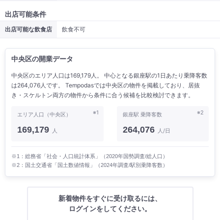
出店可能条件
出店可能な飲食店
飲食不可
中央区の開業データ
中央区のエリア人口は169,179人。 中心となる銀座駅の1日あたり乗降客数
は264,076人です。 Tempodasでは中央区の物件を掲載しており、居抜
き・スケルトン両方の物件から条件に合う候補を比較検討できます。
※1
※2
エリア人口（中央区）
銀座駅 乗降客数
169,179
264,076
人
人/日
※1：総務省「社会・人口統計体系」（2020年国勢調査/総人口）
※2：国土交通省「国土数値情報」（2024年調査/駅別乗降客数）
新着物件をすぐに受け取るには、
ログインをしてください。