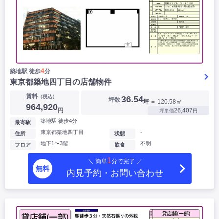
4
築地駅 徒歩
分
東京都築地四丁目の店舗物件
賃料
（税込）
36.54
坪数
坪
＝ 120.58㎡
964,920
円
26,407
坪単価
円
築地駅 徒歩4分
最寄駅
東京都築地四丁目
-
住所
状態
地下1〜3階
不明
フロア
飲食
1
＼ 簡単
分で完了 ／
無料
内見予約・お問い合わせ