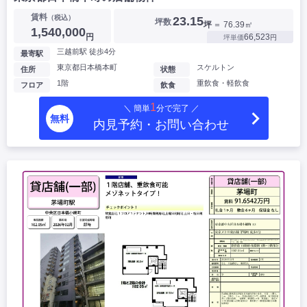
賃料
（税込）
23.15
坪数
坪
＝ 76.39㎡
1,540,000
円
66,523
坪単価
円
三越前駅 徒歩4分
最寄駅
東京都日本橋本町
スケルトン
住所
状態
1階
重飲食・軽飲食
フロア
飲食
1
＼ 簡単
分で完了 ／
無料
内見予約・お問い合わせ