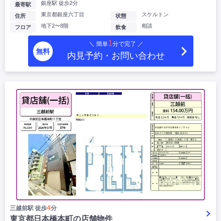
銀座駅 徒歩2分
最寄駅
東京都銀座六丁目
スケルトン
住所
状態
地下2〜8階
相談
フロア
飲食
1
＼ 簡単
分で完了 ／
無料
内見予約・お問い合わせ
4
三越前駅 徒歩
分
東京都日本橋本町の店舗物件