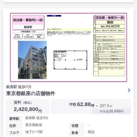
5
銀座駅 徒歩
分
東京都銀座の店舗物件
賃料
（税込）
62.88
坪数
坪
＝ 207.5㎡
2,420,800
円
38,499
坪単価
円
銀座駅 徒歩5分
最寄駅
東京都銀座
-
住所
状態
地下1〜7階
相談
フロア
飲食