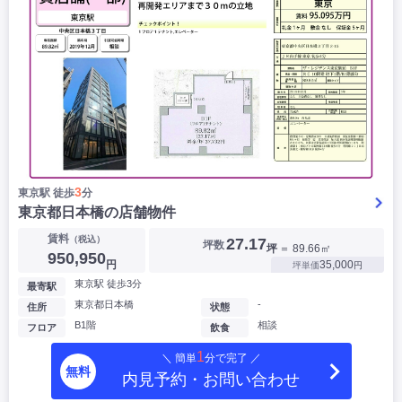
3
東京駅 徒歩
分
東京都日本橋の店舗物件
賃料
（税込）
27.17
坪数
坪
＝ 89.66㎡
950,950
円
35,000
坪単価
円
東京駅 徒歩3分
最寄駅
東京都日本橋
-
住所
状態
B1階
相談
フロア
飲食
1
＼ 簡単
分で完了 ／
無料
内見予約・お問い合わせ