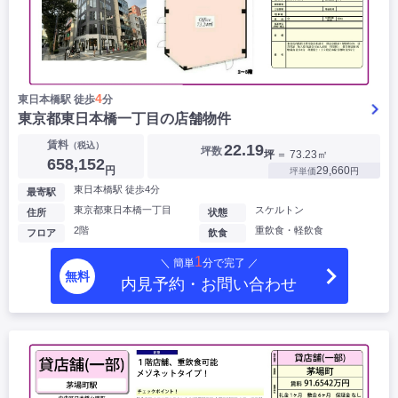
4
東日本橋駅 徒歩
分
東京都東日本橋一丁目の店舗物件
賃料
（税込）
22.19
坪数
坪
＝ 73.23㎡
658,152
円
29,660
坪単価
円
東日本橋駅 徒歩4分
最寄駅
東京都東日本橋一丁目
スケルトン
住所
状態
2階
重飲食・軽飲食
フロア
飲食
1
＼ 簡単
分で完了 ／
無料
内見予約・お問い合わせ