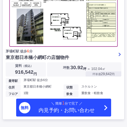
6
茅場町駅 徒歩
分
東京都日本橋小網町の店舗物件
賃料
（税込）
30.92
坪数
坪
＝ 102.04㎡
916,542
円
29,642
坪単価
円
茅場町駅 徒歩6分
最寄駅
東京都日本橋小網町
スケルトン
住所
状態
1階
重飲食・軽飲食
フロア
飲食
1
＼ 簡単
分で完了 ／
無料
内見予約・お問い合わせ