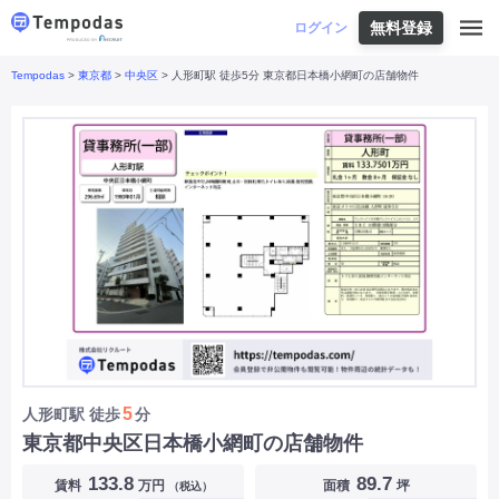
無料登録
はじめての方へ
ログイン
Tempodas
>
東京都
>
中央区
> 人形町駅 徒歩5分 東京都日本橋小網町の店舗物件
Tempodasとは
都道府県や業種から探す
便利な機能
都道府県から探す
お役立ちコンテンツ
北海道
・
東北
北海道
|
青森県
|
岩手県
|
宮城県
|
秋田県
|
利用イメージ
山形県
|
福島県
|
関東
東京都
|
神奈川県
|
埼玉県
|
千葉県
|
栃木県
|
よくあるご質問
茨城県
|
群馬県
|
中部
山梨県
|
長野県
|
石川県
|
新潟県
|
富山県
|
お問い合わせ
福井県
|
愛知県
|
岐阜県
|
静岡県
|
近畿
大阪府
|
兵庫県
|
京都府
|
滋賀県
|
奈良県
|
和歌山県
|
三重県
|
中国
岡山県
|
広島県
|
鳥取県
|
島根県
|
山口県
|
四国
香川県
|
徳島県
|
愛媛県
|
高知県
|
九州
福岡県
|
佐賀県
|
長崎県
|
熊本県
|
大分県
|
5
人形町駅
徒歩
分
宮崎県
|
鹿児島県
|
沖縄県
|
東京都中央区日本橋小網町の店舗物件
業種から探す
133.8
89.7
賃料
万円
面積
坪
（税込）
飲食店・飲食業