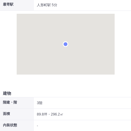
最寄駅
人形町駅 5分
|
|
|
居抜き
スケルトン
指定なし
建物
階建・階
3階
面積
89.8坪・296.2㎡
内装状態
-