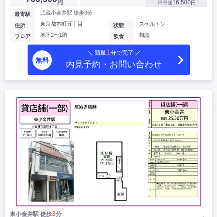
円
16,500
坪単価
円
武蔵小金井駅 徒歩3分
最寄駅
東京都本町五丁目
スケルトン
住所
状態
地下2〜1階
相談
フロア
飲食
1
＼ 簡単
分で完了 ／
無料
内見予約・お問い合わせ
3
東小金井駅 徒歩
分