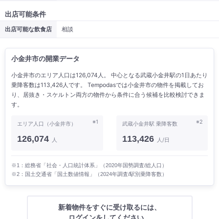
出店可能条件
出店可能な飲食店
相談
小金井市の開業データ
小金井市のエリア人口は126,074人。 中心となる武蔵小金井駅の1日あたり
乗降客数は113,426人です。 Tempodasでは小金井市の物件を掲載してお
り、居抜き・スケルトン両方の物件から条件に合う候補を比較検討できま
す。
※1
※2
エリア人口（小金井市）
武蔵小金井駅 乗降客数
126,074
113,426
人
人/日
※1：総務省「社会・人口統計体系」（2020年国勢調査/総人口）
※2：国土交通省「国土数値情報」（2024年調査/駅別乗降客数）
新着物件をすぐに受け取るには、
ログインをしてください。