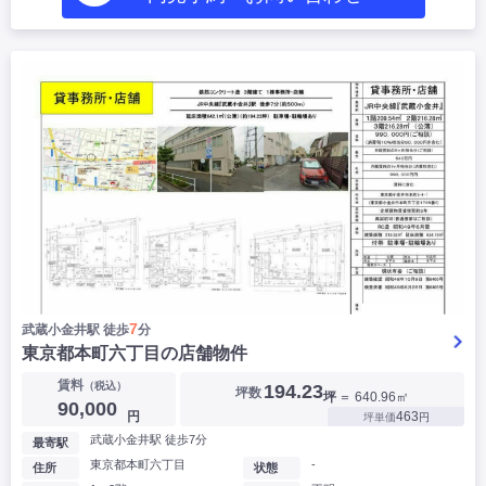
7
武蔵小金井駅 徒歩
分
東京都本町六丁目の店舗物件
賃料
（税込）
194.23
坪数
坪
＝ 640.96㎡
90,000
円
463
坪単価
円
武蔵小金井駅 徒歩7分
最寄駅
東京都本町六丁目
-
住所
状態