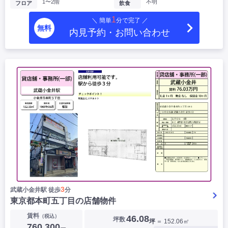
1〜2階
不明
フロア
飲食
1
＼ 簡単
分で完了 ／
無料
内見予約・お問い合わせ
3
武蔵小金井駅 徒歩
分
東京都本町五丁目の店舗物件
賃料
（税込）
46.08
坪数
坪
＝ 152.06㎡
760,300