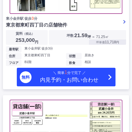
3
東小金井駅 徒歩
分
東京都東町四丁目の店舗物件
賃料
（税込）
21.59
坪数
坪
＝ 71.25㎡
253,000
円
11,718
坪単価
円
東小金井駅 徒歩3分
最寄駅
東京都東町四丁目
居抜き
住所
状態
B1階
相談
フロア
飲食
1
＼ 簡単
分で完了 ／
無料
内見予約・お問い合わせ