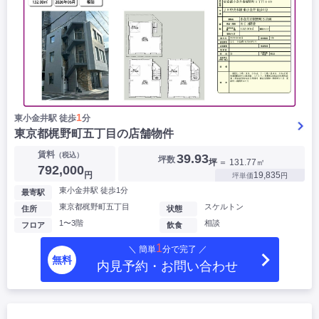
1
東小金井駅 徒歩
分
東京都梶野町五丁目の店舗物件
賃料
（税込）
39.93
坪数
坪
＝ 131.77㎡
792,000
円
19,835
坪単価
円
東小金井駅 徒歩1分
最寄駅
東京都梶野町五丁目
スケルトン
住所
状態
1〜3階
相談
フロア
飲食
1
＼ 簡単
分で完了 ／
無料
内見予約・お問い合わせ