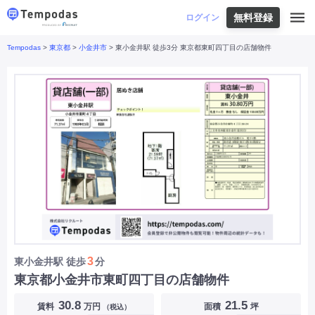
無料登録
はじめての方へ
ログイン
Tempodas
>
東京都
>
小金井市
> 東小金井駅 徒歩3分 東京都東町四丁目の店舗物件
Tempodasとは
都道府県や業種から探す
便利な機能
都道府県から探す
お役立ちコンテンツ
北海道
・
東北
北海道
|
青森県
|
岩手県
|
宮城県
|
秋田県
|
利用イメージ
山形県
|
福島県
|
関東
東京都
|
神奈川県
|
埼玉県
|
千葉県
|
栃木県
|
よくあるご質問
茨城県
|
群馬県
|
中部
山梨県
|
長野県
|
石川県
|
新潟県
|
富山県
|
お問い合わせ
福井県
|
愛知県
|
岐阜県
|
静岡県
|
近畿
大阪府
|
兵庫県
|
京都府
|
滋賀県
|
奈良県
|
和歌山県
|
三重県
|
中国
岡山県
|
広島県
|
鳥取県
|
島根県
|
山口県
|
四国
香川県
|
徳島県
|
愛媛県
|
高知県
|
九州
福岡県
|
佐賀県
|
長崎県
|
熊本県
|
大分県
|
3
東小金井駅
徒歩
分
宮崎県
|
鹿児島県
|
沖縄県
|
東京都小金井市東町四丁目の店舗物件
業種から探す
30.8
21.5
賃料
万円
面積
坪
（税込）
飲食店・飲食業