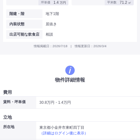
1.4
71.2
坪単価
平米数
万円
㎡
|
|
|
バー
カフェ・喫茶店・軽飲食
居酒屋・ダイニングバー・バル
|
|
ラーメン・中華料理
パン屋・ケーキ屋
階建・階
地下1階
|
|
お好み焼き・ステーキ・鉄板焼き
焼肉・韓国料理
内装状態
居抜き
|
|
|
洋食・レストラン
テイクアウト・デリバリー
そば・うどん
|
|
|
和食・寿司・小料理屋
カレー・インド料理
焼き鳥
出店可能な飲食店
相談
|
|
|
タピオカ
すき焼き・しゃぶしゃぶ
パスタ・イタリア料理
|
|
ファーストフード・屋台
フレンチ・フランス料理
情報掲載日：2026/7/18 | 情報更新日：2026/3/4
|
|
アジア料理・エスニック
カラオケ・パブ・スナック
サービス・医療
|
|
美容室・理容室
美容サロン(エステ・ネイル・マツエク)
|
|
マッサージ店・整体院
フィットネスジム
物件詳細情報
|
|
|
病院・クリニック・歯科
スクール・塾
不動産
小売・物販
費用
|
|
|
アパレル・古着屋
コンビニ
花屋
賃料・坪単価
30.8万円・1.4万円
その他
|
|
|
オフィス・事務所
コインランドリー
ネットカフェ・漫画喫茶
立地
|
スタジオ・ホール
所在地
東京都小金井市東町四丁目
（詳細はログイン後に表示）
こだわり条件から探す