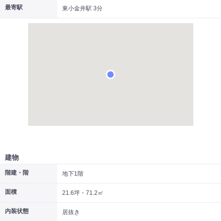
最寄駅
東小金井駅 3分
|
|
|
居抜き
スケルトン
指定なし
建物
階建・階
地下1階
面積
21.6坪・71.2㎡
内装状態
居抜き