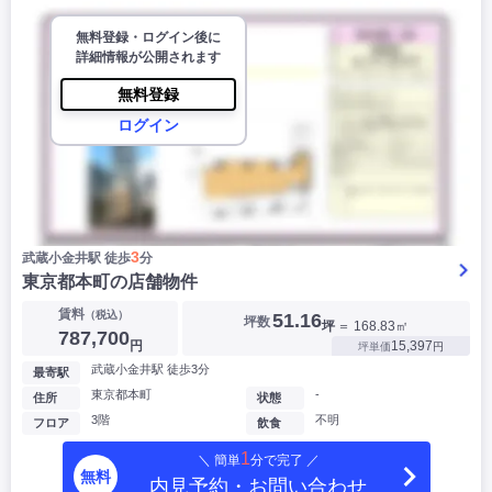
無料登録・ログイン後に
詳細情報が公開されます
無料登録
ログイン
3
武蔵小金井駅 徒歩
分
東京都本町の店舗物件
賃料
（税込）
51.16
坪数
坪
＝ 168.83㎡
787,700
円
15,397
坪単価
円
武蔵小金井駅 徒歩3分
最寄駅
東京都本町
-
住所
状態
3階
不明
フロア
飲食
1
＼ 簡単
分で完了 ／
無料
内見予約・お問い合わせ