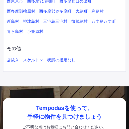
西東京市
西多摩郡瑞穂町
西多摩郡日の出町
西多摩郡檜原村
西多摩郡奥多摩町
大島町
利島村
新島村
神津島村
三宅島三宅村
御蔵島村
八丈島八丈町
青ヶ島村
小笠原村
その他
居抜き
スケルトン
状態の指定なし
Tempodasを使って、
手軽に物件を見つけましょう
ご不明な点はお気軽にお問い合わせください。