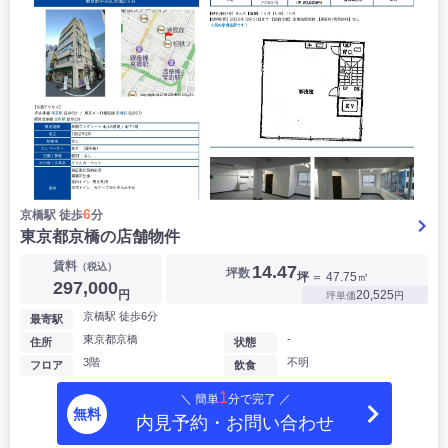
6
京橋駅 徒歩
分
東京都京橋の店舗物件
賃料
（税込）
14.47
坪数
坪
＝ 47.75㎡
297,000
円
20,525
坪単価
円
京橋駅 徒歩6分
最寄駅
東京都京橋
-
住所
状態
3階
不明
フロア
飲食
1
＼ 簡単
分で完了 ／
無料
内見予約・お問い合わせ