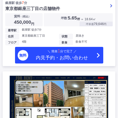
7
銀座駅 徒歩
分
東京都銀座三丁目の店舗物件
賃料
（税込）
5.65
坪数
坪
＝ 18.64㎡
450,000
円
79,646
坪単価
円
銀座駅 徒歩7分
最寄駅
東京都銀座三丁目
居抜き
住所
状態
4階
飲食不可
フロア
飲食
1
＼ 簡単
分で完了 ／
無料
内見予約・お問い合わせ