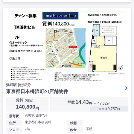
2
浜町駅 徒歩
分
東京都日本橋浜町の店舗物件
賃料
（税込）
14.43
坪数
坪
＝ 47.62㎡
140,800
円
9,757
坪単価
円
浜町駅 徒歩2分
最寄駅
東京都日本橋浜町
-
住所
状態
7階
不明
フロア
飲食