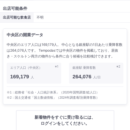
出店可能条件
出店可能な飲食店
不明
中央区の開業データ
中央区のエリア人口は169,179人。 中心となる銀座駅の1日あたり乗降客数
は264,076人です。 Tempodasでは中央区の物件を掲載しており、居抜
き・スケルトン両方の物件から条件に合う候補を比較検討できます。
※1
※2
エリア人口（中央区）
銀座駅 乗降客数
169,179
264,076
人
人/日
※1：総務省「社会・人口統計体系」（2020年国勢調査/総人口）
※2：国土交通省「国土数値情報」（2024年調査/駅別乗降客数）
新着物件をすぐに受け取るには、
ログインをしてください。