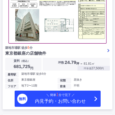
5
築地市場駅 徒歩
分
東京都銀座の店舗物件
賃料
（税込）
24.79
坪数
坪
＝ 81.81㎡
681,725
円
27,500
坪単価
円
築地市場駅 徒歩5分
最寄駅
東京都銀座
居抜き
住所
状態
地下2〜11階
不明
フロア
飲食
1
＼ 簡単
分で完了 ／
無料
内見予約・お問い合わせ