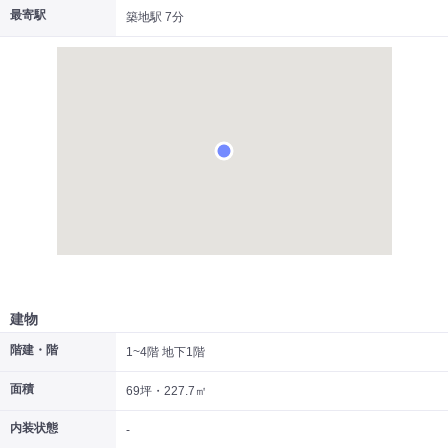
最寄駅
築地駅 7分
|
|
|
居抜き
スケルトン
指定なし
建物
階建・階
1~4階 地下1階
面積
69坪・227.7㎡
内装状態
-