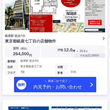
4
銀座駅 徒歩
分
東京都銀座七丁目の店舗物件
賃料
（税込）
12.0
坪数
坪
＝ 39.6㎡
264,000
円
22,000
坪単価
円
銀座駅 徒歩4分
最寄駅
東京都銀座七丁目
-
住所
状態
7階
不明
フロア
飲食
1
＼ 簡単
分で完了 ／
無料
内見予約・お問い合わせ