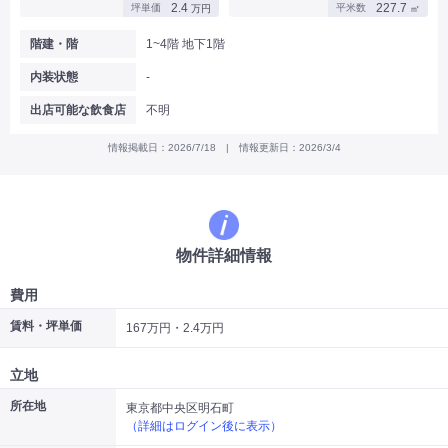
2.4
227.7
坪単価
平米数
万円
㎡
|
|
|
バー
カフェ・喫茶店・軽飲食
居酒屋・ダイニングバー・バル
|
|
ラーメン・中華料理
パン屋・ケーキ屋
階建・階
1~4階 地下1階
|
|
お好み焼き・ステーキ・鉄板焼き
焼肉・韓国料理
内装状態
-
|
|
|
洋食・レストラン
テイクアウト・デリバリー
そば・うどん
|
|
|
和食・寿司・小料理屋
カレー・インド料理
焼き鳥
出店可能な飲食店
不明
|
|
|
タピオカ
すき焼き・しゃぶしゃぶ
パスタ・イタリア料理
|
|
ファーストフード・屋台
フレンチ・フランス料理
情報掲載日：2026/7/18 | 情報更新日：2026/3/4
|
|
アジア料理・エスニック
カラオケ・パブ・スナック
サービス・医療
|
|
美容室・理容室
美容サロン(エステ・ネイル・マツエク)
|
|
マッサージ店・整体院
フィットネスジム
物件詳細情報
|
|
|
病院・クリニック・歯科
スクール・塾
不動産
小売・物販
費用
|
|
|
アパレル・古着屋
コンビニ
花屋
賃料・坪単価
167万円・2.4万円
その他
|
|
|
オフィス・事務所
コインランドリー
ネットカフェ・漫画喫茶
立地
|
スタジオ・ホール
所在地
東京都中央区明石町
（詳細はログイン後に表示）
こだわり条件から探す