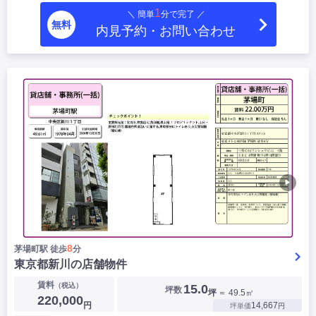
1
＼ 簡単
分で完了 ／
無料
内見予約・お問い合わせ
▶
8
茅場町駅 徒歩
分
東京都新川の店舗物件
賃料
（税込）
15.0
坪数
坪
＝ 49.5㎡
220,000
円
14,667
坪単価
円