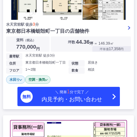
3
水天宮前駅 徒歩
分
東京都日本橋蛎殻町一丁目の店舗物件
▶
賃料
（税込）
44.36
坪数
坪
＝ 146.39㎡
770,000
円
17,358
坪単価
円
水天宮前駅 徒歩3分
最寄駅
東京都日本橋蛎殻町一丁目
居抜き
住所
状態
1〜2階
相談
フロア
飲食
水回り
空調・換気
1
＼ 簡単
分で完了 ／
無料
内見予約・お問い合わせ