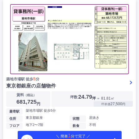
5
築地市場駅 徒歩
分
東京都銀座の店舗物件
賃料
（税込）
24.79
坪数
坪
＝ 81.81㎡
681,725
円
27,500
坪単価
円
築地市場駅 徒歩5分
最寄駅
東京都銀座
居抜き
住所
状態
地下2〜7階
不明
フロア
飲食
1
＼ 簡単
分で完了 ／