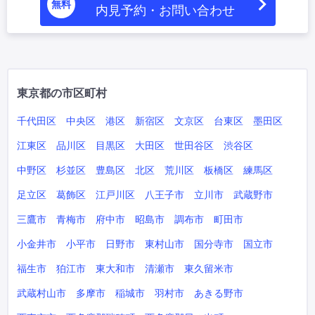
無料
内見予約・お問い合わせ
東京都の市区町村
千代田区
中央区
港区
新宿区
文京区
台東区
墨田区
江東区
品川区
目黒区
大田区
世田谷区
渋谷区
中野区
杉並区
豊島区
北区
荒川区
板橋区
練馬区
足立区
葛飾区
江戸川区
八王子市
立川市
武蔵野市
三鷹市
青梅市
府中市
昭島市
調布市
町田市
小金井市
小平市
日野市
東村山市
国分寺市
国立市
福生市
狛江市
東大和市
清瀬市
東久留米市
武蔵村山市
多摩市
稲城市
羽村市
あきる野市