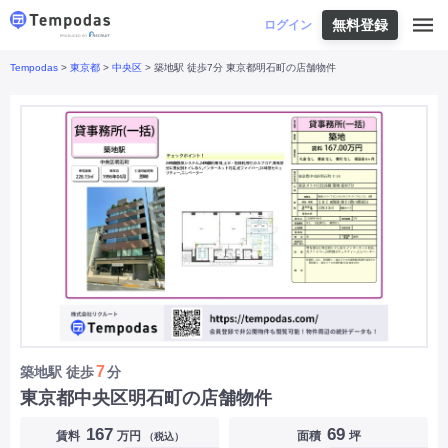
無料登録
はじめての方へ
ログイン
Tempodas
>
東京都
>
中央区
> 築地駅 徒歩7分 東京都明石町の店舗物件
Tempodasとは
都道府県や業種から探す
便利な機能
都道府県から探す
お役立ちコンテンツ
北海道
・
東北
北海道
|
青森県
|
岩手県
|
宮城県
|
秋田県
|
利用イメージ
山形県
|
福島県
|
関東
東京都
|
神奈川県
|
埼玉県
|
千葉県
|
栃木県
|
よくあるご質問
茨城県
|
群馬県
|
中部
山梨県
|
長野県
|
石川県
|
新潟県
|
富山県
|
お問い合わせ
福井県
|
愛知県
|
岐阜県
|
静岡県
|
近畿
大阪府
|
兵庫県
|
京都府
|
滋賀県
|
奈良県
|
和歌山県
|
三重県
|
中国
岡山県
|
広島県
|
鳥取県
|
島根県
|
山口県
|
四国
香川県
|
徳島県
|
愛媛県
|
高知県
|
九州
福岡県
|
佐賀県
|
長崎県
|
熊本県
|
大分県
|
7
築地駅
徒歩
分
宮崎県
|
鹿児島県
|
沖縄県
|
東京都中央区明石町の店舗物件
業種から探す
167
69
賃料
万円
面積
坪
（税込）
飲食店・飲食業