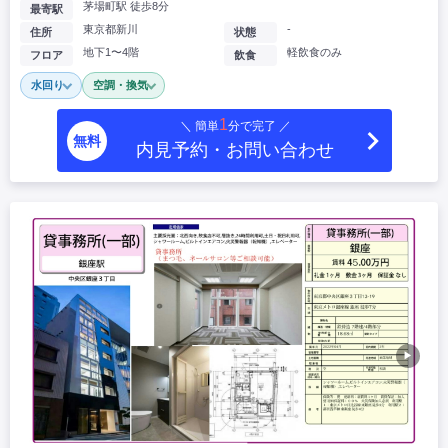
茅場町駅 徒歩8分
最寄駅
東京都新川
-
住所
状態
地下1〜4階
軽飲食のみ
フロア
飲食
水回り
空調・換気
1
＼ 簡単
分で完了 ／
無料
内見予約・お問い合わせ
▶