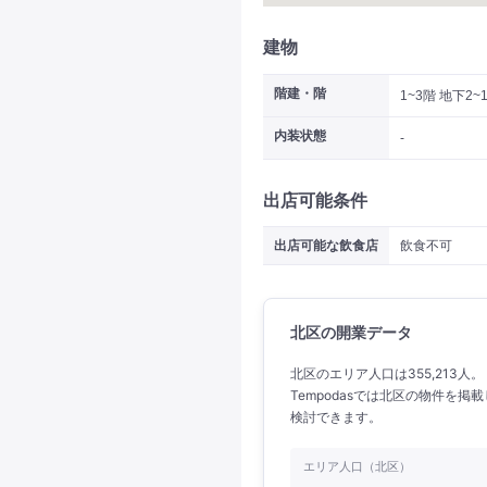
建物
階建・階
1~3階 地下2~
内装状態
-
出店可能条件
出店可能な飲食店
飲食不可
北区の開業データ
北区のエリア人口は355,213人
Tempodasでは北区の物件を
検討できます。
エリア人口（北区）