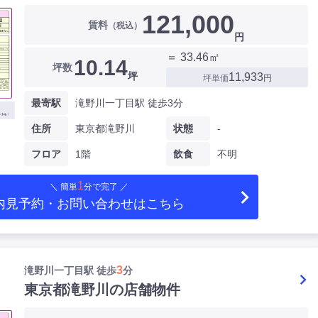
121,000
賃料
（税込）
円
＝ 33.46㎡
10.14
坪数
坪
11,933
坪単価
円
最寄駅
滝野川一丁目駅 徒歩3分
住所
東京都滝野川
状態
-
フロア
1階
飲食
不明
1
＼ 簡単
分で完了 ／
内見予約・お問い合わせ
はこちら
3
滝野川一丁目駅 徒歩
分
東京都滝野川の店舗物件