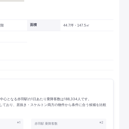
面積
1階
44.7坪・147.5㎡
。 中心となる赤羽駅の1日あたり乗降客数は188,334人です。
掲載しており、居抜き・スケルトン両方の物件から条件に合う候補を比較
※1
※2
赤羽駅 乗降客数