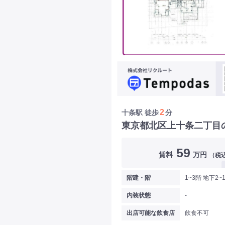
2
十条駅
徒歩
分
東京都北区上十条二丁目
59
賃料
万円
（税
階建・階
1~3階 地下2~
内装状態
-
出店可能な飲食店
飲食不可