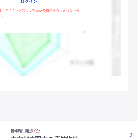
ログイン
は、タイミングによって当該の物件が表示されない可
す。
7
赤羽駅 徒歩
分