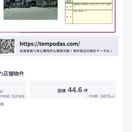
の店舗物件
44.6
面積
坪
込）
1.3
147.5
坪単価
平米数
万円
㎡
1階