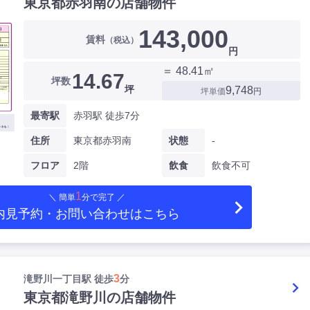
東京都赤羽南の店舗物件
143,000
賃料
（税込）
円
＝ 48.41㎡
14.67
坪数
坪
9,748
坪単価
円
最寄駅
赤羽駅 徒歩7分
住所
東京都赤羽南
状態
-
フロア
2階
飲食
飲食不可
1
＼ 簡単
分で完了 ／
内見予約・お問い合わせ
はこちら
3
滝野川一丁目駅 徒歩
分
東京都滝野川の店舗物件