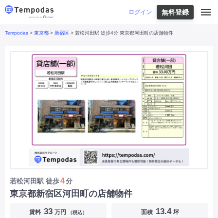
無料登録
はじめての方へ
ログイン
Tempodas
>
東京都
>
新宿区
> 若松河田駅 徒歩4分 東京都河田町の店舗物件
Tempodasとは
都道府県や業種から探す
便利な機能
都道府県から探す
お役立ちコンテンツ
北海道
・
東北
北海道
|
青森県
|
岩手県
|
宮城県
|
秋田県
|
利用イメージ
山形県
|
福島県
|
関東
東京都
|
神奈川県
|
埼玉県
|
千葉県
|
栃木県
|
よくあるご質問
茨城県
|
群馬県
|
中部
山梨県
|
長野県
|
石川県
|
新潟県
|
富山県
|
お問い合わせ
福井県
|
愛知県
|
岐阜県
|
静岡県
|
近畿
大阪府
|
兵庫県
|
京都府
|
滋賀県
|
奈良県
|
和歌山県
|
三重県
|
中国
岡山県
|
広島県
|
鳥取県
|
島根県
|
山口県
|
四国
香川県
|
徳島県
|
愛媛県
|
高知県
|
九州
福岡県
|
佐賀県
|
長崎県
|
熊本県
|
大分県
|
4
若松河田駅
徒歩
分
宮崎県
|
鹿児島県
|
沖縄県
|
東京都新宿区河田町の店舗物件
業種から探す
33
13.4
賃料
万円
面積
坪
（税込）
飲食店・飲食業