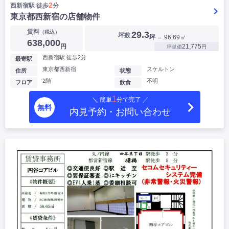
2
西新宿駅 徒歩
分
東京都西新宿の店舗物件
賃料
（税込）
29.3
坪数
坪
＝ 96.69㎡
638,000
円
21,775
坪単価
円
西新宿駅 徒歩2分
最寄駅
東京都西新宿
スケルトン
住所
状態
2階
不明
フロア
飲食
1
＼ 簡単
分で完了 ／
無料
内見予約・お問い合わせ