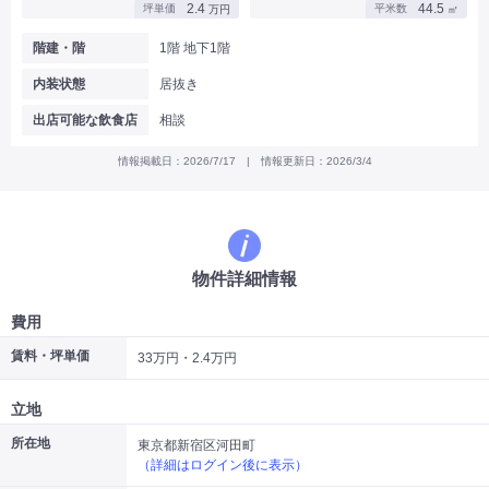
2.4
44.5
坪単価
平米数
万円
㎡
|
|
|
バー
カフェ・喫茶店・軽飲食
居酒屋・ダイニングバー・バル
|
|
ラーメン・中華料理
パン屋・ケーキ屋
階建・階
1階 地下1階
|
|
お好み焼き・ステーキ・鉄板焼き
焼肉・韓国料理
内装状態
居抜き
|
|
|
洋食・レストラン
テイクアウト・デリバリー
そば・うどん
|
|
|
和食・寿司・小料理屋
カレー・インド料理
焼き鳥
出店可能な飲食店
相談
|
|
|
タピオカ
すき焼き・しゃぶしゃぶ
パスタ・イタリア料理
|
|
ファーストフード・屋台
フレンチ・フランス料理
情報掲載日：2026/7/17 | 情報更新日：2026/3/4
|
|
アジア料理・エスニック
カラオケ・パブ・スナック
サービス・医療
|
|
美容室・理容室
美容サロン(エステ・ネイル・マツエク)
|
|
マッサージ店・整体院
フィットネスジム
物件詳細情報
|
|
|
病院・クリニック・歯科
スクール・塾
不動産
小売・物販
費用
|
|
|
アパレル・古着屋
コンビニ
花屋
賃料・坪単価
33万円・2.4万円
その他
|
|
|
オフィス・事務所
コインランドリー
ネットカフェ・漫画喫茶
立地
|
スタジオ・ホール
所在地
東京都新宿区河田町
（詳細はログイン後に表示）
こだわり条件から探す