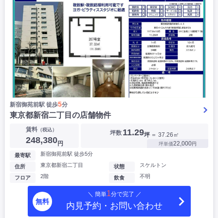
5
新宿御苑前駅 徒歩
分
東京都新宿二丁目の店舗物件
賃料
（税込）
11.29
坪数
坪
＝ 37.26㎡
248,380
円
22,000
坪単価
円
新宿御苑前駅 徒歩5分
最寄駅
東京都新宿二丁目
スケルトン
住所
状態
2階
不明
フロア
飲食
1
＼ 簡単
分で完了 ／
無料
内見予約・お問い合わせ