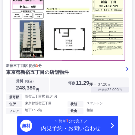
5
新宿三丁目駅 徒歩
分
東京都新宿五丁目の店舗物件
賃料
（税込）
11.29
坪数
坪
＝ 37.26㎡
248,380
円
22,000
坪単価
円
新宿三丁目駅 徒歩5分
最寄駅
東京都新宿五丁目
スケルトン
住所
状態
地下1〜2階
相談
フロア
飲食
1
＼ 簡単
分で完了 ／
無料
内見予約・お問い合わせ