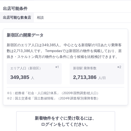
出店可能条件
出店可能な飲食店
相談
新宿区の開業データ
新宿区のエリア人口は349,385人。 中心となる新宿駅の1日あたり乗降客
数は2,713,386人です。 Tempodasでは新宿区の物件を掲載しており、居
抜き・スケルトン両方の物件から条件に合う候補を比較検討できます。
※1
※2
エリア人口（新宿区）
新宿駅 乗降客数
349,385
2,713,386
人
人/日
※1：総務省「社会・人口統計体系」（2020年国勢調査/総人口）
※2：国土交通省「国土数値情報」（2024年調査/駅別乗降客数）
新着物件をすぐに受け取るには、
ログインをしてください。