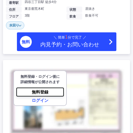
四谷三丁目駅 徒歩4分
最寄駅
東京都荒木町
居抜き
住所
状態
3階
飲食不可
フロア
飲食
水回り
1
＼ 簡単
分で完了 ／
無料
内見予約・お問い合わせ
無料登録・ログイン後に
詳細情報が公開されます
無料登録
ログイン