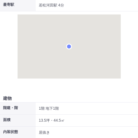
最寄駅
若松河田駅 4分
|
|
|
居抜き
スケルトン
指定なし
建物
階建・階
1階 地下1階
面積
13.5坪・44.5㎡
内装状態
居抜き