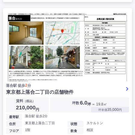
2
落合駅 徒歩
分
東京都上落合二丁目の店舗物件
賃料
（税込）
6.0
坪数
坪
＝ 19.8㎡
210,000
円
35,000
坪単価
円
落合駅 徒歩2分
最寄駅
東京都上落合二丁目
スケルトン
住所
状態
1階
相談
フロア
飲食