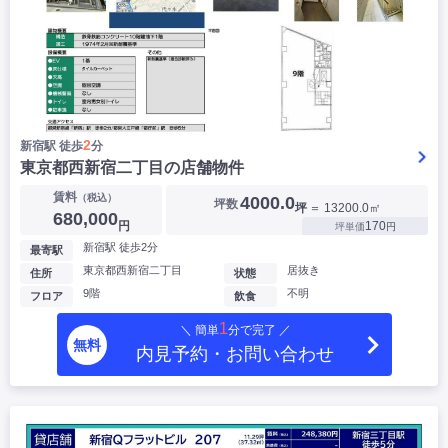
2
新宿駅 徒歩
分
東京都西新宿二丁目の店舗物件
賃料
（税込）
4000.0
坪数
坪
＝ 13200.0㎡
680,000
円
170
坪単価
円
新宿駅 徒歩2分
最寄駅
東京都西新宿二丁目
居抜き
住所
状態
9階
不明
フロア
飲食
1
＼ 簡単
分で完了 ／
無料
内見予約・お問い合わせ