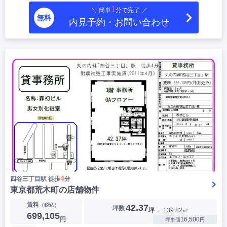
1
＼ 簡単
分で完了 ／
無料
内見予約・お問い合わせ
4
四谷三丁目駅 徒歩
分
東京都荒木町の店舗物件
賃料
（税込）
42.37
坪数
坪
＝ 139.82㎡
699,105
円
16,500
坪単価
円