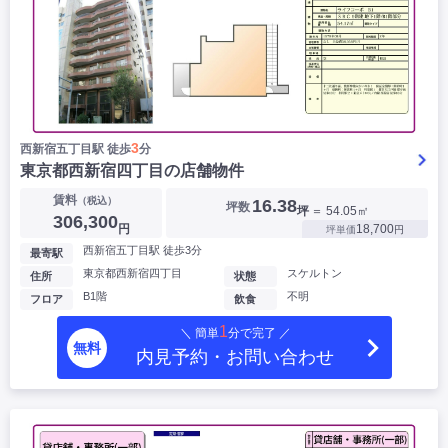
3
西新宿五丁目駅 徒歩
分
東京都西新宿四丁目の店舗物件
賃料
（税込）
16.38
坪数
坪
＝ 54.05㎡
306,300
円
18,700
坪単価
円
西新宿五丁目駅 徒歩3分
最寄駅
東京都西新宿四丁目
スケルトン
住所
状態
B1階
不明
フロア
飲食
1
＼ 簡単
分で完了 ／
無料
内見予約・お問い合わせ