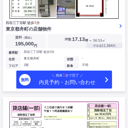
3
四谷三丁目駅 徒歩
分
東京都舟町の店舗物件
賃料
（税込）
17.13
坪数
坪
＝ 56.53㎡
195,000
円
11,384
坪単価
円
四谷三丁目駅 徒歩3分
最寄駅
東京都舟町
-
住所
状態
2階
不明
フロア
飲食
1
＼ 簡単
分で完了 ／
無料
内見予約・お問い合わせ