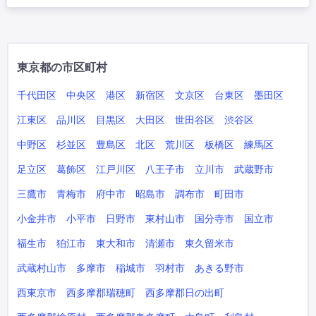
東京都の市区町村
千代田区
中央区
港区
新宿区
文京区
台東区
墨田区
江東区
品川区
目黒区
大田区
世田谷区
渋谷区
中野区
杉並区
豊島区
北区
荒川区
板橋区
練馬区
足立区
葛飾区
江戸川区
八王子市
立川市
武蔵野市
三鷹市
青梅市
府中市
昭島市
調布市
町田市
小金井市
小平市
日野市
東村山市
国分寺市
国立市
福生市
狛江市
東大和市
清瀬市
東久留米市
武蔵村山市
多摩市
稲城市
羽村市
あきる野市
西東京市
西多摩郡瑞穂町
西多摩郡日の出町