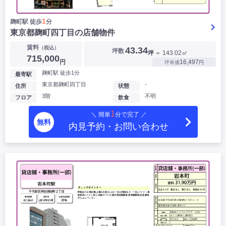
1
麹町駅 徒歩
分
東京都麹町四丁目の店舗物件
賃料
（税込）
43.34
坪数
坪
＝ 143.02㎡
715,000
円
16,497
坪単価
円
麹町駅 徒歩1分
最寄駅
東京都麹町四丁目
-
住所
状態
3階
不明
フロア
飲食
1
＼ 簡単
分で完了 ／
無料
内見予約・お問い合わせ