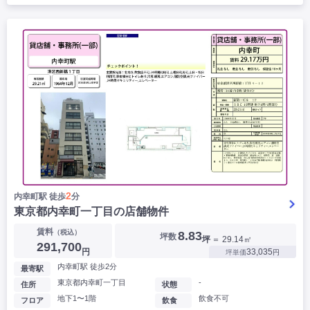
2
内幸町駅 徒歩
分
東京都内幸町一丁目の店舗物件
賃料
（税込）
8.83
坪数
坪
＝ 29.14㎡
291,700
円
33,035
坪単価
円
内幸町駅 徒歩2分
最寄駅
東京都内幸町一丁目
-
住所
状態
地下1〜1階
飲食不可
フロア
飲食