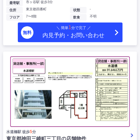
市ヶ谷駅 徒歩3分
最寄駅
東京都四番町
-
住所
状態
7〜8階
不明
フロア
飲食
1
＼ 簡単
分で完了 ／
無料
内見予約・お問い合わせ
5
水道橋駅 徒歩
分
東京都神田三崎町三丁目の店舗物件