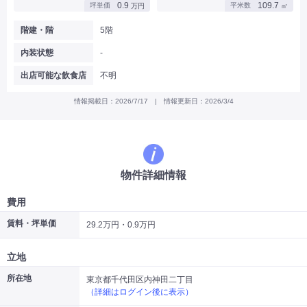
0.9
109.7
坪単価
平米数
万円
㎡
|
|
|
バー
カフェ・喫茶店・軽飲食
居酒屋・ダイニングバー・バル
|
|
ラーメン・中華料理
パン屋・ケーキ屋
階建・階
5階
|
|
お好み焼き・ステーキ・鉄板焼き
焼肉・韓国料理
内装状態
-
|
|
|
洋食・レストラン
テイクアウト・デリバリー
そば・うどん
|
|
|
和食・寿司・小料理屋
カレー・インド料理
焼き鳥
出店可能な飲食店
不明
|
|
|
タピオカ
すき焼き・しゃぶしゃぶ
パスタ・イタリア料理
|
|
ファーストフード・屋台
フレンチ・フランス料理
情報掲載日：2026/7/17 | 情報更新日：2026/3/4
|
|
アジア料理・エスニック
カラオケ・パブ・スナック
サービス・医療
|
|
美容室・理容室
美容サロン(エステ・ネイル・マツエク)
|
|
マッサージ店・整体院
フィットネスジム
物件詳細情報
|
|
|
病院・クリニック・歯科
スクール・塾
不動産
小売・物販
費用
|
|
|
アパレル・古着屋
コンビニ
花屋
賃料・坪単価
29.2万円・0.9万円
その他
|
|
|
オフィス・事務所
コインランドリー
ネットカフェ・漫画喫茶
立地
|
スタジオ・ホール
所在地
東京都千代田区内神田二丁目
（詳細はログイン後に表示）
こだわり条件から探す