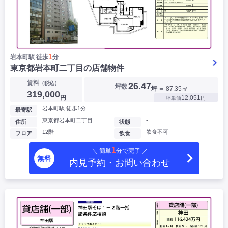
1
岩本町駅 徒歩
分
東京都岩本町二丁目の店舗物件
賃料
（税込）
26.47
坪数
坪
＝ 87.35㎡
319,000
円
12,051
坪単価
円
岩本町駅 徒歩1分
最寄駅
東京都岩本町二丁目
-
住所
状態
12階
飲食不可
フロア
飲食
1
＼ 簡単
分で完了 ／
無料
内見予約・お問い合わせ