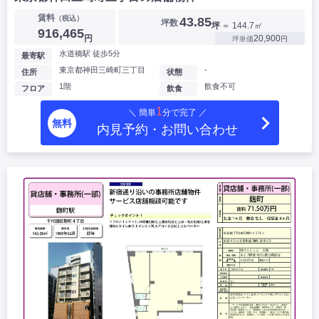
賃料
（税込）
43.85
坪数
坪
＝ 144.7㎡
916,465
円
20,900
坪単価
円
水道橋駅 徒歩5分
最寄駅
東京都神田三崎町三丁目
-
住所
状態
1階
飲食不可
フロア
飲食
1
＼ 簡単
分で完了 ／
無料
内見予約・お問い合わせ