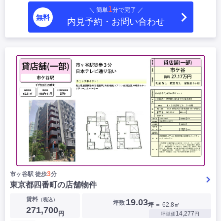
1
＼ 簡単
分で完了 ／
無料
内見予約・お問い合わせ
3
市ヶ谷駅 徒歩
分
東京都四番町の店舗物件
賃料
（税込）
19.03
坪数
坪
＝ 62.8㎡
271,700
円
14,277
坪単価
円