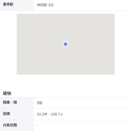
最寄駅
神田駅 3分
|
|
|
居抜き
スケルトン
指定なし
建物
階建・階
5階
面積
33.2坪・109.7㎡
内装状態
-