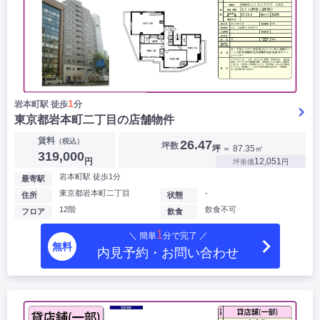
1
岩本町駅 徒歩
分
東京都岩本町二丁目の店舗物件
賃料
（税込）
26.47
坪数
坪
＝ 87.35㎡
319,000
円
12,051
坪単価
円
岩本町駅 徒歩1分
最寄駅
東京都岩本町二丁目
-
住所
状態
12階
飲食不可
フロア
飲食
1
＼ 簡単
分で完了 ／
無料
内見予約・お問い合わせ