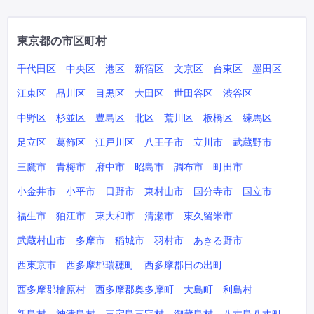
東京都の市区町村
千代田区
中央区
港区
新宿区
文京区
台東区
墨田区
江東区
品川区
目黒区
大田区
世田谷区
渋谷区
中野区
杉並区
豊島区
北区
荒川区
板橋区
練馬区
足立区
葛飾区
江戸川区
八王子市
立川市
武蔵野市
三鷹市
青梅市
府中市
昭島市
調布市
町田市
小金井市
小平市
日野市
東村山市
国分寺市
国立市
福生市
狛江市
東大和市
清瀬市
東久留米市
武蔵村山市
多摩市
稲城市
羽村市
あきる野市
西東京市
西多摩郡瑞穂町
西多摩郡日の出町
西多摩郡檜原村
西多摩郡奥多摩町
大島町
利島村