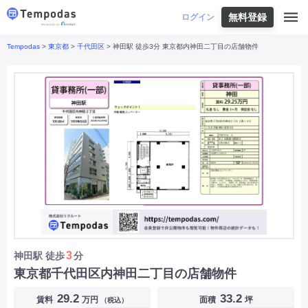
無料登録
はじめての方へ
ログイン
Tempodas
>
東京都
>
千代田区
> 神田駅 徒歩3分 東京都内神田二丁目の店舗物件
Tempodasとは
都道府県や業種から探す
便利な機能
都道府県から探す
お役立ちコンテンツ
北海道
・
東北
北海道
|
青森県
|
岩手県
|
宮城県
|
秋田県
|
利用イメージ
山形県
|
福島県
|
関東
東京都
|
神奈川県
|
埼玉県
|
千葉県
|
栃木県
|
よくあるご質問
茨城県
|
群馬県
|
中部
山梨県
|
長野県
|
石川県
|
新潟県
|
富山県
|
お問い合わせ
福井県
|
愛知県
|
岐阜県
|
静岡県
|
近畿
大阪府
|
兵庫県
|
京都府
|
滋賀県
|
奈良県
|
和歌山県
|
三重県
|
中国
岡山県
|
広島県
|
鳥取県
|
島根県
|
山口県
|
四国
香川県
|
徳島県
|
愛媛県
|
高知県
|
九州
福岡県
|
佐賀県
|
長崎県
|
熊本県
|
大分県
|
3
神田駅
徒歩
分
宮崎県
|
鹿児島県
|
沖縄県
|
東京都千代田区内神田二丁目の店舗物件
業種から探す
29.2
33.2
賃料
万円
面積
坪
（税込）
飲食店・飲食業