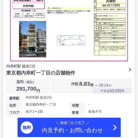
2
内幸町駅 徒歩
分
東京都内幸町一丁目の店舗物件
賃料
（税込）
8.83
坪数
坪
＝ 29.14㎡
291,700
円
33,035
坪単価
円
内幸町駅 徒歩2分
最寄駅
東京都内幸町一丁目
-
住所
状態
地下1〜1階
飲食不可
フロア
飲食
1
＼ 簡単
分で完了 ／
無料
内見予約・お問い合わせ