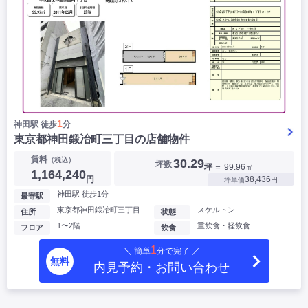
1
神田駅 徒歩
分
東京都神田鍛冶町三丁目の店舗物件
賃料
（税込）
30.29
坪数
坪
＝ 99.96㎡
1,164,240
円
38,436
坪単価
円
神田駅 徒歩1分
最寄駅
東京都神田鍛冶町三丁目
スケルトン
住所
状態
1〜2階
重飲食・軽飲食
フロア
飲食
1
＼ 簡単
分で完了 ／
無料
内見予約・お問い合わせ