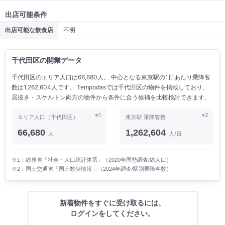
出店可能条件
出店可能な飲食店
不明
千代田区の開業データ
千代田区のエリア人口は66,680人。 中心となる東京駅の1日あたり乗降客
数は1,262,604人です。 Tempodasでは千代田区の物件を掲載しており、
居抜き・スケルトン両方の物件から条件に合う候補を比較検討できます。
※1
※2
エリア人口（千代田区）
東京駅 乗降客数
66,680
1,262,604
人
人/日
※1：総務省「社会・人口統計体系」（2020年国勢調査/総人口）
※2：国土交通省「国土数値情報」（2024年調査/駅別乗降客数）
新着物件をすぐに受け取るには、
ログインをしてください。