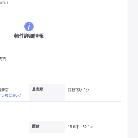
/3/4
物件詳細情報
3万円
最寄駅
西新宿
西新宿駅 3分
イン後に表示）
面積
15.8坪・52.1㎡