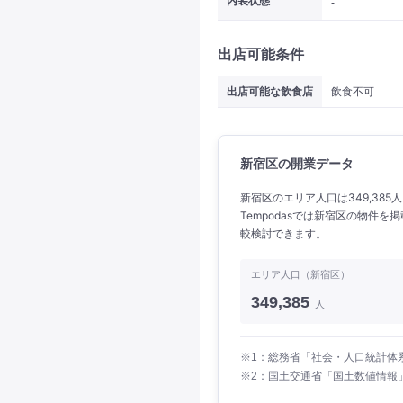
内装状態
-
出店可能条件
出店可能な飲食店
飲食不可
新宿区の開業データ
新宿区のエリア人口は349,385人
Tempodasでは新宿区の物件
較検討できます。
エリア人口（新宿区）
349,385
人
※1：総務省「社会・人口統計体系
※2：国土交通省「国土数値情報」