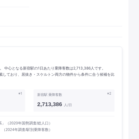
。 中心となる新宿駅の1日あたり乗降客数は2,713,386人です。
を掲載しており、居抜き・スケルトン両方の物件から条件に合う候補を比
※1
※2
新宿駅 乗降客数
2,713,386
人/日
」（2020年国勢調査/総人口）
（2024年調査/駅別乗降客数）