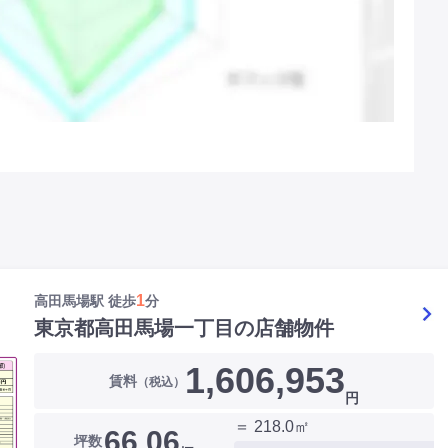
1
高田馬場駅 徒歩
分
東京都高田馬場一丁目の店舗物件
1,606,953
賃料
（税込）
円
＝ 218.0㎡
66.06
坪数