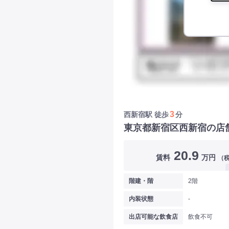
3
西新宿駅
徒歩
分
東京都新宿区西新宿の店
20.9
賃料
万円
（
階建・階
2階
内装状態
-
出店可能な飲食店
飲食不可