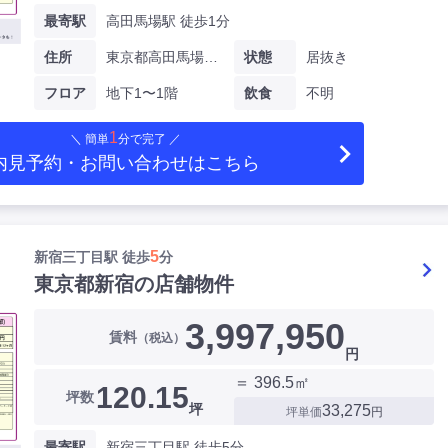
最寄駅
高田馬場駅 徒歩1分
住所
東京都高田馬場一丁目
状態
居抜き
フロア
地下1〜1階
飲食
不明
1
＼ 簡単
分で完了 ／
内見予約・お問い合わせ
はこちら
5
新宿三丁目駅 徒歩
分
東京都新宿の店舗物件
3,997,950
賃料
（税込）
円
＝ 396.5㎡
120.15
坪数
坪
33,275
坪単価
円
最寄駅
新宿三丁目駅 徒歩5分