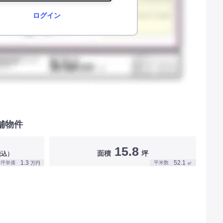
ログイン
舗物件
15.8
面積
坪
税込）
1.3
52.1
坪単価
平米数
万円
㎡