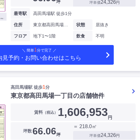
坪
24,326
坪単価
円
最寄駅
高田馬場駅 徒歩1分
住所
東京都高田馬場一丁目
状態
居抜き
フロア
地下1〜1階
飲食
不明
1
＼ 簡単
分で完了 ／
内見予約・お問い合わせ
はこちら
1
高田馬場駅 徒歩
分
東京都高田馬場一丁目の店舗物件
1,606,953
賃料
（税込）
円
＝ 218.0㎡
66.06
坪数
坪
24,326
坪単価
円