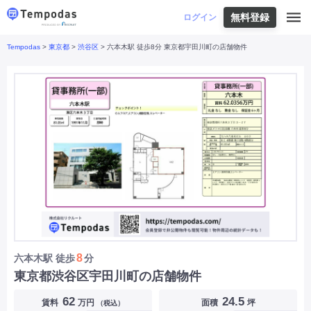
無料登録
はじめての方へ
ログイン
Tempodas
>
東京都
>
渋谷区
> 六本木駅 徒歩8分 東京都宇田川町の店舗物件
Tempodasとは
都道府県や業種から探す
便利な機能
都道府県から探す
お役立ちコンテンツ
北海道
・
東北
北海道
|
青森県
|
岩手県
|
宮城県
|
秋田県
|
利用イメージ
山形県
|
福島県
|
関東
東京都
|
神奈川県
|
埼玉県
|
千葉県
|
栃木県
|
よくあるご質問
茨城県
|
群馬県
|
中部
山梨県
|
長野県
|
石川県
|
新潟県
|
富山県
|
お問い合わせ
福井県
|
愛知県
|
岐阜県
|
静岡県
|
近畿
大阪府
|
兵庫県
|
京都府
|
滋賀県
|
奈良県
|
和歌山県
|
三重県
|
中国
岡山県
|
広島県
|
鳥取県
|
島根県
|
山口県
|
四国
香川県
|
徳島県
|
愛媛県
|
高知県
|
九州
福岡県
|
佐賀県
|
長崎県
|
熊本県
|
大分県
|
8
六本木駅
徒歩
分
宮崎県
|
鹿児島県
|
沖縄県
|
東京都渋谷区宇田川町の店舗物件
業種から探す
62
24.5
賃料
万円
面積
坪
（税込）
飲食店・飲食業