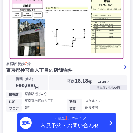
7
原宿駅 徒歩
分
東京都神宮前六丁目の店舗物件
賃料
（税込）
18.18
坪数
坪
＝ 59.99㎡
990,000
円
54,455
坪単価
円
原宿駅 徒歩7分
最寄駅
東京都神宮前六丁目
スケルトン
住所
状態
1階
飲食不可
フロア
飲食
1
＼ 簡単
分で完了 ／
無料
内見予約・お問い合わせ