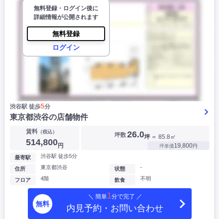
無料登録・ログイン後に
詳細情報が公開されます
無料登録
ログイン
5
渋谷駅 徒歩
分
東京都渋谷の店舗物件
賃料
（税込）
26.0
坪数
坪
＝ 85.8㎡
514,800
円
19,800
坪単価
円
渋谷駅 徒歩5分
最寄駅
東京都渋谷
-
住所
状態
4階
不明
フロア
飲食
1
＼ 簡単
分で完了 ／
無料
内見予約・お問い合わせ