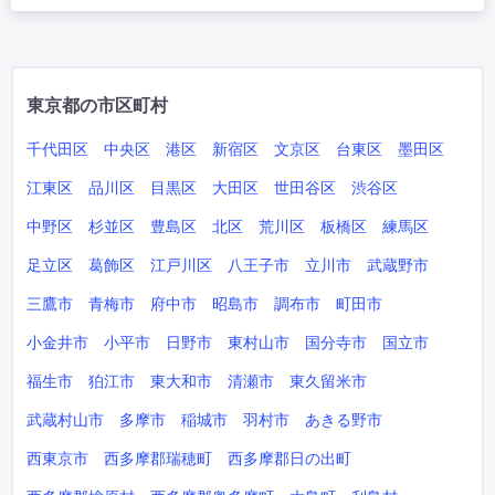
東京都の市区町村
千代田区
中央区
港区
新宿区
文京区
台東区
墨田区
江東区
品川区
目黒区
大田区
世田谷区
渋谷区
中野区
杉並区
豊島区
北区
荒川区
板橋区
練馬区
足立区
葛飾区
江戸川区
八王子市
立川市
武蔵野市
三鷹市
青梅市
府中市
昭島市
調布市
町田市
小金井市
小平市
日野市
東村山市
国分寺市
国立市
福生市
狛江市
東大和市
清瀬市
東久留米市
武蔵村山市
多摩市
稲城市
羽村市
あきる野市
西東京市
西多摩郡瑞穂町
西多摩郡日の出町