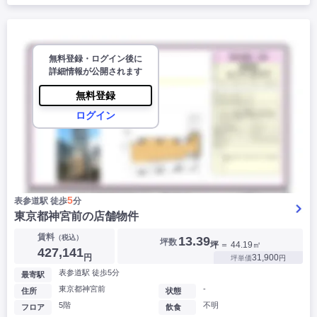
無料登録・ログイン後に
詳細情報が公開されます
無料登録
ログイン
5
表参道駅 徒歩
分
東京都神宮前の店舗物件
賃料
（税込）
13.39
坪数
坪
＝ 44.19㎡
427,141
円
31,900
坪単価
円
表参道駅 徒歩5分
最寄駅
東京都神宮前
-
住所
状態
5階
不明
フロア
飲食