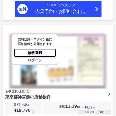
1
＼ 簡単
分で完了 ／
無料
内見予約・お問い合わせ
無料登録・ログイン後に
詳細情報が公開されます
無料登録
ログイン
5
表参道駅 徒歩
分
東京都神宮前の店舗物件
賃料
（税込）
13.39
坪数
坪
＝ 44.19㎡
419,776
円
31,350
坪単価
円