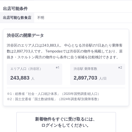
出店可能条件
出店可能な飲食店
不明
渋谷区の開業データ
渋谷区のエリア人口は243,883人。 中心となる渋谷駅の1日あたり乗降客
数は2,897,703人です。 Tempodasでは渋谷区の物件を掲載しており、居
抜き・スケルトン両方の物件から条件に合う候補を比較検討できます。
※1
※2
エリア人口（渋谷区）
渋谷駅 乗降客数
243,883
2,897,703
人
人/日
※1：総務省「社会・人口統計体系」（2020年国勢調査/総人口）
※2：国土交通省「国土数値情報」（2024年調査/駅別乗降客数）
新着物件をすぐに受け取るには、
ログインをしてください。