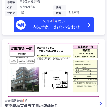
表参道駅 徒歩5分
最寄駅
東京都神宮前
-
住所
状態
4階
飲食不可
フロア
飲食
1
＼ 簡単
分で完了 ／
無料
内見予約・お問い合わせ
6
表参道駅 徒歩
分
東京都神宮前五丁目の店舗物件