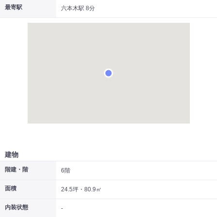
最寄駅
六本木駅 8分
|
|
|
居抜き
スケルトン
指定なし
建物
階建・階
6階
面積
24.5坪・80.9㎡
内装状態
-