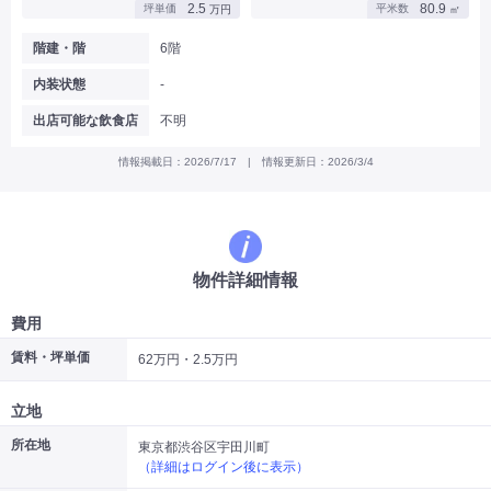
2.5
80.9
坪単価
平米数
万円
㎡
|
|
|
バー
カフェ・喫茶店・軽飲食
居酒屋・ダイニングバー・バル
|
|
ラーメン・中華料理
パン屋・ケーキ屋
階建・階
6階
|
|
お好み焼き・ステーキ・鉄板焼き
焼肉・韓国料理
内装状態
-
|
|
|
洋食・レストラン
テイクアウト・デリバリー
そば・うどん
|
|
|
和食・寿司・小料理屋
カレー・インド料理
焼き鳥
出店可能な飲食店
不明
|
|
|
タピオカ
すき焼き・しゃぶしゃぶ
パスタ・イタリア料理
|
|
ファーストフード・屋台
フレンチ・フランス料理
情報掲載日：2026/7/17 | 情報更新日：2026/3/4
|
|
アジア料理・エスニック
カラオケ・パブ・スナック
サービス・医療
|
|
美容室・理容室
美容サロン(エステ・ネイル・マツエク)
|
|
マッサージ店・整体院
フィットネスジム
物件詳細情報
|
|
|
病院・クリニック・歯科
スクール・塾
不動産
小売・物販
費用
|
|
|
アパレル・古着屋
コンビニ
花屋
賃料・坪単価
62万円・2.5万円
その他
|
|
|
オフィス・事務所
コインランドリー
ネットカフェ・漫画喫茶
立地
|
スタジオ・ホール
所在地
東京都渋谷区宇田川町
（詳細はログイン後に表示）
こだわり条件から探す