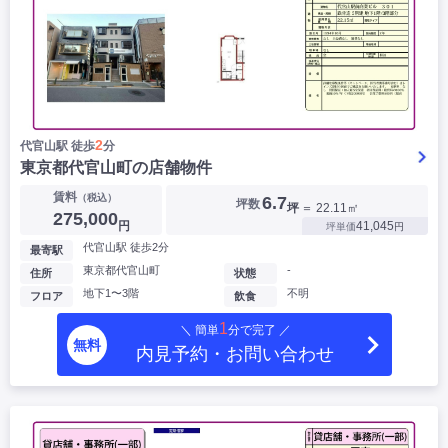
2
代官山駅 徒歩
分
東京都代官山町の店舗物件
賃料
（税込）
6.7
坪数
坪
＝ 22.11㎡
275,000
円
41,045
坪単価
円
代官山駅 徒歩2分
最寄駅
東京都代官山町
-
住所
状態
地下1〜3階
不明
フロア
飲食
1
＼ 簡単
分で完了 ／
無料
内見予約・お問い合わせ