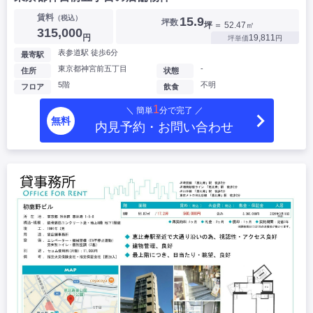
賃料
（税込）
15.9
坪数
坪
＝ 52.47㎡
315,000
円
19,811
坪単価
円
表参道駅 徒歩6分
最寄駅
東京都神宮前五丁目
-
住所
状態
5階
不明
フロア
飲食
1
＼ 簡単
分で完了 ／
無料
内見予約・お問い合わせ