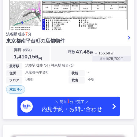
7
渋谷駅 徒歩
分
東京都南平台町の店舗物件
賃料
（税込）
47.48
坪数
坪
＝ 156.68㎡
1,410,156
円
29,700
坪単価
円
渋谷駅 徒歩7分 / 神泉駅 徒歩7分
最寄駅
東京都南平台町
-
住所
状態
B1階
不明
フロア
飲食
水回り
1
＼ 簡単
分で完了 ／
無料
内見予約・お問い合わせ