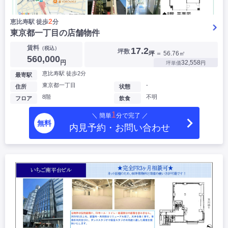
2
恵比寿駅 徒歩
分
東京都一丁目の店舗物件
賃料
（税込）
17.2
坪数
坪
＝ 56.76㎡
560,000
円
32,558
坪単価
円
恵比寿駅 徒歩2分
最寄駅
東京都一丁目
-
住所
状態
8階
不明
フロア
飲食
1
＼ 簡単
分で完了 ／
無料
内見予約・お問い合わせ