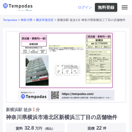
無料登録
はじめての方へ
ログイン
Tempodas
>
神奈川県
>
横浜市港北区
> 新横浜駅 徒歩1分 神奈川県新横浜三丁目の店舗物件
Tempodasとは
都道府県や業種から探す
便利な機能
都道府県から探す
お役立ちコンテンツ
北海道
・
東北
北海道
|
青森県
|
岩手県
|
宮城県
|
秋田県
|
利用イメージ
山形県
|
福島県
|
関東
東京都
|
神奈川県
|
埼玉県
|
千葉県
|
栃木県
|
よくあるご質問
茨城県
|
群馬県
|
中部
山梨県
|
長野県
|
石川県
|
新潟県
|
富山県
|
お問い合わせ
福井県
|
愛知県
|
岐阜県
|
静岡県
|
近畿
大阪府
|
兵庫県
|
京都府
|
滋賀県
|
奈良県
|
和歌山県
|
三重県
|
中国
岡山県
|
広島県
|
鳥取県
|
島根県
|
山口県
|
四国
香川県
|
徳島県
|
愛媛県
|
高知県
|
九州
福岡県
|
佐賀県
|
長崎県
|
熊本県
|
大分県
|
1
新横浜駅
徒歩
分
宮崎県
|
鹿児島県
|
沖縄県
|
神奈川県横浜市港北区新横浜三丁目の店舗物件
業種から探す
32.8
22
賃料
万円
面積
坪
（税込）
飲食店・飲食業