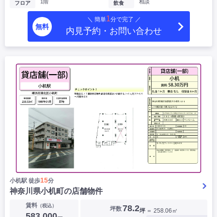
1階
相談
フロア
飲食
1
＼ 簡単
分で完了 ／
無料
内見予約・お問い合わせ
15
小机駅 徒歩
分
神奈川県小机町の店舗物件
賃料
（税込）
78.2
坪数
坪
＝ 258.06㎡
583,000