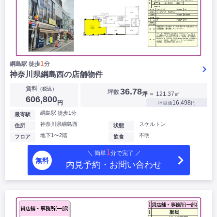
1
綱島駅 徒歩
分
神奈川県綱島西の店舗物件
賃料
（税込）
36.78
坪数
坪
＝ 121.37㎡
606,800
円
16,498
坪単価
円
綱島駅 徒歩1分
最寄駅
神奈川県綱島西
スケルトン
住所
状態
地下1〜2階
不明
フロア
飲食
1
＼ 簡単
分で完了 ／
無料
内見予約・お問い合わせ