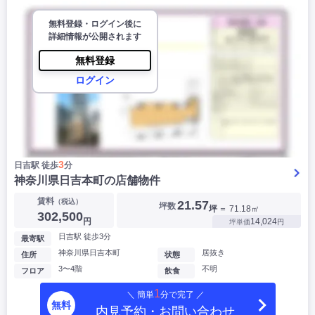
無料登録・ログイン後に
詳細情報が公開されます
無料登録
ログイン
3
日吉駅 徒歩
分
神奈川県日吉本町の店舗物件
賃料
（税込）
21.57
坪数
坪
＝ 71.18㎡
302,500
円
14,024
坪単価
円
日吉駅 徒歩3分
最寄駅
神奈川県日吉本町
居抜き
住所
状態
3〜4階
不明
フロア
飲食
1
＼ 簡単
分で完了 ／
無料
内見予約・お問い合わせ