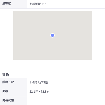
最寄駅
新横浜駅 1分
|
|
|
居抜き
スケルトン
指定なし
建物
階建・階
1~9階 地下1階
面積
22.1坪・72.8㎡
内装状態
-