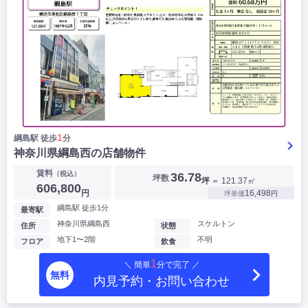
1
綱島駅 徒歩
分
神奈川県綱島西の店舗物件
賃料
（税込）
36.78
坪数
坪
＝ 121.37㎡
606,800
円
16,498
坪単価
円
綱島駅 徒歩1分
最寄駅
神奈川県綱島西
スケルトン
住所
状態
地下1〜2階
不明
フロア
飲食
1
＼ 簡単
分で完了 ／
無料
内見予約・お問い合わせ