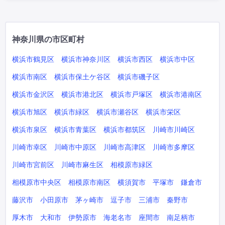
神奈川県の市区町村
横浜市鶴見区
横浜市神奈川区
横浜市西区
横浜市中区
横浜市南区
横浜市保土ケ谷区
横浜市磯子区
横浜市金沢区
横浜市港北区
横浜市戸塚区
横浜市港南区
横浜市旭区
横浜市緑区
横浜市瀬谷区
横浜市栄区
横浜市泉区
横浜市青葉区
横浜市都筑区
川崎市川崎区
川崎市幸区
川崎市中原区
川崎市高津区
川崎市多摩区
川崎市宮前区
川崎市麻生区
相模原市緑区
相模原市中央区
相模原市南区
横須賀市
平塚市
鎌倉市
藤沢市
小田原市
茅ヶ崎市
逗子市
三浦市
秦野市
厚木市
大和市
伊勢原市
海老名市
座間市
南足柄市