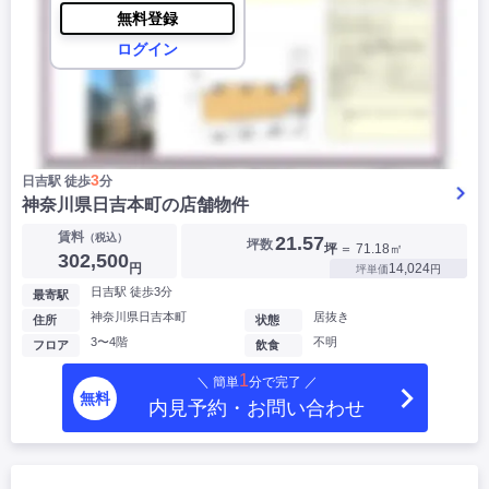
無料登録
ログイン
3
日吉駅 徒歩
分
神奈川県日吉本町の店舗物件
賃料
（税込）
21.57
坪数
坪
＝ 71.18㎡
302,500
円
14,024
坪単価
円
日吉駅 徒歩3分
最寄駅
神奈川県日吉本町
居抜き
住所
状態
3〜4階
不明
フロア
飲食
1
＼ 簡単
分で完了 ／
無料
内見予約・お問い合わせ