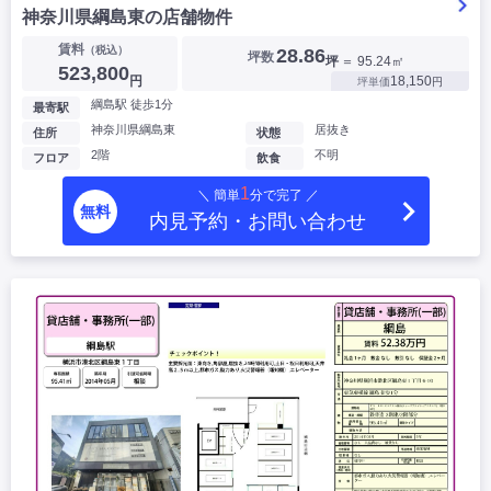
神奈川県綱島東の店舗物件
賃料
（税込）
28.86
坪数
坪
＝ 95.24㎡
523,800
円
18,150
坪単価
円
綱島駅 徒歩1分
最寄駅
神奈川県綱島東
居抜き
住所
状態
2階
不明
フロア
飲食
1
＼ 簡単
分で完了 ／
無料
内見予約・お問い合わせ