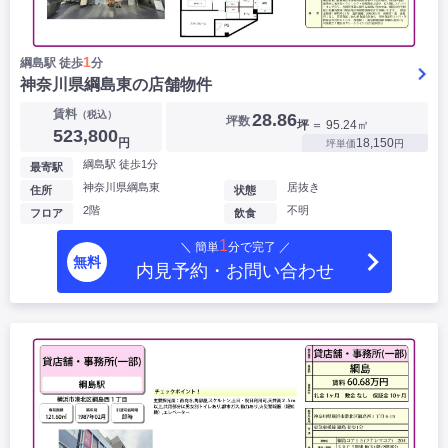
1
綱島駅 徒歩
分
神奈川県綱島東の店舗物件
賃料
（税込）
28.86
坪数
坪
＝ 95.24㎡
523,800
円
18,150
坪単価
円
綱島駅 徒歩1分
最寄駅
神奈川県綱島東
居抜き
住所
状態
2階
不明
フロア
飲食
1
＼ 簡単
分で完了 ／
無料
内見予約・お問い合わせ