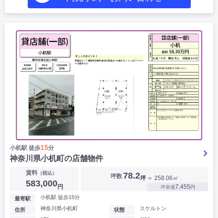
15
小机駅 徒歩
分
神奈川県小机町の店舗物件
賃料
（税込）
78.2
坪数
坪
＝ 258.06㎡
583,000
円
7,455
坪単価
円
小机駅 徒歩15分
最寄駅
神奈川県小机町
スケルトン
住所
状態