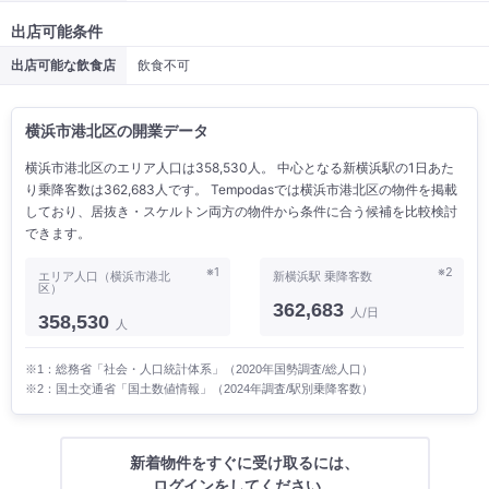
出店可能条件
出店可能な飲食店
飲食不可
横浜市港北区の開業データ
横浜市港北区のエリア人口は358,530人。 中心となる新横浜駅の1日あた
り乗降客数は362,683人です。 Tempodasでは横浜市港北区の物件を掲載
しており、居抜き・スケルトン両方の物件から条件に合う候補を比較検討
できます。
※1
※2
エリア人口（横浜市港北
新横浜駅 乗降客数
区）
362,683
人/日
358,530
人
※1：総務省「社会・人口統計体系」（2020年国勢調査/総人口）
※2：国土交通省「国土数値情報」（2024年調査/駅別乗降客数）
新着物件をすぐに受け取るには、
ログインをしてください。