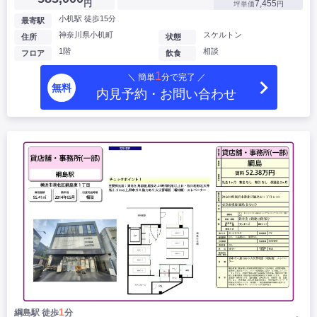
円
7,455
坪単価
円
小机駅 徒歩15分
最寄駅
神奈川県小机町
スケルトン
住所
状態
1階
相談
フロア
飲食
1
＼ 簡単
分で完了 ／
無料
内見予約・お問い合わせ
1
綱島駅 徒歩
分