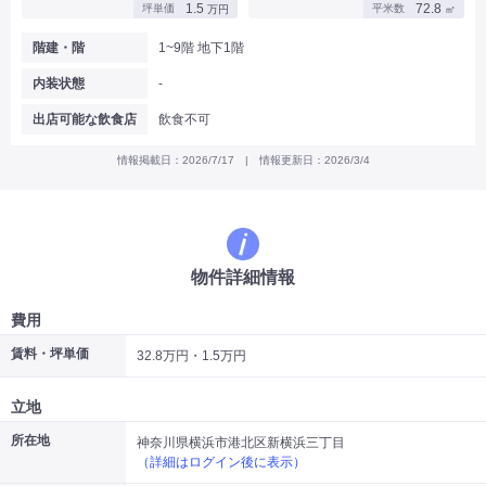
1.5
72.8
坪単価
平米数
万円
㎡
|
|
|
バー
カフェ・喫茶店・軽飲食
居酒屋・ダイニングバー・バル
|
|
ラーメン・中華料理
パン屋・ケーキ屋
階建・階
1~9階 地下1階
|
|
お好み焼き・ステーキ・鉄板焼き
焼肉・韓国料理
内装状態
-
|
|
|
洋食・レストラン
テイクアウト・デリバリー
そば・うどん
|
|
|
和食・寿司・小料理屋
カレー・インド料理
焼き鳥
出店可能な飲食店
飲食不可
|
|
|
タピオカ
すき焼き・しゃぶしゃぶ
パスタ・イタリア料理
|
|
ファーストフード・屋台
フレンチ・フランス料理
情報掲載日：2026/7/17 | 情報更新日：2026/3/4
|
|
アジア料理・エスニック
カラオケ・パブ・スナック
サービス・医療
|
|
美容室・理容室
美容サロン(エステ・ネイル・マツエク)
|
|
マッサージ店・整体院
フィットネスジム
物件詳細情報
|
|
|
病院・クリニック・歯科
スクール・塾
不動産
小売・物販
費用
|
|
|
アパレル・古着屋
コンビニ
花屋
賃料・坪単価
32.8万円・1.5万円
その他
|
|
|
オフィス・事務所
コインランドリー
ネットカフェ・漫画喫茶
立地
|
スタジオ・ホール
所在地
神奈川県横浜市港北区新横浜三丁目
（詳細はログイン後に表示）
こだわり条件から探す